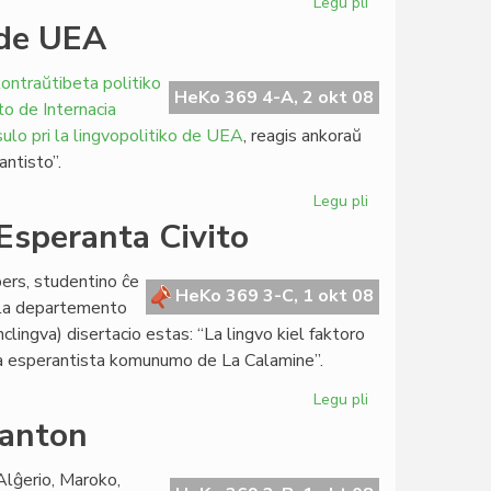
Legu pli
pri
BET
n de UEA
solene
festos
kontraŭtibeta politiko
sian
HeKo 369 4-A, 2 okt 08
to de Internacia
jubileon
sulo pri la lingvopolitiko de UEA
, reagis ankoraŭ
antisto”.
Legu pli
pri
Etnistoj
 Esperanta Civito
kritikas
la
bers, studentino ĉe
politikon
HeKo 369 3-C, 1 okt 08
l la departemento
de
clingva) disertacio estas: “La lingvo kiel faktoro
UEA
e la esperantista komunumo de La Calamine”.
Legu pli
pri
Disertacio
ranton
pri
Amikejo
 Alĝerio, Maroko,