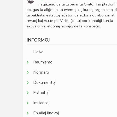
magazeno de la Esperanta Civito. Tiu platfor
ebligas la aliĝon al la eventoj kaj kursoj organizataj 
la paktintaj establoj, aĉeton de eldonaĵoj, abonon al
revuoj kaj multe pli. Vizitu ĝin tuj por konatiĝi kun la
aktivaĵoj kaj eldonaj novaĵoj de la konsorcio.
INFORMOJ
HeKo
Raŭmismo
Normaro
Dokumentoj
Establoj
Instancoj
En aliaj lingvoj