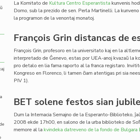
La Komitato de
Kultura Centro Esperantista
kunvenis hod
aŭ
Domo, sub la prezido de sen. Perla Martinelli. La kunveno 
la programon de la venontaj monatoj.
François Grin distancas de e
François Grin, profesoro en la universitato kaj en la altler
interpretado de Ĝenevo, estas por UEA-anoj kvazaŭ la ko
pro detalo en lia fama raporto al la franca registaro. Invit
kaj
Kongreso en Florenco, li tamen ĉiam atentigas pri sia nee
PIV 1).
la
BET solene festos sian jubil
Dum la Internacia Semajno de la Esperanto-Biblioteko, ĵ
2008 ekde 17h00, en salono de la urba biblioteko de So
 de
memore al la
kvindeka datreveno de la fondo de Bulgara
o