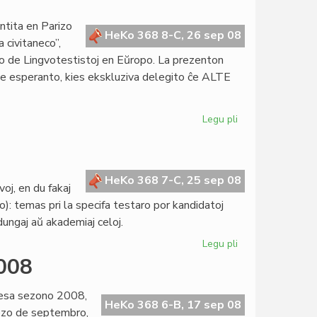
ekzamenoj
restas
ntita en Parizo
ekster
HeKo 368 8-C, 26 sep 08
a civitaneco”,
KEFR
io de Lingvotestistoj en Eŭropo. La prezenton
 de esperanto, kies ekskluziva delegito ĉe ALTE
Legu pli
pri
Lingvotago
2008
kun
ALTE
HeKo 368 7-C, 25 sep 08
oj, en du fakaj
: temas pri la specifa testaro por kandidatoj
 dungaj aŭ akademiaj celoj.
Legu pli
pri
Plia
2008
agnosko
sine
resa sezono 2008,
de
HeKo 368 6-B, 17 sep 08
mezo de septembro,