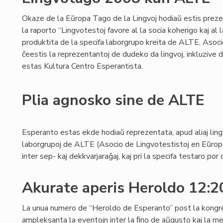
Okaze de la Eŭropa Tago de la Lingvoj hodiaŭ estis preze
la raporto “Lingvotestoj favore al la socia koherigo kaj al l
produktita de la specifa laborgrupo kreita de ALTE, Asoc
ĉeestis la reprezentantoj de dudeko da lingvoj, inkluzive
estas Kultura Centro Esperantista.
Plia agnosko sine de ALTE
Esperanto estas ekde hodiaŭ reprezentata, apud aliaj lingv
laborgrupoj de ALTE (Asocio de Lingvotestistoj en Eŭropo)
inter sep- kaj dekkvarjaraĝaj, kaj pri la specifa testaro por
Akurate aperis Heroldo 12:
La unua numero de “Heroldo de Esperanto” post la kong
ampleksanta la eventojn inter la ﬁno de aŭgusto kaj la 