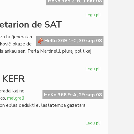
kaj
HeKo 369 2-B, 1 okt 08
la
Esperanta
Legu pli
pri
Civito
"Mare
retarion de SAT
nostrum"
invitis
izo la ĝeneralan
esperanton
HeKo 369 1-C, 30 sep 08
koviĉ, okaze de
s ankaŭ sen. Perla Martinelli, pluraj politikaj
Legu pli
pri
La
r KEFR
Konsulo
renkontis
radaj kaj ne
la
HeKo 368 9-A, 29 sep 08
nco,
malgraŭ
Sekretarion
on eblas dedukti el lastatempa gazetara
de
SAT
Legu pli
pri
ILEI-