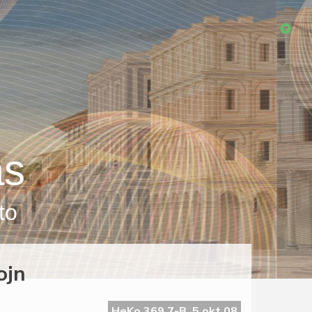
as
to
ojn
HeKo 369 7-B, 5 okt 08