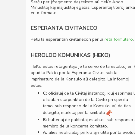
Serĉu per (fragmento de) teksto aŭ HeKo-kodo.
Minuskloj kaj majuskloj egalas. Esperantaj literoj ank
en x-formato.
ESPERANTA CIVITANECO
Petu la esperantan civitanecon per la
reta formularo
.
HEROLDO KOMUNIKAS (HEKO)
HeKo estas retagentejo je la servo de la establoj en 
apud la Pakto por la Esperanta Civito, sub la
imprimaturo de la Konsulo aŭ delegito. La informoj
estas:
C:
oﬁcialaj de la Civitaj instancoj, kiuj esprimas 
oﬁcialan starpunkton de la Civito pri specifa
temo, sub responso de la Konsulo, aŭ de ties
delegito, markitaj per la simbolo
.
B:
bultenaj de paktintaj establoj, sub responso
membro de la koncerna komitato.
A:
alies neoﬁcialaj, pri kio ajn utila por la evolu