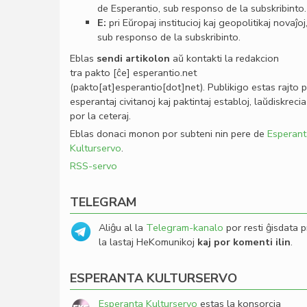
de Esperantio, sub responso de la subskribinto.
E:
pri Eŭropaj institucioj kaj geopolitikaj novaĵoj
sub responso de la subskribinto.
Eblas
sendi
artikolon
aŭ kontakti la redakcion
tra
pakto
[ĉe]
esperantio
.
net
(pakto[at]esperantio[dot]net)
. Publikigo estas rajto 
esperantaj civitanoj kaj paktintaj establoj, laŭdiskrecia
por la ceteraj.
Eblas donaci monon por subteni nin pere de
Esperant
Kulturservo
.
RSS-servo
TELEGRAM
Aliĝu al la
Telegram-kanalo
por resti ĝisdata p
la lastaj HeKomunikoj
kaj por komenti ilin
.
ESPERANTA KULTURSERVO
Esperanta Kulturservo
estas la konsorcia