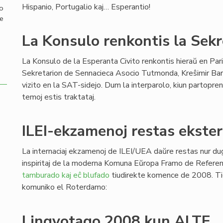
Hispanio, Portugalio kaj… Esperantio!
mo
de
La Konsulo renkontis la Sek
La Konsulo de la Esperanta Civito renkontis hieraŭ en Par
Sekretarion de Sennacieca Asocio Tutmonda, Kreŝimir Bar
vizito en la SAT-sidejo. Dum la interparolo, kiun partopreni
temoj estis traktataj.
ILEI-ekzamenoj restas ekste
La internaciaj ekzamenoj de ILEI/UEA daŭre restas nur dug
inspiritaj de la moderna Komuna Eŭropa Framo de Refere
tamburado kaj eĉ blufado
tiudirekte komence de 2008. Ti
komuniko el Roterdamo:
Lingvotago 2008 kun ALTE