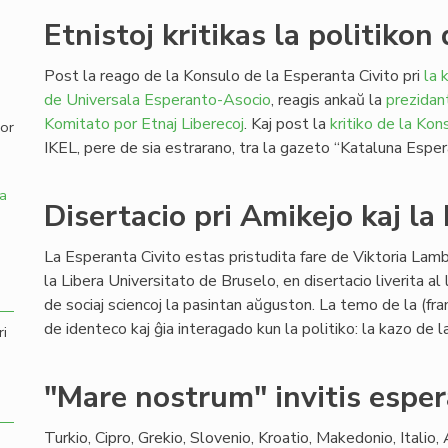
Etnistoj kritikas la politiko
,
Post la reago de la Konsulo de la Esperanta Civito pri
la 
de Universala Esperanto-Asocio
, reagis ankaŭ la
prezidan
Komitato por Etnaj Liberecoj
. Kaj post la
kritiko de la Kon
por
IKEL, pere de sia estrarano, tra la gazeto “Kataluna Esper
a
Disertacio pri Amikejo kaj la
La Esperanta Civito estas pristudita fare de Viktoria Lam
la Libera Universitato de Bruselo, en disertacio liverita a
de sociaj sciencoj la pasintan aŭguston. La temo de la (fran
de identeco kaj ĝia interagado kun la politiko: la kazo d
ri
"Mare nostrum" invitis espe
Turkio, Cipro, Grekio, Slovenio, Kroatio, Makedonio, Italio,