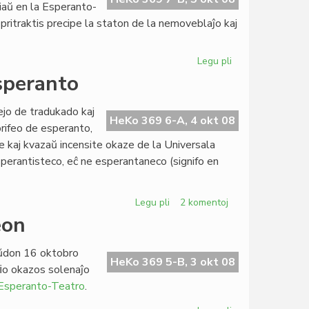
iaŭ en la Esperanto-
pritraktis precipe la staton de la nemoveblaĵo kaj
Legu pli
pri
KCE
speranto
pretas
inviti
nejo de tradukado kaj
du
HeKo 369 6-A, 4 okt 08
rifeo de esperanto,
kongresojn
ite kaj kvazaŭ incensite okaze de la Universala
sperantisteco, eĉ ne esperantaneco (signifo en
Legu pli
pri
2 komentoj
François
eon
Grin
distancas
aŭdon 16 oktobro
de
HeKo 369 5-B, 3 okt 08
ﬁo okazos solenaĵo
esperanto
 Esperanto-Teatro
.