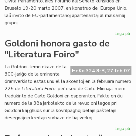
Civita Parlamento, kies Forumo kaj Senato kunsidos en
Bruselo 19-20 marto 2007, en konstruo de Eŭropa Unio,
laŭ invito de EU-parlamentanoj apartenantaj al malsamaj
grupoj.
Legu pli
pri
En
Goldoni honora gasto de
Br
"Literatura Foiro"
la
in
pa
La Goldoni-temo okaze de la
HeKo 324 8-B, 27 feb 07
ses
300-jariĝo de la eminenta
dramverkisto estas unu el la akcentoj en la februara numero
225 de
Literatura Foiro
, per eseo de Carlo Minnaja, mem
tradukinto de Carlo Goldoni en esperanton. Fakte en ĉiu
numero de la 38a jarkolekto de la revuo oni legos pri
Goldoni kaj ghuos sur la kovrilpaghoj belajn paŝtelajn
desegnaĵojn kreitajn surbaze de liaj verkoj.
Legu pli
pri
Go