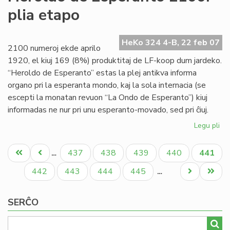
Fo
plia etapo
de
"L
On
HeKo 324 4-B, 22 feb 07
2100 numeroj ekde aprilo
1920, el kiuj 169 (8%) produktitaj de LF-koop dum jardeko.
“Heroldo de Esperanto” estas la plej antikva informa
organo pri la esperanta mondo, kaj la sola internacia (se
escepti la monatan revuon “La Ondo de Esperanto”) kiuj
informadas ne nur pri unu esperanto-movado, sed pri ĉiuj.
Legu pli
pri
He
Pagination
de
Unua
Antaŭa
Paĝo
Paĝo
Paĝo
Paĝo
Aktual
437
438
439
440
441
…
Es
paĝo
paĝo
paĝo
21
Paĝo
Paĝo
Paĝo
Paĝo
Next
Last
442
443
444
445
…
pli
page
page
et
SERĈO