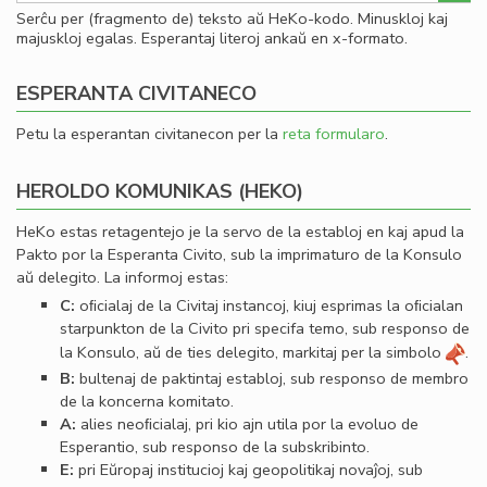
Serĉu per (fragmento de) teksto aŭ HeKo-kodo. Minuskloj kaj
majuskloj egalas. Esperantaj literoj ankaŭ en x-formato.
ESPERANTA CIVITANECO
Petu la esperantan civitanecon per la
reta formularo
.
HEROLDO KOMUNIKAS (HEKO)
HeKo estas retagentejo je la servo de la establoj en kaj apud la
Pakto por la Esperanta Civito, sub la imprimaturo de la Konsulo
aŭ delegito. La informoj estas:
C:
oﬁcialaj de la Civitaj instancoj, kiuj esprimas la oﬁcialan
starpunkton de la Civito pri specifa temo, sub responso de
la Konsulo, aŭ de ties delegito, markitaj per la simbolo
.
B:
bultenaj de paktintaj establoj, sub responso de membro
de la koncerna komitato.
A:
alies neoﬁcialaj, pri kio ajn utila por la evoluo de
Esperantio, sub responso de la subskribinto.
E:
pri Eŭropaj institucioj kaj geopolitikaj novaĵoj, sub