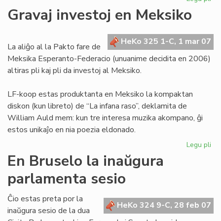
Sv
Gravaj investoj en Meksiko
enc
pri
la
HeKo 325 1-C, 1 mar 07
La aliĝo al la Pakto fare de
Es
Meksika Esperanto-Federacio (unuanime decidita en 2006)
Civ
altiras pli kaj pli da investoj al Meksiko.
LF-koop estas produktanta en Meksiko la kompaktan
diskon (kun libreto) de “La infana raso”, deklamita de
William Auld mem: kun tre interesa muzika akompano, ĝi
estos unikaĵo en nia poezia eldonado.
Legu pli
pri
Gr
En Bruselo la inaŭgura
inv
parlamenta sesio
en
Me
Ĉio estas preta por la
HeKo 324 9-C, 28 feb 07
inaŭgura sesio de la dua