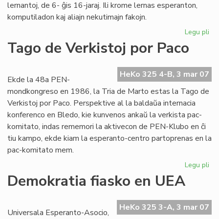
lernantoj, de 6- ĝis 16-jaraj. Ili krome lernas esperanton,
komputiladon kaj aliajn nekutimajn fakojn.
Legu pli
pri
Fil
Tago de Verkistoj por Paco
pri
Ins
Za
HeKo 325 4-B, 3 mar 07
Ekde la 48a PEN-
mondkongreso en 1986, la Tria de Marto estas la Tago de
Verkistoj por Paco. Perspektive al la baldaŭa internacia
konferenco en Bledo, kie kunvenos ankaŭ la verkista pac-
komitato, indas rememori la aktivecon de PEN-Klubo en ĉi
tiu kampo, ekde kiam la esperanto-centro partoprenas en la
pac-komitato mem.
Legu pli
pri
Ta
Demokratia fiasko en UEA
de
Ver
po
HeKo 325 3-A, 3 mar 07
Universala Esperanto-Asocio,
Pa