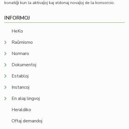
konatiĝi kun la aktivaĵoj kaj eldonaj novaĵoj de la konsorcio.
INFORMOJ
HeKo
Raŭmismo
Normaro
Dokumentoj
Establoj
Instancoj
En aliaj lingvoj
Heraldiko
Oftaj demandoj