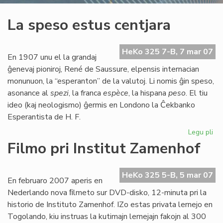
La speso estus centjara
HeKo 325 7-B, 7 mar 07
En 1907 unu el la grandaj
ĝenevaj pioniroj, René de Saussure, elpensis internacian
monunuon, la “esperanton” de la valutoj. Li nomis ĝin speso,
asonance al
spezi
, la franca
espèce
, la hispana
peso
. El tiu
ideo (kaj neologismo) ĝermis en Londono la Ĉekbanko
Esperantista de H. F.
Legu pli
pri
La
Filmo pri Institut Zamenhof
sp
es
cen
HeKo 325 5-B, 5 mar 07
En februaro 2007 aperis en
Nederlando nova ﬁlmeto sur DVD-disko, 12-minuta pri la
historio de Instituto Zamenhof. IZo estas privata lernejo en
Togolando, kiu instruas la kutimajn lernejajn fakojn al 300