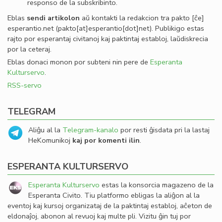
responso de la subskribinto.
Eblas
sendi
artikolon
aŭ kontakti la redakcion tra
pakto
[ĉe]
esperantio
.
net
(pakto[at]esperantio[dot]net)
. Publikigo estas
rajto por esperantaj civitanoj kaj paktintaj establoj, laŭdiskrecia
por la ceteraj.
Eblas donaci monon por subteni nin pere de
Esperanta
Kulturservo
.
RSS-servo
TELEGRAM
Aliĝu al la
Telegram-kanalo
por resti ĝisdata pri la lastaj
HeKomunikoj
kaj por komenti ilin
.
ESPERANTA KULTURSERVO
Esperanta Kulturservo
estas la konsorcia magazeno de la
Esperanta Civito. Tiu platformo ebligas la aliĝon al la
eventoj kaj kursoj organizataj de la paktintaj establoj, aĉeton de
eldonaĵoj, abonon al revuoj kaj multe pli. Vizitu ĝin tuj por