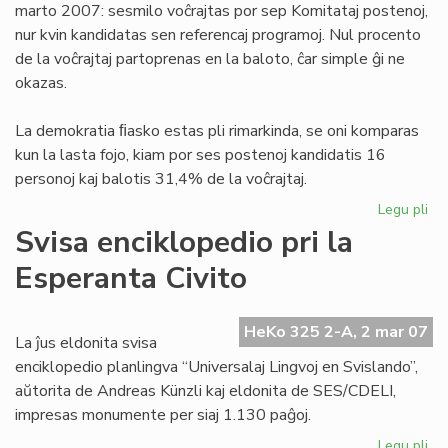
marto 2007: sesmilo voĉrajtas por sep Komitataj postenoj,
nur kvin kandidatas sen referencaj programoj. Nul procento
de la voĉrajtaj partoprenas en la baloto, ĉar simple ĝi ne
okazas.
La demokratia ﬁasko estas pli rimarkinda, se oni komparas
kun la lasta fojo, kiam por ses postenoj kandidatis 16
personoj kaj balotis 31,4% de la voĉrajtaj.
Legu pli
pri
De
Svisa enciklopedio pri la
fia
Esperanta Civito
en
UE
HeKo 325 2-A, 2 mar 07
La ĵus eldonita svisa
enciklopedio planlingva “Universalaj Lingvoj en Svislando”,
aŭtorita de Andreas Künzli kaj eldonita de SES/CDELI,
impresas monumente per siaj 1.130 paĝoj.
Legu pli
pri