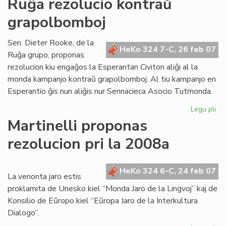
Ruĝa rezolucio kontraŭ
ho
grapolbomboj
ga
de
"Li
Sen. Dieter Rooke, de la
HeKo 324 7-C, 26 feb 07
Foi
Ruĝa grupo, proponas
rezolucion kiu engaĝos la Esperantan Civiton aliĝi al la
monda kampanjo kontraŭ grapolbomboj. Al tiu kampanjo en
Esperantio ĝis nun aliĝis nur Sennacieca Asocio Tutmonda.
Legu pli
pri
Ru
Martinelli proponas
rez
rezolucion pri la 2008a
ko
gr
HeKo 324 6-C, 24 feb 07
La venonta jaro estis
proklamita de Unesko kiel “Monda Jaro de la Lingvoj” kaj de
Konsilio de Eŭropo kiel “Eŭropa Jaro de la Interkultura
Dialogo”.