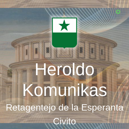
Skip
to
main
content
Heroldo
Komunikas
Retagentejo de la Esperanta
Civito