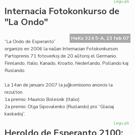
Legu pli
pri
Mar
Internacia Fotokonkurso de
pr
"La Ondo"
rez
pri
la
HeKo 324 5-A, 23 feb 07
20
“La Ondo de Esperanto”
organizis en 2006 la naŭan Internacian Fotokonkurson.
Partoprenis 71 fotoverkoj de 20 aŭtoroj el Germanio,
Finnlando, Italio, Kanado, Kroatio, Nederlando, Pollando kaj
Ruslando.
La 14an de januaro 2007 la juĝkomisiono anoncis la
rezulton.
1a premio: Mauricio Bolesnik (Italio).
2a premio: Olga Sipovalenko (Ruslando) pro “Glaciaj
kaskadoj”.
Legu pli
pri
Int
Heroldo de Esperanto 2100: