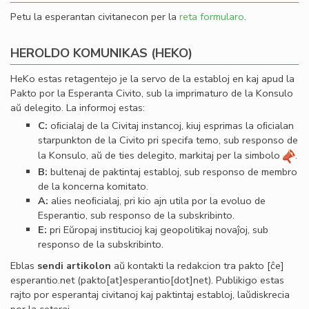
Petu la esperantan civitanecon per la
reta formularo
.
HEROLDO KOMUNIKAS (HEKO)
HeKo estas retagentejo je la servo de la establoj en kaj apud la
Pakto por la Esperanta Civito, sub la imprimaturo de la Konsulo
aŭ delegito. La informoj estas:
C:
oﬁcialaj de la Civitaj instancoj, kiuj esprimas la oﬁcialan
starpunkton de la Civito pri specifa temo, sub responso de
la Konsulo, aŭ de ties delegito, markitaj per la simbolo
.
B:
bultenaj de paktintaj establoj, sub responso de membro
de la koncerna komitato.
A:
alies neoﬁcialaj, pri kio ajn utila por la evoluo de
Esperantio, sub responso de la subskribinto.
E:
pri Eŭropaj institucioj kaj geopolitikaj novaĵoj, sub
responso de la subskribinto.
Eblas
sendi
artikolon
aŭ kontakti la redakcion tra
pakto
[ĉe]
esperantio
.
net
(pakto[at]esperantio[dot]net)
. Publikigo estas
rajto por esperantaj civitanoj kaj paktintaj establoj, laŭdiskrecia