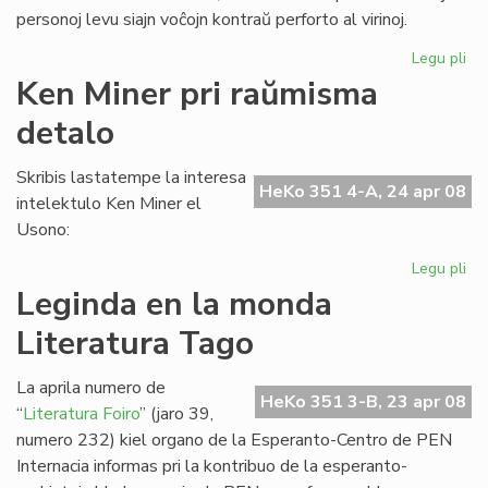
personoj levu siajn voĉojn kontraŭ perforto al virinoj.
Legu pli
pri
UN
Ken Miner pri raŭmisma
al
detalo
sub
de
la
Skribis lastatempe la interesa
HeKo 351 4-A, 24 apr 08
Ko
intelektulo Ken Miner el
Usono:
Legu pli
pri
Ke
Leginda en la monda
Mi
Literatura Tago
pri
ra
de
La aprila numero de
HeKo 351 3-B, 23 apr 08
“
Literatura Foiro
” (jaro 39,
numero 232) kiel organo de la Esperanto-Centro de PEN
Internacia informas pri la kontribuo de la esperanto-