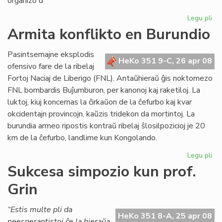
organizo d
Legu pli
pri
Un
Armita konflikto en Burundio
es
en
Pasintsemajne eksplodis
Me
HeKo 351 9-C, 26 apr 08
ofensivo fare de la ribelaj
Fortoj Naciaj de Liberigo (FNL). Antaŭhieraŭ ĝis noktomezo
FNL bombardis Buĵumburon, per kanonoj kaj raketiloj. La
luktoj, kiuj koncernas la ĉirkaŭon de la ĉefurbo kaj kvar
okcidentajn provincojn, kaŭzis tridekon da mortintoj. La
burundia armeo ripostis kontraŭ ribelaj ŝlosilpozicioj je 20
km de la ĉefurbo, landlime kun Kongolando.
Legu pli
pri
Ar
Sukcesa simpozio kun prof.
kon
Grin
en
Bu
“Estis multe pli da
HeKo 351 8-A, 25 apr 08
neesperantistoj ĉe la hieraŭa