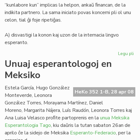
“kunlabore kun” implicas la helpon, ankaŭ ﬁnancan, de la
indikita partnero. La sama iniciato povas koncerni pli ol unu
celon, tial ĝi foje ripetiĝas.
A) disvastigi la konon kaj uzon de la internacia lingvo
esperanto.
Legu pli
pri
La
Unuaj esperantologoj en
de
Meksiko
Me
Es
Fe
Estela García, Hugo González
HeKo 352 1-B, 28 apr 08
Monteverde, Leonora
González Torres, Morayama Martínez, Daniel
Moreno, Margarita Nájera, Luís Raudón, Leonora Torres kaj
Ana Luisa Velasco proﬁte partoprenis en la
unua Meksika
Esperantologia Tago
, kiu daŭris la tutan sabaton 26an de
aprilo ĉe la sidejo de Meksika
Esperanto-Federacio
, per la