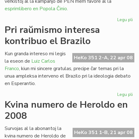
verkistoj al la kampanjo de PEN mem favore al la
esprimlibero en Popola Ĉinio.
Legu pli
pri
Le
Pri raŭmismo interesa
en
kontribuo el Brazilo
la
mo
Lit
Kun granda intereso mi legis
HeKo 351 2-A, 22 apr 08
Ta
la eseon de
Luiz Carlos
Franco
, kiun mi sincere gratulas, precipe ĉar temas pri la
unua ampleksa interveno el Brazilo pri la ideologia debato
en Esperantio.
Legu pli
pri
Pri
Kvina numero de Heroldo en
ra
2008
int
kon
el
Survojas al la abonantoj la
HeKo 351 1-B, 21 apr 08
Bra
kvina numero de Heroldo de