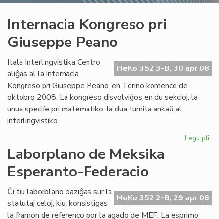
Internacia Kongreso pri
Giuseppe Peano
Itala Interlingvistika Centro
HeKo 352 3-B, 30 apr 08
aliĝas al la Internacia
Kongreso pri Giuseppe Peano, en Torino komence de
oktobro 2008. La kongreso disvolviĝos en du sekcioj: la
unua specife pri matematiko, la dua turnita ankaŭ al
interlingvistiko.
Legu pli
pri
Int
Laborplano de Meksika
Ko
Esperanto-Federacio
pri
Gi
Pe
Ĉi tiu laborblano baziĝas sur la
HeKo 352 2-B, 29 apr 08
statutaj celoj, kiuj konsistigas
la framon de referenco por la agado de MEF. La esprimo