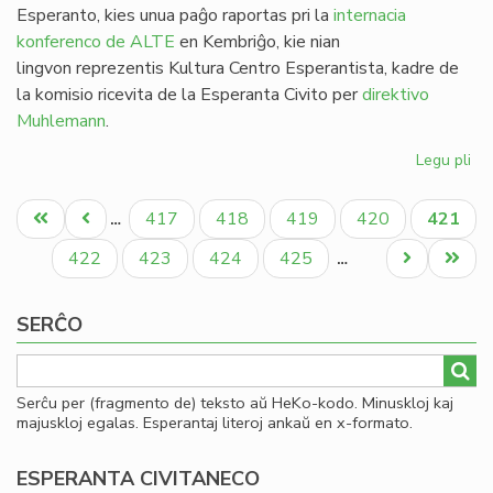
Esperanto, kies unua paĝo raportas pri la
internacia
konferenco de ALTE
en Kembriĝo, kie nian
lingvon reprezentis Kultura Centro Esperantista, kadre de
la komisio ricevita de la Esperanta Civito per
direktivo
Muhlemann
.
Legu pli
pri
Kv
Pagination
nu
Unua
Antaŭa
Paĝo
Paĝo
Paĝo
Paĝo
Aktual
417
418
419
420
421
…
de
paĝo
paĝo
paĝo
He
Paĝo
Paĝo
Paĝo
Paĝo
Next
Last
422
423
424
425
…
en
page
page
20
SERĈO
Serĉu per (fragmento de) teksto aŭ HeKo-kodo. Minuskloj kaj
majuskloj egalas. Esperantaj literoj ankaŭ en x-formato.
ESPERANTA CIVITANECO