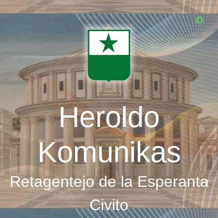
Skip
to
main
content
Heroldo
Komunikas
Retagentejo de la Esperanta
Civito