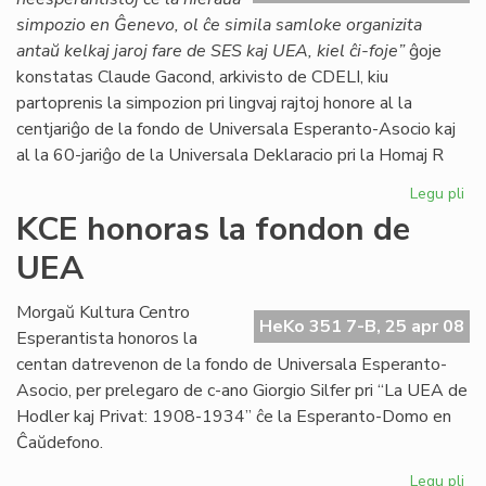
simpozio en Ĝenevo, ol ĉe simila samloke organizita
antaŭ kelkaj jaroj fare de SES kaj UEA, kiel ĉi-foje”
ĝoje
konstatas Claude Gacond, arkivisto de CDELI, kiu
partoprenis la simpozion pri lingvaj rajtoj honore al la
centjariĝo de la fondo de Universala Esperanto-Asocio kaj
al la 60-jariĝo de la Universala Deklaracio pri la Homaj R
Legu pli
pri
Su
KCE honoras la fondon de
si
UEA
ku
pro
Gri
Morgaŭ Kultura Centro
HeKo 351 7-B, 25 apr 08
Esperantista honoros la
centan datrevenon de la fondo de Universala Esperanto-
Asocio, per prelegaro de c-ano Giorgio Silfer pri “La UEA de
Hodler kaj Privat: 1908-1934” ĉe la Esperanto-Domo en
Ĉaŭdefono.
Legu pli
pri