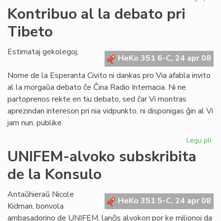
KC
Kontribuo al la debato pri
ho
Tibeto
la
fo
de
Estimataj gekolegoj,
HeKo 351 6-C, 24 apr 08
UE
Nome de la Esperanta Civito ni dankas pro Via afabla invito
al la morgaŭa debato ĉe Ĉina Radio Internacia. Ni ne
partoprenos rekte en tiu debato, sed ĉar Vi montras
aprezindan intereson pri nia vidpunkto, ni disponigas ĝin al Vi
jam nun, publike.
Legu pli
pri
Ko
UNIFEM-alvoko subskribita
al
de la Konsulo
la
de
pri
Antaŭhieraŭ Nicole
HeKo 351 5-C, 24 apr 08
Ti
Kidman, bonvola
ambasadorino de UNIFEM, lanĉis alvokon por ke milionoj da