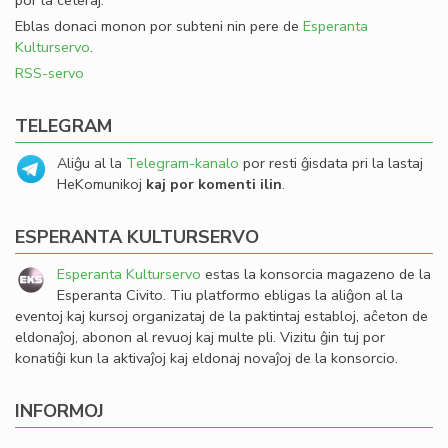
por la ceteraj.
Eblas donaci monon por subteni nin pere de
Esperanta
Kulturservo
.
RSS-servo
TELEGRAM
Aliĝu al la
Telegram-kanalo
por resti ĝisdata pri la lastaj
HeKomunikoj
kaj por komenti ilin
.
ESPERANTA KULTURSERVO
Esperanta Kulturservo
estas la konsorcia magazeno de la
Esperanta Civito. Tiu platformo ebligas la aliĝon al la
eventoj kaj kursoj organizataj de la paktintaj establoj, aĉeton de
eldonaĵoj, abonon al revuoj kaj multe pli. Vizitu ĝin tuj por
konatiĝi kun la aktivaĵoj kaj eldonaj novaĵoj de la konsorcio.
INFORMOJ