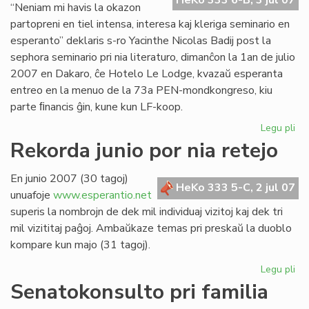
HeKo 333 6-B, 3 jul 07
“Neniam mi havis la okazon
partopreni en tiel intensa, interesa kaj kleriga seminario en
esperanto” deklaris s-ro Yacinthe Nicolas Badij post la
sephora seminario pri nia literaturo, dimanĉon la 1an de julio
2007 en Dakaro, ĉe Hotelo Le Lodge, kvazaŭ esperanta
entreo en la menuo de la 73a PEN-mondkongreso, kiu
parte ﬁnancis ĝin, kune kun LF-koop.
Legu pli
pri
Un
Rekorda junio por nia retejo
lit
se
En junio 2007 (30 tagoj)
en
HeKo 333 5-C, 2 jul 07
unuafoje
www.esperantio.net
Da
superis la nombrojn de dek mil individuaj vizitoj kaj dek tri
mil vizititaj paĝoj. Ambaŭkaze temas pri preskaŭ la duoblo
kompare kun majo (31 tagoj).
Legu pli
pri
Re
Senatokonsulto pri familia
jun