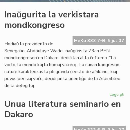
Inaŭgurita la verkistara
mondkongreso
HeKo 333 7-B, 5 jul 07
Hodiaŭ la prezidento de
Senegalio, Abdoulaye Wade, inaŭguris la 73an PEN-
mondkongreson en Dakaro, dediĉitan al la ĉeftemo: “La
vorto, la mondo kaj la homaj valoroj”. La nunan kongreson
nature karakterizas la pli granda ĉeesto de afrikanoj, kiuj
povus per siaj voĉoj decidi pri la orientiĝo de la Asembleo
de la delegitoj.
Legu pli
pri
Ina
Unua literatura seminario en
la
Dakaro
ver
mo