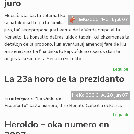
juro
po
nia
ret
Hodiaŭ startas la telematika
HeKo 333 4-C, 1 jul 07
senatokonsulto pri la familia
juro, laŭ leĝopropono ĵus liverita de la Verda grupo al la
Konsulo. La konsulto daŭras tridek tagojn, kaj ekzamenas la
detalojn de la propono, kun eventualaj amendoj fare de kiu
ajn senatano. La ﬁna diskuto kaj voĉdono okazos dum la
aŭgusta sesio de la Senato en Loklo.
Legu pli
pri
Se
La 23a horo de la prezidanto
pri
fam
jur
HeKo 333 3-A, 28 jun 07
En intervjuo al “La Ondo de
Esperanto”, lasta numero, d-ro Renato Corsetti deklaras:
Legu pli
pri
La
Heroldo – oka numero en
23
ho