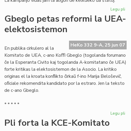
La kampanjo vidas jam la aliĝon de kelkdeko da ŝtatoj.
Legu pli
pri
La
Gbeglo petas reformi la UEA-
Civ
elektosistemon
ali
al
la
HeKo 332 9-A, 25 jun 07
mo
En publika cirkulero al la
mo
Komitato de UEA, c-ano Koﬃ Gbeglo (togolanda forumano
ĉe la Esperanta Civito kaj togolanda A-komitatano ĉe UEA)
forte kritikas la elektosistemon de la Asocio. La kritiko
originas el la kroata konﬂikto ĉirkaŭ f-ino Marija Beloŝeviĉ,
oﬁciale rekomendita kandidato por la estraro. Jen la teksto
de c-ano Gbeglo.
* * * * *
Legu pli
pri
Gb
Pli forta la KCE-Komitato
pe