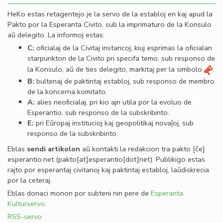
HeKo estas retagentejo je la servo de la establoj en kaj apud la
Pakto por la Esperanta Civito, sub la imprimaturo de la Konsulo
aŭ delegito. La informoj estas:
C:
oﬁcialaj de la Civitaj instancoj, kiuj esprimas la oﬁcialan
starpunkton de la Civito pri specifa temo, sub responso de
la Konsulo, aŭ de ties delegito, markitaj per la simbolo
.
B:
bultenaj de paktintaj establoj, sub responso de membro
de la koncerna komitato.
A:
alies neoﬁcialaj, pri kio ajn utila por la evoluo de
Esperantio, sub responso de la subskribinto.
E:
pri Eŭropaj institucioj kaj geopolitikaj novaĵoj, sub
responso de la subskribinto.
Eblas
sendi
artikolon
aŭ kontakti la redakcion tra
pakto
[ĉe]
esperantio
.
net
(pakto[at]esperantio[dot]net)
. Publikigo estas
rajto por esperantaj civitanoj kaj paktintaj establoj, laŭdiskrecia
por la ceteraj.
Eblas donaci monon por subteni nin pere de
Esperanta
Kulturservo
.
RSS-servo