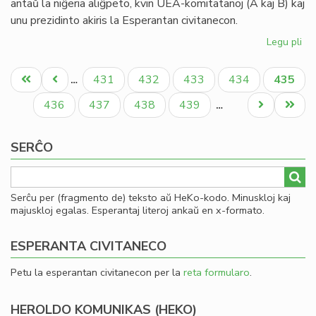
antaŭ la niĝeria aliĝpeto, kvin UEA-komitatanoj (A kaj B) kaj
20
unu prezidinto akiris la Esperantan civitanecon.
Legu pli
pri
Pli
Pagination
la
Unua
Antaŭa
Paĝo
Paĝo
Paĝo
Paĝo
Aktual
431
432
433
434
435
…
as
paĝo
paĝo
paĝo
en
Paĝo
Paĝo
Paĝo
Paĝo
Next
Last
436
437
438
439
…
la
page
page
Pa
SERĈO
Serĉu per (fragmento de) teksto aŭ HeKo-kodo. Minuskloj kaj
majuskloj egalas. Esperantaj literoj ankaŭ en x-formato.
ESPERANTA CIVITANECO
Petu la esperantan civitanecon per la
reta formularo
.
HEROLDO KOMUNIKAS (HEKO)