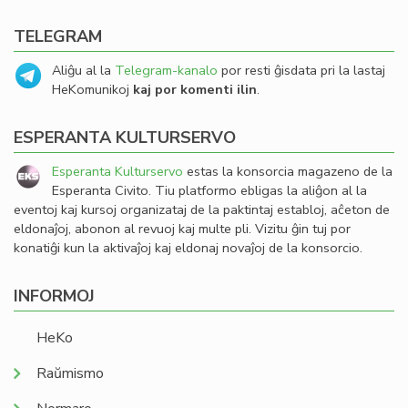
TELEGRAM
Aliĝu al la
Telegram-kanalo
por resti ĝisdata pri la lastaj
HeKomunikoj
kaj por komenti ilin
.
ESPERANTA KULTURSERVO
Esperanta Kulturservo
estas la konsorcia magazeno de la
Esperanta Civito. Tiu platformo ebligas la aliĝon al la
eventoj kaj kursoj organizataj de la paktintaj establoj, aĉeton de
eldonaĵoj, abonon al revuoj kaj multe pli. Vizitu ĝin tuj por
konatiĝi kun la aktivaĵoj kaj eldonaj novaĵoj de la konsorcio.
INFORMOJ
HeKo
Raŭmismo