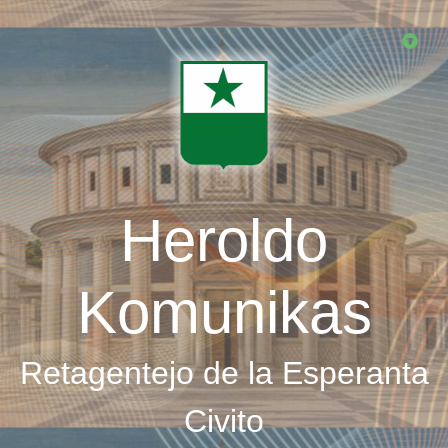
Skip
to
main
content
Heroldo
Komunikas
Retagentejo de la Esperanta
Civito