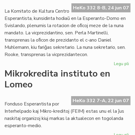
ref
la
HeKo 332 8-B, 24 jun 07
La Komitato de Kultura Centro
UE
Esperantista, kunsidinta hodiaŭ en la Esperanto-Domo en
el
Svislando, plenumis la rotacion de oﬁcoj meze de la nuna
mandato. La vicprezidantino, sen. Perla Martinelli,
transprenas la oﬁcon de prezidanto el c-ano Daniel
Muhlemann, kiu fariĝas sekretario. La nuna sekretario, sen.
Rooke, transprenas la vicprezidantecon.
Legu pli
pri
Pli
Mikrokredita instituto en
for
Lomeo
la
KC
Ko
HeKo 332 7-A, 22 jun 07
Fonduso Esperantista por
Interhelpado kaj Mikro-kreditoj (FEIM) estas unu el la ĵus
naskitaj organizoj kiuj markas la aktualecon en togolanda
esperanto-medio.
Legu pli
pri