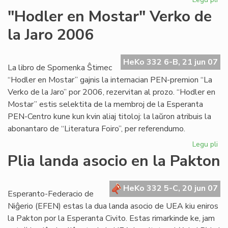
Mik
"Hodler en Mostar" Verko de
ins
la Jaro 2006
en
Lo
HeKo 332 6-B, 21 jun 07
La libro de Spomenka Ŝtimec
“Hodler en Mostar” gajnis la internacian PEN-premion “La
Verko de la Jaro” por 2006, rezervitan al prozo. “Hodler en
Mostar” estis selektita de la membroj de la Esperanta
PEN-Centro kune kun kvin aliaj titoloj: la laŭron atribuis la
abonantaro de “Literatura Foiro”, per referendumo.
Legu pli
pri
"H
Plia landa asocio en la Pakton
en
Mo
Ve
HeKo 332 5-C, 20 jun 07
Esperanto-Federacio de
de
Niĝerio (EFEN) estas la dua landa asocio de UEA kiu eniros
la
la Pakton por la Esperanta Civito. Estas rimarkinde ke, jam
Jar