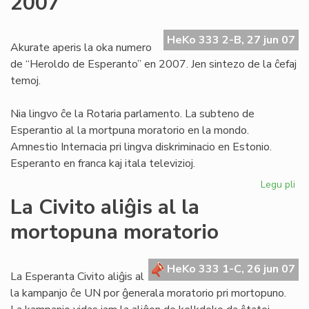
2007
de
la
HeKo 333 2-B, 27 jun 07
pr
Akurate aperis la oka numero
de “Heroldo de Esperanto” en 2007. Jen sintezo de la ĉefaj
temoj.
Nia lingvo ĉe la Rotaria parlamento. La subteno de
Esperantio al la mortpuna moratorio en la mondo.
Amnestio Internacia pri lingva diskriminacio en Estonio.
Esperanto en franca kaj itala televizioj.
Legu pli
pri
He
La Civito aliĝis al la
–
mortopuna moratorio
ok
nu
en
HeKo 333 1-C, 26 jun 07
20
La Esperanta Civito aliĝis al
la kampanjo ĉe UN por ĝenerala moratorio pri mortopuno.