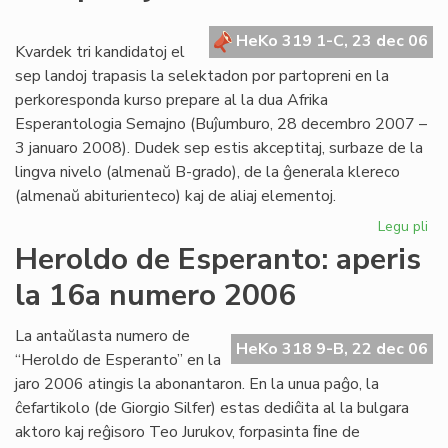
Re
en
HeKo 319 1-C, 23 dec 06
la
Kvardek tri kandidatoj el
fut
sep landoj trapasis la selektadon por partopreni en la
de
perkoresponda kurso prepare al la dua Afrika
UE
Esperantologia Semajno (Buĵumburo, 28 decembro 2007 –
3 januaro 2008). Dudek sep estis akceptitaj, surbaze de la
lingva nivelo (almenaŭ B-grado), de la ĝenerala klereco
(almenaŭ abiturienteco) kaj de aliaj elementoj.
Legu pli
pri
Afr
Heroldo de Esperanto: aperis
43
la 16a numero 2006
kan
27
akc
La antaŭlasta numero de
HeKo 318 9-B, 22 dec 06
“Heroldo de Esperanto” en la
jaro 2006 atingis la abonantaron. En la unua paĝo, la
ĉefartikolo (de Giorgio Silfer) estas dediĉita al la bulgara
aktoro kaj reĝisoro Teo Jurukov, forpasinta ﬁne de