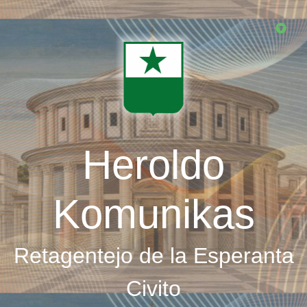
Skip
to
main
content
Heroldo
Komunikas
Retagentejo de la Esperanta
Civito