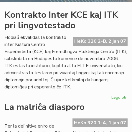
Kontrakto inter KCE kaj ITK
pri lingvotestado
Hodiaŭ ekvalidas la kontrakto
HeKo 320 2-B, 2 jan 07
inter Kultura Centro
Esperantista (KCE) kaj Fremdlingva Plukleriga Centro (ITK),
subskribita en Budapesto komence de novembro 2006.
ITK estas la institucio, kuplita al la ELTE-universitato, kiu
administras la testaron pri vivantaj lingvoj kaj la koncernajn
diplomojn por adoltoj. Ĉiujare kelkmiloj da hungaroj
diplomiĝas pri esperanto ĉe ITK.
Legu pli
pri
Ko
La malriĉa diasporo
int
KC
kaj
HeKo 320 1-A, 1 jan 07
Per la deﬁnitiva eniro de
IT