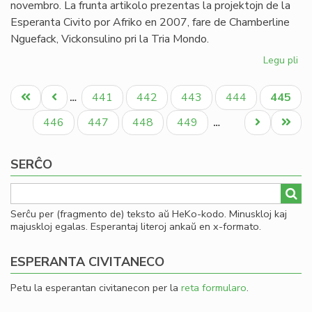
novembro. La frunta artikolo prezentas la projektojn de la
Esperanta Civito por Afriko en 2007, fare de Chamberline
Nguefack, Vickonsulino pri la Tria Mondo.
Legu pli
pri
He
Pagination
de
Unua
Antaŭa
Paĝo
Paĝo
Paĝo
Paĝo
Aktual
441
442
443
444
445
…
Es
paĝo
paĝo
paĝo
ape
Paĝo
Paĝo
Paĝo
Paĝo
Next
Last
446
447
448
449
…
la
page
page
16
SERĈO
nu
20
Serĉu per (fragmento de) teksto aŭ HeKo-kodo. Minuskloj kaj
majuskloj egalas. Esperantaj literoj ankaŭ en x-formato.
ESPERANTA CIVITANECO
Petu la esperantan civitanecon per la
reta formularo
.