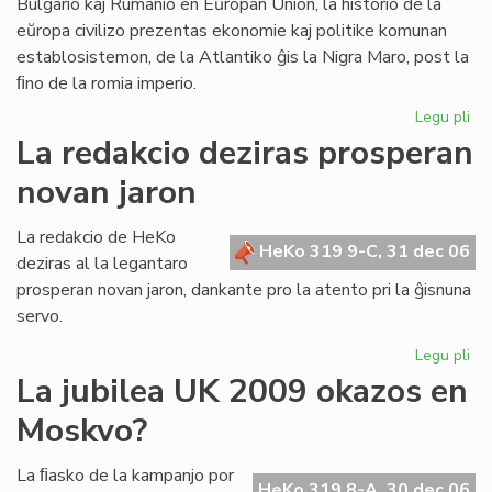
Bulgario kaj Rumanio en Eŭropan Union, la historio de la
pri
eŭropa civilizo prezentas ekonomie kaj politike komunan
li
establosistemon, de la Atlantiko ĝis la Nigra Maro, post la
ﬁno de la romia imperio.
Legu pli
pri
La
La redakcio deziras prosperan
mal
novan jaron
di
La redakcio de HeKo
HeKo 319 9-C, 31 dec 06
deziras al la legantaro
prosperan novan jaron, dankante pro la atento pri la ĝisnuna
servo.
Legu pli
pri
La
La jubilea UK 2009 okazos en
re
Moskvo?
dez
pr
no
La ﬁasko de la kampanjo por
HeKo 319 8-A, 30 dec 06