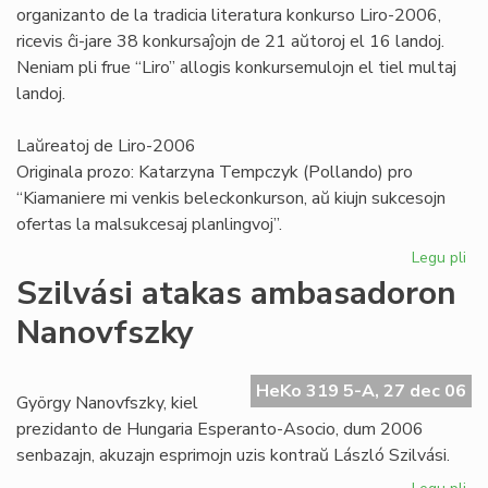
organizanto de la tradicia literatura konkurso Liro-2006,
ricevis ĉi-jare 38 konkursaĵojn de 21 aŭtoroj el 16 landoj.
Neniam pli frue “Liro” allogis konkursemulojn el tiel multaj
landoj.
Laŭreatoj de Liro-2006
Originala prozo: Katarzyna Tempczyk (Pollando) pro
“Kiamaniere mi venkis beleckonkurson, aŭ kiujn sukcesojn
ofertas la malsukcesaj planlingvoj”.
Legu pli
pri
Lit
Szilvási atakas ambasadoron
ko
Nanovfszky
"Li
20
HeKo 319 5-A, 27 dec 06
György Nanovfszky, kiel
prezidanto de Hungaria Esperanto-Asocio, dum 2006
senbazajn, akuzajn esprimojn uzis kontraŭ László Szilvási.