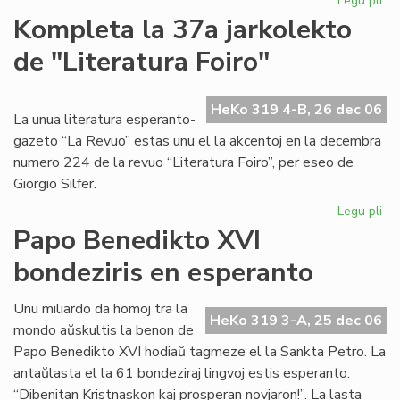
Legu pli
pri
Szi
Kompleta la 37a jarkolekto
at
de "Literatura Foiro"
am
Na
HeKo 319 4-B, 26 dec 06
La unua literatura esperanto-
gazeto “La Revuo” estas unu el la akcentoj en la decembra
numero 224 de la revuo “Literatura Foiro”, per eseo de
Giorgio Silfer.
Legu pli
pri
Ko
Papo Benedikto XVI
la
bondeziris en esperanto
37
jar
de
Unu miliardo da homoj tra la
HeKo 319 3-A, 25 dec 06
"Li
mondo aŭskultis la benon de
Foi
Papo Benedikto XVI hodiaŭ tagmeze el la Sankta Petro. La
antaŭlasta el la 61 bondeziraj lingvoj estis esperanto:
“Dibenitan Kristnaskon kaj prosperan novjaron!”. La lasta