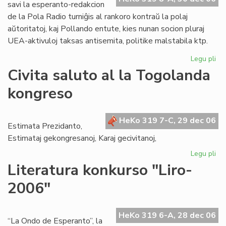
jar
savi la esperanto-redakcion
de la Pola Radio turniĝis al rankoro kontraŭ la polaj
aŭtoritatoj, kaj Pollando entute, kies nunan socion pluraj
UEA-aktivuloj taksas antisemita, politike malstabila ktp.
Legu pli
pri
La
Civita saluto al la Togolanda
jub
kongreso
UK
20
ok
HeKo 319 7-C, 29 dec 06
en
Estimata Prezidanto,
Mo
Estimataj gekongresanoj, Karaj gecivitanoj,
Legu pli
pri
Civ
Literatura konkurso "Liro-
sal
2006"
al
la
To
HeKo 319 6-A, 28 dec 06
ko
“La Ondo de Esperanto”, la