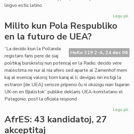
lingvo estis latino.
Legu pli
pri
Pa
Milito kun Pola Respubliko
Be
en la futuro de UEA?
XV
bon
en
“La decido kiun la Pollanda
HeKo 319 2-A, 24 dec 06
es
registaro faris pere de siaj
politikaj burokratoj nun potencaj en la Radio, decido vere
malestima ne nur al nia afero sed aparte al Zamenhof mem
kaj al esencaj valoroj tiom karaj al li, devigas nin instigi la
estraron [de UEA] serioze pripensi ĉu ni okazigu nian tiujaran
UK-on en Bjialistok” publike deklaris UEA-komitatano el
Patagonio, post la oﬁciala respond
Legu pli
pri
Mil
AfrES: 43 kandidatoj, 27
ku
akceptitaj
Po