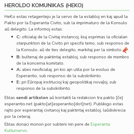
HEROLDO KOMUNIKAS (HEKO)
HeKo estas retagentejo je la servo de la establoj en kaj apud la
Pakto por la Esperanta Civito, sub la imprimaturo de la Konsulo
aŭ delegito. La informoj estas:
C:
oﬁcialaj de la Civitaj instancoj, kiuj esprimas la oﬁcialan
starpunkton de la Civito pri specifa temo, sub responso de
la Konsulo, aŭ de ties delegito, markitaj per la simbolo
.
B:
bultenaj de paktintaj establoj, sub responso de membro
de la koncerna komitato.
A:
alies neoﬁcialaj, pri kio ajn utila por la evoluo de
Esperantio, sub responso de la subskribinto.
E:
pri Eŭropaj institucioj kaj geopolitikaj novaĵoj, sub
responso de la subskribinto.
Eblas
sendi
artikolon
aŭ kontakti la redakcion tra
pakto
[ĉe]
esperantio
.
net
(pakto[at]esperantio[dot]net)
. Publikigo estas
rajto por esperantaj civitanoj kaj paktintaj establoj, laŭdiskrecia
por la ceteraj.
Eblas donaci monon por subteni nin pere de
Esperanta
Kulturservo
.