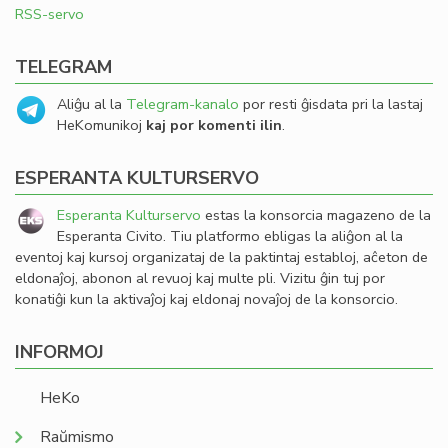
RSS-servo
TELEGRAM
Aliĝu al la
Telegram-kanalo
por resti ĝisdata pri la lastaj
HeKomunikoj
kaj por komenti ilin
.
ESPERANTA KULTURSERVO
Esperanta Kulturservo
estas la konsorcia magazeno de la
Esperanta Civito. Tiu platformo ebligas la aliĝon al la
eventoj kaj kursoj organizataj de la paktintaj establoj, aĉeton de
eldonaĵoj, abonon al revuoj kaj multe pli. Vizitu ĝin tuj por
konatiĝi kun la aktivaĵoj kaj eldonaj novaĵoj de la konsorcio.
INFORMOJ
HeKo
Raŭmismo