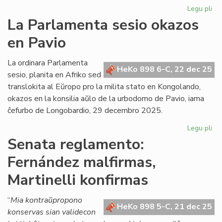
Legu pli
pri
Gr
La Parlamenta sesio okazos
Di
en Pavio
Nu
dif
la
La ordinara Parlamenta
HeKo 898 6-C, 22 dec 25
ko
sesio, planita en Afriko sed
det
translokita al Eŭropo pro la milita stato en Kongolando,
okazos en la konsilia aŭlo de la urbodomo de Pavio, iama
ĉefurbo de Longobardio, 29 decembro 2025.
Legu pli
pri
La
Senata reglamento:
Pa
Fernández malfirmas,
ses
ok
Martinelli konfirmas
en
Pa
“
Mia kontraŭpropono
HeKo 898 5-C, 21 dec 25
konservas sian validecon