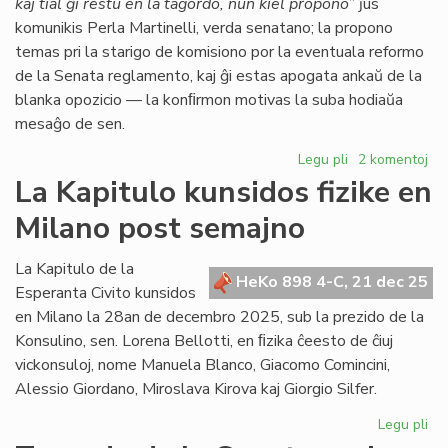
kaj tial ĝi restu en la tagordo, nun kiel propono
” ĵus
komunikis Perla Martinelli, verda senatano; la propono
temas pri la starigo de komisiono por la eventuala reformo
de la Senata reglamento, kaj ĝi estas apogata ankaŭ de la
blanka opozicio — la konﬁrmon motivas la suba hodiaŭa
mesaĝo de sen.
Legu pli
pri
2 komentoj
Senata
La Kapitulo kunsidos fizike en
reglamento:
Milano post semajno
Fernández
malfirmas,
Martinelli
La Kapitulo de la
HeKo 898 4-C, 21 dec 25
konfirmas
Esperanta Civito kunsidos
en Milano la 28an de decembro 2025, sub la prezido de la
Konsulino, sen. Lorena Bellotti, en ﬁzika ĉeesto de ĉiuj
vickonsuloj, nome Manuela Blanco, Giacomo Comincini,
Alessio Giordano, Miroslava Kirova kaj Giorgio Silfer.
Legu pli
pri
La