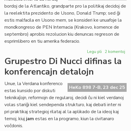
Civ
bordoj de la Atlantiko, grandparte pro la politikaj decidoj de
Pa
la reelektita prezidento de Usono, Donald Trump; sed ĝi
estis malfacila en Usono mem, se konsideri ke unuafoje la
mondkongreso de PEN Internacia (Krakovo, komence de
septembro) aprobis rezolucion kiu denuncas regreson de
esprimlibero en tiu amerika federacio.
Legu pli
pri
2 komentoj
2025:
Grupestro Di Nucci difinas la
la
konferencajn detalojn
plej
malfacila
jaro
Unue, la Verdana konferenco
HeKo 898 7-B, 23 dec 25
ĉe
estas kunsido por diskuti
la
teknikaĵojn, reformojn de regularoj, decidi ĉu ni kiel verdanoj
Atlantiko
volas stariĝi kiel sendependa strukturo, kaj debati inter ni
pri praktikaj strategioj rilataj al la aplikado de la ideoj kaj
temoj, kiuj
jam
estas en la programo, kiun la civitanaro
voĉdonis.