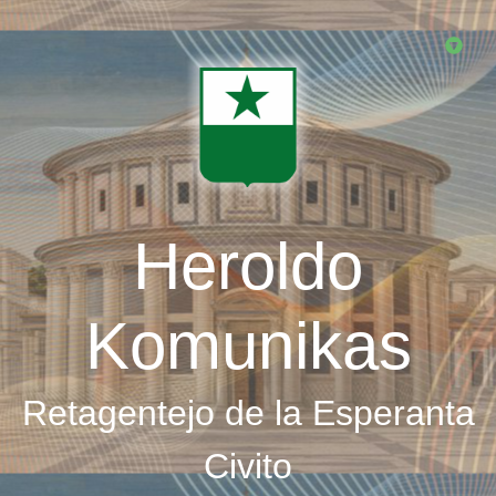
Skip
to
main
content
Heroldo
Komunikas
Retagentejo de la Esperanta
Civito