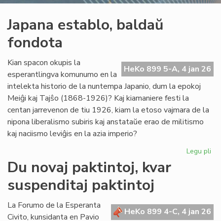
Japana establo, baldaŭ
fondota
Kian spacon okupis la
HeKo 899 5-A, 4 jan 26
esperantlingva komunumo en la
intelekta historio de la nuntempa Japanio, dum la epokoj
Meiĝi kaj Tajŝo (1868-1926)? Kaj kiamaniere festi la
centan jarrevenon de tiu 1926, kiam la etoso vajmara de la
nipona liberalismo subiris kaj anstataŭe erao de militismo
kaj naciismo leviĝis en la azia imperio?
Legu pli
pri
Ja
Du novaj paktintoj, kvar
est
suspenditaj paktintoj
ba
fo
La Forumo de la Esperanta
HeKo 899 4-C, 4 jan 26
Civito, kunsidanta en Pavio