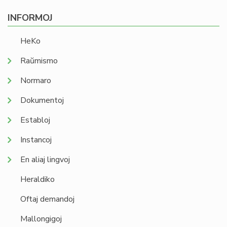
INFORMOJ
HeKo
Raŭmismo
Normaro
Dokumentoj
Establoj
Instancoj
En aliaj lingvoj
Heraldiko
Oftaj demandoj
Mallongigoj