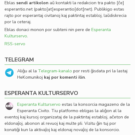
Eblas
sendi
artikolon
aŭ kontakti la redakcion tra
pakto
[ĉe]
esperantio
.
net
(pakto[at]esperantio[dot]net)
. Publikigo estas
rajto por esperantaj civitanoj kaj paktintaj establoj, laŭdiskrecia
por la ceteraj.
Eblas donaci monon por subteni nin pere de
Esperanta
Kulturservo
.
RSS-servo
TELEGRAM
Aliĝu al la
Telegram-kanalo
por resti ĝisdata pri la lastaj
HeKomunikoj
kaj por komenti ilin
.
ESPERANTA KULTURSERVO
Esperanta Kulturservo
estas la konsorcia magazeno de la
Esperanta Civito. Tiu platformo ebligas la aliĝon al la
eventoj kaj kursoj organizataj de la paktintaj establoj, aĉeton de
eldonaĵoj, abonon al revuoj kaj multe pli. Vizitu ĝin tuj por
konatiĝi kun la aktivaĵoj kaj eldonaj novaĵoj de la konsorcio.