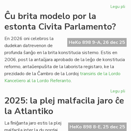
Legu pli
pri
Fr
Ĉu brita modelo por la
pa
estonta Civita Parlamento?
ses
po
la
En 2026 oni celebros la
HeKo 898 9-A, 26 dec 25
Pa
dudekan datrevenon de
profunda ŝanĝo en la brita konstitucia sistemo. Estis en
2006, post la antaŭjara aprobado de la leĝo de konstitucia
reformo, antaŭenpuŝita de la laborista registaro, ke la
prezidado de la Ĉambro de la Lordoj
transiris de la Lordo
Kanceliero al la Lordo Referanto
.
Legu pli
pri
Ĉu
2025: la plej malfacila jaro ĉe
bri
la Atlantiko
mo
po
la
La ﬁniĝanta jaro estis la plej
HeKo 898 8-E, 25 dec 25
es
malfacila inter la du nordaj