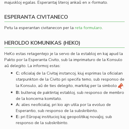
majuskloj egalas. Esperantaj literoj ankaŭ en x-formato.
ESPERANTA CIVITANECO
Petu la esperantan civitanecon per la
reta formularo
.
HEROLDO KOMUNIKAS (HEKO)
HeKo estas retagentejo je la servo de la establoj en kaj apud la
Pakto por la Esperanta Civito, sub la imprimaturo de la Konsulo
aŭ delegito. La informoj estas:
C:
oﬁcialaj de la Civitaj instancoj, kiuj esprimas la oﬁcialan
starpunkton de la Civito pri specifa temo, sub responso de
la Konsulo, aŭ de ties delegito, markitaj per la simbolo
.
B:
bultenaj de paktintaj establoj, sub responso de membro
de la koncerna komitato.
A:
alies neoﬁcialaj, pri kio ajn utila por la evoluo de
Esperantio, sub responso de la subskribinto.
E:
pri Eŭropaj institucioj kaj geopolitikaj novaĵoj, sub
responso de la subskribinto.