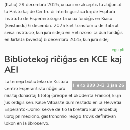
(Italio) 29 decembro 2025, unuanime akceptis la aliĝon al
la Pakto kaj de Centro di Interlinguistica kaj de Esplora
Instituto de Esperantologio: la unua fondiĝis en Kiaso
(Svislando) 6 decembro 2025 kiel transformo de itala al
svisa institucio, kun jura sidejo en Belinzono; la dua fondiĝis
en Järfälla (Svedio) 8 decembro 2025, kun jura sidej
Legu pli
pri
Du
Bibliotekoj riĉiĝas en KCE kaj
no
AEI
pak
kv
sus
La lerneja biblioteko de Kultura
HeKo 899 3-B, 3 jan 26
pak
Centro Esperantista riĉiĝis pro
multaj donacitaj titoloj (precipe el okcidenta Francio), kiujn
ĵus ordigis sen. Kalle Vilbaste dum restado en la Helvetia
Esperanto-Domo; sekve de tio la bretaro kun vendeblaj
libroj pri medicino, gastronomio, religio trovis deﬁnitivan
lokon en la libroservo.