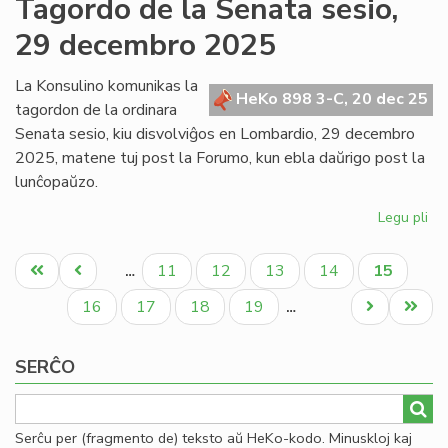
Tagordo de la Senata sesio,
Kap
29 decembro 2025
ku
fiz
en
La Konsulino komunikas la
HeKo 898 3-C, 20 dec 25
Mi
tagordon de la ordinara
po
Senata sesio, kiu disvolviĝos en Lombardio, 29 decembro
se
2025, matene tuj post la Forumo, kun ebla daŭrigo post la
lunĉopaŭzo.
Legu pli
pri
Ta
Pagination
de
Unua
Antaŭa
Paĝo
Paĝo
Paĝo
Paĝo
Aktuala
11
12
13
14
15
…
la
paĝo
paĝo
paĝo
Se
Paĝo
Paĝo
Paĝo
Paĝo
Next
Last
16
17
18
19
…
ses
page
page
29
SERĈO
de
20
Serĉu per (fragmento de) teksto aŭ HeKo-kodo. Minuskloj kaj