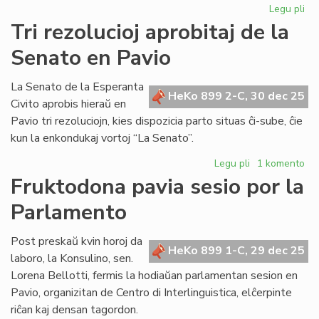
Legu pli
pri
Bib
Tri rezolucioj aprobitaj de la
riĉ
Senato en Pavio
en
KC
kaj
La Senato de la Esperanta
HeKo 899 2-C, 30 dec 25
AE
Civito aprobis hieraŭ en
Pavio tri rezoluciojn, kies dispozicia parto situas ĉi-sube, ĉie
kun la enkondukaj vortoj “La Senato”.
Legu pli
pri
1 komento
Tri
Fruktodona pavia sesio por la
rezolucioj
Parlamento
aprobitaj
de
la
Post preskaŭ kvin horoj da
HeKo 899 1-C, 29 dec 25
Senato
laboro, la Konsulino, sen.
en
Lorena Bellotti, fermis la hodiaŭan parlamentan sesion en
Pavio
Pavio, organizitan de Centro di Interlinguistica, elĉerpinte
riĉan kaj densan tagordon.