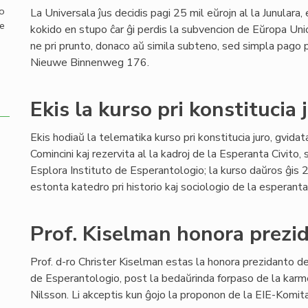
mo
La Universala ĵus decidis pagi 25 mil eŭrojn al la Junulara
de
kokido en stupo ĉar ĝi perdis la subvencion de Eŭropa Un
ne pri prunto, donaco aŭ simila subteno, sed simpla pago
Nieuwe Binnenweg 176.
Ekis la kurso pri konstitucia 
Ekis hodiaŭ la telematika kurso pri konstitucia juro, gvid
Comincini kaj rezervita al la kadroj de la Esperanta Civito, 
Esplora Instituto de Esperantologio; la kurso daŭros ĝis 2
estonta katedro pri historio kaj sociologio de la esperant
Prof. Kiselman honora prezi
Prof. d-ro Christer Kiselman estas la honora prezidanto de
de Esperantologio, post la bedaŭrinda forpaso de la karm
Nilsson. Li akceptis kun ĝojo la proponon de la EIE-Komit