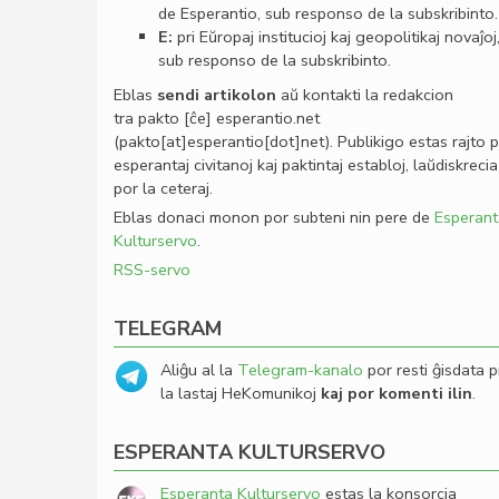
de Esperantio, sub responso de la subskribinto.
E:
pri Eŭropaj institucioj kaj geopolitikaj novaĵoj
sub responso de la subskribinto.
Eblas
sendi
artikolon
aŭ kontakti la redakcion
tra
pakto
[ĉe]
esperantio
.
net
(pakto[at]esperantio[dot]net)
. Publikigo estas rajto 
esperantaj civitanoj kaj paktintaj establoj, laŭdiskrecia
por la ceteraj.
Eblas donaci monon por subteni nin pere de
Esperant
Kulturservo
.
RSS-servo
TELEGRAM
Aliĝu al la
Telegram-kanalo
por resti ĝisdata p
la lastaj HeKomunikoj
kaj por komenti ilin
.
ESPERANTA KULTURSERVO
Esperanta Kulturservo
estas la konsorcia