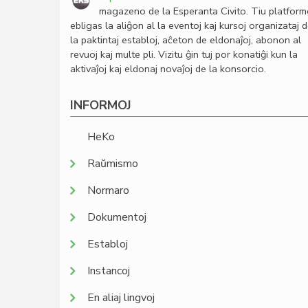
magazeno de la Esperanta Civito. Tiu platfor
ebligas la aliĝon al la eventoj kaj kursoj organizataj 
la paktintaj establoj, aĉeton de eldonaĵoj, abonon al
revuoj kaj multe pli. Vizitu ĝin tuj por konatiĝi kun la
aktivaĵoj kaj eldonaj novaĵoj de la konsorcio.
INFORMOJ
HeKo
Raŭmismo
Normaro
Dokumentoj
Establoj
Instancoj
En aliaj lingvoj