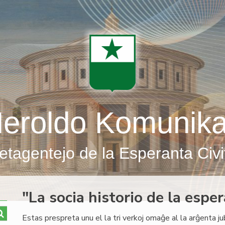
eroldo Komunik
etagentejo de la Esperanta Civi
"La socia historio de la esp
Estas prespreta unu el la tri verkoj omaĝe al la arĝenta j