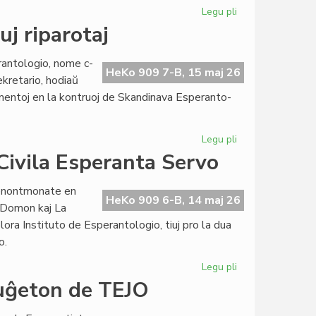
Legu pli
pri
Prof.
uj riparotaj
Kiselman
honora
antologio, nome c-
prezidanto
HeKo 909 7-B, 15 maj 26
ekretario, hodiaŭ
de
mentoj en la kontruoj de Skandinava Esperanto-
EIE
Legu pli
pri
La
 Civila Esperanta Servo
tegmentoj
en
venontmonate en
Lesjoforso
HeKo 909 6-B, 14 maj 26
o-Domon kaj La
tuj
ora Instituto de Esperantologio, tiuj pro la dua
riparotaj
o.
Legu pli
pri
La
buĝeton de TEJO
eksterprojektaj
kostoj