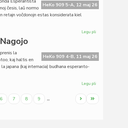
onda Esperantista
de
HeKo 909 5-A, 12 maj 26
noj ĉesis, laŭ normo
Civila
jn retajn voĉdonojn estas konsiderata kiel
Esperanta
Servo
Legu pli
pri
La
 Nagojo
Komitato
ne
prenis la
aprobas
HeKo 909 4-B, 11 maj 26
too, kaj haltis en
la
n la japana (kaj internacia) budhana esperanto-
buĝeton
de
TEJO
Legu pli
pri
Budhologio
kaj
la
Paĝo
Paĝo
Paĝo
Paĝo
Next
Last
6
7
8
9
…
raŭmismo
page
page
en
Nagojo