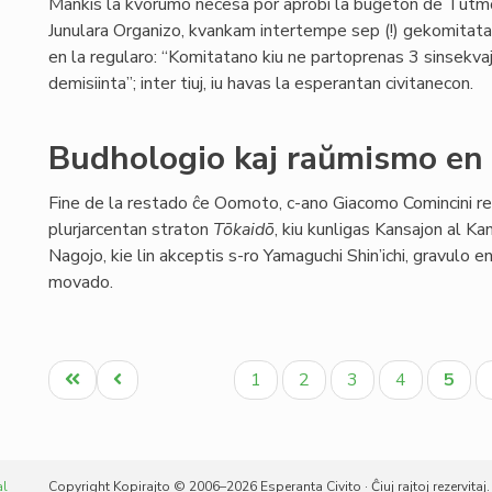
Mankis la kvorumo necesa por aprobi la buĝeton de Tutm
Junulara Organizo, kvankam intertempe sep (!) gekomitata
en la regularo: “Komitatano kiu ne partoprenas 3 sinsekva
demisiinta”; inter tiuj, iu havas la esperantan civitanecon.
Budhologio kaj raŭmismo en
Fine de la restado ĉe Oomoto, c-ano Giacomo Comincini re
plurjarcentan straton
Tōkaidō
, kiu kunligas Kansajon al Kan
Nagojo, kie lin akceptis s-ro Yamaguchi Shin’ichi, gravulo e
movado.
Pagination
Unua
Antaŭa
Paĝo
Paĝo
Paĝo
Paĝo
Aktua
1
2
3
4
5
paĝo
paĝo
paĝo
al
Copyright Kopirajto © 2006–2026 Esperanta Civito · Ĉiuj rajtoj rezervitaj.