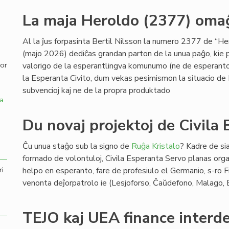
La maja Heroldo (2377) omaĝ
,
Al la ĵus forpasinta Bertil Nilsson la numero 2377 de “H
(majo 2026) dediĉas grandan parton de la unua paĝo, kie p
por
valorigo de la esperantlingva komunumo (ne de esperanto 
la Esperanta Civito, dum vekas pesimismon la situacio de 
subvencioj kaj ne de la propra produktado
a
Du novaj projektoj de Civila
Ĉu unua staĝo sub la signo de
Ruĝa Kristalo
? Kadre de sia
formado de volontuloj, Civila Esperanta Servo planas organ
ri
helpo en esperanto, fare de profesiulo el Germanio, s-ro
venonta deĵorpatrolo ie (Lesjoforso, Ĉaŭdefono, Malago,
TEJO kaj UEA finance interd