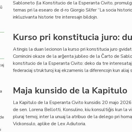
Sabloneto (la Konstitucio de la Esperanta Civito, promulgi
aŭ
temas pri la esearo de d-ro Giorgio Silfer “La socia hist
inkluzivanta historie tre interesajn bildojn.
Kurso pri konstitucia juro: d
Atingis la duan lecionon la kurso pri konstitucia juro gvid
Comincini okaze de la arĝenta jubileo de la Ĉarto de Sabl
konstitucio de la Esperanta Civito: deko da tre interesataj
kaj
federaciaj strukturoj kaj ekzamenis la diferencojn kun aliaj 
Maja kunsido de la Kapitulo
la
La Kapitulo de la Esperanta Civito kunsidis 20 majo 2026
de sen. Lorena Bellotti, Konsulino, kiu konsultiĝis kun la vi
pluraj temoj, inter la unuaj la atribuo de la delego pri ho
 de
Vickonsulo, aplike de Lex Adiutoria.
o