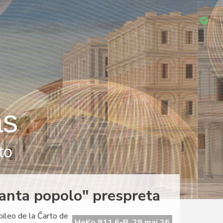
as
to
eranta popolo" prespreta
ubileo de la Ĉarto de
HeKo 911 6-B, 29 maj 26