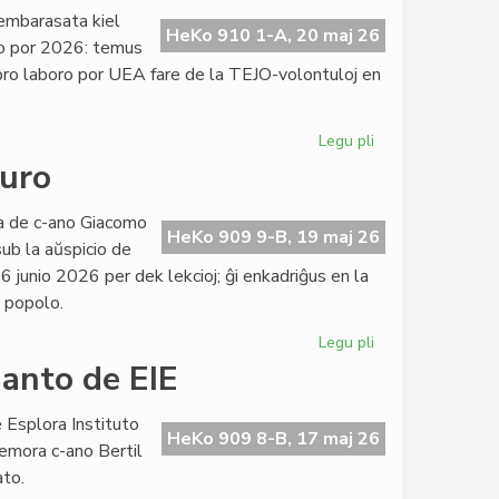
projektoj
, embarasata kiel
de
HeKo 910 1-A, 20 maj 26
io por 2026: temus
Civila
 pro laboro por UEA fare de la TEJO-volontuloj en
Esperanta
Servo
Legu pli
pri
TEJO
juro
kaj
UEA
ata de c-ano Giacomo
finance
HeKo 909 9-B, 19 maj 26
sub la aŭspicio de
interdependaj:
6 junio 2026 per dek lekcioj; ĝi enkadriĝus en la
ĉu
a popolo.
konvene?
Legu pli
pri
Ekis
danto de EIE
la
kurso
 Esplora Instituto
pri
HeKo 909 8-B, 17 maj 26
emora c-ano Bertil
konstitucia
ato.
juro