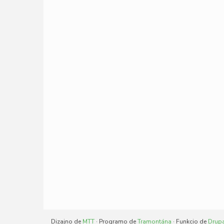
Dizajno de
MTT
· Programo de
Tramontána
· Funkcio de
Drup