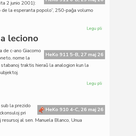
ta 2 junio 2001):
orio de la esperanta popolo”, 250-paĝa volumo
Legu pli
pri
"La
ua leciono
socia
historio
ata de c-ano Giacomo
de
HeKo 911 5-B, 27 maj 26
oneto, nome la
la
 stabanoj traktis hieraŭ la analogion kun la
esperanta
subjektoj.
popolo"
prespreta
Legu pli
pri
Kurso
pri
konstitucia
 sub la prezido
juro:
HeKo 910 4-C, 26 maj 26
ckonsuloj pri
dua
maj resursoj al sen. Manuela Blanco, Unua
leciono