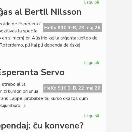
Legu pli
pri
Maja
as al Bertil Nilsson
kunsido
de
eroldo de Esperanto”
la
HeKo 910 3-B, 23 maj 26
ozitivas la specifa
Kapitulo
en si mem) en Aŭstrio kaj la arĝenta jubileo de
Roterdamo, pli kaj pli dependa de riskaj
Legu pli
pri
La
 Esperanta Servo
maja
Heroldo
 strebo al la
(2377)
HeKo 910 2-B, 22 maj 26
izi kurson pri unua
omaĝas
 Frank Lappe; probable tiu kurso okazos dum
al
 Bujumburo…).
Bertil
Nilsson
Legu pli
pri
Du
ependaj: ĉu konvene?
novaj