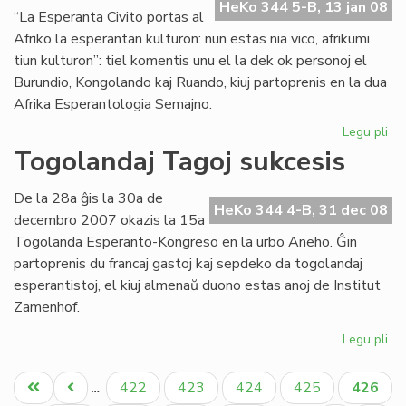
en
HeKo 344 5-B, 13 jan 08
“La Esperanta Civito portas al
Bu
Afriko la esperantan kulturon: nun estas nia vico, afrikumi
tiun kulturon”: tiel komentis unu el la dek ok personoj el
Burundio, Kongolando kaj Ruando, kiuj partoprenis en la dua
Afrika Esperantologia Semajno.
Legu pli
pri
Tr
Togolandaj Tagoj sukcesis
su
la
De la 28a ĝis la 30a de
du
HeKo 344 4-B, 31 dec 08
decembro 2007 okazis la 15a
Af
Togolanda Esperanto-Kongreso en la urbo Aneho. Ĝin
partoprenis du francaj gastoj kaj sepdeko da togolandaj
esperantistoj, el kiuj almenaŭ duono estas anoj de Institut
Zamenhof.
Legu pli
pri
To
Pagination
Ta
Unua
Antaŭa
Paĝo
Paĝo
Paĝo
Paĝo
Aktual
422
423
424
425
426
…
su