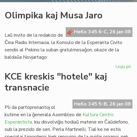
Olimpika kaj Musa Jaro
HeKo 345 6-C, 26 jan 08
Laŭ invito de la redakcio de
Ĉina Radio Internacia, la Konsulo de la Esperanta Civito
sendis al Pekino la suban gratulmesaĝon, okaze de la
baldaŭa Novjartago:
Legu pli
pri
Ol
KCE kreskis "hotele" kaj
kaj
transnacie
Mu
Jar
HeKo 345 5-B, 26 jan 08
Pli da partoprenantoj ol
kutime en la ĝenerala Asembleo de
Kultura Centro
Esperantista
, kiu disvolviĝis hodiaŭ matene en Ĉaŭdefono,
sub la prezido de sen. Perla Martinelli. Tial ke ne estis
specialaj tagorderoj (nek renovigo de la gvidaj organoj, nek