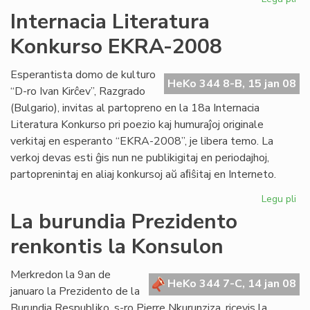
Kv
Internacia Literatura
st
Konkurso EKRA-2008
es
en
Me
Esperantista domo de kulturo
HeKo 344 8-B, 15 jan 08
“D-ro Ivan Kirĉev”, Razgrado
(Bulgario), invitas al partopreno en la 18a Internacia
Literatura Konkurso pri poezio kaj humuraĵoj originale
verkitaj en esperanto “EKRA-2008”, je libera temo. La
verkoj devas esti ĝis nun ne publikigitaj en periodajhoj,
partoprenintaj en aliaj konkursoj aŭ aﬁŝitaj en Interneto.
Legu pli
pri
Int
La burundia Prezidento
Lit
renkontis la Konsulon
Ko
EK
20
Merkredon la 9an de
HeKo 344 7-C, 14 jan 08
januaro la Prezidento de la
Burundia Respubliko, s-ro Pierre Nkurunziza, ricevis la