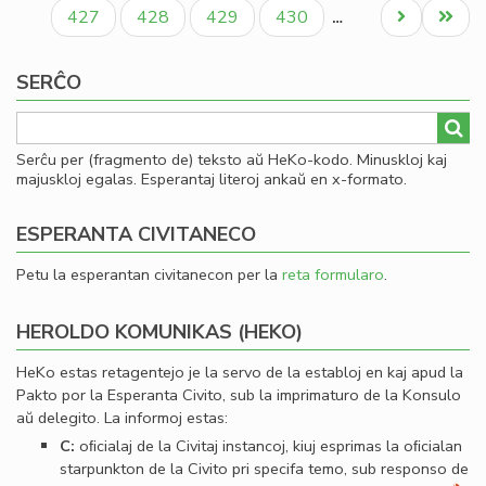
paĝo
paĝo
paĝo
Paĝo
Paĝo
Paĝo
Paĝo
Next
Last
427
428
429
430
…
page
page
SERĈO
Serĉu per (fragmento de) teksto aŭ HeKo-kodo. Minuskloj kaj
majuskloj egalas. Esperantaj literoj ankaŭ en x-formato.
ESPERANTA CIVITANECO
Petu la esperantan civitanecon per la
reta formularo
.
HEROLDO KOMUNIKAS (HEKO)
HeKo estas retagentejo je la servo de la establoj en kaj apud la
Pakto por la Esperanta Civito, sub la imprimaturo de la Konsulo
aŭ delegito. La informoj estas:
C:
oﬁcialaj de la Civitaj instancoj, kiuj esprimas la oﬁcialan
starpunkton de la Civito pri specifa temo, sub responso de