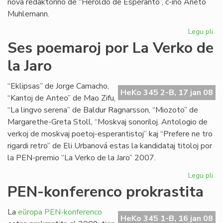
nova redaktorino de “Heroldo de Esperanto”, c-ino Aneto
Muhlemann.
Legu pli
pri
La
Ses poemaroj por La Verko de
int
la Jaro
al
Cl
Pir
“Eklipsas” de Jorge Camacho,
HeKo 345 2-B, 17 jan 08
“Kantoj de Anteo” de Mao Zifu,
“La lingvo serena” de Baldur Ragnarsson, “Miozoto” de
Margarethe-Greta Stoll, “Moskvaj sonoriloj. Antologio de
verkoj de moskvaj poetoj-esperantistoj” kaj “Prefere ne tro
rigardi retro” de Eli Urbanová estas la kandidataj titoloj por
la PEN-premio “La Verko de la Jaro” 2007.
Legu pli
pri
Se
PEN-konferenco prokrastita
po
po
La
eŭropa PEN-konferenco
La
HeKo 345 1-B, 16 jan 08