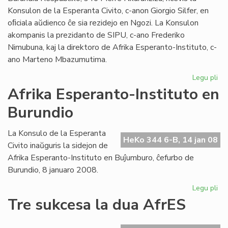
Konsulon de la Esperanta Civito, c-anon Giorgio Silfer, en
oﬁciala aŭdienco ĉe sia rezidejo en Ngozi. La Konsulon
akompanis la prezidanto de SIPU, c-ano Frederiko
Nimubuna, kaj la direktoro de Afrika Esperanto-Instituto, c-
ano Marteno Mbazumutima.
Legu pli
pri
La
Afrika Esperanto-Instituto en
bu
Burundio
Pr
ren
la
La Konsulo de la Esperanta
HeKo 344 6-B, 14 jan 08
Ko
Civito inaŭguris la sidejon de
Afrika Esperanto-Instituto en Buĵumburo, ĉefurbo de
Burundio, 8 januaro 2008.
Legu pli
pri
Afr
Tre sukcesa la dua AfrES
Es
Ins