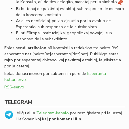
la Konsulo, aŭ de ties delegito, markitaj per la simbolo
.
B:
bultenaj de paktintaj establoj, sub responso de membro
de la koncerna komitato.
A:
alies neoﬁcialaj, pri kio ajn utila por la evoluo de
Esperantio, sub responso de la subskribinto.
E:
pri Eŭropaj institucioj kaj geopolitikaj novaĵoj, sub
responso de la subskribinto.
Eblas
sendi
artikolon
aŭ kontakti la redakcion tra
pakto
[ĉe]
esperantio
.
net
(pakto[at]esperantio[dot]net)
. Publikigo estas
rajto por esperantaj civitanoj kaj paktintaj establoj, laŭdiskrecia
por la ceteraj.
Eblas donaci monon por subteni nin pere de
Esperanta
Kulturservo
.
RSS-servo
TELEGRAM
Aliĝu al la
Telegram-kanalo
por resti ĝisdata pri la lastaj
HeKomunikoj
kaj por komenti ilin
.