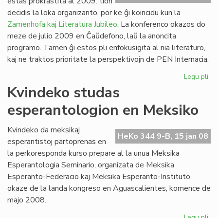
estas prokrastita al 2009: tion
Ve
decidis la loka organizanto, por ke ĝi koincidu kun la
de
Zamenhofa kaj Literatura Jubileo
. La konferenco okazos do
la
meze de julio 2009 en Ĉaŭdefono, laŭ la anoncita
Jar
programo. Tamen ĝi estos pli enfokusigita al nia literaturo,
kaj ne traktos prioritate la perspektivojn de PEN Internacia.
Legu pli
pri
PE
Kvindeko studas
ko
esperantologion en Meksiko
pro
Kvindeko da meksikaj
HeKo 344 9-B, 15 jan 08
esperantistoj partoprenas en
la perkoresponda kurso prepare al la unua Meksika
Esperantologia Seminario, organizata de Meksika
Esperanto-Federacio kaj Meksika Esperanto-Instituto
okaze de la landa kongreso en Aguascalientes, komence de
majo 2008.
Legu pli
pri