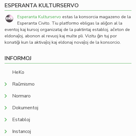
ESPERANTA KULTURSERVO
Esperanta Kulturservo
estas la konsorcia magazeno de la
Esperanta Civito. Tiu platformo ebligas la aliĝon al la
eventoj kaj kursoj organizataj de la paktintaj establoj, aĉeton de
eldonaĵoj, abonon al revuoj kaj multe pli. Vizitu ĝin tuj por
konatiĝi kun la aktivaĵoj kaj eldonaj novaĵoj de la konsorcio.
INFORMOJ
HeKo
Raŭmismo
Normaro
Dokumentoj
Establoj
Instancoj