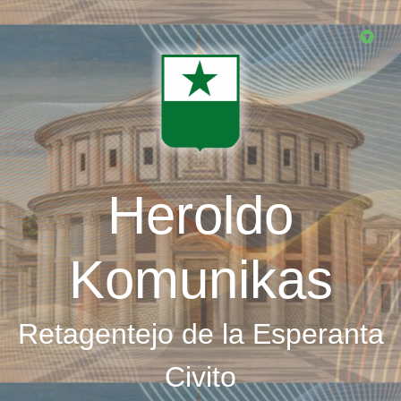
Skip
to
main
content
Heroldo
Komunikas
Retagentejo de la Esperanta
Civito