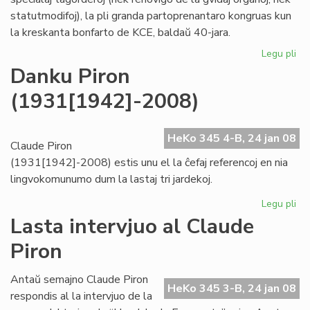
statutmodifoj), la pli granda partoprenantaro kongruas kun
la kreskanta bonfarto de KCE, baldaŭ 40-jara.
Legu pli
pri
KC
Danku Piron
kre
(1931[1942]-2008)
"ho
kaj
tr
HeKo 345 4-B, 24 jan 08
Claude Piron
(1931[1942]-2008) estis unu el la ĉefaj referencoj en nia
lingvokomunumo dum la lastaj tri jardekoj.
Legu pli
pri
Da
Lasta intervjuo al Claude
Pir
Piron
(1
Antaŭ semajno Claude Piron
HeKo 345 3-B, 24 jan 08
respondis al la intervjuo de la