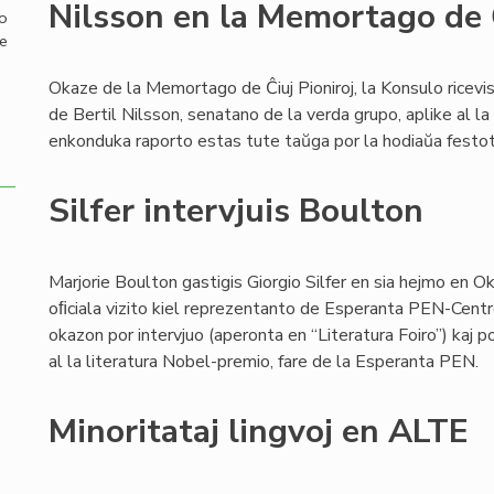
Nilsson en la Memortago de Ĉ
mo
de
Okaze de la Memortago de Ĉiuj Pioniroj, la Konsulo ricev
de Bertil Nilsson, senatano de la verda grupo, aplike al la
enkonduka raporto estas tute taŭga por la hodiaŭa festo
Silfer intervjuis Boulton
Marjorie Boulton gastigis Giorgio Silfer en sia hejmo en O
oﬁciala vizito kiel reprezentanto de Esperanta PEN-Centro. La
okazon por intervjuo (aperonta en “Literatura Foiro”) kaj p
al la literatura Nobel-premio, fare de la Esperanta PEN.
Minoritataj lingvoj en ALTE