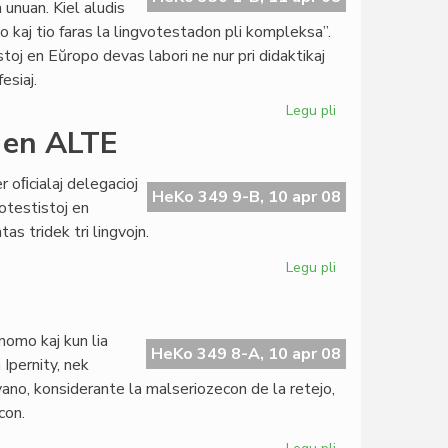
unuan. Kiel aludis
 kaj tio faras la lingvotestadon pli kompleksa”.
toj en Eŭropo devas labori ne nur pri didaktikaj
esiaj.
Legu pli
pri
Minoritataj
 en ALTE
lingvoj
en
er oﬁcialaj delegacioj
ALTE
HeKo 349 9-B, 10 apr 08
otestistoj en
as tridek tri lingvojn.
Legu pli
pri
KCE
reprezentas
esperanton
 nomo kaj kun lia
en
HeKo 349 8-A, 10 apr 08
Ipernity, nek
ALTE
ngvano, konsiderante la malseriozecon de la retejo,
con.