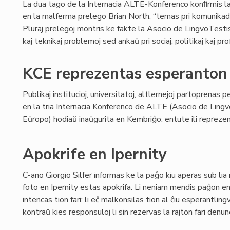
La dua tago de la Internacia ALTE-Konferenco konﬁrmis la 
en la malferma prelego Brian North, “temas pri komunikado
Pluraj prelegoj montris ke fakte la Asocio de LingvoTestis
kaj teknikaj problemoj sed ankaŭ pri sociaj, politikaj kaj prof
KCE reprezentas esperanton
Publikaj institucioj, universitatoj, altlernejoj partoprenas p
en la tria Internacia Konferenco de ALTE (Asocio de Lingv
Eŭropo) hodiaŭ inaŭgurita en Kembriĝo: entute ili reprezent
Apokrife en Ipernity
C-ano Giorgio Silfer informas ke la paĝo kiu aperas sub lia
foto en Ipernity estas apokrifa. Li neniam mendis paĝon en 
intencas tion fari: li eĉ malkonsilas tion al ĉiu esperantli
kontraŭ kies responsuloj li sin rezervas la rajton fari denun