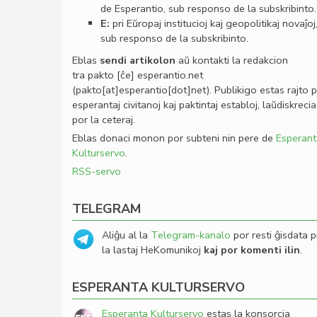
de Esperantio, sub responso de la subskribinto.
E:
pri Eŭropaj institucioj kaj geopolitikaj novaĵoj
sub responso de la subskribinto.
Eblas
sendi
artikolon
aŭ kontakti la redakcion
tra
pakto
[ĉe]
esperantio
.
net
(pakto[at]esperantio[dot]net)
. Publikigo estas rajto 
esperantaj civitanoj kaj paktintaj establoj, laŭdiskrecia
por la ceteraj.
Eblas donaci monon por subteni nin pere de
Esperant
Kulturservo
.
RSS-servo
TELEGRAM
Aliĝu al la
Telegram-kanalo
por resti ĝisdata p
la lastaj HeKomunikoj
kaj por komenti ilin
.
ESPERANTA KULTURSERVO
Esperanta Kulturservo
estas la konsorcia