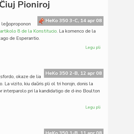
Represo
iuj Pioniroj
de
HdE
4:2008
HeKo 350 3-C, 14 apr 08
is leĝoproponon
artikolo 8 de la Konstitucio
. La komenco de la
tago de Esperantio.
Legu pli
pri
Nilsson
en
la
Memortago
HeKo 350 2-B, 12 apr 08
ksfordo, okaze de lia
de
 vizito, kiu daŭris pli ol tri horojn, donis la
Ĉiuj
or interparolo pri la kandidatigo de d-ino Boulton
Pioniroj
Legu pli
pri
Silfer
intervjuis
Boulton
HeKo 350 1-B, 11 apr 08