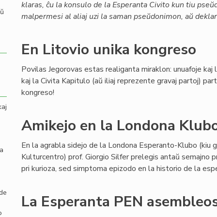
klaras, ĉu la konsulo de la Esperanta Civito kun tiu pse
aŭ
malpermesi al aliaj uzi la saman pseŭdonimon, aŭ deklari
En Litovio unika kongreso
Povilas Jegorovas estas realiganta miraklon: unuafoje kaj
kaj la Civita Kapitulo (aŭ iliaj reprezente gravaj partoj) p
kongreso!
kaj
Amikejo en la Londona Klub
En la agrabla sidejo de la Londona Esperanto-Klubo (kiu g
la
Kulturcentro) prof. Giorgio Silfer prelegis antaŭ semajno 
pri kurioza, sed simptoma epizodo en la historio de la es
 de
La Esperanta PEN asembleos
o