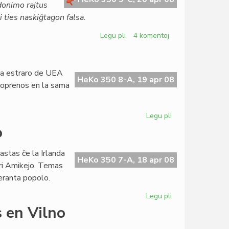
ŭdonimo rajtus
 ties naskiĝtagon falsa.
Legu pli
pri
4 komentoj
Alta
deliktorisko
en
 la estraro de UEA
virtuala
HeKo 350 8-A, 19 apr 08
artoprenos en la sama
komunumo
Legu pli
pri
En
o
Litovio
unika
astas ĉe la Irlanda
kongreso
HeKo 350 7-A, 18 apr 08
pri Amikejo. Temas
peranta popolo.
Legu pli
pri
Amikejo
 en Vilno
en
la