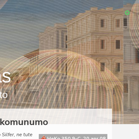
as
to
la komunumo
Silfer, ne tute
HeKo 350 9-C, 20 apr 08