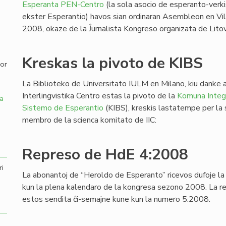
Esperanta PEN-Centro
(la sola asocio de esperanto-verki
ekster Esperantio) havos sian ordinaran Asembleon en Vi
,
2008, okaze de la Ĵurnalista Kongreso organizata de Lit
Kreskas la pivoto de KIBS
por
La Biblioteko de Universitato IULM en Milano, kiu danke a
Interlingvistika Centro estas la pivoto de la
Komuna Integr
a
Sistemo de Esperantio
(KIBS), kreskis lastatempe per la su
membro de la scienca komitato de IIC:
Represo de HdE 4:2008
ri
La abonantoj de “Heroldo de Esperanto” ricevos dufoje l
kun la plena kalendaro de la kongresa sezono 2008. La r
estos sendita ĉi-semajne kune kun la numero 5:2008.