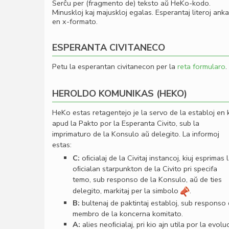
Serĉu per (fragmento de) teksto aŭ HeKo-kodo.
Minuskloj kaj majuskloj egalas. Esperantaj literoj ank
en x-formato.
ESPERANTA CIVITANECO
Petu la esperantan civitanecon per la
reta formularo
.
HEROLDO KOMUNIKAS (HEKO)
HeKo estas retagentejo je la servo de la establoj en 
apud la Pakto por la Esperanta Civito, sub la
imprimaturo de la Konsulo aŭ delegito. La informoj
estas:
C:
oﬁcialaj de la Civitaj instancoj, kiuj esprimas 
oﬁcialan starpunkton de la Civito pri specifa
temo, sub responso de la Konsulo, aŭ de ties
delegito, markitaj per la simbolo
.
B:
bultenaj de paktintaj establoj, sub responso
membro de la koncerna komitato.
A:
alies neoﬁcialaj, pri kio ajn utila por la evolu