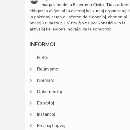
magazeno de la Esperanta Civito. Tiu platfor
ebligas la aliĝon al la eventoj kaj kursoj organizataj 
la paktintaj establoj, aĉeton de eldonaĵoj, abonon al
revuoj kaj multe pli. Vizitu ĝin tuj por konatiĝi kun la
aktivaĵoj kaj eldonaj novaĵoj de la konsorcio.
INFORMOJ
HeKo
Raŭmismo
Normaro
Dokumentoj
Establoj
Instancoj
En aliaj lingvoj