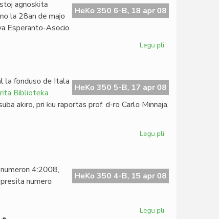
stoj agnoskita
Londona
HeKo 350 6-B, 18 apr 08
lno la 28an de majo
Klubo
ova Esperanto-Asocio.
Legu pli
pri
La
Esperanta
PEN
l la fonduso de Itala
asembleos
HeKo 350 5-B, 17 apr 08
ita Biblioteka
en
ba akiro, pri kiu raportas prof. d-ro Carlo Minnaja,
Vilno
Legu pli
pri
Kreskas
la
pivoto
a numeron 4:2008,
de
HeKo 350 4-B, 15 apr 08
epresita numero
KIBS
Legu pli
pri