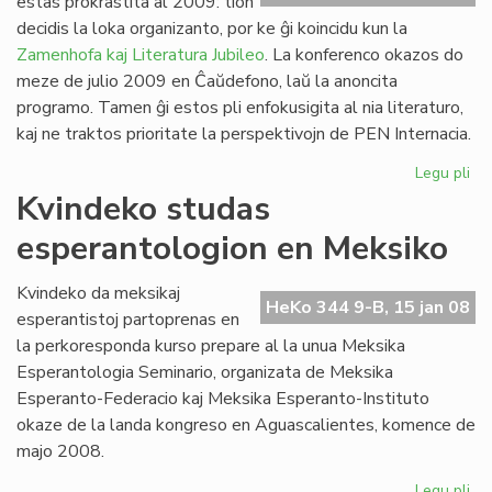
estas prokrastita al 2009: tion
Ve
decidis la loka organizanto, por ke ĝi koincidu kun la
de
Zamenhofa kaj Literatura Jubileo
. La konferenco okazos do
la
meze de julio 2009 en Ĉaŭdefono, laŭ la anoncita
Jar
programo. Tamen ĝi estos pli enfokusigita al nia literaturo,
kaj ne traktos prioritate la perspektivojn de PEN Internacia.
Legu pli
pri
PE
Kvindeko studas
ko
esperantologion en Meksiko
pro
Kvindeko da meksikaj
HeKo 344 9-B, 15 jan 08
esperantistoj partoprenas en
la perkoresponda kurso prepare al la unua Meksika
Esperantologia Seminario, organizata de Meksika
Esperanto-Federacio kaj Meksika Esperanto-Instituto
okaze de la landa kongreso en Aguascalientes, komence de
majo 2008.
Legu pli
pri