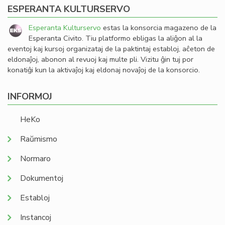
ESPERANTA KULTURSERVO
Esperanta Kulturservo
estas la konsorcia magazeno de la
Esperanta Civito. Tiu platformo ebligas la aliĝon al la
eventoj kaj kursoj organizataj de la paktintaj establoj, aĉeton de
eldonaĵoj, abonon al revuoj kaj multe pli. Vizitu ĝin tuj por
konatiĝi kun la aktivaĵoj kaj eldonaj novaĵoj de la konsorcio.
INFORMOJ
HeKo
Raŭmismo
Normaro
Dokumentoj
Establoj
Instancoj