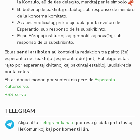
la Konsulo, aŭ de ties delegito, markitaj per la simbolo
.
B:
bultenaj de paktintaj establoj, sub responso de membro
de la koncerna komitato.
A:
alies neoﬁcialaj, pri kio ajn utila por la evoluo de
Esperantio, sub responso de la subskribinto.
E:
pri Eŭropaj institucioj kaj geopolitikaj novaĵoj, sub
responso de la subskribinto.
Eblas
sendi
artikolon
aŭ kontakti la redakcion tra
pakto
[ĉe]
esperantio
.
net
(pakto[at]esperantio[dot]net)
. Publikigo estas
rajto por esperantaj civitanoj kaj paktintaj establoj, laŭdiskrecia
por la ceteraj.
Eblas donaci monon por subteni nin pere de
Esperanta
Kulturservo
.
RSS-servo
TELEGRAM
Aliĝu al la
Telegram-kanalo
por resti ĝisdata pri la lastaj
HeKomunikoj
kaj por komenti ilin
.