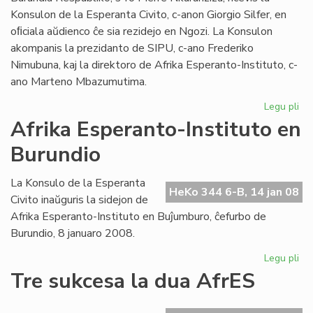
Konsulon de la Esperanta Civito, c-anon Giorgio Silfer, en
oﬁciala aŭdienco ĉe sia rezidejo en Ngozi. La Konsulon
akompanis la prezidanto de SIPU, c-ano Frederiko
Nimubuna, kaj la direktoro de Afrika Esperanto-Instituto, c-
ano Marteno Mbazumutima.
Legu pli
pri
La
Afrika Esperanto-Instituto en
bu
Burundio
Pr
ren
la
La Konsulo de la Esperanta
HeKo 344 6-B, 14 jan 08
Ko
Civito inaŭguris la sidejon de
Afrika Esperanto-Instituto en Buĵumburo, ĉefurbo de
Burundio, 8 januaro 2008.
Legu pli
pri
Afr
Tre sukcesa la dua AfrES
Es
Ins