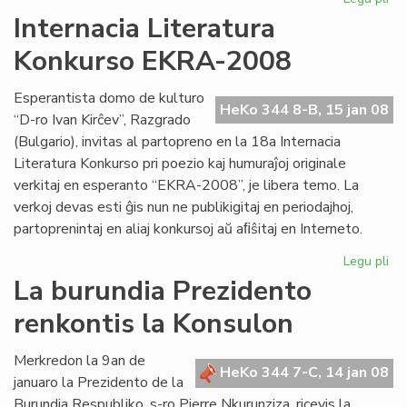
Kv
Internacia Literatura
st
Konkurso EKRA-2008
es
en
Me
Esperantista domo de kulturo
HeKo 344 8-B, 15 jan 08
“D-ro Ivan Kirĉev”, Razgrado
(Bulgario), invitas al partopreno en la 18a Internacia
Literatura Konkurso pri poezio kaj humuraĵoj originale
verkitaj en esperanto “EKRA-2008”, je libera temo. La
verkoj devas esti ĝis nun ne publikigitaj en periodajhoj,
partoprenintaj en aliaj konkursoj aŭ aﬁŝitaj en Interneto.
Legu pli
pri
Int
La burundia Prezidento
Lit
renkontis la Konsulon
Ko
EK
20
Merkredon la 9an de
HeKo 344 7-C, 14 jan 08
januaro la Prezidento de la
Burundia Respubliko, s-ro Pierre Nkurunziza, ricevis la