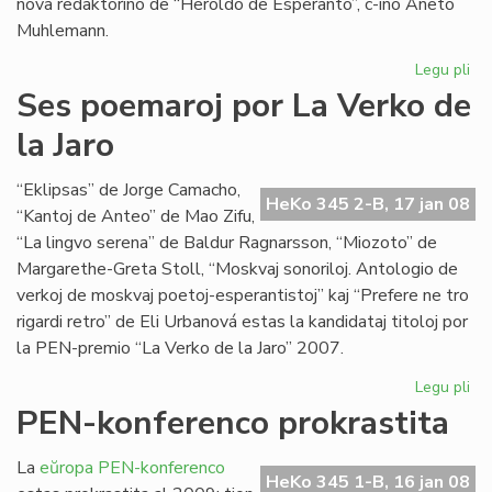
nova redaktorino de “Heroldo de Esperanto”, c-ino Aneto
Muhlemann.
Legu pli
pri
La
Ses poemaroj por La Verko de
int
la Jaro
al
Cl
Pir
“Eklipsas” de Jorge Camacho,
HeKo 345 2-B, 17 jan 08
“Kantoj de Anteo” de Mao Zifu,
“La lingvo serena” de Baldur Ragnarsson, “Miozoto” de
Margarethe-Greta Stoll, “Moskvaj sonoriloj. Antologio de
verkoj de moskvaj poetoj-esperantistoj” kaj “Prefere ne tro
rigardi retro” de Eli Urbanová estas la kandidataj titoloj por
la PEN-premio “La Verko de la Jaro” 2007.
Legu pli
pri
Se
PEN-konferenco prokrastita
po
po
La
eŭropa PEN-konferenco
La
HeKo 345 1-B, 16 jan 08