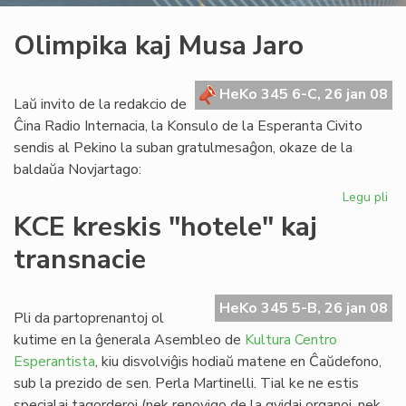
Olimpika kaj Musa Jaro
HeKo 345 6-C, 26 jan 08
Laŭ invito de la redakcio de
Ĉina Radio Internacia, la Konsulo de la Esperanta Civito
sendis al Pekino la suban gratulmesaĝon, okaze de la
baldaŭa Novjartago:
Legu pli
pri
Ol
KCE kreskis "hotele" kaj
kaj
transnacie
Mu
Jar
HeKo 345 5-B, 26 jan 08
Pli da partoprenantoj ol
kutime en la ĝenerala Asembleo de
Kultura Centro
Esperantista
, kiu disvolviĝis hodiaŭ matene en Ĉaŭdefono,
sub la prezido de sen. Perla Martinelli. Tial ke ne estis
specialaj tagorderoj (nek renovigo de la gvidaj organoj, nek