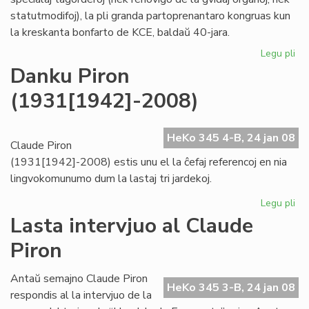
statutmodifoj), la pli granda partoprenantaro kongruas kun
la kreskanta bonfarto de KCE, baldaŭ 40-jara.
Legu pli
pri
KC
Danku Piron
kre
(1931[1942]-2008)
"ho
kaj
tr
HeKo 345 4-B, 24 jan 08
Claude Piron
(1931[1942]-2008) estis unu el la ĉefaj referencoj en nia
lingvokomunumo dum la lastaj tri jardekoj.
Legu pli
pri
Da
Lasta intervjuo al Claude
Pir
Piron
(1
Antaŭ semajno Claude Piron
HeKo 345 3-B, 24 jan 08
respondis al la intervjuo de la