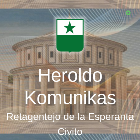
Skip
to
main
content
Heroldo
Komunikas
Retagentejo de la Esperanta
Civito