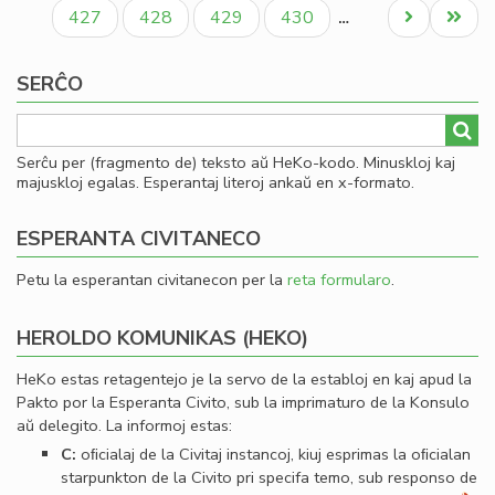
paĝo
paĝo
paĝo
Paĝo
Paĝo
Paĝo
Paĝo
Next
Last
427
428
429
430
…
page
page
SERĈO
Serĉu per (fragmento de) teksto aŭ HeKo-kodo. Minuskloj kaj
majuskloj egalas. Esperantaj literoj ankaŭ en x-formato.
ESPERANTA CIVITANECO
Petu la esperantan civitanecon per la
reta formularo
.
HEROLDO KOMUNIKAS (HEKO)
HeKo estas retagentejo je la servo de la establoj en kaj apud la
Pakto por la Esperanta Civito, sub la imprimaturo de la Konsulo
aŭ delegito. La informoj estas:
C:
oﬁcialaj de la Civitaj instancoj, kiuj esprimas la oﬁcialan
starpunkton de la Civito pri specifa temo, sub responso de