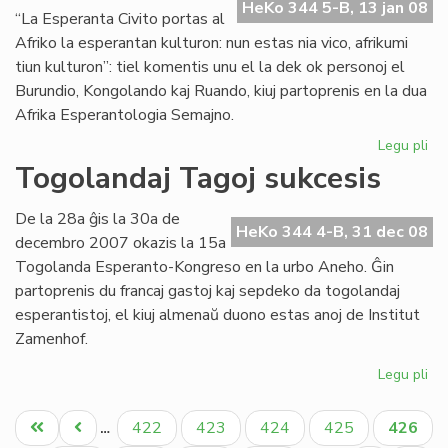
en
HeKo 344 5-B, 13 jan 08
“La Esperanta Civito portas al
Bu
Afriko la esperantan kulturon: nun estas nia vico, afrikumi
tiun kulturon”: tiel komentis unu el la dek ok personoj el
Burundio, Kongolando kaj Ruando, kiuj partoprenis en la dua
Afrika Esperantologia Semajno.
Legu pli
pri
Tr
Togolandaj Tagoj sukcesis
su
la
De la 28a ĝis la 30a de
du
HeKo 344 4-B, 31 dec 08
decembro 2007 okazis la 15a
Af
Togolanda Esperanto-Kongreso en la urbo Aneho. Ĝin
partoprenis du francaj gastoj kaj sepdeko da togolandaj
esperantistoj, el kiuj almenaŭ duono estas anoj de Institut
Zamenhof.
Legu pli
pri
To
Pagination
Ta
Unua
Antaŭa
Paĝo
Paĝo
Paĝo
Paĝo
Aktual
422
423
424
425
426
…
su