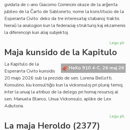
po
gvidata de c-ano Giacomo Comincini okaze de la arĝenta
pr
jubileo de la Ĉarto de Sabloneto, nome la konstitucio de la
Esperanta Civito: deko da tre interesataj stabanoj traktis
hieraŭ la analogion kun la federaciaj strukturoj kaj ekzamenis
la diferencojn kun aliaj subjektoj.
Legu pli
pri
Ku
Maja kunsido de la Kapitulo
pri
kon
La Kapitulo de la
jur
HeKo 910 4-C, 26 maj 26
Esperanta Civito kunsidis
du
20 majo 2026 sub la prezido de sen. Lorena Bellotti,
lec
Konsulino, kiu konsultiĝis kun la vickonsuloj pri pluraj temoj,
inter la unuaj la atribuo de la delego pri homaj resursoj al
sen. Manuela Blanco, Unua Vickonsulo, aplike de Lex
Adiutoria.
Legu pli
pri
Ma
La maja Heroldo (2377)
ku