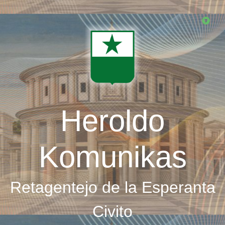
Skip
to
main
content
Heroldo
Komunikas
Retagentejo de la Esperanta
Civito