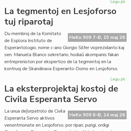
Legu pli
pri
Pro
La tegmentoj en Lesjoforso
Ki
tuj riparotaj
ho
pr
de
Du membroj de la Komitato
HeKo 909 7-B, 15 maj 26
EIE
de Esplora Instituto de
Esperantologio, nome c-ano Giorgio Silfer vicprezidanto kaj
sen. Manuela Blanco sekretario, hodiaŭ akompanis fakan
entrepreniston por ekspertizo de la tegmentoj en la
kontruoj de Skandinava Esperanto-Domo en Lesjoforso.
Legu pli
pri
La
La eksterprojektaj kostoj de
te
Civila Esperanta Servo
en
Les
tuj
La unua deĵorpatrolo de Civila
HeKo 909 6-B, 14 maj 26
rip
Esperanta Servo aktivos
venontmonate en Lesjoforso, por ripari, purigi, ordigi