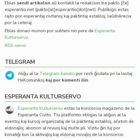
Eblas
sendi
artikolon
aŭ kontakti la redakcion tra
pakto
[ĉe]
esperantio
.
net
(pakto[at]esperantio[dot]net)
. Publikigo estas
rajto por esperantaj civitanoj kaj paktintaj establoj, laŭdiskrecia
por la ceteraj.
Eblas donaci monon por subteni nin pere de
Esperanta
Kulturservo
.
RSS-servo
TELEGRAM
Aliĝu al la
Telegram-kanalo
por resti ĝisdata pri la lastaj
HeKomunikoj
kaj por komenti ilin
.
ESPERANTA KULTURSERVO
Esperanta Kulturservo
estas la konsorcia magazeno de la
Esperanta Civito. Tiu platformo ebligas la aliĝon al la
eventoj kaj kursoj organizataj de la paktintaj establoj, aĉeton de
eldonaĵoj, abonon al revuoj kaj multe pli. Vizitu ĝin tuj por
konatiĝi kun la aktivaĵoj kaj eldonaj novaĵoj de la konsorcio.