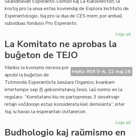
Skandinavan Esperanto-Domon kaj La Kukolneston; la
kostoj pro la unua estas kovrendaj de Esplora Instituto de
Esperantologio, tiuj pro la dua de CES mem; por ambaŭ
subsiduas fonduso Pro Esperanto.
Legu pli
pri
La
La Komitato ne aprobas la
eks
buĝeton de TEJO
kos
de
Civ
Mankis la kvorumo necesa por
HeKo 909 5-A, 12 maj 26
Es
aprobi la buĝeton de
Se
Tutmonda Esperantista Junulara Organizo, kvankam
intertempe sep (!) gekomitatanoj ĉesis, laŭ normo en la
regularo: “Komitatano kiu ne partoprenas 3 sinsekvajn
retajn voĉdonojn estas konsiderata kiel demisiinta”; inter
tiuj, iu havas la esperantan civitanecon.
Legu pli
pri
La
Budhologio kaj raŭmismo en
Ko