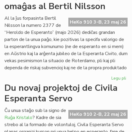
omaĝas al Bertil Nilsson
de
la
Kap
Al la ĵus forpasinta Bertil
HeKo 910 3-B, 23 maj 26
Nilsson la numero 2377 de
“Heroldo de Esperanto” (majo 2026) dediĉas grandan
parton de la unua paĝo, kie pozitivas la specifa valorigo de
la esperantlingva komunumo (ne de esperanto en si mem)
en Aŭstrio kaj la arĝenta jubileo de la Esperanta Civito, dum
vekas pesimismon la situacio de Roterdamo, pli kaj pli
dependa de riskaj subvencioj kaj ne de la propra produktado
Legu pli
pri
La
Du novaj projektoj de Civila
ma
Esperanta Servo
He
(2
om
Ĉu unua staĝo sub la signo de
HeKo 910 2-B, 22 maj 26
al
Ruĝa Kristalo
? Kadre de sia
Ber
strebo al la formado de volontuloj, Civila Esperanta Servo
Ni
planas organizi kurson pri unua helpo en esperanto, fare de