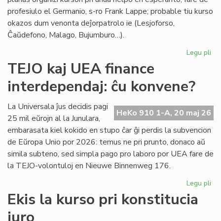
profesiulo el Germanio, s-ro Frank Lappe; probable tiu kurso
okazos dum venonta deĵorpatrolo ie (Lesjoforso,
Ĉaŭdefono, Malago, Bujumburo…).
Legu pli
pri
Du
TEJO kaj UEA finance
no
interdependaj: ĉu konvene?
pro
de
Civ
La Universala ĵus decidis pagi
HeKo 910 1-A, 20 maj 26
Es
25 mil eŭrojn al la Junulara,
Se
embarasata kiel kokido en stupo ĉar ĝi perdis la subvencion
de Eŭropa Unio por 2026: temus ne pri prunto, donaco aŭ
simila subteno, sed simpla pago pro laboro por UEA fare de
la TEJO-volontuloj en Nieuwe Binnenweg 176.
Legu pli
pri
TE
Ekis la kurso pri konstitucia
kaj
juro
UE