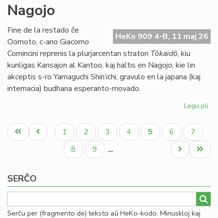
Nagojo
ne
ap
la
Fine de la restado ĉe
HeKo 909 4-B, 11 maj 26
bu
Oomoto, c-ano Giacomo
de
Comincini reprenis la plurjarcentan straton
Tōkaidō
, kiu
TE
kunligas Kansajon al Kantoo, kaj haltis en Nagojo, kie lin
akceptis s-ro Yamaguchi Shin’ichi, gravulo en la japana (kaj
internacia) budhana esperanto-movado.
Legu pli
pri
Bu
Pagination
kaj
Unua
Antaŭa
Paĝo
Paĝo
Paĝo
Paĝo
Aktuala
Paĝo
Paĝo
1
2
3
4
5
6
7
ra
paĝo
paĝo
paĝo
en
Paĝo
Paĝo
Next
Last
8
9
…
Na
page
page
SERĈO
Serĉu per (fragmento de) teksto aŭ HeKo-kodo. Minuskloj kaj