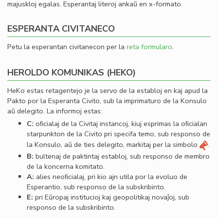
majuskloj egalas. Esperantaj literoj ankaŭ en x-formato.
ESPERANTA CIVITANECO
Petu la esperantan civitanecon per la
reta formularo
.
HEROLDO KOMUNIKAS (HEKO)
HeKo estas retagentejo je la servo de la establoj en kaj apud la
Pakto por la Esperanta Civito, sub la imprimaturo de la Konsulo
aŭ delegito. La informoj estas:
C:
oﬁcialaj de la Civitaj instancoj, kiuj esprimas la oﬁcialan
starpunkton de la Civito pri specifa temo, sub responso de
la Konsulo, aŭ de ties delegito, markitaj per la simbolo
.
B:
bultenaj de paktintaj establoj, sub responso de membro
de la koncerna komitato.
A:
alies neoﬁcialaj, pri kio ajn utila por la evoluo de
Esperantio, sub responso de la subskribinto.
E:
pri Eŭropaj institucioj kaj geopolitikaj novaĵoj, sub
responso de la subskribinto.