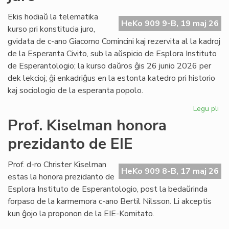
fi
int
Ekis hodiaŭ la telematika
HeKo 909 9-B, 19 maj 26
ĉu
kurso pri konstitucia juro,
ko
gvidata de c-ano Giacomo Comincini kaj rezervita al la kadroj
de la Esperanta Civito, sub la aŭspicio de Esplora Instituto
de Esperantologio; la kurso daŭros ĝis 26 junio 2026 per
dek lekcioj; ĝi enkadriĝus en la estonta katedro pri historio
kaj sociologio de la esperanta popolo.
Legu pli
pri
Eki
Prof. Kiselman honora
la
prezidanto de EIE
ku
pri
kon
Prof. d-ro Christer Kiselman
HeKo 909 8-B, 17 maj 26
jur
estas la honora prezidanto de
Esplora Instituto de Esperantologio, post la bedaŭrinda
forpaso de la karmemora c-ano Bertil Nilsson. Li akceptis
kun ĝojo la proponon de la EIE-Komitato.