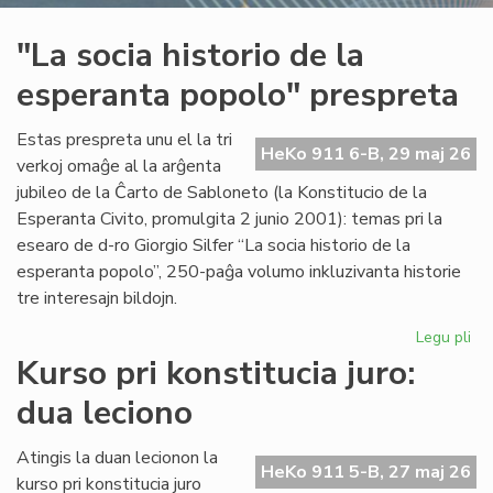
"La socia historio de la
esperanta popolo" prespreta
Estas prespreta unu el la tri
HeKo 911 6-B, 29 maj 26
verkoj omaĝe al la arĝenta
jubileo de la Ĉarto de Sabloneto (la Konstitucio de la
Esperanta Civito, promulgita 2 junio 2001): temas pri la
esearo de d-ro Giorgio Silfer “La socia historio de la
esperanta popolo”, 250-paĝa volumo inkluzivanta historie
tre interesajn bildojn.
Legu pli
pri
"L
Kurso pri konstitucia juro:
soc
dua leciono
his
de
la
Atingis la duan lecionon la
HeKo 911 5-B, 27 maj 26
es
kurso pri konstitucia juro