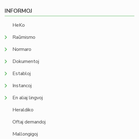
INFORMOJ
HeKo
Raŭmismo
Normaro
Dokumentoj
Establoj
Instancoj
En aliaj lingvoj
Heraldiko
Oftaj demandoj
Mallongigoj