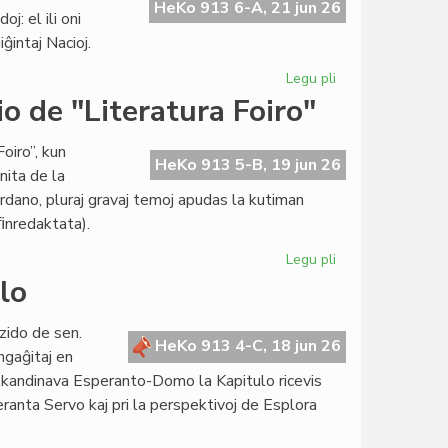
de
HeKo 913 6-A, 21 jun 26
: el ili oni
la
ĝintaj Nacioj.
esperanta
popolo"
Legu pli
pri
presata
Asocio
o de "Literatura Foiro"
je
la
oiro”, kun
servo
HeKo 913 5-B, 19 jun 26
nita de la
de
ordano, pluraj gravaj temoj apudas la kutiman
UN
 ﬁnredaktata).
kaj
Unesko
Legu pli
pri
Perioda
lo
kunsido
de
zido de sen.
la
HeKo 913 4-C, 18 jun 26
ngaĝitaj en
redakcio
i Skandinava Esperanto-Domo la Kapitulo ricevis
de
eranta Servo kaj pri la perspektivoj de Esplora
"Literatura
Foiro"