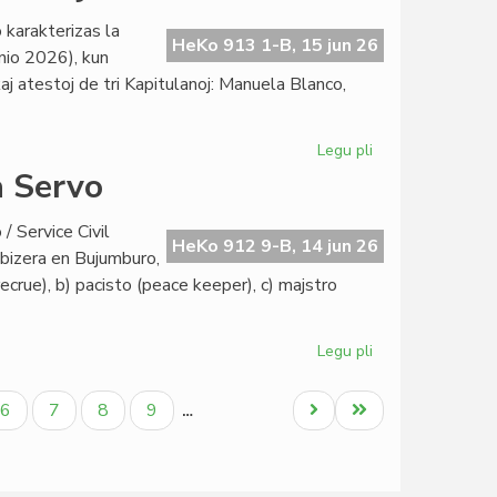
dato
 karakterizas la
por
HeKo 913 1-B, 15 jun 26
nio 2026), kun
la
 kaj atestoj de tri Kapitulanoj: Manuela Blanco,
inaŭguro
en
Lesjoforso
Legu pli
pri
Sabloneto
a Servo
Ĉaŭdefono
Lesjoforso:
/ Service Civil
junia
HeKo 912 9-B, 14 jun 26
dabizera en Bujumburo,
Heroldo
crue), b) pacisto (peace keeper), c) majstro
2378
Legu pli
pri
La
rangoj
Paĝo
Paĝo
Paĝo
Paĝo
Next
Last
6
7
8
9
…
en
page
page
Civila
Esperanta
Servo