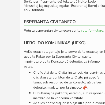
Serĉu per (fragmento de) teksto aŭ HeKo-kodo.
Minuskloj kaj majuskloj egalas. Esperantaj literoj ank
en x-formato.
ESPERANTA CIVITANECO
Petu la esperantan civitanecon per la
reta formularo
.
HEROLDO KOMUNIKAS (HEKO)
HeKo estas retagentejo je la servo de la establoj en 
apud la Pakto por la Esperanta Civito, sub la
imprimaturo de la Konsulo aŭ delegito. La informoj
estas:
C:
oﬁcialaj de la Civitaj instancoj, kiuj esprimas 
oﬁcialan starpunkton de la Civito pri specifa
temo, sub responso de la Konsulo, aŭ de ties
delegito, markitaj per la simbolo
.
B:
bultenaj de paktintaj establoj, sub responso
membro de la koncerna komitato.
A:
alies neoﬁcialaj, pri kio ajn utila por la evolu