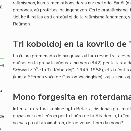
raŭmismon, kiun tamen ni konsideras nur metodo, ĉar ĝi (mal
aŭ
proponas, aŭ profetas, palingenezon. Certe praraŭmismaj tra
tiel ke ili rajtas esti antaŭuloj de la raŭmisma fenomeno; s
Raŭmon.
Tri koboldoj en la kovrilo de
La ĉi-jara promenado de nia grava kultura revuo tra la es
daŭras en la presata aŭgusta numero (342) per la lasta
kaj
Schwartz “Ĉe la Tri Koboldoj” (1949-1956), el kiu fontis 
(kun la ĉiĉerona voĉo de Gaston Waringhien): kaj al unu kaj a
la
Mono forgesita en roterdamaj
Inter la literaturaj konkursoj, la Belartaj disdonas plej mu
gajnas nur cent eŭrojn per la Laŭro de la Akademio, la “infa
 de
ricevas pli ol la kvinoblon; de kie venas tiom da mono?
o