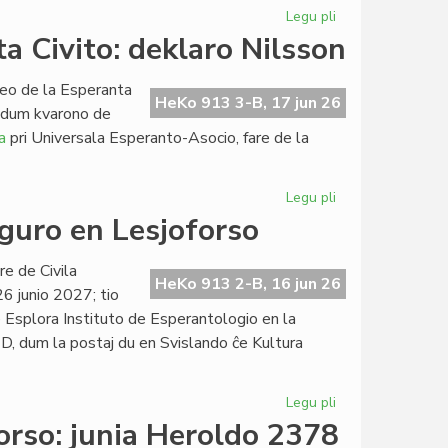
Legu pli
pri
La
a Civito: deklaro Nilsson
junia
kunsido
leo de la Esperanta
de
HeKo 913 3-B, 17 jun 26
n dum kvarono de
la
a
pri Universala Esperanto-Asocio, fare de la
Kapitulo
Legu pli
pri
Retrospektive
ŭguro en Lesjoforso
pri
la
e de Civila
Esperanta
HeKo 913 2-B, 16 jun 26
26 junio 2027; tio
Civito:
 Esplora Instituto de Esperantologio en la
deklaro
D, dum la postaj du en Svislando ĉe Kultura
Nilsson
Legu pli
pri
Proponita
rso: junia Heroldo 2378
la