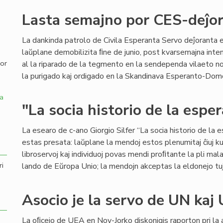
Lasta semajno por CES-deĵor
,
La dankinda patrolo de Civila Esperanta Servo deĵoranta 
laŭplane demobilizita ﬁne de junio, post kvarsemajna inte
por
al la riparado de la tegmento en la sendependa vilaeto n
la purigado kaj ordigado en la Skandinava Esperanto-Domo ĝ
a
"La socia historio de la espe
La esearo de c-ano Giorgio Silfer “La socia historio de la
estas presata: laŭplane la mendoj estos plenumitaj ĉiuj ku
libroservoj kaj individuoj povas mendi proﬁtante la pli mal
ri
lando de Eŭropa Unio; la mendojn akceptas la eldonejo tu
Asocio je la servo de UN kaj
La oﬁcejo de UEA en Nov-Jorko diskonigis raporton pri la 