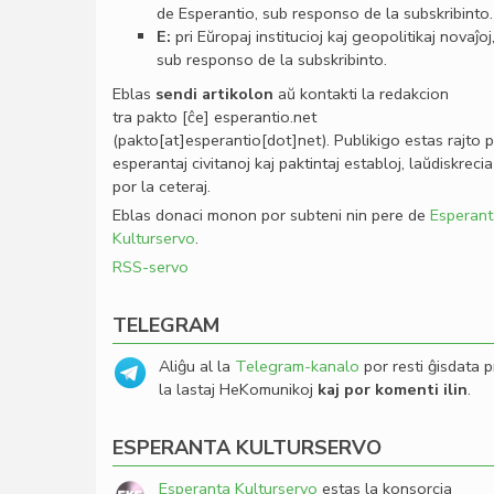
de Esperantio, sub responso de la subskribinto.
E:
pri Eŭropaj institucioj kaj geopolitikaj novaĵoj
sub responso de la subskribinto.
Eblas
sendi
artikolon
aŭ kontakti la redakcion
tra
pakto
[ĉe]
esperantio
.
net
(pakto[at]esperantio[dot]net)
. Publikigo estas rajto 
esperantaj civitanoj kaj paktintaj establoj, laŭdiskrecia
por la ceteraj.
Eblas donaci monon por subteni nin pere de
Esperant
Kulturservo
.
RSS-servo
TELEGRAM
Aliĝu al la
Telegram-kanalo
por resti ĝisdata p
la lastaj HeKomunikoj
kaj por komenti ilin
.
ESPERANTA KULTURSERVO
Esperanta Kulturservo
estas la konsorcia