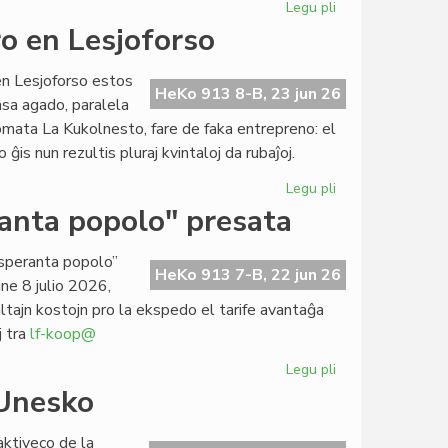
Legu pli
pri
Foiro"
Mono
o en Lesjoforso
342
forgesita
en
en Lesjoforso estos
roterdamaj
HeKo 913 8-B, 23 jun 26
nsa agado, paralela
tirkestoj?
omata La Kukolnesto, fare de faka entrepreno: el
is nun rezultis pluraj kvintaloj da rubaĵoj.
Legu pli
pri
Lasta
ranta popolo" presata
semajno
por
 esperanta popolo”
CES-
HeKo 913 7-B, 22 jun 26
ne 8 julio 2026,
deĵoro
altajn kostojn pro la ekspedo el tarife avantaĝa
en
j tra
lf-koop@
Lesjoforso
Legu pli
pri
"La
 Unesko
socia
historio
aktiveco de la