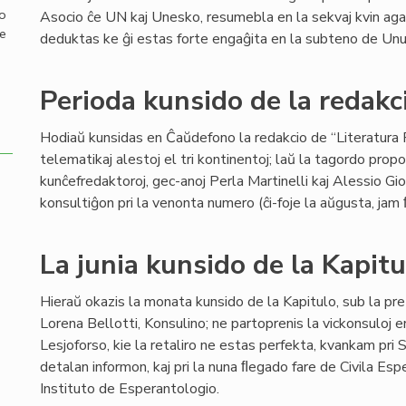
mo
Asocio ĉe UN kaj Unesko, resumebla en la sekvaj kvin agadoj
de
deduktas ke ĝi estas forte engaĝita en la subteno de Unui
Perioda kunsido de la redakci
Hodiaŭ kunsidas en Ĉaŭdefono la redakcio de “Literatura F
telematikaj alestoj el tri kontinentoj; laŭ la tagordo propo
kunĉefredaktoroj, gec-anoj Perla Martinelli kaj Alessio Gi
konsultiĝon pri la venonta numero (ĉi-foje la aŭgusta, jam
La junia kunsido de la Kapitu
Hieraŭ okazis la monata kunsido de la Kapitulo, sub la pre
Lorena Bellotti, Konsulino; ne partoprenis la vickonsuloj e
Lesjoforso, kie la retaliro ne estas perfekta, kvankam pr
detalan informon, kaj pri la nuna ﬂegado fare de Civila Esp
Instituto de Esperantologio.