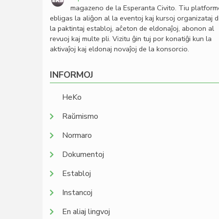
magazeno de la Esperanta Civito. Tiu platfor
ebligas la aliĝon al la eventoj kaj kursoj organizataj 
la paktintaj establoj, aĉeton de eldonaĵoj, abonon al
revuoj kaj multe pli. Vizitu ĝin tuj por konatiĝi kun la
aktivaĵoj kaj eldonaj novaĵoj de la konsorcio.
INFORMOJ
HeKo
Raŭmismo
Normaro
Dokumentoj
Establoj
Instancoj
En aliaj lingvoj