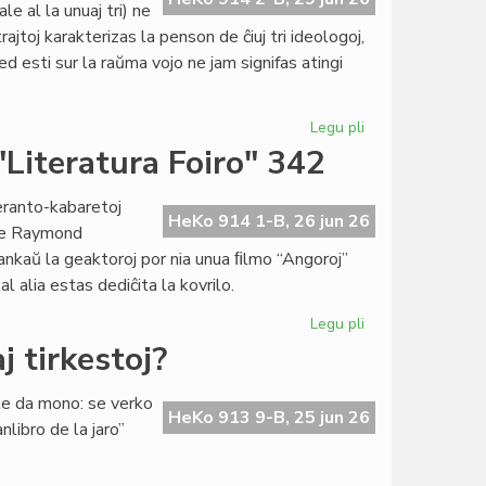
e al la unuaj tri) ne
jtoj karakterizas la penson de ĉiuj tri ideologoj,
ed esti sur la raŭma vojo ne jam signifas atingi
Legu pli
pri
Specimeno
 "Literatura Foiro" 342
el
la
peranto-kabaretoj
ĵus
HeKo 914 1-B, 26 jun 26
 de Raymond
presita
ankaŭ la geaktoroj por nia unua ﬁlmo “Angoroj”
esearo
l alia estas dediĉita la kovrilo.
de
G.
Legu pli
pri
Silfer
Tri
 tirkestoj?
koboldoj
en
lte da mono: se verko
la
HeKo 913 9-B, 25 jun 26
nlibro de la jaro”
kovrilo
de
"Literatura