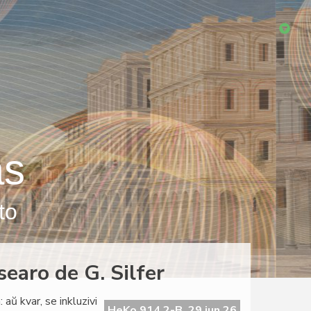
as
to
searo de G. Silfer
 aŭ kvar, se inkluzivi
HeKo 914 2-B, 29 jun 26