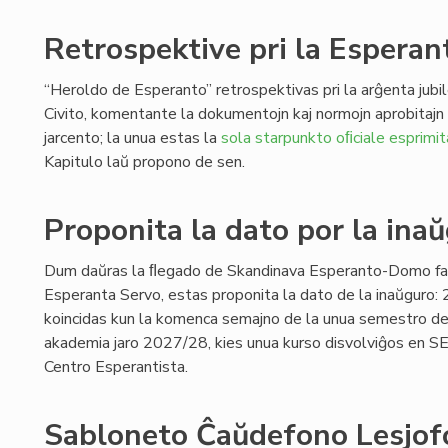
Retrospektive pri la Esperant
“Heroldo de Esperanto” retrospektivas pri la arĝenta jubi
Civito, komentante la dokumentojn kaj normojn aprobitaj
jarcento; la unua estas la
sola starpunkto oﬁciale esprimit
Kapitulo laŭ propono de sen.
Proponita la dato por la ina
Dum daŭras la ﬂegado de Skandinava Esperanto-Domo far
Esperanta Servo, estas proponita la dato de la inaŭguro: 
koincidas kun la komenca semajno de la unua semestro de
akademia jaro 2027/28, kies unua kurso disvolviĝos en SE
Centro Esperantista.
Sabloneto Ĉaŭdefono Lesjofo