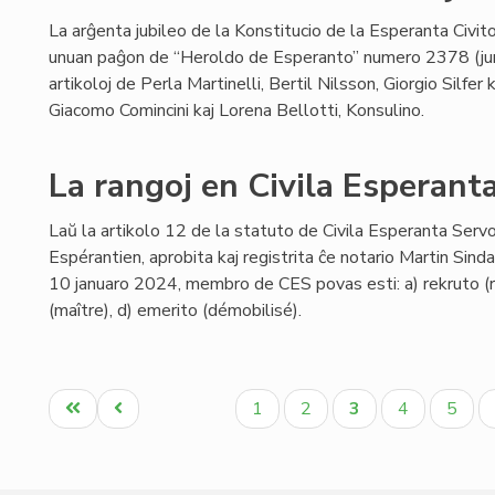
La arĝenta jubileo de la Konstitucio de la Esperanta Civito
unuan paĝon de “Heroldo de Esperanto” numero 2378 (ju
artikoloj de Perla Martinelli, Bertil Nilsson, Giorgio Silfer
Giacomo Comincini kaj Lorena Bellotti, Konsulino.
La rangoj en Civila Esperant
Laŭ la artikolo 12 de la statuto de Civila Esperanta Servo 
Espérantien, aprobita kaj registrita ĉe notario Martin Sin
10 januaro 2024, membro de CES povas esti: a) rekruto (re
(maître), d) emerito (démobilisé).
Pagination
Unua
Antaŭa
Paĝo
Paĝo
Aktuala
Paĝo
Paĝo
1
2
3
4
5
paĝo
paĝo
paĝo