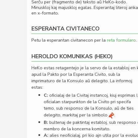
Serĉu per (fragmento de) teksto aŭ HeKo-kodo.
Minuskloj kaj majuskloj egalas. Esperantaj literoj ank
en x-formato.
ESPERANTA CIVITANECO
Petu la esperantan civitanecon per la
reta formularo
.
HEROLDO KOMUNIKAS (HEKO)
HeKo estas retagentejo je la servo de la establoj en 
apud la Pakto por la Esperanta Civito, sub la
imprimaturo de la Konsulo aŭ delegito. La informoj
estas:
C:
oﬁcialaj de la Civitaj instancoj, kiuj esprimas 
oﬁcialan starpunkton de la Civito pri specifa
temo, sub responso de la Konsulo, aŭ de ties
delegito, markitaj per la simbolo
.
B:
bultenaj de paktintaj establoj, sub responso
membro de la koncerna komitato.
A:
alies neoﬁcialaj, pri kio ajn utila por la evolu