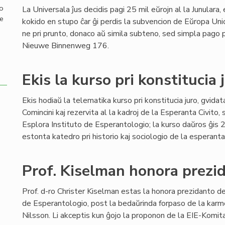
mo
La Universala ĵus decidis pagi 25 mil eŭrojn al la Junulara
de
kokido en stupo ĉar ĝi perdis la subvencion de Eŭropa Un
ne pri prunto, donaco aŭ simila subteno, sed simpla pago
Nieuwe Binnenweg 176.
Ekis la kurso pri konstitucia 
Ekis hodiaŭ la telematika kurso pri konstitucia juro, gvid
Comincini kaj rezervita al la kadroj de la Esperanta Civito, 
Esplora Instituto de Esperantologio; la kurso daŭros ĝis 2
estonta katedro pri historio kaj sociologio de la esperant
Prof. Kiselman honora prezi
Prof. d-ro Christer Kiselman estas la honora prezidanto de
de Esperantologio, post la bedaŭrinda forpaso de la karm
Nilsson. Li akceptis kun ĝojo la proponon de la EIE-Komit