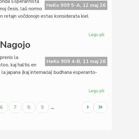
onda Esperantista
de
HeKo 909 5-A, 12 maj 26
noj ĉesis, laŭ normo
Civila
jn retajn voĉdonojn estas konsiderata kiel
Esperanta
Servo
Legu pli
pri
La
 Nagojo
Komitato
ne
prenis la
aprobas
HeKo 909 4-B, 11 maj 26
too, kaj haltis en
la
n la japana (kaj internacia) budhana esperanto-
buĝeton
de
TEJO
Legu pli
pri
Budhologio
kaj
la
Paĝo
Paĝo
Paĝo
Paĝo
Next
Last
6
7
8
9
…
raŭmismo
page
page
en
Nagojo