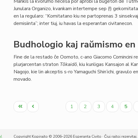
Mankis la kvorumo necesa por aprobi la buĝeton de Tutm
Junulara Organizo, kvankam intertempe sep (!) gekomitata
en la regularo: “Komitatano kiu ne partoprenas 3 sinsekva
demisiinta”; inter tiuj, iu havas la esperantan civitanecon.
Budhologio kaj raŭmismo en
Fine de la restado ĉe Oomoto, c-ano Giacomo Comincini re
plurjarcentan straton
Tōkaidō
, kiu kunligas Kansajon al Kan
Nagojo, kie lin akceptis s-ro Yamaguchi Shin’ichi, gravulo e
movado.
Pagination
Unua
Antaŭa
Paĝo
Paĝo
Paĝo
Paĝo
Aktua
1
2
3
4
5
paĝo
paĝo
paĝo
al
Copyright Kopirajto © 2006–2026 Esperanta Civito · Ĉiuj rajtoj rezervitaj.