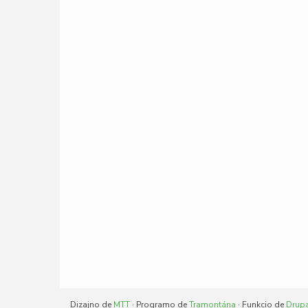
Dizajno de
MTT
· Programo de
Tramontána
· Funkcio de
Drup