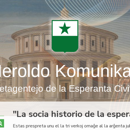
eroldo Komunik
etagentejo de la Esperanta Civi
"La socia historio de la esp
Estas prespreta unu el la tri verkoj omaĝe al la arĝenta j