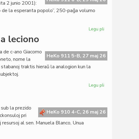
ta 2 junio 2001):
orio de la esperanta popolo”, 250-paĝa volumo
Legu pli
pri
"La
ua leciono
socia
historio
ata de c-ano Giacomo
de
HeKo 911 5-B, 27 maj 26
oneto, nome la
la
 stabanoj traktis hieraŭ la analogion kun la
esperanta
subjektoj.
popolo"
prespreta
Legu pli
pri
Kurso
pri
konstitucia
 sub la prezido
juro:
HeKo 910 4-C, 26 maj 26
ckonsuloj pri
dua
maj resursoj al sen. Manuela Blanco, Unua
leciono