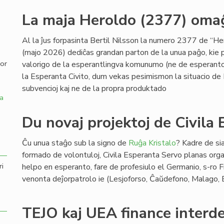
La maja Heroldo (2377) omaĝ
,
Al la ĵus forpasinta Bertil Nilsson la numero 2377 de “H
(majo 2026) dediĉas grandan parton de la unua paĝo, kie p
por
valorigo de la esperantlingva komunumo (ne de esperanto 
la Esperanta Civito, dum vekas pesimismon la situacio de 
subvencioj kaj ne de la propra produktado
a
Du novaj projektoj de Civila
Ĉu unua staĝo sub la signo de
Ruĝa Kristalo
? Kadre de sia
formado de volontuloj, Civila Esperanta Servo planas organ
ri
helpo en esperanto, fare de profesiulo el Germanio, s-ro
venonta deĵorpatrolo ie (Lesjoforso, Ĉaŭdefono, Malago,
TEJO kaj UEA finance interd