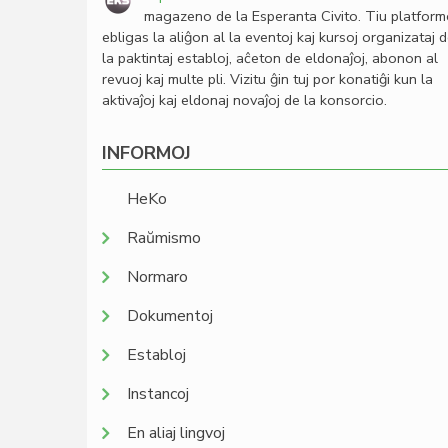
magazeno de la Esperanta Civito. Tiu platfor
ebligas la aliĝon al la eventoj kaj kursoj organizataj 
la paktintaj establoj, aĉeton de eldonaĵoj, abonon al
revuoj kaj multe pli. Vizitu ĝin tuj por konatiĝi kun la
aktivaĵoj kaj eldonaj novaĵoj de la konsorcio.
INFORMOJ
HeKo
Raŭmismo
Normaro
Dokumentoj
Establoj
Instancoj
En aliaj lingvoj