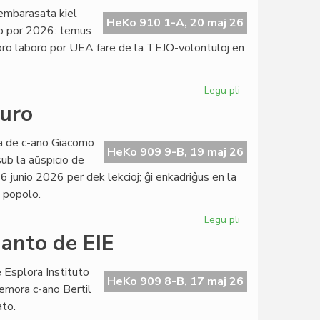
projektoj
, embarasata kiel
de
HeKo 910 1-A, 20 maj 26
io por 2026: temus
Civila
 pro laboro por UEA fare de la TEJO-volontuloj en
Esperanta
Servo
Legu pli
pri
TEJO
juro
kaj
UEA
ata de c-ano Giacomo
finance
HeKo 909 9-B, 19 maj 26
sub la aŭspicio de
interdependaj:
6 junio 2026 per dek lekcioj; ĝi enkadriĝus en la
ĉu
a popolo.
konvene?
Legu pli
pri
Ekis
danto de EIE
la
kurso
 Esplora Instituto
pri
HeKo 909 8-B, 17 maj 26
emora c-ano Bertil
konstitucia
ato.
juro