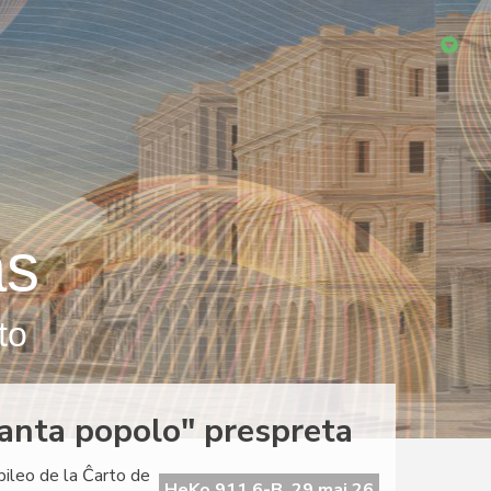
as
to
eranta popolo" prespreta
ubileo de la Ĉarto de
HeKo 911 6-B, 29 maj 26