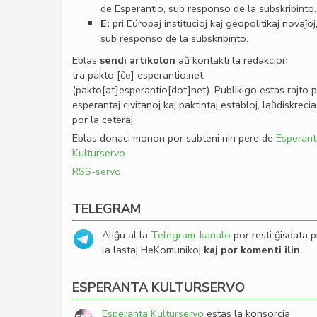
de Esperantio, sub responso de la subskribinto.
E:
pri Eŭropaj institucioj kaj geopolitikaj novaĵoj
sub responso de la subskribinto.
Eblas
sendi
artikolon
aŭ kontakti la redakcion
tra
pakto
[ĉe]
esperantio
.
net
(pakto[at]esperantio[dot]net)
. Publikigo estas rajto 
esperantaj civitanoj kaj paktintaj establoj, laŭdiskrecia
por la ceteraj.
Eblas donaci monon por subteni nin pere de
Esperant
Kulturservo
.
RSS-servo
TELEGRAM
Aliĝu al la
Telegram-kanalo
por resti ĝisdata p
la lastaj HeKomunikoj
kaj por komenti ilin
.
ESPERANTA KULTURSERVO
Esperanta Kulturservo
estas la konsorcia