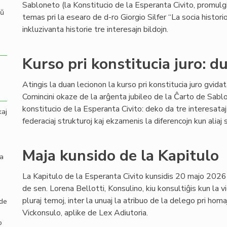
Sabloneto (la Konstitucio de la Esperanta Civito, promulgi
aŭ
temas pri la esearo de d-ro Giorgio Silfer “La socia hist
inkluzivanta historie tre interesajn bildojn.
Kurso pri konstitucia juro: d
Atingis la duan lecionon la kurso pri konstitucia juro gvid
Comincini okaze de la arĝenta jubileo de la Ĉarto de Sabl
konstitucio de la Esperanta Civito: deko da tre interesataj
kaj
federaciaj strukturoj kaj ekzamenis la diferencojn kun aliaj 
Maja kunsido de la Kapitulo
la
La Kapitulo de la Esperanta Civito kunsidis 20 majo 2026
de sen. Lorena Bellotti, Konsulino, kiu konsultiĝis kun la vi
pluraj temoj, inter la unuaj la atribuo de la delego pri ho
 de
Vickonsulo, aplike de Lex Adiutoria.
o