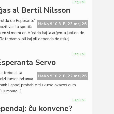
Legu pli
pri
Maja
as al Bertil Nilsson
kunsido
de
eroldo de Esperanto”
la
HeKo 910 3-B, 23 maj 26
ozitivas la specifa
Kapitulo
en si mem) en Aŭstrio kaj la arĝenta jubileo de
Roterdamo, pli kaj pli dependa de riskaj
Legu pli
pri
La
 Esperanta Servo
maja
Heroldo
 strebo al la
(2377)
HeKo 910 2-B, 22 maj 26
izi kurson pri unua
omaĝas
 Frank Lappe; probable tiu kurso okazos dum
al
 Bujumburo…).
Bertil
Nilsson
Legu pli
pri
Du
ependaj: ĉu konvene?
novaj