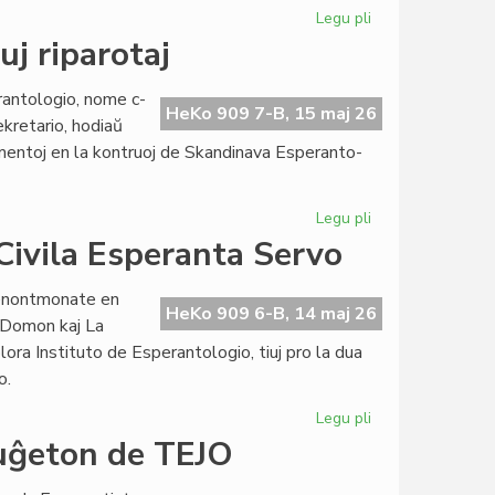
Legu pli
pri
Prof.
uj riparotaj
Kiselman
honora
antologio, nome c-
prezidanto
HeKo 909 7-B, 15 maj 26
ekretario, hodiaŭ
de
mentoj en la kontruoj de Skandinava Esperanto-
EIE
Legu pli
pri
La
 Civila Esperanta Servo
tegmentoj
en
venontmonate en
Lesjoforso
HeKo 909 6-B, 14 maj 26
o-Domon kaj La
tuj
ora Instituto de Esperantologio, tiuj pro la dua
riparotaj
o.
Legu pli
pri
La
buĝeton de TEJO
eksterprojektaj
kostoj