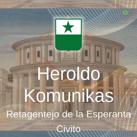
Skip
to
main
content
Heroldo
Komunikas
Retagentejo de la Esperanta
Civito