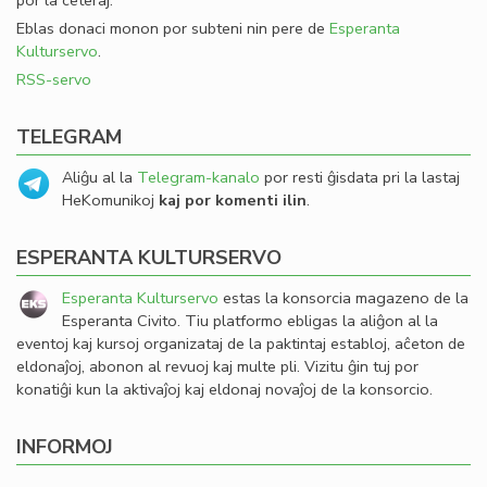
por la ceteraj.
Eblas donaci monon por subteni nin pere de
Esperanta
Kulturservo
.
RSS-servo
TELEGRAM
Aliĝu al la
Telegram-kanalo
por resti ĝisdata pri la lastaj
HeKomunikoj
kaj por komenti ilin
.
ESPERANTA KULTURSERVO
Esperanta Kulturservo
estas la konsorcia magazeno de la
Esperanta Civito. Tiu platformo ebligas la aliĝon al la
eventoj kaj kursoj organizataj de la paktintaj establoj, aĉeton de
eldonaĵoj, abonon al revuoj kaj multe pli. Vizitu ĝin tuj por
konatiĝi kun la aktivaĵoj kaj eldonaj novaĵoj de la konsorcio.
INFORMOJ