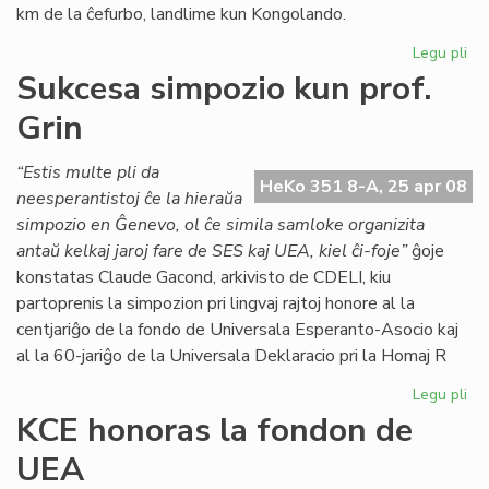
km de la ĉefurbo, landlime kun Kongolando.
Legu pli
pri
Ar
Sukcesa simpozio kun prof.
kon
Grin
en
Bu
“Estis multe pli da
HeKo 351 8-A, 25 apr 08
neesperantistoj ĉe la hieraŭa
simpozio en Ĝenevo, ol ĉe simila samloke organizita
antaŭ kelkaj jaroj fare de SES kaj UEA, kiel ĉi-foje”
ĝoje
konstatas Claude Gacond, arkivisto de CDELI, kiu
partoprenis la simpozion pri lingvaj rajtoj honore al la
centjariĝo de la fondo de Universala Esperanto-Asocio kaj
al la 60-jariĝo de la Universala Deklaracio pri la Homaj R
Legu pli
pri
Su
KCE honoras la fondon de
si
UEA
ku
pro