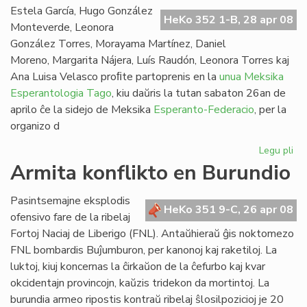
Fe
Estela García, Hugo González
HeKo 352 1-B, 28 apr 08
Monteverde, Leonora
González Torres, Morayama Martínez, Daniel
Moreno, Margarita Nájera, Luís Raudón, Leonora Torres kaj
Ana Luisa Velasco proﬁte partoprenis en la
unua Meksika
Esperantologia Tago
, kiu daŭris la tutan sabaton 26an de
aprilo ĉe la sidejo de Meksika
Esperanto-Federacio
, per la
organizo d
Legu pli
pri
Un
Armita konflikto en Burundio
es
en
Pasintsemajne eksplodis
Me
HeKo 351 9-C, 26 apr 08
ofensivo fare de la ribelaj
Fortoj Naciaj de Liberigo (FNL). Antaŭhieraŭ ĝis noktomezo
FNL bombardis Buĵumburon, per kanonoj kaj raketiloj. La
luktoj, kiuj koncernas la ĉirkaŭon de la ĉefurbo kaj kvar
okcidentajn provincojn, kaŭzis tridekon da mortintoj. La
burundia armeo ripostis kontraŭ ribelaj ŝlosilpozicioj je 20