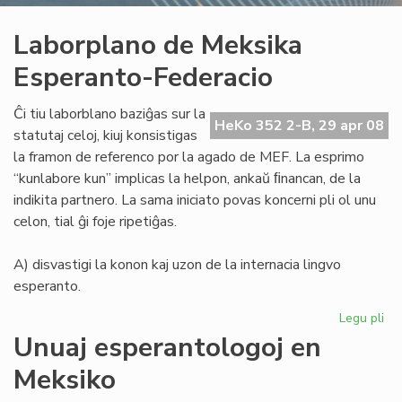
Laborplano de Meksika
Esperanto-Federacio
Ĉi tiu laborblano baziĝas sur la
HeKo 352 2-B, 29 apr 08
statutaj celoj, kiuj konsistigas
la framon de referenco por la agado de MEF. La esprimo
“kunlabore kun” implicas la helpon, ankaŭ ﬁnancan, de la
indikita partnero. La sama iniciato povas koncerni pli ol unu
celon, tial ĝi foje ripetiĝas.
A) disvastigi la konon kaj uzon de la internacia lingvo
esperanto.
Legu pli
pri
La
Unuaj esperantologoj en
de
Meksiko
Me
Es