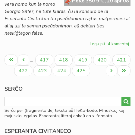
HeKo 350 9-C, 20 apr 08
20
vera homo kun la nomo
Giorgio Silfer, ne tute klaras, ĉu la konsulo de la
Esperanta Civito kun tiu pseŭdonimo rajtus malpermesi al
aliaj uzi la saman pseŭdonimon, aŭ deklari ties
naskiĝtagon falsa.
Legu pli
pri
4 komentoj
Alta
Pagination
deliktorisko
Unua
Antaŭa
Paĝo
Paĝo
Paĝo
Paĝo
Aktual
417
418
419
420
421
…
en
paĝo
paĝo
paĝo
virtuala
Paĝo
Paĝo
Paĝo
Paĝo
Next
Last
422
423
424
425
…
komunumo
page
page
SERĈO
Serĉu per (fragmento de) teksto aŭ HeKo-kodo. Minuskloj kaj
majuskloj egalas. Esperantaj literoj ankaŭ en x-formato.
ESPERANTA CIVITANECO