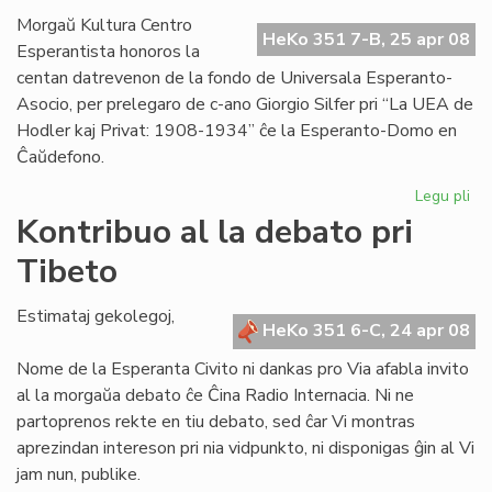
Gri
Morgaŭ Kultura Centro
HeKo 351 7-B, 25 apr 08
Esperantista honoros la
centan datrevenon de la fondo de Universala Esperanto-
Asocio, per prelegaro de c-ano Giorgio Silfer pri “La UEA de
Hodler kaj Privat: 1908-1934” ĉe la Esperanto-Domo en
Ĉaŭdefono.
Legu pli
pri
KC
Kontribuo al la debato pri
ho
Tibeto
la
fo
de
Estimataj gekolegoj,
HeKo 351 6-C, 24 apr 08
UE
Nome de la Esperanta Civito ni dankas pro Via afabla invito
al la morgaŭa debato ĉe Ĉina Radio Internacia. Ni ne
partoprenos rekte en tiu debato, sed ĉar Vi montras
aprezindan intereson pri nia vidpunkto, ni disponigas ĝin al Vi
jam nun, publike.