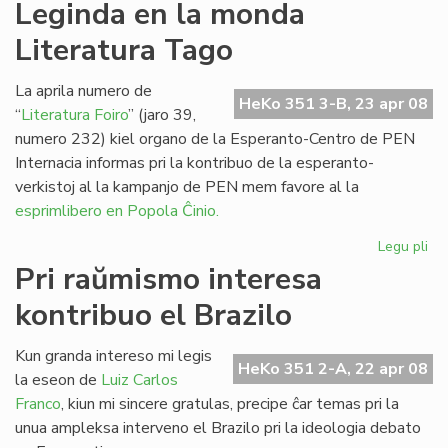
Ke
Leginda en la monda
Mi
Literatura Tago
pri
ra
de
La aprila numero de
HeKo 351 3-B, 23 apr 08
“
Literatura Foiro
” (jaro 39,
numero 232) kiel organo de la Esperanto-Centro de PEN
Internacia informas pri la kontribuo de la esperanto-
verkistoj al la kampanjo de PEN mem favore al la
esprimlibero en Popola Ĉinio.
Legu pli
pri
Le
Pri raŭmismo interesa
en
kontribuo el Brazilo
la
mo
Lit
Kun granda intereso mi legis
HeKo 351 2-A, 22 apr 08
Ta
la eseon de
Luiz Carlos
Franco
, kiun mi sincere gratulas, precipe ĉar temas pri la
unua ampleksa interveno el Brazilo pri la ideologia debato