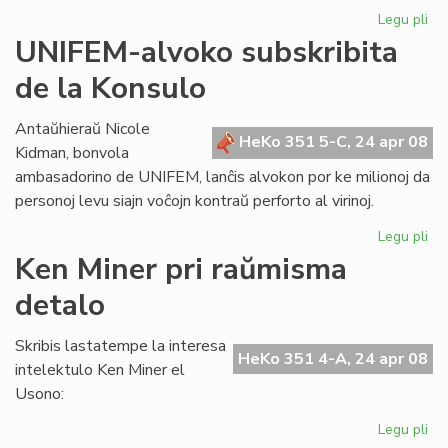
Legu pli
pri
Ko
UNIFEM-alvoko subskribita
al
de la Konsulo
la
de
pri
Antaŭhieraŭ Nicole
HeKo 351 5-C, 24 apr 08
Ti
Kidman, bonvola
ambasadorino de UNIFEM, lanĉis alvokon por ke milionoj da
personoj levu siajn voĉojn kontraŭ perforto al virinoj.
Legu pli
pri
UN
Ken Miner pri raŭmisma
al
detalo
sub
de
la
Skribis lastatempe la interesa
HeKo 351 4-A, 24 apr 08
Ko
intelektulo Ken Miner el
Usono:
Legu pli
pri