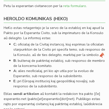
Petu la esperantan civitanecon per la
reta formularo
.
HEROLDO KOMUNIKAS (HEKO)
HeKo estas retagentejo je la servo de la establoj en kaj apud la
Pakto por la Esperanta Civito, sub la imprimaturo de la Konsulo
aŭ delegito. La informoj estas:
C:
oﬁcialaj de la Civitaj instancoj, kiuj esprimas la oﬁcialan
starpunkton de la Civito pri specifa temo, sub responso de
la Konsulo, aŭ de ties delegito, markitaj per la simbolo
.
B:
bultenaj de paktintaj establoj, sub responso de membro
de la koncerna komitato.
A:
alies neoﬁcialaj, pri kio ajn utila por la evoluo de
Esperantio, sub responso de la subskribinto.
E:
pri Eŭropaj institucioj kaj geopolitikaj novaĵoj, sub
responso de la subskribinto.
Eblas
sendi
artikolon
aŭ kontakti la redakcion tra
pakto
[ĉe]
esperantio
.
net
(pakto[at]esperantio[dot]net)
. Publikigo estas
rajto por esperantaj civitanoj kaj paktintaj establoj, laŭdiskrecia