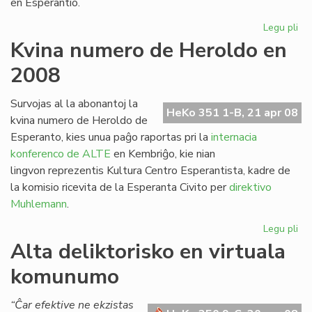
en Esperantio.
Legu pli
pri
Pri
Kvina numero de Heroldo en
ra
2008
int
kon
el
Survojas al la abonantoj la
HeKo 351 1-B, 21 apr 08
Bra
kvina numero de Heroldo de
Esperanto, kies unua paĝo raportas pri la
internacia
konferenco de ALTE
en Kembriĝo, kie nian
lingvon reprezentis Kultura Centro Esperantista, kadre de
la komisio ricevita de la Esperanta Civito per
direktivo
Muhlemann
.
Legu pli
pri
Kv
Alta deliktorisko en virtuala
nu
komunumo
de
He
en
“Ĉar efektive ne ekzistas