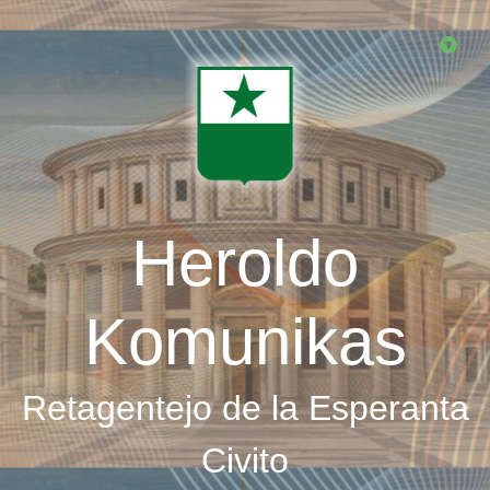
Skip
to
main
content
Heroldo
Komunikas
Retagentejo de la Esperanta
Civito