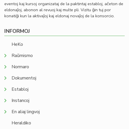
eventoj kaj kursoj organizataj de la paktintaj establoj, aĉeton de
eldonaĵoj, abonon al revuoj kaj multe pli. Vizitu ĝin tuj por
konatiĝi kun la aktivaĵoj kaj eldonaj novaĵoj de la konsorcio.
INFORMOJ
HeKo
Raŭmismo
Normaro
Dokumentoj
Establoj
Instancoj
En aliaj lingvoj
Heraldiko