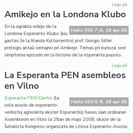
Legu pli
pri
En
Amikejo en la Londona Klubo
Lit
un
En la agrabla sidejo de la
ko
HeKo 350 7-A, 18 apr 08
Londona Esperanto-Klubo (kiu
gastas ĉe la Irlanda Kulturcentro) prof. Giorgio Silfer
prelegis antaŭ semajno pri Amikejo. Temas pri kurioza, sed
simptoma epizodo en la historio de la esperanta popolo.
Legu pli
pri
Am
La Esperanta PEN asembleos
en
en Vilno
la
Lo
Kl
Esperanta PEN-Centro
(la
HeKo 350 6-B, 18 apr 08
sola asocio de esperanto-
verkistoj agnoskita ekster Esperantio) havos sian ordinaran
Asembleon en Vilno la 28an de majo 2008, okaze de la
Ĵurnalista Kongreso organizata de Litova Esperanto-Asocio.