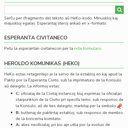
Serĉu per (fragmento de) teksto aŭ HeKo-kodo. Minuskloj kaj
majuskloj egalas. Esperantaj literoj ankaŭ en x-formato.
ESPERANTA CIVITANECO
Petu la esperantan civitanecon per la
reta formularo
.
HEROLDO KOMUNIKAS (HEKO)
HeKo estas retagentejo je la servo de la establoj en kaj apud la
Pakto por la Esperanta Civito, sub la imprimaturo de la Konsulo
aŭ delegito. La informoj estas:
C:
oﬁcialaj de la Civitaj instancoj, kiuj esprimas la oﬁcialan
starpunkton de la Civito pri specifa temo, sub responso de
la Konsulo, aŭ de ties delegito, markitaj per la simbolo
.
B:
bultenaj de paktintaj establoj, sub responso de membro
de la koncerna komitato.
A:
alies neoﬁcialaj, pri kio ajn utila por la evoluo de