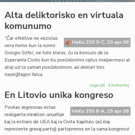
Alta deliktorisko en virtuala
komunumo
“Ĉar efektive ne ekzistas
HeKo 350 9-C, 20 apr 08
vera homo kun la nomo
Giorgio Silfer, ne tute klaras, ĉu la konsulo de la
Esperanta Civito kun tiu pseŭdonimo rajtus malpermesi al
aliaj uzi la saman pseŭdonimon, aŭ deklari ties
naskiĝtagon falsa.
Legu pli
pri
4 komentoj
Alta
En Litovio unika kongreso
deliktorisko
en
Povilas Jegorovas estas
virtuala
HeKo 350 8-A, 19 apr 08
realiganta miraklon: unuafoje
komunumo
kaj la estraro de UEA kaj la Civita Kapitulo (aŭ iliaj
reprezente gravaj partoj) partoprenos en la sama kongreso!