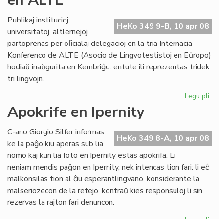
en ALTE
AL
Publikaj institucioj,
HeKo 349 9-B, 10 apr 08
universitatoj, altlernejoj
partoprenas per oﬁcialaj delegacioj en la tria Internacia
Konferenco de ALTE (Asocio de Lingvotestistoj en Eŭropo)
hodiaŭ inaŭgurita en Kembriĝo: entute ili reprezentas tridek
tri lingvojn.
Legu pli
pri
KC
Apokrife en Ipernity
re
es
C-ano Giorgio Silfer informas
en
HeKo 349 8-A, 10 apr 08
ke la paĝo kiu aperas sub lia
AL
nomo kaj kun lia foto en Ipernity estas apokrifa. Li
neniam mendis paĝon en Ipernity, nek intencas tion fari: li eĉ
malkonsilas tion al ĉiu esperantlingvano, konsiderante la
malseriozecon de la retejo, kontraŭ kies responsuloj li sin
rezervas la rajton fari denuncon.