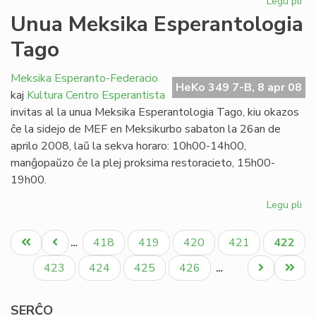
Legu pli
pri
Ap
Unua Meksika Esperantologia
en
Tago
Ipe
Meksika Esperanto-Federacio
HeKo 349 7-B, 8 apr 08
kaj
Kultura Centro Esperantista
invitas al la unua Meksika Esperantologia Tago, kiu okazos
ĉe la sidejo de MEF en Meksikurbo sabaton la 26an de
aprilo 2008, laŭ la sekva horaro: 10h00-14h00,
manĝopaŭzo ĉe la plej proksima restoracieto, 15h00-
19h00.
Legu pli
pri
Un
Pagination
Me
Unua
Antaŭa
Paĝo
Paĝo
Paĝo
Paĝo
Aktual
418
419
420
421
422
…
Es
paĝo
paĝo
paĝo
Ta
Paĝo
Paĝo
Paĝo
Paĝo
Next
Last
423
424
425
426
…
page
page
SERĈO