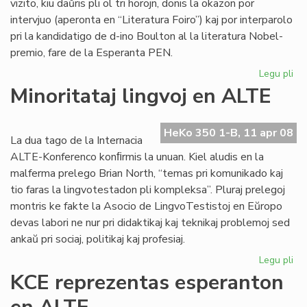
vizito, kiu daŭris pli ol tri horojn, donis la okazon por
intervjuo (aperonta en “Literatura Foiro”) kaj por interparolo
pri la kandidatigo de d-ino Boulton al la literatura Nobel-
premio, fare de la Esperanta PEN.
Legu pli
pri
Sil
Minoritataj lingvoj en ALTE
int
Bo
HeKo 350 1-B, 11 apr 08
La dua tago de la Internacia
ALTE-Konferenco konﬁrmis la unuan. Kiel aludis en la
malferma prelego Brian North, “temas pri komunikado kaj
tio faras la lingvotestadon pli kompleksa”. Pluraj prelegoj
montris ke fakte la Asocio de LingvoTestistoj en Eŭropo
devas labori ne nur pri didaktikaj kaj teknikaj problemoj sed
ankaŭ pri sociaj, politikaj kaj profesiaj.
Legu pli
pri
Min
KCE reprezentas esperanton
lin
en