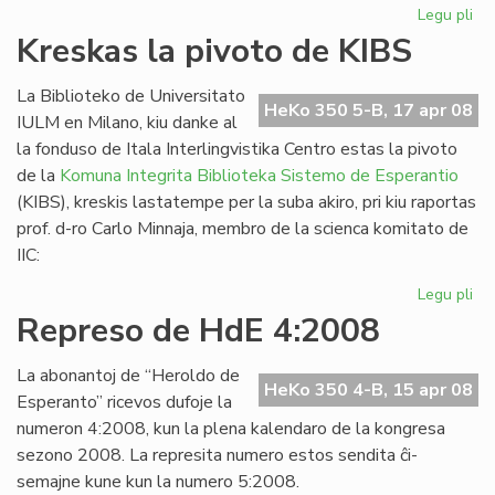
Legu pli
pri
La
Kreskas la pivoto de KIBS
Es
PE
La Biblioteko de Universitato
as
HeKo 350 5-B, 17 apr 08
IULM en Milano, kiu danke al
en
la fonduso de Itala Interlingvistika Centro estas la pivoto
Vil
de la
Komuna Integrita Biblioteka Sistemo de Esperantio
(KIBS), kreskis lastatempe per la suba akiro, pri kiu raportas
prof. d-ro Carlo Minnaja, membro de la scienca komitato de
IIC:
Legu pli
pri
Kr
Represo de HdE 4:2008
la
piv
La abonantoj de “Heroldo de
de
HeKo 350 4-B, 15 apr 08
Esperanto” ricevos dufoje la
KI
numeron 4:2008, kun la plena kalendaro de la kongresa
sezono 2008. La represita numero estos sendita ĉi-
semajne kune kun la numero 5:2008.