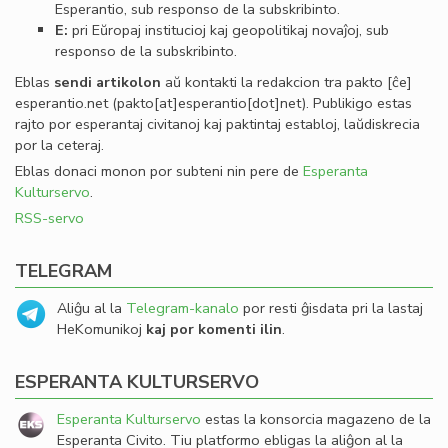
Esperantio, sub responso de la subskribinto.
E:
pri Eŭropaj institucioj kaj geopolitikaj novaĵoj, sub
responso de la subskribinto.
Eblas
sendi
artikolon
aŭ kontakti la redakcion tra
pakto
[ĉe]
esperantio
.
net
(pakto[at]esperantio[dot]net)
. Publikigo estas
rajto por esperantaj civitanoj kaj paktintaj establoj, laŭdiskrecia
por la ceteraj.
Eblas donaci monon por subteni nin pere de
Esperanta
Kulturservo
.
RSS-servo
TELEGRAM
Aliĝu al la
Telegram-kanalo
por resti ĝisdata pri la lastaj
HeKomunikoj
kaj por komenti ilin
.
ESPERANTA KULTURSERVO
Esperanta Kulturservo
estas la konsorcia magazeno de la
Esperanta Civito. Tiu platformo ebligas la aliĝon al la