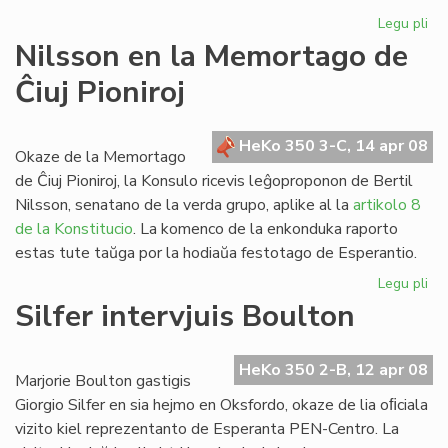
Legu pli
pri
Re
Nilsson en la Memortago de
de
Ĉiuj Pioniroj
Hd
4:
HeKo 350 3-C, 14 apr 08
Okaze de la Memortago
de Ĉiuj Pioniroj, la Konsulo ricevis leĝoproponon de Bertil
Nilsson, senatano de la verda grupo, aplike al la
artikolo 8
de la Konstitucio
. La komenco de la enkonduka raporto
estas tute taŭga por la hodiaŭa festotago de Esperantio.
Legu pli
pri
Ni
Silfer intervjuis Boulton
en
la
Me
HeKo 350 2-B, 12 apr 08
Marjorie Boulton gastigis
de
Giorgio Silfer en sia hejmo en Oksfordo, okaze de lia oﬁciala
Ĉiu
vizito kiel reprezentanto de Esperanta PEN-Centro. La
Pio