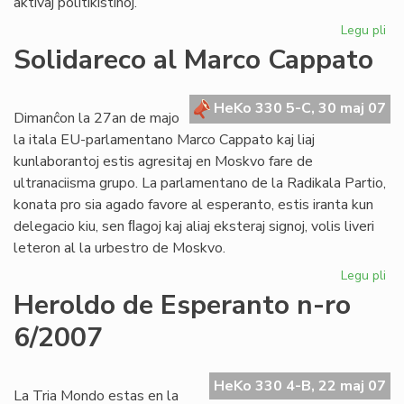
aktivaj politikistinoj.
Legu pli
pri
De
Solidareco al Marco Cappato
nu
de
"F
HeKo 330 5-C, 30 maj 07
Dimanĉon la 27an de majo
la itala EU-parlamentano Marco Cappato kaj liaj
kunlaborantoj estis agresitaj en Moskvo fare de
ultranaciisma grupo. La parlamentano de la Radikala Partio,
konata pro sia agado favore al esperanto, estis iranta kun
delegacio kiu, sen ﬂagoj kaj aliaj eksteraj signoj, volis liveri
leteron al la urbestro de Moskvo.
Legu pli
pri
So
Heroldo de Esperanto n-ro
al
6/2007
Ma
Ca
HeKo 330 4-B, 22 maj 07
La Tria Mondo estas en la