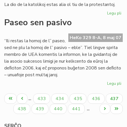
La dio de la katolikoj estas alia ol tiu de la protestantoj.
Legu pli
pri
Ok
Paseo sen pasivo
de
la
Eŭ
HeKo 329 8-A, 8 maj 07
“Ili restas la homoj de l” paseo,
Ta
sed ne plu la homoj de l” pasivo – eble”. Tiel lingve sprita
20
membro de UEA komentis la informon, ke la gvidantoj de
lia asocio sukcesos limigi je nur kelkcento da eŭroj la
deﬁciton 2006, kaj eĉ proponos buĝeton 2008 sen deﬁcito
– unuafoje post multaj jaroj.
Legu pli
pri
Pa
Pagination
se
Unua
Antaŭa
Paĝo
Paĝo
Paĝo
Paĝo
Aktual
433
434
435
436
437
…
pa
paĝo
paĝo
paĝo
Paĝo
Paĝo
Paĝo
Paĝo
Next
Last
438
439
440
441
…
page
page
SERĈO