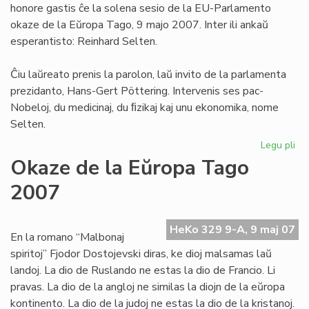
honore gastis ĉe la solena sesio de la EU-Parlamento
To
okaze de la Eŭropa Tago, 9 majo 2007. Inter ili ankaŭ
esperantisto: Reinhard Selten.
Ĉiu laŭreato prenis la parolon, laŭ invito de la parlamenta
prezidanto, Hans-Gert Pöttering. Intervenis ses pac-
Nobeloj, du medicinaj, du ﬁzikaj kaj unu ekonomika, nome
Selten.
Legu pli
pri
Se
Okaze de la Eŭropa Tago
en
2007
la
EU
Pa
HeKo 329 9-A, 9 maj 07
En la romano “Malbonaj
spiritoj” Fjodor Dostojevski diras, ke dioj malsamas laŭ
landoj. La dio de Ruslando ne estas la dio de Francio. Li
pravas. La dio de la angloj ne similas la diojn de la eŭropa
kontinento. La dio de la judoj ne estas la dio de la kristanoj.