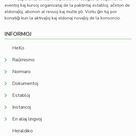
eventoj kaj kursoj organizataj de la paktintaj establoj, aĉeton de
eldonaĵoj, abonon al revuoj kaj multe pli. Vizitu ĝin tuj por
konatiĝi kun la aktivaĵoj kaj eldonaj novaĵoj de la konsorcio.
INFORMOJ
HeKo
Raŭmismo
Normaro
Dokumentoj
Establoj
Instancoj
En aliaj lingvoj
Heraldiko