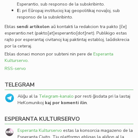
Esperantio, sub responso de la subskribinto.
E:
pri Eŭropaj institucioj kaj geopolitikaj novaĵoj, sub
responso de la subskribinto.
Eblas
sendi
artikolon
aŭ kontakti la redakcion tra
pakto
[ĉe]
esperantio
.
net
(pakto[at]esperantio[dot]net)
. Publikigo estas
rajto por esperantaj civitanoj kaj paktintaj establoj, laŭdiskrecia
por la ceteraj.
Eblas donaci monon por subteni nin pere de
Esperanta
Kulturservo
.
RSS-servo
TELEGRAM
Aliĝu al la
Telegram-kanalo
por resti ĝisdata pri la lastaj
HeKomunikoj
kaj por komenti ilin
.
ESPERANTA KULTURSERVO
Esperanta Kulturservo
estas la konsorcia magazeno de la
Esperanta Civito. Tiu platformo ebligas la aliĝon al la