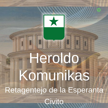
Skip
to
main
content
Heroldo
Komunikas
Retagentejo de la Esperanta
Civito