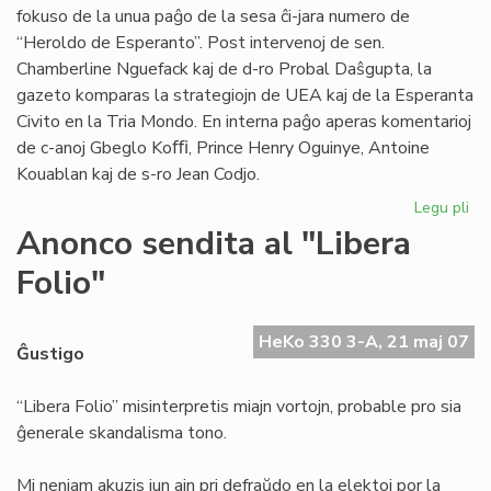
fokuso de la unua paĝo de la sesa ĉi-jara numero de
“Heroldo de Esperanto”. Post intervenoj de sen.
Chamberline Nguefack kaj de d-ro Probal Daŝgupta, la
gazeto komparas la strategiojn de UEA kaj de la Esperanta
Civito en la Tria Mondo. En interna paĝo aperas komentarioj
de c-anoj Gbeglo Koﬃ, Prince Henry Oguinye, Antoine
Kouablan kaj de s-ro Jean Codjo.
Legu pli
pri
He
Anonco sendita al "Libera
de
Folio"
Es
n-
ro
HeKo 330 3-A, 21 maj 07
6/
Ĝustigo
“Libera Folio” misinterpretis miajn vortojn, probable pro sia
ĝenerale skandalisma tono.
Mi neniam akuzis iun ajn pri defraŭdo en la elektoj por la