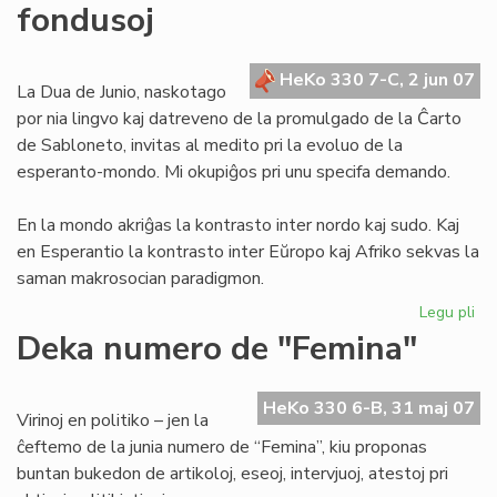
fondusoj
la
tra
de
HeKo 330 7-C, 2 jun 07
Ju
La Dua de Junio, naskotago
por nia lingvo kaj datreveno de la promulgado de la Ĉarto
de Sabloneto, invitas al medito pri la evoluo de la
esperanto-mondo. Mi okupiĝos pri unu specifa demando.
En la mondo akriĝas la kontrasto inter nordo kaj sudo. Kaj
en Esperantio la kontrasto inter Eŭropo kaj Afriko sekvas la
saman makrosocian paradigmon.
Legu pli
pri
Mo
Deka numero de "Femina"
ba
kaj
afr
HeKo 330 6-B, 31 maj 07
Virinoj en politiko – jen la
fo
ĉeftemo de la junia numero de “Femina”, kiu proponas
buntan bukedon de artikoloj, eseoj, intervjuoj, atestoj pri