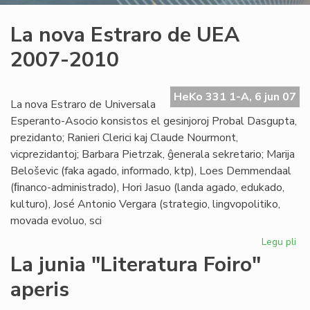
La nova Estraro de UEA
2007-2010
HeKo 331 1-A, 6 jun 07
La nova Estraro de Universala
Esperanto-Asocio konsistos el gesinjoroj Probal Dasgupta,
prezidanto; Ranieri Clerici kaj Claude Nourmont,
vicprezidantoj; Barbara Pietrzak, ĝenerala sekretario; Marija
Beloševic (faka agado, informado, ktp), Loes Demmendaal
(ﬁnanco-administrado), Hori Jasuo (landa agado, edukado,
kulturo), José Antonio Vergara (strategio, lingvopolitiko,
movada evoluo, sci
Legu pli
pri
La
La junia "Literatura Foiro"
no
aperis
Est
de