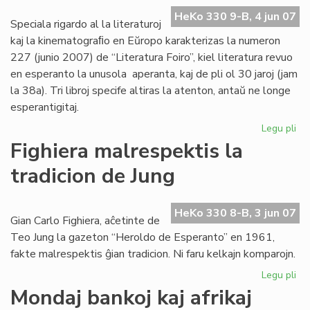
UE
HeKo 330 9-B, 4 jun 07
20
Speciala rigardo al la literaturoj
20
kaj la kinematograﬁo en Eŭropo karakterizas la numeron
227 (junio 2007) de “Literatura Foiro”, kiel literatura revuo
en esperanto la unusola aperanta, kaj de pli ol 30 jaroj (jam
la 38a). Tri libroj specife altiras la atenton, antaŭ ne longe
esperantigitaj.
Legu pli
pri
La
Fighiera malrespektis la
jun
tradicion de Jung
"Li
Foi
ape
HeKo 330 8-B, 3 jun 07
Gian Carlo Fighiera, aĉetinte de
Teo Jung la gazeton “Heroldo de Esperanto” en 1961,
fakte malrespektis ĝian tradicion. Ni faru kelkajn komparojn.
Legu pli
pri
Fig
Mondaj bankoj kaj afrikaj
ma