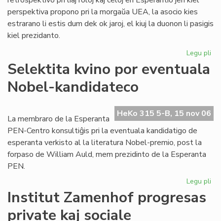
retrospektivo pri liaj roloj kaj celoj en Esperantio jen kiel
perspektiva propono pri la morgaŭa UEA, la asocio kies
estrarano li estis dum dek ok jaroj, el kiuj la duonon li pasigis
kiel prezidanto.
Legu pli
pri
To
Selektita kvino por eventuala
pri
Nobel-kandidateco
ra
en
sia
HeKo 315 5-B, 15 nov 06
las
La membraro de la Esperanta
lib
PEN-Centro konsultiĝis pri la eventuala kandidatigo de
esperanta verkisto al la literatura Nobel-premio, post la
forpaso de William Auld, mem prezidinto de la Esperanta
PEN.
Legu pli
pri
Sel
Institut Zamenhof progresas
kvi
private kaj sociale
po