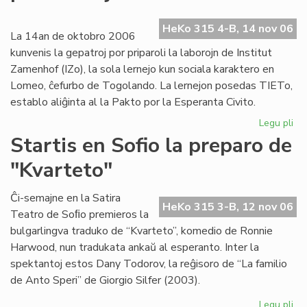
ev
No
HeKo 315 4-B, 14 nov 06
ka
La 14an de oktobro 2006
kunvenis la gepatroj por priparoli la laborojn de Institut
Zamenhof (IZo), la sola lernejo kun sociala karaktero en
Lomeo, ĉefurbo de Togolando. La lernejon posedas TIETo,
establo aliĝinta al la Pakto por la Esperanta Civito.
Legu pli
pri
Ins
Startis en Sofio la preparo de
Za
"Kvarteto"
pr
pri
kaj
Ĉi-semajne en la Satira
HeKo 315 3-B, 12 nov 06
soc
Teatro de Soﬁo premieros la
bulgarlingva traduko de “Kvarteto”, komedio de Ronnie
Harwood, nun tradukata ankaŭ al esperanto. Inter la
spektantoj estos Dany Todorov, la reĝisoro de “La familio
de Anto Speri” de Giorgio Silfer (2003).
Legu pli
pri