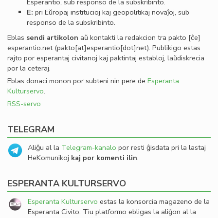
Esperantio, sub responso de la subskribinto.
E:
pri Eŭropaj institucioj kaj geopolitikaj novaĵoj, sub
responso de la subskribinto.
Eblas
sendi
artikolon
aŭ kontakti la redakcion tra
pakto
[ĉe]
esperantio
.
net
(pakto[at]esperantio[dot]net)
. Publikigo estas
rajto por esperantaj civitanoj kaj paktintaj establoj, laŭdiskrecia
por la ceteraj.
Eblas donaci monon por subteni nin pere de
Esperanta
Kulturservo
.
RSS-servo
TELEGRAM
Aliĝu al la
Telegram-kanalo
por resti ĝisdata pri la lastaj
HeKomunikoj
kaj por komenti ilin
.
ESPERANTA KULTURSERVO
Esperanta Kulturservo
estas la konsorcia magazeno de la
Esperanta Civito. Tiu platformo ebligas la aliĝon al la