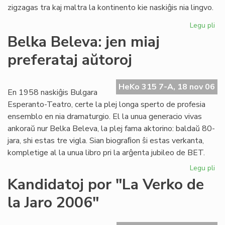
zigzagas tra kaj maltra la kontinento kie naskiĝis nia lingvo.
Legu pli
pri
La
Belka Beleva: jen miaj
du
preferataj aŭtoroj
jar
de
"F
HeKo 315 7-A, 18 nov 06
es
En 1958 naskiĝis Bulgara
ko
Esperanto-Teatro, certe la plej longa sperto de profesia
ensemblo en nia dramaturgio. El la unua generacio vivas
ankoraŭ nur Belka Beleva, la plej fama aktorino: baldaŭ 80-
jara, shi estas tre vigla. Sian biograﬁon ŝi estas verkanta,
kompletige al la unua libro pri la arĝenta jubileo de BET.
Legu pli
pri
Be
Kandidatoj por "La Verko de
Be
la Jaro 2006"
jen
mia
pre