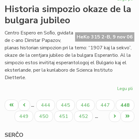
Sta
Historia simpozio okaze de la
en
bulgara jubileo
Sof
la
pr
Centro Espero en Soﬁo, gvidata
HeKo 315 2-B, 9 nov 06
de
de c-ano Dimitar Papazov,
"Kv
planas historian simpozion pri la temo: “1907 kaj la sekvo”,
okaze de la centjara jubileo de la bulgara Esperantio. Al la
simpozio estos invititaj esperantologoj el Bulgario kaj el
eksterlande, per la kunlaboro de Scienca Instituto
Dietterle.
Legu pli
pri
His
Pagination
si
Unua
Antaŭa
Paĝo
Paĝo
Paĝo
Paĝo
Aktual
444
445
446
447
448
…
ok
paĝo
paĝo
paĝo
de
Paĝo
Paĝo
Paĝo
Paĝo
Next
Last
449
450
451
452
…
la
page
page
bu
SERĈO
jub