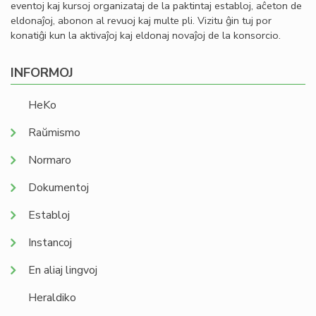
eventoj kaj kursoj organizataj de la paktintaj establoj, aĉeton de
eldonaĵoj, abonon al revuoj kaj multe pli. Vizitu ĝin tuj por
konatiĝi kun la aktivaĵoj kaj eldonaj novaĵoj de la konsorcio.
INFORMOJ
HeKo
Raŭmismo
Normaro
Dokumentoj
Establoj
Instancoj
En aliaj lingvoj
Heraldiko