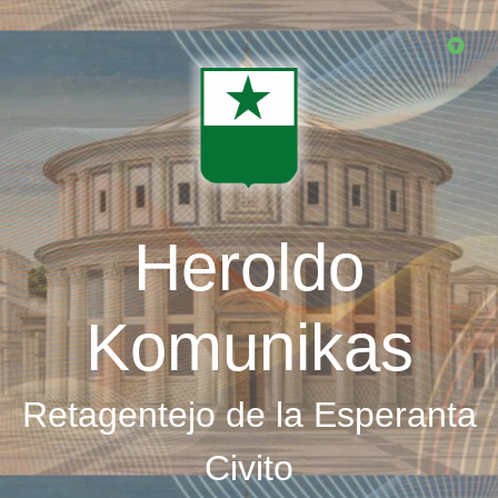
Skip
to
main
content
Heroldo
Komunikas
Retagentejo de la Esperanta
Civito