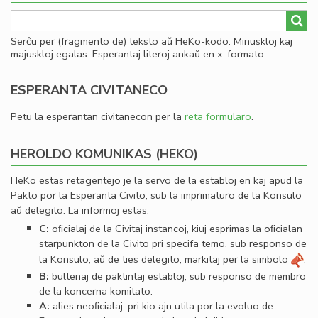
Serĉu per (fragmento de) teksto aŭ HeKo-kodo. Minuskloj kaj
majuskloj egalas. Esperantaj literoj ankaŭ en x-formato.
ESPERANTA CIVITANECO
Petu la esperantan civitanecon per la
reta formularo
.
HEROLDO KOMUNIKAS (HEKO)
HeKo estas retagentejo je la servo de la establoj en kaj apud la
Pakto por la Esperanta Civito, sub la imprimaturo de la Konsulo
aŭ delegito. La informoj estas:
C:
oﬁcialaj de la Civitaj instancoj, kiuj esprimas la oﬁcialan
starpunkton de la Civito pri specifa temo, sub responso de
la Konsulo, aŭ de ties delegito, markitaj per la simbolo
.
B:
bultenaj de paktintaj establoj, sub responso de membro
de la koncerna komitato.
A:
alies neoﬁcialaj, pri kio ajn utila por la evoluo de