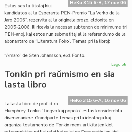
HeKo 315 6-B, 17 nov 06
aŭt
Estas ses la titoloj kiuj
kandidatos al la Esperanta PEN-Premio “La Verko de la
Jaro 2006”, rezervita al la originala prozo, eldonita en
2005-2006. Ili ricevis la necesan subtenon de minimume tri
PEN-anoj, kaj estos nun submetitaj al la referendumo de la
abonantaro de “Literatura Foiro”. Temas pri la libroj:
“Amaro” de Sten Johansson, eld. Fonto.
Legu pli
pri
Ka
Tonkin pri raŭmismo en sia
po
lasta libro
"L
Ve
de
HeKo 315 6-A, 16 nov 06
la
La lasta libro de prof. d-ro
Jar
Humphrey Tonkin “Lingvo kaj popolo” estas konsiderebla
20
diversmaniere. Grandparte temas pri la ideologia kaj
organiza testamento de Tonkin mem, artikita jen kiel