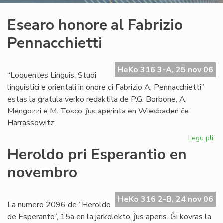
Esearo honore al Fabrizio
Pennacchietti
HeKo 316 3-A, 25 nov 06
“Loquentes Linguis. Studi
linguistici e orientali in onore di Fabrizio A. Pennacchietti”
estas la gratula verko redaktita de P.G. Borbone, A.
Mengozzi e M. Tosco, ĵus aperinta en Wiesbaden ĉe
Harrassowitz.
Legu pli
pri
Es
Heroldo pri Esperantio en
ho
novembro
al
Fab
Pen
HeKo 316 2-B, 24 nov 06
La numero 2096 de “Heroldo
de Esperanto”, 15a en la jarkolekto, ĵus aperis. Ĝi kovras la