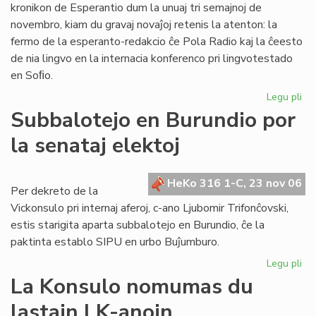
kronikon de Esperantio dum la unuaj tri semajnoj de
novembro, kiam du gravaj novaĵoj retenis la atenton: la
fermo de la esperanto-redakcio ĉe Pola Radio kaj la ĉeesto
de nia lingvo en la internacia konferenco pri lingvotestado
en Soﬁo.
Legu pli
pri
He
Subbalotejo en Burundio por
pri
la senataj elektoj
Es
en
no
HeKo 316 1-C, 23 nov 06
Per dekreto de la
Vickonsulo pri internaj aferoj, c-ano Ljubomir Trifonĉovski,
estis starigita aparta subbalotejo en Burundio, ĉe la
paktinta establo SIPU en urbo Buĵumburo.
Legu pli
pri
Su
La Konsulo nomumas du
en
lastajn LK-anojn
Bu