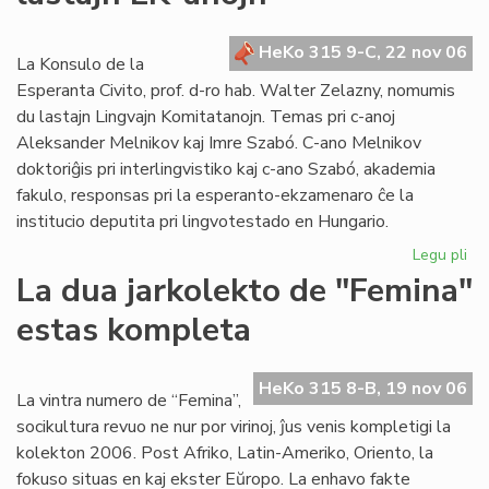
po
la
HeKo 315 9-C, 22 nov 06
se
La Konsulo de la
ele
Esperanta Civito, prof. d-ro hab. Walter Zelazny, nomumis
du lastajn Lingvajn Komitatanojn. Temas pri c-anoj
Aleksander Melnikov kaj Imre Szabó. C-ano Melnikov
doktoriĝis pri interlingvistiko kaj c-ano Szabó, akademia
fakulo, responsas pri la esperanto-ekzamenaro ĉe la
institucio deputita pri lingvotestado en Hungario.
Legu pli
pri
La
La dua jarkolekto de "Femina"
Ko
estas kompleta
no
du
las
HeKo 315 8-B, 19 nov 06
LK
La vintra numero de “Femina”,
an
socikultura revuo ne nur por virinoj, ĵus venis kompletigi la
kolekton 2006. Post Afriko, Latin-Ameriko, Oriento, la
fokuso situas en kaj ekster Eŭropo. La enhavo fakte