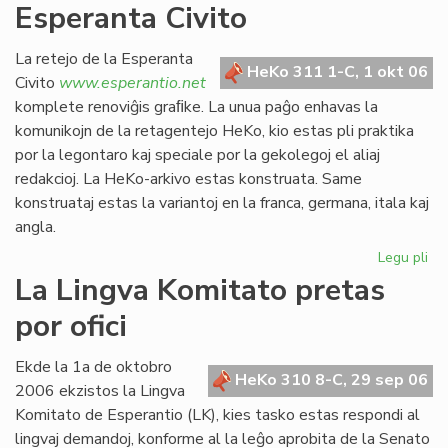
Esperanta Civito
kan
es
def
La retejo de la Esperanta
HeKo 311 1-C, 1 okt 06
Civito
www.esperantio.net
komplete renoviĝis graﬁke. La unua paĝo enhavas la
komunikojn de la retagentejo HeKo, kio estas pli praktika
por la legontaro kaj speciale por la gekolegoj el aliaj
redakcioj. La HeKo-arkivo estas konstruata. Same
konstruataj estas la variantoj en la franca, germana, itala kaj
angla.
Legu pli
pri
Re
La Lingva Komitato pretas
la
por ofici
ret
de
la
Ekde la 1a de oktobro
HeKo 310 8-C, 29 sep 06
Es
2006 ekzistos la Lingva
Civ
Komitato de Esperantio (LK), kies tasko estas respondi al
lingvaj demandoj, konforme al la leĝo aprobita de la Senato