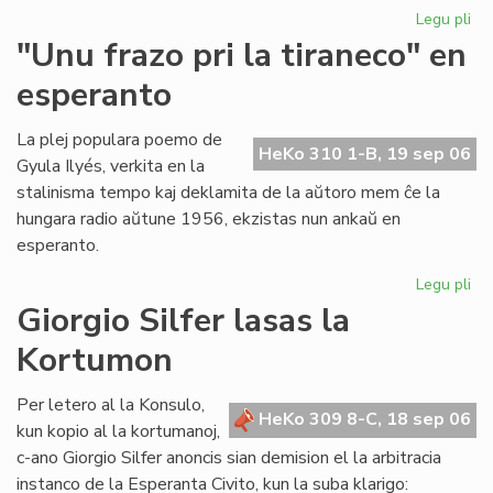
Legu pli
pri
Ni
"Unu frazo pri la tiraneco" en
lit
esperanto
en
PE
ko
La plej populara poemo de
HeKo 310 1-B, 19 sep 06
Gyula Ilyés, verkita en la
stalinisma tempo kaj deklamita de la aŭtoro mem ĉe la
hungara radio aŭtune 1956, ekzistas nun ankaŭ en
esperanto.
Legu pli
pri
"U
Giorgio Silfer lasas la
fra
Kortumon
pri
la
tir
Per letero al la Konsulo,
HeKo 309 8-C, 18 sep 06
en
kun kopio al la kortumanoj,
es
c-ano Giorgio Silfer anoncis sian demision el la arbitracia
instanco de la Esperanta Civito, kun la suba klarigo: