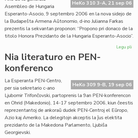
HeKo 310 3-A, 21 sep 06
Int
Asembleo de Hungaria
Esperanto-Asocio, 9 septembro 2006 en la nova sidejo de
la Budapeŝta Armena Aŭtonomio, d-ino Julianna Farkas
prezentis la sekvantan proponon: “Propono pri donaco de la
titolo Honora Prezidanto de la Hungaria Esperanto-Asocio”.
Legu pli
pri
Hu
Nia literaturo en PEN-
Es
konferenco
Aso
Du
ho
La Esperanta PEN-Centro,
HeKo 309 9-B, 19 sep 06
pr
per sia sekretario c-ano
Ljubomir Trifonĉovski, partoprenis la 9an PEN-konferencon
en Ohrid (Makedonio), 14-17 septembro 2006, kiun ĉeestis
reprezentantoj de ankoraŭ dudek PEN-Centroj el Eŭropo,
Azio kaj Ameriko. La delegitojn akceptis la ĵus elektita
prezidanto de la Makedona Parlamento, Ljubiŝa
Georgievski.