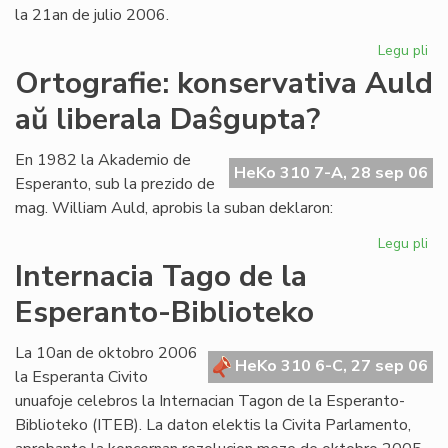
la 21an de julio 2006.
Legu pli
pri
La
Ortografie: konservativa Auld
Li
aŭ liberala Daŝgupta?
Ko
pr
po
En 1982 la Akademio de
HeKo 310 7-A, 28 sep 06
ofi
Esperanto, sub la prezido de
mag. William Auld, aprobis la suban deklaron:
Legu pli
pri
Ort
Internacia Tago de la
ko
Esperanto-Biblioteko
Au
aŭ
lib
La 10an de oktobro 2006
HeKo 310 6-C, 27 sep 06
Da
la Esperanta Civito
unuafoje celebros la Internacian Tagon de la Esperanto-
Biblioteko (ITEB). La daton elektis la Civita Parlamento,