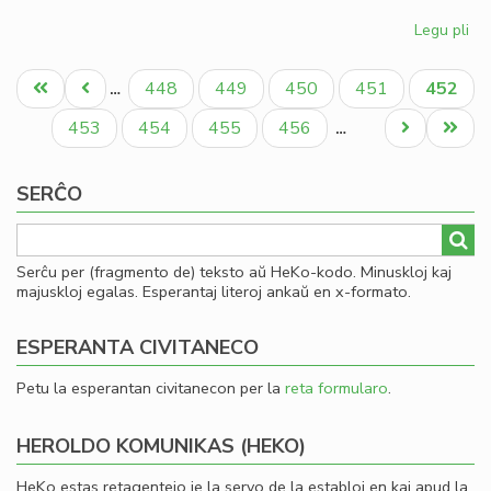
Legu pli
pri
Gio
Pagination
Sil
Unua
Antaŭa
Paĝo
Paĝo
Paĝo
Paĝo
Aktual
448
449
450
451
452
…
la
paĝo
paĝo
paĝo
la
Paĝo
Paĝo
Paĝo
Paĝo
Next
Last
453
454
455
456
…
Ko
page
page
SERĈO
Serĉu per (fragmento de) teksto aŭ HeKo-kodo. Minuskloj kaj
majuskloj egalas. Esperantaj literoj ankaŭ en x-formato.
ESPERANTA CIVITANECO
Petu la esperantan civitanecon per la
reta formularo
.
HEROLDO KOMUNIKAS (HEKO)
HeKo estas retagentejo je la servo de la establoj en kaj apud la