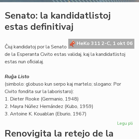
Senato: la kandidatlistoj
estas definitivaj
HeKo 311 2-C, 1 okt 06
Ĉiuj kandidatoj por la Senato
de la Esperanta Civito estas validaj, kaj la kandidatlistoj
estas nun oﬁcialaj.
Ruĝa Listo
(simbolo: globuso kun serpo kaj martelo; slogano: Por
Civito fondita sur la laboristaro):
1. Dieter Rooke (Germanio, 1948)
2. Mayra Núñez Hernández (Kubo, 1959)
3. Antoine K. Kouablan (Eburio, 1967)
Legu pli
pri
Se
Renovigita la retejo de la
la