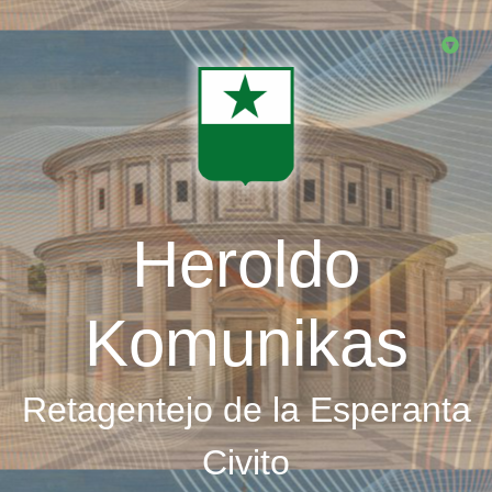
Skip
to
main
content
Heroldo
Komunikas
Retagentejo de la Esperanta
Civito