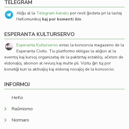
TELEGRAM
Aliĝu al la
Telegram-kanalo
por resti ĝisdata pri la lastaj
HeKomunikoj
kaj por komenti ilin
.
ESPERANTA KULTURSERVO
Esperanta Kulturservo
estas la konsorcia magazeno de la
Esperanta Civito. Tiu platformo ebligas la aliĝon al la
eventoj kaj kursoj organizataj de la paktintaj establoj, aĉeton de
eldonaĵoj, abonon al revuoj kaj multe pli. Vizitu ĝin tuj por
konatiĝi kun la aktivaĵoj kaj eldonaj novaĵoj de la konsorcio.
INFORMOJ
HeKo
Raŭmismo
Normaro