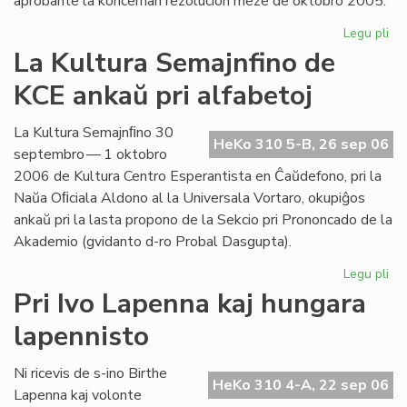
aprobante la koncernan rezolucion meze de oktobro 2005.
Legu pli
pri
Int
La Kultura Semajnfino de
Ta
KCE ankaŭ pri alfabetoj
de
la
Es
La Kultura Semajnﬁno 30
HeKo 310 5-B, 26 sep 06
Bib
septembro — 1 oktobro
2006 de Kultura Centro Esperantista en Ĉaŭdefono, pri la
Naŭa Oﬁciala Aldono al la Universala Vortaro, okupiĝos
ankaŭ pri la lasta propono de la Sekcio pri Prononcado de la
Akademio (gvidanto d-ro Probal Dasgupta).
Legu pli
pri
La
Pri Ivo Lapenna kaj hungara
Kul
lapennisto
Se
de
KC
Ni ricevis de s-ino Birthe
HeKo 310 4-A, 22 sep 06
an
Lapenna kaj volonte