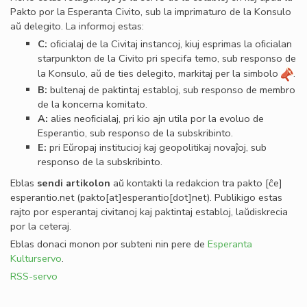
Pakto por la Esperanta Civito, sub la imprimaturo de la Konsulo
aŭ delegito. La informoj estas:
C:
oﬁcialaj de la Civitaj instancoj, kiuj esprimas la oﬁcialan
starpunkton de la Civito pri specifa temo, sub responso de
la Konsulo, aŭ de ties delegito, markitaj per la simbolo
.
B:
bultenaj de paktintaj establoj, sub responso de membro
de la koncerna komitato.
A:
alies neoﬁcialaj, pri kio ajn utila por la evoluo de
Esperantio, sub responso de la subskribinto.
E:
pri Eŭropaj institucioj kaj geopolitikaj novaĵoj, sub
responso de la subskribinto.
Eblas
sendi
artikolon
aŭ kontakti la redakcion tra
pakto
[ĉe]
esperantio
.
net
(pakto[at]esperantio[dot]net)
. Publikigo estas
rajto por esperantaj civitanoj kaj paktintaj establoj, laŭdiskrecia
por la ceteraj.
Eblas donaci monon por subteni nin pere de
Esperanta
Kulturservo
.
RSS-servo