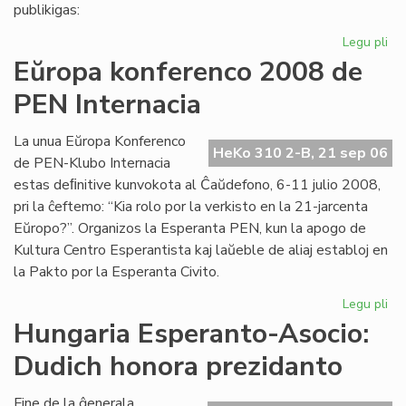
pri
publikigas:
alf
Legu pli
pri
Pri
Eŭropa konferenco 2008 de
Ivo
PEN Internacia
La
kaj
hu
La unua Eŭropa Konferenco
HeKo 310 2-B, 21 sep 06
la
de PEN-Klubo Internacia
estas deﬁnitive kunvokota al Ĉaŭdefono, 6-11 julio 2008,
pri la ĉeftemo: “Kia rolo por la verkisto en la 21-jarcenta
Eŭropo?”. Organizos la Esperanta PEN, kun la apogo de
Kultura Centro Esperantista kaj laŭeble de aliaj establoj en
la Pakto por la Esperanta Civito.
Legu pli
pri
Eŭ
Hungaria Esperanto-Asocio:
ko
Dudich honora prezidanto
20
de
PE
Fine de la ĝenerala