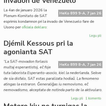
invadon de Venezuelo
Pai
x
La 4an de januaro 2026 la
HeKo 899 9-A, 7 jan 26
(1
Plenum-Komitato de SAT
esprimis kondamnon pri la invado de Venezuelo fare de
Usono per
oﬁciala deklaro
:
Legu pli
pri
SA
Djémil Kessous pri la
ko
agonianta SAT
la
us
in
“La SAT-movadon forlasis
HeKo 899 8-A, 7 jan 26
de
multaj esperantistoj, eĉ foje
Ve
tuta laborista Esperanto-asocio, kiel la nederlanda. Sekve
de sia disfalo, SAT estas paralizata hodiaŭ. La fenomeno
atingas la estraron. Ĝeneraliĝas iu nemovismo, eĉ
nemovadismo, akceptata de notinda parto de la aktivularo.
Legu pli
pri
1 komento
Djémil