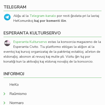
TELEGRAM
Aliĝu al la
Telegram-kanalo
por resti ĝisdata pri la lastaj
HeKomunikoj
kaj por komenti ilin
.
ESPERANTA KULTURSERVO
Esperanta Kulturservo
estas la konsorcia magazeno de la
Esperanta Civito. Tiu platformo ebligas la aliĝon al la
eventoj kaj kursoj organizataj de la paktintaj establoj, aĉeton de
eldonaĵoj, abonon al revuoj kaj multe pli. Vizitu ĝin tuj por
konatiĝi kun la aktivaĵoj kaj eldonaj novaĵoj de la konsorcio.
INFORMOJ
HeKo
Raŭmismo
Normaro