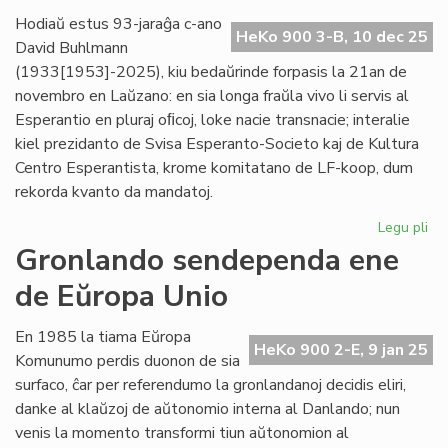
pr
Hodiaŭ estus 93-jaraĝa c-ano
HeKo 900 3-B, 10 dec 25
Ve
David Buhlmann
(1933[1953]-2025), kiu bedaŭrinde forpasis la 21an de
novembro en Laŭzano: en sia longa fraŭla vivo li servis al
Esperantio en pluraj oﬁcoj, loke nacie transnacie; interalie
kiel prezidanto de Svisa Esperanto-Societo kaj de Kultura
Centro Esperantista, krome komitatano de LF-koop, dum
rekorda kvanto da mandatoj.
Legu pli
pri
For
Gronlando sendependa ene
civ
de Eŭropa Unio
Da
Bu
En 1985 la tiama Eŭropa
HeKo 900 2-E, 9 jan 25
Komunumo perdis duonon de sia
surfaco, ĉar per referendumo la gronlandanoj decidis eliri,
danke al klaŭzoj de aŭtonomio interna al Danlando; nun
venis la momento transformi tiun aŭtonomion al