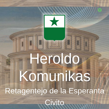
Skip
to
main
content
Heroldo
Komunikas
Retagentejo de la Esperanta
Civito