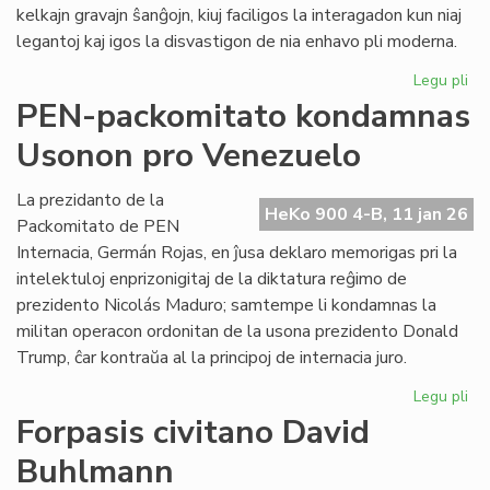
kelkajn gravajn ŝanĝojn, kiuj faciligos la interagadon kun niaj
legantoj kaj igos la disvastigon de nia enhavo pli moderna.
Legu pli
pri
Tek
PEN-packomitato kondamnas
ĝis
Usonon pro Venezuelo
po
He
Ko
La prezidanto de la
HeKo 900 4-B, 11 jan 26
Packomitato de PEN
Internacia, Germán Rojas, en ĵusa deklaro memorigas pri la
intelektuloj enprizonigitaj de la diktatura reĝimo de
prezidento Nicolás Maduro; samtempe li kondamnas la
militan operacon ordonitan de la usona prezidento Donald
Trump, ĉar kontraŭa al la principoj de internacia juro.
Legu pli
pri
PE
Forpasis civitano David
pa
Buhlmann
ko
Us