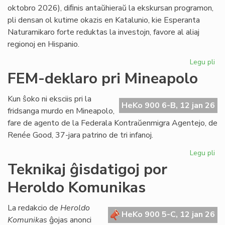
LF-
oktobro 2026), diﬁnis antaŭhieraŭ la ekskursan programon,
ko
pli densan ol kutime okazis en Katalunio, kie Esperanta
Naturamikaro forte reduktas la investojn, favore al aliaj
regionoj en Hispanio.
Legu pli
pri
NA
FEM-deklaro pri Mineapolo
en
An
Kun ŝoko ni eksciis pri la
pli
HeKo 900 6-B, 12 jan 26
fridsanga murdo en Mineapolo,
eks
fare de agento de la Federala Kontraŭenmigra Agentejo, de
pli
Renée Good, 37-jara patrino de tri infanoj.
str
Legu pli
pri
FE
Teknikaj ĝisdatigoj por
de
Heroldo Komunikas
pri
Mi
La redakcio de
Heroldo
HeKo 900 5-C, 12 jan 26
Komunikas
ĝojas anonci