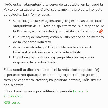
HeKo estas retagentejo je la servo de la establoj en kaj apud la
Pakto por la Esperanta Civito, sub la imprimaturo de la Konsulo
aŭ delegito. La informoj estas:
C:
oﬁcialaj de la Civitaj instancoj, kiuj esprimas la oﬁcialan
starpunkton de la Civito pri specifa temo, sub responso de
la Konsulo, aŭ de ties delegito, markitaj per la simbolo
.
B:
bultenaj de paktintaj establoj, sub responso de membro
de la koncerna komitato.
A:
alies neoﬁcialaj, pri kio ajn utila por la evoluo de
Esperantio, sub responso de la subskribinto.
E:
pri Eŭropaj institucioj kaj geopolitikaj novaĵoj, sub
responso de la subskribinto.
Eblas
sendi
artikolon
aŭ kontakti la redakcion tra
pakto
[ĉe]
esperantio
.
net
(pakto[at]esperantio[dot]net)
. Publikigo estas
rajto por esperantaj civitanoj kaj paktintaj establoj, laŭdiskrecia
por la ceteraj.
Eblas donaci monon por subteni nin pere de
Esperanta
Kulturservo
.
RSS-servo