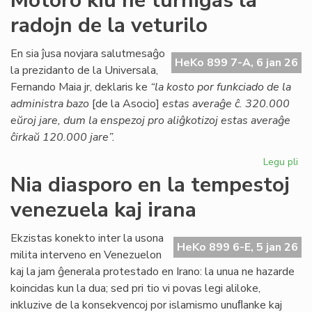
Motoro kiu ne turnigas la
Kessous
radojn de la veturilo
pri
la
agonianta
En sia ĵusa novjara salutmesaĝo
HeKo 899 7-A, 6 jan 26
SAT
la prezidanto de la Universala,
Fernando Maia jr, deklaris ke
“la kosto por funkciado de la
administra bazo
[de la Asocio]
estas averaĝe ĉ. 320.000
eŭroj jare, dum la enspezoj pro aliĝkotizoj estas averaĝe
ĉirkaŭ 120.000 jare”.
Legu pli
pri
Mo
Nia diasporo en la tempestoj
kiu
venezuela kaj irana
ne
tur
la
Ekzistas konekto inter la usona
HeKo 899 6-E, 5 jan 26
rad
milita interveno en Venezuelon
de
kaj la jam ĝenerala protestado en Irano: la unua ne hazarde
la
koincidas kun la dua; sed pri tio vi povas legi aliloke,
vet
inkluzive de la konsekvencoj por islamismo unuﬂanke kaj