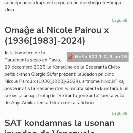
sendependeco kaj samtempe plene membriĝi en Eŭropa
Unio.
Legu pli
pri
Gr
Omaĝe al Nicole Pairou x
se
(1936[1983]-2024)
en
de
Eŭ
Je la komenco de la
HeKo 900 1-C, 8 jan 26
Un
Parlamenta sesio en Pavio,
29 decembro 2025, la Konsulino de la Esperanta Civito
petis c-anon Giorgio Silfer prezenti laŭdacion pri c-ino
Nicole Pairou x (1936[1983]-2024), artnome Nikolin”, kaj
poste invitis la Parlamenton al minuta silenta kunstaro, kiun
sekvis la unuaj strofoj de “Se kanto, jen kanto”, per la voĉo
de Anjo Amika. Jen la teksto de la laŭdacio.
Legu pli
pri
Om
SAT kondamnas la usonan
al
Nic