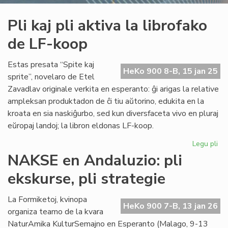
Pli kaj pli aktiva la librofako
de LF-koop
Estas presata “Spite kaj
HeKo 900 8-B, 15 jan 25
sprite”, novelaro de Etel
Zavadlav originale verkita en esperanto: ĝi arigas la relative
ampleksan produktadon de ĉi tiu aŭtorino, edukita en la
kroata en sia naskiĝurbo, sed kun diversfaceta vivo en pluraj
eŭropaj landoj; la libron eldonas LF-koop.
Legu pli
pri
Pli
NAKSE en Andaluzio: pli
kaj
ekskurse, pli strategie
pli
akt
la
La Formiketoj, kvinopa
HeKo 900 7-B, 13 jan 26
lib
organiza teamo de la kvara
de
NaturAmika KulturSemajno en Esperanto (Malago, 9-13