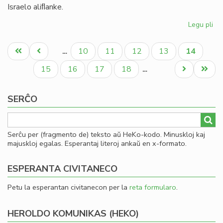
Israelo aliﬂanke.
Legu pli
pri
Ni
Pagination
di
Unua
Antaŭa
Paĝo
Paĝo
Paĝo
Paĝo
Aktuala
10
11
12
13
14
…
en
paĝo
paĝo
paĝo
la
Paĝo
Paĝo
Paĝo
Paĝo
Next
Last
15
16
17
18
…
te
page
page
ve
SERĈO
kaj
ira
Serĉu per (fragmento de) teksto aŭ HeKo-kodo. Minuskloj kaj
majuskloj egalas. Esperantaj literoj ankaŭ en x-formato.
ESPERANTA CIVITANECO
Petu la esperantan civitanecon per la
reta formularo
.
HEROLDO KOMUNIKAS (HEKO)