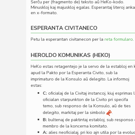
Serĉu per (fragmento de) teksto aŭ HeKo-kodo.
Minuskloj kaj majuskloj egalas. Esperantaj literoj ank
en x-formato.
ESPERANTA CIVITANECO
Petu la esperantan civitanecon per la
reta formularo
.
HEROLDO KOMUNIKAS (HEKO)
HeKo estas retagentejo je la servo de la establoj en 
apud la Pakto por la Esperanta Civito, sub la
imprimaturo de la Konsulo aŭ delegito. La informoj
estas:
C:
oﬁcialaj de la Civitaj instancoj, kiuj esprimas 
oﬁcialan starpunkton de la Civito pri specifa
temo, sub responso de la Konsulo, aŭ de ties
delegito, markitaj per la simbolo
.
B:
bultenaj de paktintaj establoj, sub responso
membro de la koncerna komitato.
A:
alies neoﬁcialaj, pri kio ajn utila por la evolu