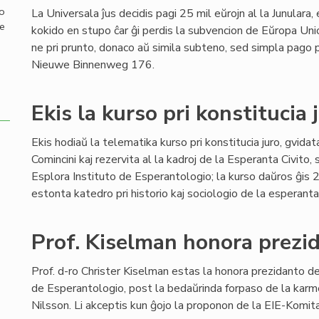
mo
La Universala ĵus decidis pagi 25 mil eŭrojn al la Junulara
de
kokido en stupo ĉar ĝi perdis la subvencion de Eŭropa Un
ne pri prunto, donaco aŭ simila subteno, sed simpla pago
Nieuwe Binnenweg 176.
Ekis la kurso pri konstitucia 
Ekis hodiaŭ la telematika kurso pri konstitucia juro, gvid
Comincini kaj rezervita al la kadroj de la Esperanta Civito, 
Esplora Instituto de Esperantologio; la kurso daŭros ĝis 2
estonta katedro pri historio kaj sociologio de la esperant
Prof. Kiselman honora prezi
Prof. d-ro Christer Kiselman estas la honora prezidanto de
de Esperantologio, post la bedaŭrinda forpaso de la karm
Nilsson. Li akceptis kun ĝojo la proponon de la EIE-Komit