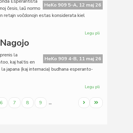
onda Esperantista
de
HeKo 909 5-A, 12 maj 26
noj ĉesis, laŭ normo
Civila
jn retajn voĉdonojn estas konsiderata kiel
Esperanta
Servo
Legu pli
pri
La
 Nagojo
Komitato
ne
prenis la
aprobas
HeKo 909 4-B, 11 maj 26
too, kaj haltis en
la
n la japana (kaj internacia) budhana esperanto-
buĝeton
de
TEJO
Legu pli
pri
Budhologio
kaj
la
Paĝo
Paĝo
Paĝo
Paĝo
Next
Last
6
7
8
9
…
raŭmismo
page
page
en
Nagojo