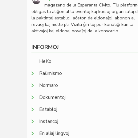
magazeno de la Esperanta Civito. Tiu platfor
ebligas la aliĝon al la eventoj kaj kursoj organizataj 
la paktintaj establoj, aĉeton de eldonaĵoj, abonon al
revuoj kaj multe pli. Vizitu ĝin tuj por konatiĝi kun la
aktivaĵoj kaj eldonaj novaĵoj de la konsorcio.
INFORMOJ
HeKo
Raŭmismo
Normaro
Dokumentoj
Establoj
Instancoj
En aliaj lingvoj