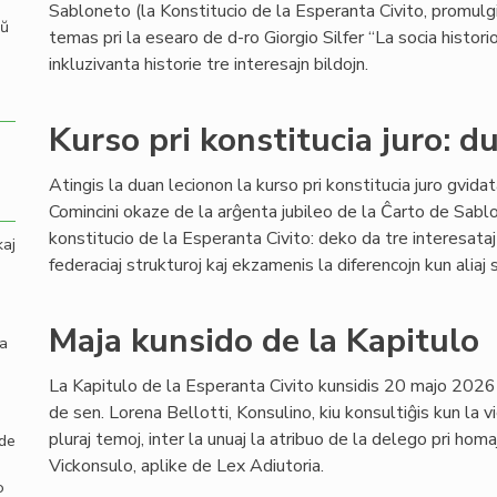
Sabloneto (la Konstitucio de la Esperanta Civito, promulgi
aŭ
temas pri la esearo de d-ro Giorgio Silfer “La socia hist
inkluzivanta historie tre interesajn bildojn.
Kurso pri konstitucia juro: d
Atingis la duan lecionon la kurso pri konstitucia juro gvid
Comincini okaze de la arĝenta jubileo de la Ĉarto de Sabl
konstitucio de la Esperanta Civito: deko da tre interesataj
kaj
federaciaj strukturoj kaj ekzamenis la diferencojn kun aliaj 
Maja kunsido de la Kapitulo
la
La Kapitulo de la Esperanta Civito kunsidis 20 majo 2026
de sen. Lorena Bellotti, Konsulino, kiu konsultiĝis kun la vi
pluraj temoj, inter la unuaj la atribuo de la delego pri ho
 de
Vickonsulo, aplike de Lex Adiutoria.
o