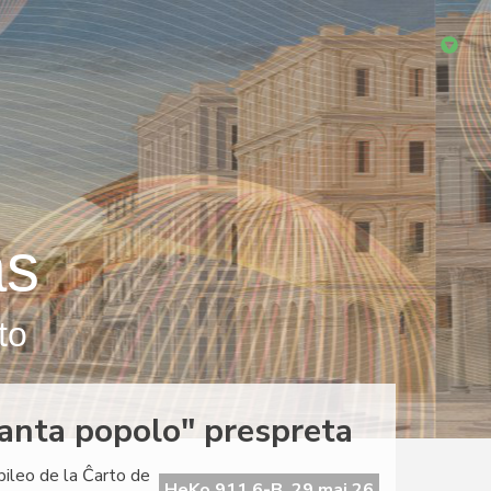
as
to
eranta popolo" prespreta
ubileo de la Ĉarto de
HeKo 911 6-B, 29 maj 26