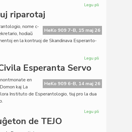
Legu pli
pri
Prof.
uj riparotaj
Kiselman
honora
antologio, nome c-
prezidanto
HeKo 909 7-B, 15 maj 26
ekretario, hodiaŭ
de
mentoj en la kontruoj de Skandinava Esperanto-
EIE
Legu pli
pri
La
 Civila Esperanta Servo
tegmentoj
en
venontmonate en
Lesjoforso
HeKo 909 6-B, 14 maj 26
o-Domon kaj La
tuj
ora Instituto de Esperantologio, tiuj pro la dua
riparotaj
o.
Legu pli
pri
La
buĝeton de TEJO
eksterprojektaj
kostoj