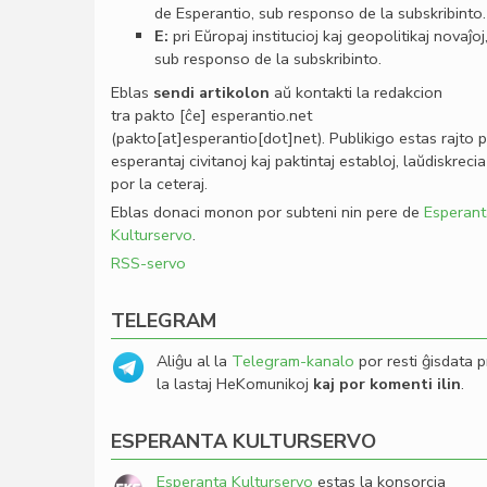
de Esperantio, sub responso de la subskribinto.
E:
pri Eŭropaj institucioj kaj geopolitikaj novaĵoj
sub responso de la subskribinto.
Eblas
sendi
artikolon
aŭ kontakti la redakcion
tra
pakto
[ĉe]
esperantio
.
net
(pakto[at]esperantio[dot]net)
. Publikigo estas rajto 
esperantaj civitanoj kaj paktintaj establoj, laŭdiskrecia
por la ceteraj.
Eblas donaci monon por subteni nin pere de
Esperant
Kulturservo
.
RSS-servo
TELEGRAM
Aliĝu al la
Telegram-kanalo
por resti ĝisdata p
la lastaj HeKomunikoj
kaj por komenti ilin
.
ESPERANTA KULTURSERVO
Esperanta Kulturservo
estas la konsorcia