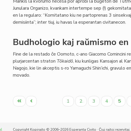
Mankis la kvorumo necesa por aprobi la buĝeton de Tutm
Junulara Organizo, kvankam intertempe sep (!) gekomitata
en la regularo: “Komitatano kiu ne partoprenas 3 sinsekva
demisiinta”; inter tiuj, iu havas la esperantan civitanecon.
Budhologio kaj raŭmismo en
Fine de la restado ĉe Oomoto, c-ano Giacomo Comincini re
plurjarcentan straton
Tōkaidō
, kiu kunligas Kansajon al Kan
Nagojo, kie lin akceptis s-ro Yamaguchi Shin’ichi, gravulo e
movado.
Pagination
Unua
Antaŭa
Paĝo
Paĝo
Paĝo
Paĝo
Aktua
1
2
3
4
5
paĝo
paĝo
paĝo
al
Copyright Kopirajto © 2006–2026 Esperanta Civito · Ĉiuj rajtoj rezervitaj.