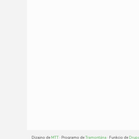
Dizajno de
MTT
· Programo de
Tramontána
· Funkcio de
Drup