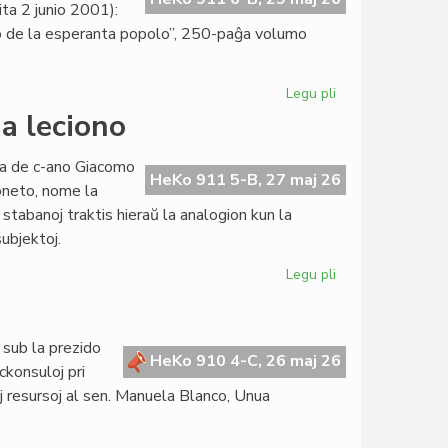
ta 2 junio 2001):
orio de la esperanta popolo”, 250-paĝa volumo
Legu pli
pri
"La
ua leciono
socia
historio
ata de c-ano Giacomo
de
HeKo 911 5-B, 27 maj 26
oneto, nome la
la
 stabanoj traktis hieraŭ la analogion kun la
esperanta
subjektoj.
popolo"
prespreta
Legu pli
pri
Kurso
pri
konstitucia
 sub la prezido
juro:
HeKo 910 4-C, 26 maj 26
ckonsuloj pri
dua
maj resursoj al sen. Manuela Blanco, Unua
leciono