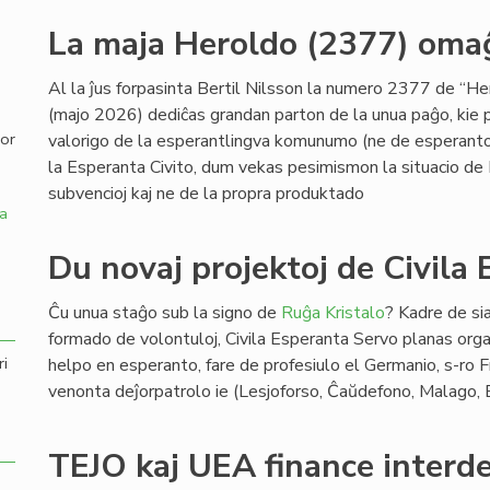
La maja Heroldo (2377) omaĝ
,
Al la ĵus forpasinta Bertil Nilsson la numero 2377 de “H
(majo 2026) dediĉas grandan parton de la unua paĝo, kie p
por
valorigo de la esperantlingva komunumo (ne de esperanto 
la Esperanta Civito, dum vekas pesimismon la situacio de 
subvencioj kaj ne de la propra produktado
a
Du novaj projektoj de Civila
Ĉu unua staĝo sub la signo de
Ruĝa Kristalo
? Kadre de sia
formado de volontuloj, Civila Esperanta Servo planas organ
ri
helpo en esperanto, fare de profesiulo el Germanio, s-ro
venonta deĵorpatrolo ie (Lesjoforso, Ĉaŭdefono, Malago,
TEJO kaj UEA finance interd