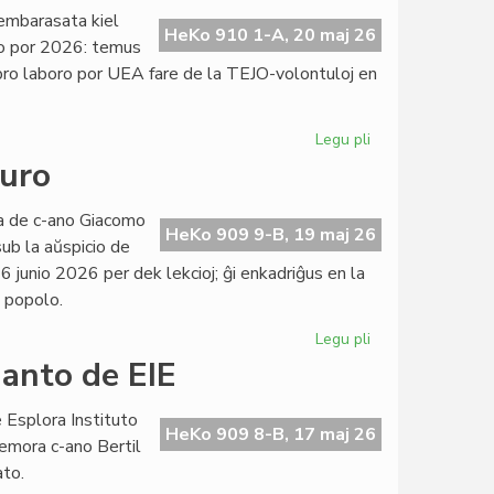
projektoj
, embarasata kiel
de
HeKo 910 1-A, 20 maj 26
io por 2026: temus
Civila
 pro laboro por UEA fare de la TEJO-volontuloj en
Esperanta
Servo
Legu pli
pri
TEJO
juro
kaj
UEA
ata de c-ano Giacomo
finance
HeKo 909 9-B, 19 maj 26
sub la aŭspicio de
interdependaj:
6 junio 2026 per dek lekcioj; ĝi enkadriĝus en la
ĉu
a popolo.
konvene?
Legu pli
pri
Ekis
danto de EIE
la
kurso
 Esplora Instituto
pri
HeKo 909 8-B, 17 maj 26
emora c-ano Bertil
konstitucia
ato.
juro