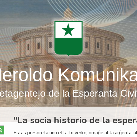
eroldo Komunik
etagentejo de la Esperanta Civi
"La socia historio de la esp
Estas prespreta unu el la tri verkoj omaĝe al la arĝenta j