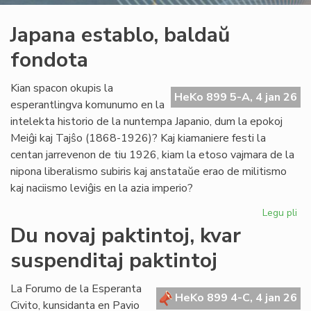
Japana establo, baldaŭ
fondota
Kian spacon okupis la
HeKo 899 5-A, 4 jan 26
esperantlingva komunumo en la
intelekta historio de la nuntempa Japanio, dum la epokoj
Meiĝi kaj Tajŝo (1868-1926)? Kaj kiamaniere festi la
centan jarrevenon de tiu 1926, kiam la etoso vajmara de la
nipona liberalismo subiris kaj anstataŭe erao de militismo
kaj naciismo leviĝis en la azia imperio?
Legu pli
pri
Ja
Du novaj paktintoj, kvar
est
suspenditaj paktintoj
ba
fo
La Forumo de la Esperanta
HeKo 899 4-C, 4 jan 26
Civito, kunsidanta en Pavio