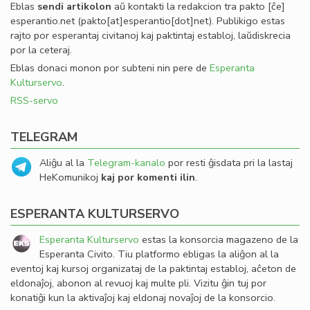
Eblas
sendi
artikolon
aŭ kontakti la redakcion tra
pakto
[ĉe]
esperantio
.
net
(pakto[at]esperantio[dot]net)
. Publikigo estas
rajto por esperantaj civitanoj kaj paktintaj establoj, laŭdiskrecia
por la ceteraj.
Eblas donaci monon por subteni nin pere de
Esperanta
Kulturservo
.
RSS-servo
TELEGRAM
Aliĝu al la
Telegram-kanalo
por resti ĝisdata pri la lastaj
HeKomunikoj
kaj por komenti ilin
.
ESPERANTA KULTURSERVO
Esperanta Kulturservo
estas la konsorcia magazeno de la
Esperanta Civito. Tiu platformo ebligas la aliĝon al la
eventoj kaj kursoj organizataj de la paktintaj establoj, aĉeton de
eldonaĵoj, abonon al revuoj kaj multe pli. Vizitu ĝin tuj por
konatiĝi kun la aktivaĵoj kaj eldonaj novaĵoj de la konsorcio.