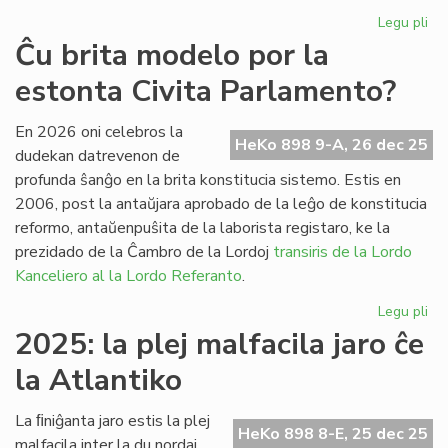
Legu pli
pri
Fr
Ĉu brita modelo por la
pa
estonta Civita Parlamento?
ses
po
la
En 2026 oni celebros la
HeKo 898 9-A, 26 dec 25
Pa
dudekan datrevenon de
profunda ŝanĝo en la brita konstitucia sistemo. Estis en
2006, post la antaŭjara aprobado de la leĝo de konstitucia
reformo, antaŭenpuŝita de la laborista registaro, ke la
prezidado de la Ĉambro de la Lordoj
transiris de la Lordo
Kanceliero al la Lordo Referanto
.
Legu pli
pri
Ĉu
2025: la plej malfacila jaro ĉe
bri
la Atlantiko
mo
po
la
La ﬁniĝanta jaro estis la plej
HeKo 898 8-E, 25 dec 25
es
malfacila inter la du nordaj