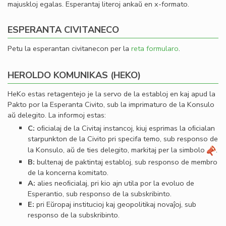
majuskloj egalas. Esperantaj literoj ankaŭ en x-formato.
ESPERANTA CIVITANECO
Petu la esperantan civitanecon per la
reta formularo
.
HEROLDO KOMUNIKAS (HEKO)
HeKo estas retagentejo je la servo de la establoj en kaj apud la
Pakto por la Esperanta Civito, sub la imprimaturo de la Konsulo
aŭ delegito. La informoj estas:
C:
oﬁcialaj de la Civitaj instancoj, kiuj esprimas la oﬁcialan
starpunkton de la Civito pri specifa temo, sub responso de
la Konsulo, aŭ de ties delegito, markitaj per la simbolo
.
B:
bultenaj de paktintaj establoj, sub responso de membro
de la koncerna komitato.
A:
alies neoﬁcialaj, pri kio ajn utila por la evoluo de
Esperantio, sub responso de la subskribinto.
E:
pri Eŭropaj institucioj kaj geopolitikaj novaĵoj, sub
responso de la subskribinto.