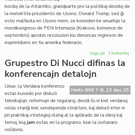
Civ
bordoj de la Atlantiko, grandparte pro la politikaj decidoj de
Pa
la reelektita prezidento de Usono, Donald Trump; sed ĝi
estis malfacila en Usono mem, se konsideri ke unuafoje la
mondkongreso de PEN Internacia (Krakovo, komence de
septembro) aprobis rezolucion kiu denuncas regreson de
esprimlibero en tiu amerika federacio.
Legu pli
pri
2 komentoj
2025:
Grupestro Di Nucci difinas la
la
konferencajn detalojn
plej
malfacila
jaro
Unue, la Verdana konferenco
HeKo 898 7-B, 23 dec 25
ĉe
estas kunsido por diskuti
la
teknikaĵojn, reformojn de regularoj, decidi ĉu ni kiel verdanoj
Atlantiko
volas stariĝi kiel sendependa strukturo, kaj debati inter ni
pri praktikaj strategioj rilataj al la aplikado de la ideoj kaj
temoj, kiuj
jam
estas en la programo, kiun la civitanaro
voĉdonis.