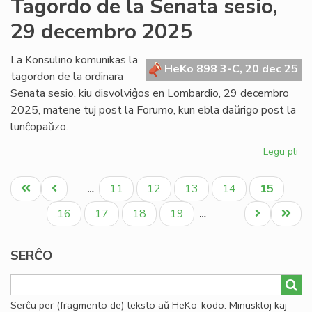
Tagordo de la Senata sesio,
Kap
29 decembro 2025
ku
fiz
en
La Konsulino komunikas la
HeKo 898 3-C, 20 dec 25
Mi
tagordon de la ordinara
po
Senata sesio, kiu disvolviĝos en Lombardio, 29 decembro
se
2025, matene tuj post la Forumo, kun ebla daŭrigo post la
lunĉopaŭzo.
Legu pli
pri
Ta
Pagination
de
Unua
Antaŭa
Paĝo
Paĝo
Paĝo
Paĝo
Aktuala
11
12
13
14
15
…
la
paĝo
paĝo
paĝo
Se
Paĝo
Paĝo
Paĝo
Paĝo
Next
Last
16
17
18
19
…
ses
page
page
29
SERĈO
de
20
Serĉu per (fragmento de) teksto aŭ HeKo-kodo. Minuskloj kaj