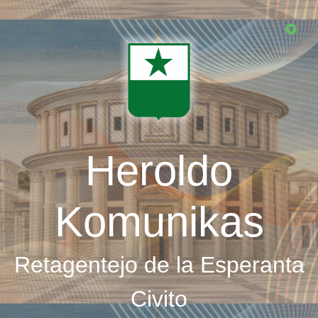
Skip
to
main
content
Heroldo
Komunikas
Retagentejo de la Esperanta
Civito