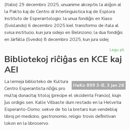
(Italio) 29 decembro 2025, unuanime akceptis la aliĝon al
la Pakto kaj de Centro di Interlinguistica kaj de Esplora
Instituto de Esperantologio: la unua fondiĝis en Kiaso
(Svislando) 6 decembro 2025 kiel transformo de itala al
svisa institucio, kun jura sidejo en Belinzono; la dua fondiĝis
en Järfälla (Svedio) 8 decembro 2025, kun jura sidej
Legu pli
pri
Du
Bibliotekoj riĉiĝas en KCE kaj
no
AEI
pak
kv
sus
La lerneja biblioteko de Kultura
HeKo 899 3-B, 3 jan 26
pak
Centro Esperantista riĉiĝis pro
multaj donacitaj titoloj (precipe el okcidenta Francio), kiujn
ĵus ordigis sen. Kalle Vilbaste dum restado en la Helvetia
Esperanto-Domo; sekve de tio la bretaro kun vendeblaj
libroj pri medicino, gastronomio, religio trovis deﬁnitivan
lokon en la libroservo.