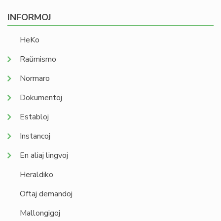
INFORMOJ
HeKo
Raŭmismo
Normaro
Dokumentoj
Establoj
Instancoj
En aliaj lingvoj
Heraldiko
Oftaj demandoj
Mallongigoj