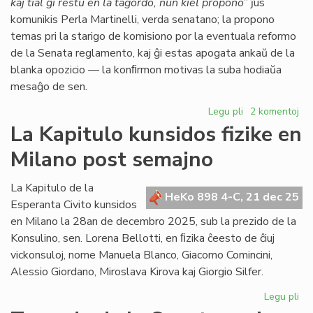
kaj tial ĝi restu en la tagordo, nun kiel propono
” ĵus
komunikis Perla Martinelli, verda senatano; la propono
temas pri la starigo de komisiono por la eventuala reformo
de la Senata reglamento, kaj ĝi estas apogata ankaŭ de la
blanka opozicio — la konﬁrmon motivas la suba hodiaŭa
mesaĝo de sen.
Legu pli
pri
2 komentoj
Senata
La Kapitulo kunsidos fizike en
reglamento:
Milano post semajno
Fernández
malfirmas,
Martinelli
La Kapitulo de la
HeKo 898 4-C, 21 dec 25
konfirmas
Esperanta Civito kunsidos
en Milano la 28an de decembro 2025, sub la prezido de la
Konsulino, sen. Lorena Bellotti, en ﬁzika ĉeesto de ĉiuj
vickonsuloj, nome Manuela Blanco, Giacomo Comincini,
Alessio Giordano, Miroslava Kirova kaj Giorgio Silfer.
Legu pli
pri
La