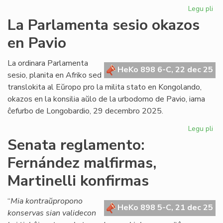
Legu pli
pri
Gr
La Parlamenta sesio okazos
Di
en Pavio
Nu
dif
la
La ordinara Parlamenta
HeKo 898 6-C, 22 dec 25
ko
sesio, planita en Afriko sed
det
translokita al Eŭropo pro la milita stato en Kongolando,
okazos en la konsilia aŭlo de la urbodomo de Pavio, iama
ĉefurbo de Longobardio, 29 decembro 2025.
Legu pli
pri
La
Senata reglamento:
Pa
Fernández malfirmas,
ses
ok
Martinelli konfirmas
en
Pa
“
Mia kontraŭpropono
HeKo 898 5-C, 21 dec 25
konservas sian validecon