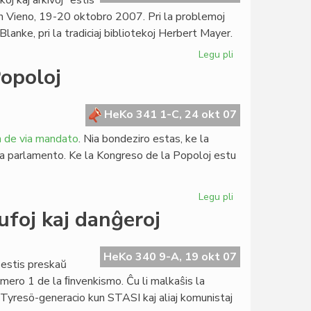
oj kaj arkivoj” estis
Pollando
 Vieno, 19-20 oktobro 2007. Pri la problemoj
Blanke, pri la tradiciaj bibliotekoj Herbert Mayer.
Legu pli
pri
Biblioteka
Popoloj
kolokvo
en
Vieno
HeKo 341 1-C, 24 okt 07
n de via mandato
. Nia bondeziro estas, ke la
a parlamento. Ke la Kongreso de la Popoloj estu
Legu pli
pri
Saluto
lufoj kaj danĝeroj
al
la
Kongreso
HeKo 340 9-A, 19 okt 07
 estis preskaŭ
de
numero 1 de la ﬁnvenkismo. Ĉu li malkaŝis la
la
Tyresö-generacio kun STASI kaj aliaj komunistaj
Popoloj