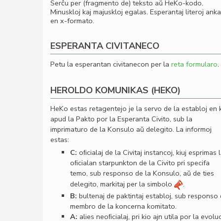
Serĉu per (fragmento de) teksto aŭ HeKo-kodo.
Minuskloj kaj majuskloj egalas. Esperantaj literoj ank
en x-formato.
ESPERANTA CIVITANECO
Petu la esperantan civitanecon per la
reta formularo
.
HEROLDO KOMUNIKAS (HEKO)
HeKo estas retagentejo je la servo de la establoj en 
apud la Pakto por la Esperanta Civito, sub la
imprimaturo de la Konsulo aŭ delegito. La informoj
estas:
C:
oﬁcialaj de la Civitaj instancoj, kiuj esprimas 
oﬁcialan starpunkton de la Civito pri specifa
temo, sub responso de la Konsulo, aŭ de ties
delegito, markitaj per la simbolo
.
B:
bultenaj de paktintaj establoj, sub responso
membro de la koncerna komitato.
A:
alies neoﬁcialaj, pri kio ajn utila por la evolu