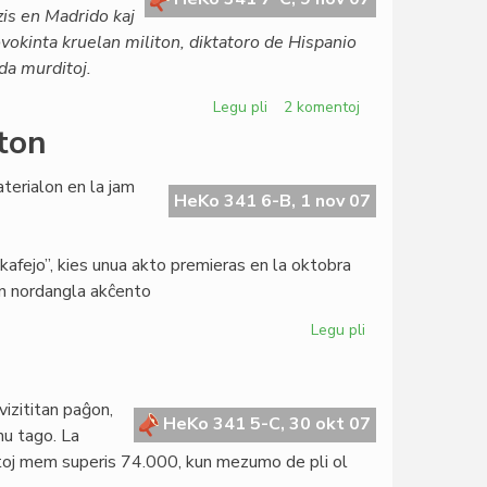
is en Madrido kaj
ovokinta kruelan militon, diktatoro de Hispanio
 da murditoj.
Legu pli
pri
2 komentoj
La
ton
Konsulo
subskribis
terialon en la jam
proteston
HeKo 341 6-B, 1 nov 07
pri
Franco
 kafejo”, kies unua akto premieras en la oktobra
un nordangla akĉento
Legu pli
pri
Tra
LF
elektu
vizititan paĝon,
Nobel-
HeKo 341 5-C, 30 okt 07
nu tago. La
kandidaton
ntoj mem superis 74.000, kun mezumo de pli ol