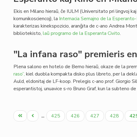
Ekis en Milano hieraŭ, ĉe IULM (Universitato pri lingvoj kaj
komunikosciencoj), la
Internacia Semajno de la Esperanto-
karakterizas kinekspozicio, aranĝita de c-ano Andrea Mont
bibliotekisto,
laŭ programo de la Esperanta Civito
.
"La infana raso" premieris e
Plena salono en hotelo de Berno hieraŭ, okaze de la pre
raso”,
kiel duobla kompakta disko plus libreto, per la de
Auld, eldonitaj de LF-koop. Prelegis c-ano prof. Giorgio Si
esperantistoj, unuavice s-ro Bruno Graf, kun la subteno d
Pagination
Unua
Antaŭa
Paĝo
Paĝo
Paĝo
Paĝo
Ak
425
426
427
428
42
…
paĝo
paĝo
pa