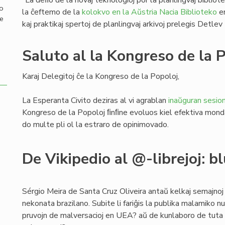
“La deﬁo de la novaj teknologioj por la planlingvaj bibliotek
mo
la ĉeftemo de la
kolokvo en la Aŭstria Nacia Biblioteko
en
de
kaj praktikaj spertoj de planlingvaj arkivoj prelegis Detlev 
Saluto al la Kongreso de la 
Karaj Delegitoj ĉe la Kongreso de la Popoloj,
La Esperanta Civito deziras al vi agrablan
inaŭguran sesio
Kongreso de la Popoloj ﬁnﬁne evoluos kiel efektiva mond
do multe pli ol la estraro de opinimovado.
De Vikipedio al @-librejoj: b
Sérgio Meira de Santa Cruz Oliveira antaŭ kelkaj semajnoj
nekonata brazilano. Subite li fariĝis la publika malamiko 
pruvojn de malversacioj en UEA? aŭ de kunlaboro de tuta 