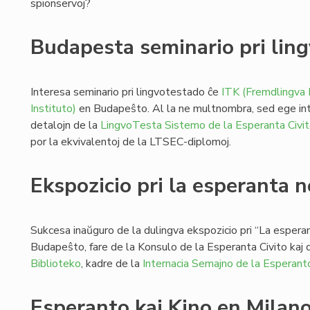
spionservoj?
Budapesta seminario pri lin
Interesa seminario pri lingvotestado ĉe
ITK (Fremdlingva 
Instituto)
en Budapeŝto. Al la ne multnombra, sed ege inte
detalojn de la
LingvoTesta Sistemo de la Esperanta Civi
por la ekvivalentoj de la LTSEC-diplomoj.
Ekspozicio pri la esperanta 
Sukcesa inaŭguro de la dulingva ekspozicio pri “La espera
Budapeŝto, fare de la Konsulo de la Esperanta Civito kaj d
Biblioteko
, kadre de la
Internacia Semajno de la Esperant
Esperanto kaj Kino en Milan