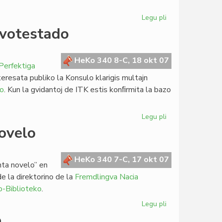
Legu pli
pri
De
gvotestado
Vikipedio
al
@-
HeKo 340 8-C, 18 okt 07
Perfektiga
librejoj:
resata publiko la Konsulo klarigis multajn
blufoj
to
. Kun la gvidantoj de ITK estis konﬁrmita la bazo
kaj
danĝeroj
Legu pli
pri
Budapesta
novelo
seminario
pri
lingvotestado
HeKo 340 7-C, 17 okt 07
nta novelo” en
e la direktorino de la
Fremdlingva Nacia
o-Biblioteko
.
Legu pli
pri
Ekspozicio
o