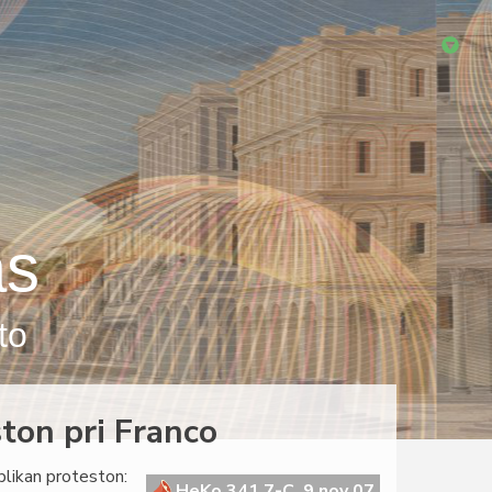
as
to
ton pri Franco
blikan proteston:
HeKo 341 7-C, 9 nov 07