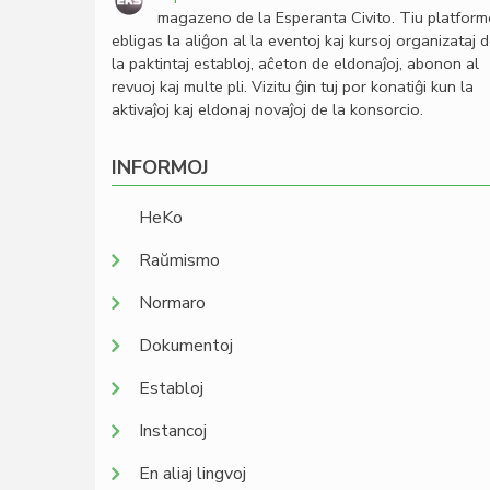
magazeno de la Esperanta Civito. Tiu platfor
ebligas la aliĝon al la eventoj kaj kursoj organizataj 
la paktintaj establoj, aĉeton de eldonaĵoj, abonon al
revuoj kaj multe pli. Vizitu ĝin tuj por konatiĝi kun la
aktivaĵoj kaj eldonaj novaĵoj de la konsorcio.
INFORMOJ
HeKo
Raŭmismo
Normaro
Dokumentoj
Establoj
Instancoj
En aliaj lingvoj