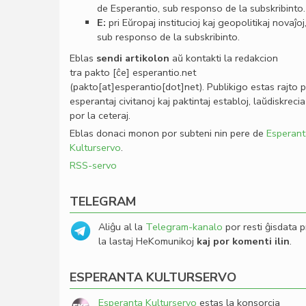
de Esperantio, sub responso de la subskribinto.
E:
pri Eŭropaj institucioj kaj geopolitikaj novaĵoj
sub responso de la subskribinto.
Eblas
sendi
artikolon
aŭ kontakti la redakcion
tra
pakto
[ĉe]
esperantio
.
net
(pakto[at]esperantio[dot]net)
. Publikigo estas rajto 
esperantaj civitanoj kaj paktintaj establoj, laŭdiskrecia
por la ceteraj.
Eblas donaci monon por subteni nin pere de
Esperant
Kulturservo
.
RSS-servo
TELEGRAM
Aliĝu al la
Telegram-kanalo
por resti ĝisdata p
la lastaj HeKomunikoj
kaj por komenti ilin
.
ESPERANTA KULTURSERVO
Esperanta Kulturservo
estas la konsorcia