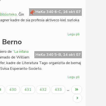
pri
la
esperanta
HeKo 340 6-C, 16 okt 07
Biblioteko
. Ĝin
novelo
agner kadre de sia profesia aktiveco kiel surloka
Legu pli
pri
Esperanto
n Berno
kaj
Kino
miero de
“La infana
en
HeKo 340 5-B, 14 okt 07
klamado de William
Milano
lfer, kadre de Literatura Tago organizita de bernaj
e Svisa Esperanto-Societo.
Legu pli
pri
"La
infana
tuala
Paĝo
Paĝo
Paĝo
Paĝo
Last
9
430
431
432
433
…
raso"
ĝo
page
premieris
Next
en
page