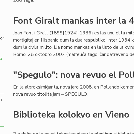
200 tage.
,
Font Giralt mankas inter la 
Joan Font i Giralt (1899[1924]-1936) estas unu el la milo
por
mortigitaj en Hispanio dum la dua respubliko, inter 1934 k
dum la civila milito. Lia nomo mankas en la listo de la kvi
Romo, 28 oktobro 2007 (malfeliĉa tago, ĉar datreveno d
a
"Spegulo": nova revuo el Po
En la alproksimiĝanta, nova jaro 2008, en Pollando kome
nova revuo titolita jam – SPEGULO.
ri
Biblioteka kolokvo en Vieno