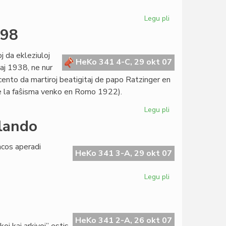
Legu pli
pri
Unu
498
jaro,
cent
j da ekleziuloj
mil
HeKo 341 4-C, 29 okt 07
aj 1938, ne nur
vizitoj
ncento da martiroj beatigitaj de papo Ratzinger en
e la faŝisma venko en Romo 1922).
Legu pli
pri
Font
llando
Giralt
mankas
ncos aperadi
inter
HeKo 341 3-A, 29 okt 07
la
498
Legu pli
pri
"Spegulo":
nova
revuo
el
HeKo 341 2-A, 26 okt 07