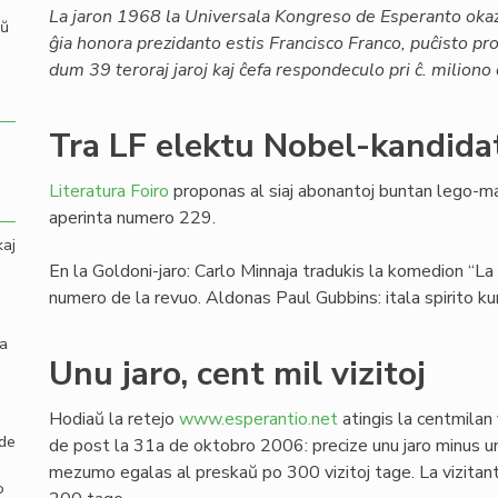
La jaron 1968 la Universala Kongreso de Esperanto okaz
aŭ
ĝia honora prezidanto estis Francisco Franco, puĉisto pr
dum 39 teroraj jaroj kaj ĉefa respondeculo pri ĉ. miliono
Tra LF elektu Nobel-kandida
Literatura Foiro
proponas al siaj abonantoj buntan lego-ma
aperinta numero 229.
kaj
En la Goldoni-jaro: Carlo Minnaja tradukis la komedion “La
numero de la revuo. Aldonas Paul Gubbins: itala spirito k
la
Unu jaro, cent mil vizitoj
Hodiaŭ la retejo
www.esperantio.net
atingis la centmilan 
 de
de post la 31a de oktobro 2006: precize unu jaro minus u
mezumo egalas al preskaŭ po 300 vizitoj tage. La vizita
o