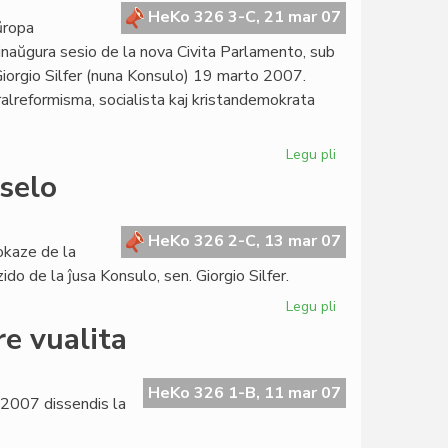
la
HeKo 326 3-C, 21 mar 07
ŭropa
estonta
 inaŭgura sesio de la nova Civita Parlamento, sub
Kortumo
Giorgio Silfer (nuna Konsulo) 19 marto 2007.
ralreformisma, socialista kaj kristandemokrata
Legu pli
pri
Sukcesa
selo
parlamenta
sesio
en
HeKo 326 2-C, 13 mar 07
okaze de la
Bruselo
do de la ĵusa Konsulo, sen. Giorgio Silfer.
Legu pli
pri
La
re vualita
Kapitulo
kunvenos
en
HeKo 326 1-B, 11 mar 07
o 2007 dissendis la
Bruselo