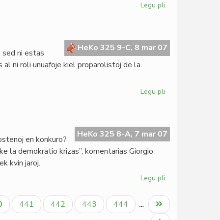
Legu pli
pri
Benino:
ILEI-
seminario
mistere
HeKo 325 9-C, 8 mar 07
 sed ni estas
vualita
l ni roli unuafoje kiel proparolistoj de la
Legu pli
pri
Internacia
Virina
Tago
2007
HeKo 325 8-A, 7 mar 07
ostenoj en konkuro?
: ke la demokratio krizas”, komentarias Giorgio
k kvin jaroj.
Legu pli
pri
Pli
da
tuala
Paĝo
Paĝo
Paĝo
Paĝo
Last
0
441
442
443
444
…
postenoj
ĝo
page
ol