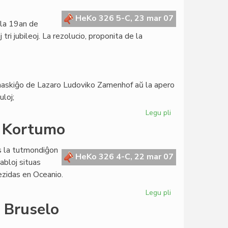
Biblioteka
Sistemo
HeKo 326 5-C, 23 mar 07
 la 19an de
de
i jubileoj. La rezolucio, proponita de la
Esperantio
a naskiĝo de Lazaro Ludoviko Zamenhof aŭ la apero
uloj;
Legu pli
pri
Zamenhofa
a Kortumo
Literatura
Esperanto-
s la tutmondiĝon
Jubileo
HeKo 326 4-C, 22 mar 07
tabloj situas
2009
ezidas en Oceanio.
Legu pli
pri
Tri
 Bruselo
kontinentoj
en