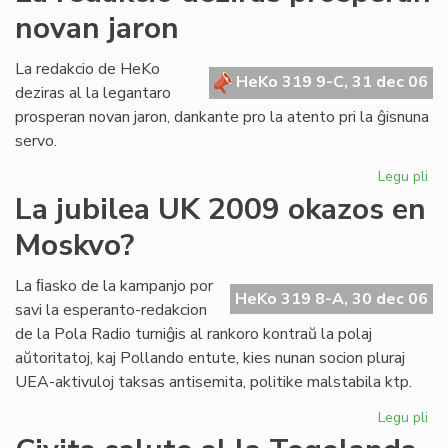
mal
novan jaron
di
La redakcio de HeKo
HeKo 319 9-C, 31 dec 06
deziras al la legantaro
prosperan novan jaron, dankante pro la atento pri la ĝisnuna
servo.
Legu pli
pri
La
La jubilea UK 2009 okazos en
re
Moskvo?
dez
pr
no
La ﬁasko de la kampanjo por
HeKo 319 8-A, 30 dec 06
jar
savi la esperanto-redakcion
de la Pola Radio turniĝis al rankoro kontraŭ la polaj
aŭtoritatoj, kaj Pollando entute, kies nunan socion pluraj
UEA-aktivuloj taksas antisemita, politike malstabila ktp.
Legu pli
pri
La