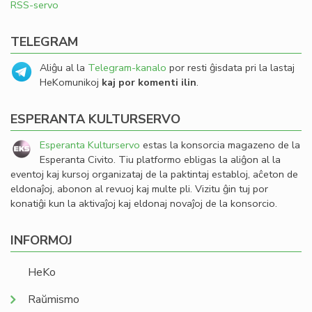
RSS-servo
TELEGRAM
Aliĝu al la
Telegram-kanalo
por resti ĝisdata pri la lastaj
HeKomunikoj
kaj por komenti ilin
.
ESPERANTA KULTURSERVO
Esperanta Kulturservo
estas la konsorcia magazeno de la
Esperanta Civito. Tiu platformo ebligas la aliĝon al la
eventoj kaj kursoj organizataj de la paktintaj establoj, aĉeton de
eldonaĵoj, abonon al revuoj kaj multe pli. Vizitu ĝin tuj por
konatiĝi kun la aktivaĵoj kaj eldonaj novaĵoj de la konsorcio.
INFORMOJ
HeKo
Raŭmismo