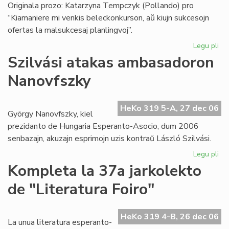
Originala prozo: Katarzyna Tempczyk (Pollando) pro
“Kiamaniere mi venkis beleckonkurson, aŭ kiujn sukcesojn
ofertas la malsukcesaj planlingvoj”.
Legu pli
pri
Lit
Szilvási atakas ambasadoron
ko
Nanovfszky
"Li
20
HeKo 319 5-A, 27 dec 06
György Nanovfszky, kiel
prezidanto de Hungaria Esperanto-Asocio, dum 2006
senbazajn, akuzajn esprimojn uzis kontraŭ László Szilvási.
Legu pli
pri
Szi
Kompleta la 37a jarkolekto
at
de "Literatura Foiro"
am
Na
HeKo 319 4-B, 26 dec 06
La unua literatura esperanto-