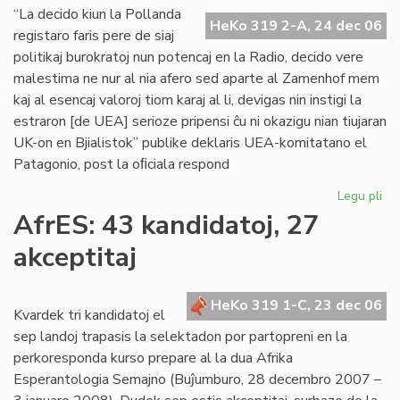
en
“La decido kiun la Pollanda
HeKo 319 2-A, 24 dec 06
es
registaro faris pere de siaj
politikaj burokratoj nun potencaj en la Radio, decido vere
malestima ne nur al nia afero sed aparte al Zamenhof mem
kaj al esencaj valoroj tiom karaj al li, devigas nin instigi la
estraron [de UEA] serioze pripensi ĉu ni okazigu nian tiujaran
UK-on en Bjialistok” publike deklaris UEA-komitatano el
Patagonio, post la oﬁciala respond
Legu pli
pri
Mil
AfrES: 43 kandidatoj, 27
ku
akceptitaj
Po
Re
en
HeKo 319 1-C, 23 dec 06
la
Kvardek tri kandidatoj el
fut
sep landoj trapasis la selektadon por partopreni en la
de
perkoresponda kurso prepare al la dua Afrika
UE
Esperantologia Semajno (Buĵumburo, 28 decembro 2007 –