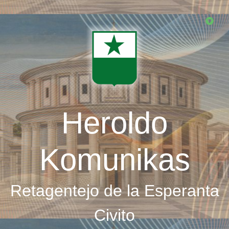
Skip
to
main
content
Heroldo
Komunikas
Retagentejo de la Esperanta
Civito