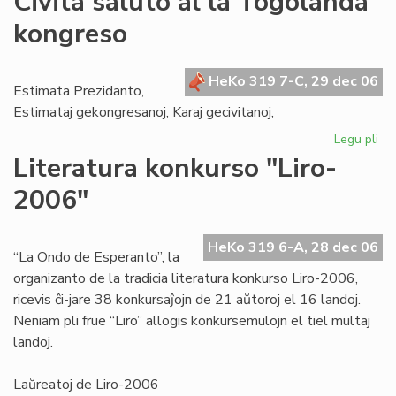
Civita saluto al la Togolanda
jub
kongreso
UK
20
ok
HeKo 319 7-C, 29 dec 06
en
Estimata Prezidanto,
Mo
Estimataj gekongresanoj, Karaj gecivitanoj,
Legu pli
pri
Civ
Literatura konkurso "Liro-
sal
2006"
al
la
To
HeKo 319 6-A, 28 dec 06
ko
“La Ondo de Esperanto”, la
organizanto de la tradicia literatura konkurso Liro-2006,
ricevis ĉi-jare 38 konkursaĵojn de 21 aŭtoroj el 16 landoj.
Neniam pli frue “Liro” allogis konkursemulojn el tiel multaj
landoj.
Laŭreatoj de Liro-2006