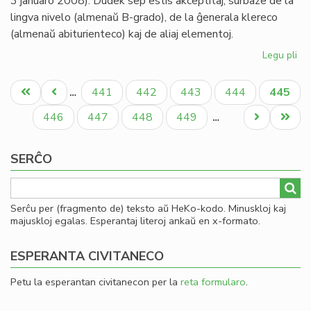
3 januaro 2008). Dudek sep estis akceptitaj, surbaze de la
lingva nivelo (almenaŭ B-grado), de la ĝenerala klereco
(almenaŭ abiturienteco) kaj de aliaj elementoj.
Legu pli
pri
Afr
Pagination
43
Unua
Antaŭa
Paĝo
Paĝo
Paĝo
Paĝo
Aktual
441
442
443
444
445
…
kan
paĝo
paĝo
paĝo
27
Paĝo
Paĝo
Paĝo
Paĝo
Next
Last
446
447
448
449
…
akc
page
page
SERĈO
Serĉu per (fragmento de) teksto aŭ HeKo-kodo. Minuskloj kaj
majuskloj egalas. Esperantaj literoj ankaŭ en x-formato.
ESPERANTA CIVITANECO
Petu la esperantan civitanecon per la
reta formularo
.