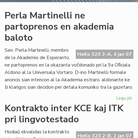
Perla Martinelli ne
partoprenos en akademia
baloto
Sen. Perla Martinelli, membro
HeKo 320 3-A, 4 jan 07
de la Akademio de Esperanto,
ne partoprenos en la okazanta voĉdonado pri la 9a Oﬁciala
Aldono al la Universala Vortaro. D-ino Martinelli formale
anoncis sian intencon al la Akademia estraro, aldonante ke
ŝi klarigos sian decidon per detala komuniko tra la gazetaro.
Legu pli
pri
Per
Kontrakto inter KCE kaj ITK
Mar
pri lingvotestado
ne
pa
en
Hodiaŭ ekvalidas la kontrakto
HeKo 320 2-B, 2 jan 07
ak