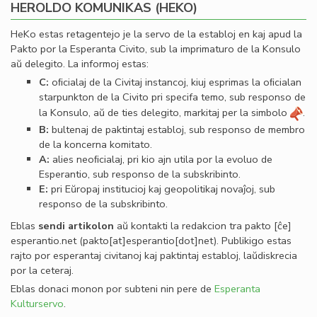
HEROLDO KOMUNIKAS (HEKO)
HeKo estas retagentejo je la servo de la establoj en kaj apud la
Pakto por la Esperanta Civito, sub la imprimaturo de la Konsulo
aŭ delegito. La informoj estas:
C:
oﬁcialaj de la Civitaj instancoj, kiuj esprimas la oﬁcialan
starpunkton de la Civito pri specifa temo, sub responso de
la Konsulo, aŭ de ties delegito, markitaj per la simbolo
.
B:
bultenaj de paktintaj establoj, sub responso de membro
de la koncerna komitato.
A:
alies neoﬁcialaj, pri kio ajn utila por la evoluo de
Esperantio, sub responso de la subskribinto.
E:
pri Eŭropaj institucioj kaj geopolitikaj novaĵoj, sub
responso de la subskribinto.
Eblas
sendi
artikolon
aŭ kontakti la redakcion tra
pakto
[ĉe]
esperantio
.
net
(pakto[at]esperantio[dot]net)
. Publikigo estas
rajto por esperantaj civitanoj kaj paktintaj establoj, laŭdiskrecia
por la ceteraj.
Eblas donaci monon por subteni nin pere de
Esperanta
Kulturservo
.