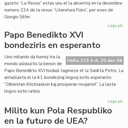
gazeto “La Revuo” estas unu el la akcentoj en la decembra
numero 224 de la revuo “Literatura Foiro”, per eseo de
Giorgio Silfer.
Legu pli
pri
Ko
Papo Benedikto XVI
la
bondeziris en esperanto
37
jar
de
Unu miliardo da homoj tra la
HeKo 319 3-A, 25 dec 06
"Li
mondo aŭskultis la benon de
Foi
Papo Benedikto XVI hodiaŭ tagmeze el la Sankta Petro. La
antaŭlasta el la 61 bondeziraj lingvoj estis esperanto:
“Dibenitan Kristnaskon kaj prosperan novjaron!”. La lasta
lingvo estis latino.
Legu pli
pri
Pa
Milito kun Pola Respubliko
Be
en la futuro de UEA?
XV
bon