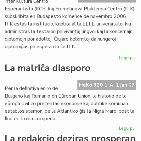
inter Kultura Centro
ba
Esperantista (KCE) kaj Fremdlingva Plukleriga Centro (ITK),
subskribita en Budapesto komence de novembro 2006.
ITK estas la institucio, kuplita al la ELTE-universitato, kiu
administras la testaron pri vivantaj lingvoj kaj la koncernajn
diplomojn por adoltoj. Ĉiujare kelkmiloj da hungaroj
diplomiĝas pri esperanto ĉe ITK.
Legu pli
pri
Ko
La malriĉa diasporo
int
KC
kaj
HeKo 320 1-A, 1 jan 07
Per la deﬁnitiva eniro de
IT
Bulgario kaj Rumanio en Eŭropan Union, la historio de la
pri
eŭropa civilizo prezentas ekonomie kaj politike komunan
li
establosistemon, de la Atlantiko ĝis la Nigra Maro, post la
ﬁno de la romia imperio.
Legu pli
pri
La
La redakcio deziras prosperan