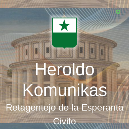
Skip
to
main
content
Heroldo
Komunikas
Retagentejo de la Esperanta
Civito