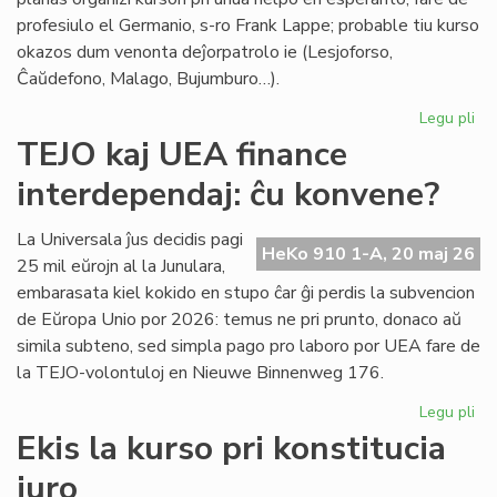
profesiulo el Germanio, s-ro Frank Lappe; probable tiu kurso
okazos dum venonta deĵorpatrolo ie (Lesjoforso,
Ĉaŭdefono, Malago, Bujumburo…).
Legu pli
pri
Du
TEJO kaj UEA finance
no
interdependaj: ĉu konvene?
pro
de
Civ
La Universala ĵus decidis pagi
HeKo 910 1-A, 20 maj 26
Es
25 mil eŭrojn al la Junulara,
Se
embarasata kiel kokido en stupo ĉar ĝi perdis la subvencion
de Eŭropa Unio por 2026: temus ne pri prunto, donaco aŭ
simila subteno, sed simpla pago pro laboro por UEA fare de
la TEJO-volontuloj en Nieuwe Binnenweg 176.
Legu pli
pri
TE
Ekis la kurso pri konstitucia
kaj
juro
UE