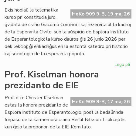
fi
int
Ekis hodiaŭ la telematika
HeKo 909 9-B, 19 maj 26
ĉu
kurso pri konstitucia juro,
ko
gvidata de c-ano Giacomo Comincini kaj rezervita al la kadroj
de la Esperanta Civito, sub la aŭspicio de Esplora Instituto
de Esperantologio; la kurso daŭros ĝis 26 junio 2026 per
dek lekcioj; ĝi enkadriĝus en la estonta katedro pri historio
kaj sociologio de la esperanta popolo.
Legu pli
pri
Eki
Prof. Kiselman honora
la
prezidanto de EIE
ku
pri
kon
Prof. d-ro Christer Kiselman
HeKo 909 8-B, 17 maj 26
jur
estas la honora prezidanto de
Esplora Instituto de Esperantologio, post la bedaŭrinda
forpaso de la karmemora c-ano Bertil Nilsson. Li akceptis
kun ĝojo la proponon de la EIE-Komitato.