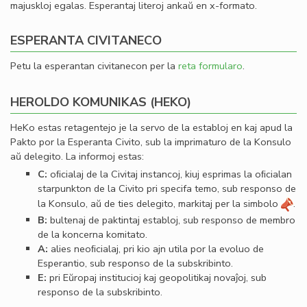
majuskloj egalas. Esperantaj literoj ankaŭ en x-formato.
ESPERANTA CIVITANECO
Petu la esperantan civitanecon per la
reta formularo
.
HEROLDO KOMUNIKAS (HEKO)
HeKo estas retagentejo je la servo de la establoj en kaj apud la
Pakto por la Esperanta Civito, sub la imprimaturo de la Konsulo
aŭ delegito. La informoj estas:
C:
oﬁcialaj de la Civitaj instancoj, kiuj esprimas la oﬁcialan
starpunkton de la Civito pri specifa temo, sub responso de
la Konsulo, aŭ de ties delegito, markitaj per la simbolo
.
B:
bultenaj de paktintaj establoj, sub responso de membro
de la koncerna komitato.
A:
alies neoﬁcialaj, pri kio ajn utila por la evoluo de
Esperantio, sub responso de la subskribinto.
E:
pri Eŭropaj institucioj kaj geopolitikaj novaĵoj, sub
responso de la subskribinto.