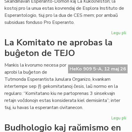
Skandinavan Esperanto-Domon kaj La Kukolneston; la
kostoj pro la unua estas kovrendaj de Esplora Instituto de
Esperantologio, tiuj pro la dua de CES mem; por ambaŭ
subsiduas fonduso Pro Esperanto.
Legu pli
pri
La
La Komitato ne aprobas la
eks
buĝeton de TEJO
kos
de
Civ
Mankis la kvorumo necesa por
HeKo 909 5-A, 12 maj 26
Es
aprobi la buĝeton de
Se
Tutmonda Esperantista Junulara Organizo, kvankam
intertempe sep (!) gekomitatanoj ĉesis, laŭ normo en la
regularo: “Komitatano kiu ne partoprenas 3 sinsekvajn
retajn voĉdonojn estas konsiderata kiel demisiinta”; inter
tiuj, iu havas la esperantan civitanecon.
Legu pli
pri
La
Budhologio kaj raŭmismo en
Ko