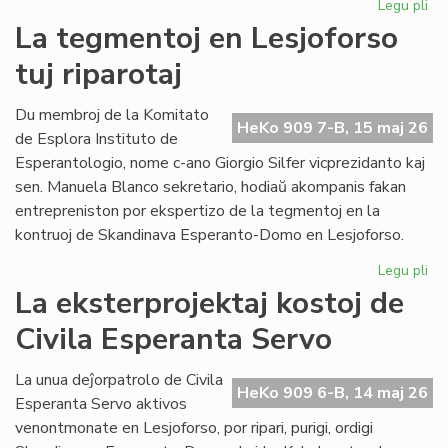
Legu pli
pri
Pro
La tegmentoj en Lesjoforso
Ki
tuj riparotaj
ho
pr
de
Du membroj de la Komitato
HeKo 909 7-B, 15 maj 26
EIE
de Esplora Instituto de
Esperantologio, nome c-ano Giorgio Silfer vicprezidanto kaj
sen. Manuela Blanco sekretario, hodiaŭ akompanis fakan
entrepreniston por ekspertizo de la tegmentoj en la
kontruoj de Skandinava Esperanto-Domo en Lesjoforso.
Legu pli
pri
La
La eksterprojektaj kostoj de
te
Civila Esperanta Servo
en
Les
tuj
La unua deĵorpatrolo de Civila
HeKo 909 6-B, 14 maj 26
rip
Esperanta Servo aktivos
venontmonate en Lesjoforso, por ripari, purigi, ordigi