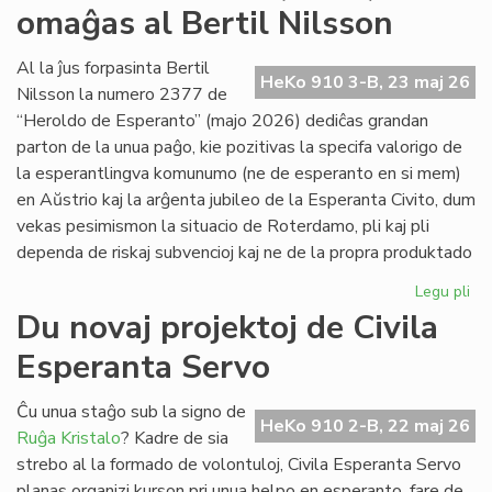
omaĝas al Bertil Nilsson
de
la
Kap
Al la ĵus forpasinta Bertil
HeKo 910 3-B, 23 maj 26
Nilsson la numero 2377 de
“Heroldo de Esperanto” (majo 2026) dediĉas grandan
parton de la unua paĝo, kie pozitivas la specifa valorigo de
la esperantlingva komunumo (ne de esperanto en si mem)
en Aŭstrio kaj la arĝenta jubileo de la Esperanta Civito, dum
vekas pesimismon la situacio de Roterdamo, pli kaj pli
dependa de riskaj subvencioj kaj ne de la propra produktado
Legu pli
pri
La
Du novaj projektoj de Civila
ma
Esperanta Servo
He
(2
om
Ĉu unua staĝo sub la signo de
HeKo 910 2-B, 22 maj 26
al
Ruĝa Kristalo
? Kadre de sia
Ber
strebo al la formado de volontuloj, Civila Esperanta Servo
Ni
planas organizi kurson pri unua helpo en esperanto, fare de