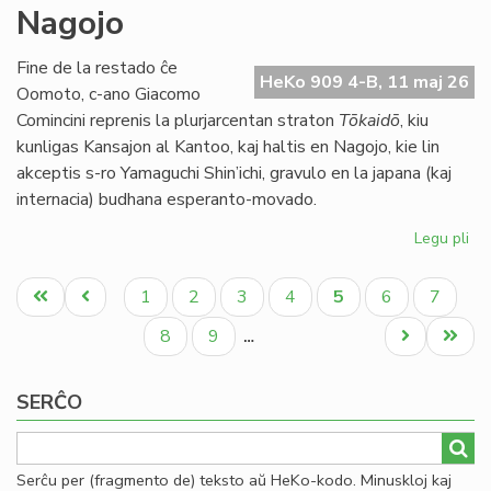
Nagojo
ne
ap
la
Fine de la restado ĉe
HeKo 909 4-B, 11 maj 26
bu
Oomoto, c-ano Giacomo
de
Comincini reprenis la plurjarcentan straton
Tōkaidō
, kiu
TE
kunligas Kansajon al Kantoo, kaj haltis en Nagojo, kie lin
akceptis s-ro Yamaguchi Shin’ichi, gravulo en la japana (kaj
internacia) budhana esperanto-movado.
Legu pli
pri
Bu
Pagination
kaj
Unua
Antaŭa
Paĝo
Paĝo
Paĝo
Paĝo
Aktuala
Paĝo
Paĝo
1
2
3
4
5
6
7
ra
paĝo
paĝo
paĝo
en
Paĝo
Paĝo
Next
Last
8
9
…
Na
page
page
SERĈO
Serĉu per (fragmento de) teksto aŭ HeKo-kodo. Minuskloj kaj