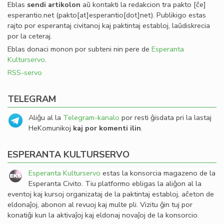
Eblas
sendi
artikolon
aŭ kontakti la redakcion tra
pakto
[ĉe]
esperantio
.
net
(pakto[at]esperantio[dot]net)
. Publikigo estas
rajto por esperantaj civitanoj kaj paktintaj establoj, laŭdiskrecia
por la ceteraj.
Eblas donaci monon por subteni nin pere de
Esperanta
Kulturservo
.
RSS-servo
TELEGRAM
Aliĝu al la
Telegram-kanalo
por resti ĝisdata pri la lastaj
HeKomunikoj
kaj por komenti ilin
.
ESPERANTA KULTURSERVO
Esperanta Kulturservo
estas la konsorcia magazeno de la
Esperanta Civito. Tiu platformo ebligas la aliĝon al la
eventoj kaj kursoj organizataj de la paktintaj establoj, aĉeton de
eldonaĵoj, abonon al revuoj kaj multe pli. Vizitu ĝin tuj por
konatiĝi kun la aktivaĵoj kaj eldonaj novaĵoj de la konsorcio.