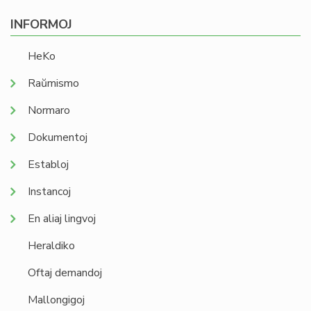
INFORMOJ
HeKo
Raŭmismo
Normaro
Dokumentoj
Establoj
Instancoj
En aliaj lingvoj
Heraldiko
Oftaj demandoj
Mallongigoj