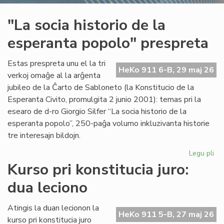
"La socia historio de la
esperanta popolo" prespreta
Estas prespreta unu el la tri
HeKo 911 6-B, 29 maj 26
verkoj omaĝe al la arĝenta
jubileo de la Ĉarto de Sabloneto (la Konstitucio de la
Esperanta Civito, promulgita 2 junio 2001): temas pri la
esearo de d-ro Giorgio Silfer “La socia historio de la
esperanta popolo”, 250-paĝa volumo inkluzivanta historie
tre interesajn bildojn.
Legu pli
pri
"L
Kurso pri konstitucia juro:
soc
dua leciono
his
de
la
Atingis la duan lecionon la
HeKo 911 5-B, 27 maj 26
es
kurso pri konstitucia juro