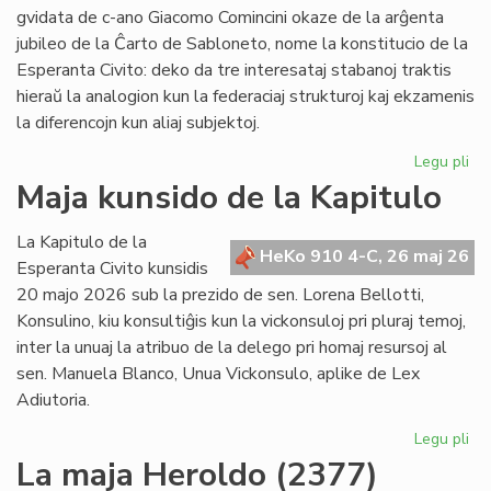
po
gvidata de c-ano Giacomo Comincini okaze de la arĝenta
pr
jubileo de la Ĉarto de Sabloneto, nome la konstitucio de la
Esperanta Civito: deko da tre interesataj stabanoj traktis
hieraŭ la analogion kun la federaciaj strukturoj kaj ekzamenis
la diferencojn kun aliaj subjektoj.
Legu pli
pri
Ku
Maja kunsido de la Kapitulo
pri
kon
La Kapitulo de la
jur
HeKo 910 4-C, 26 maj 26
Esperanta Civito kunsidis
du
20 majo 2026 sub la prezido de sen. Lorena Bellotti,
lec
Konsulino, kiu konsultiĝis kun la vickonsuloj pri pluraj temoj,
inter la unuaj la atribuo de la delego pri homaj resursoj al
sen. Manuela Blanco, Unua Vickonsulo, aplike de Lex
Adiutoria.
Legu pli
pri
Ma
La maja Heroldo (2377)
ku