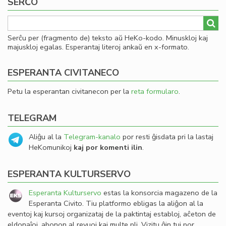
SERĈO
Serĉu per (fragmento de) teksto aŭ HeKo-kodo. Minuskloj kaj
majuskloj egalas. Esperantaj literoj ankaŭ en x-formato.
ESPERANTA CIVITANECO
Petu la esperantan civitanecon per la
reta formularo
.
TELEGRAM
Aliĝu al la
Telegram-kanalo
por resti ĝisdata pri la lastaj
HeKomunikoj
kaj por komenti ilin
.
ESPERANTA KULTURSERVO
Esperanta Kulturservo
estas la konsorcia magazeno de la
Esperanta Civito. Tiu platformo ebligas la aliĝon al la
eventoj kaj kursoj organizataj de la paktintaj establoj, aĉeton de
eldonaĵoj, abonon al revuoj kaj multe pli. Vizitu ĝin tuj por