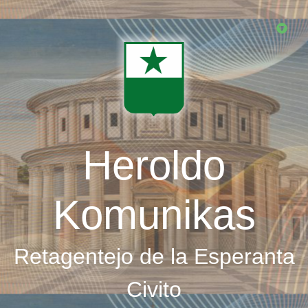
Skip
to
main
content
Heroldo
Komunikas
Retagentejo de la Esperanta
Civito