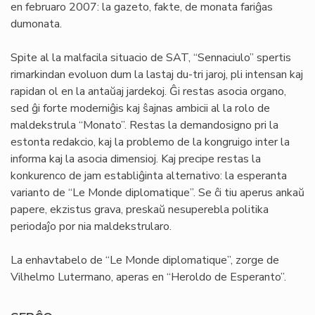
en februaro 2007: la gazeto, fakte, de monata fariĝas
dumonata.
Spite al la malfacila situacio de SAT, “Sennaciulo” spertis
rimarkindan evoluon dum la lastaj du-tri jaroj, pli intensan kaj
rapidan ol en la antaŭaj jardekoj. Ĝi restas asocia organo,
sed ĝi forte moderniĝis kaj ŝajnas ambicii al la rolo de
maldekstrula “Monato”. Restas la demandosigno pri la
estonta redakcio, kaj la problemo de la kongruigo inter la
informa kaj la asocia dimensioj. Kaj precipe restas la
konkurenco de jam establiĝinta alternativo: la esperanta
varianto de “Le Monde diplomatique”. Se ĉi tiu aperus ankaŭ
papere, ekzistus grava, preskaŭ nesuperebla politika
periodaĵo por nia maldekstrularo.
La enhavtabelo de “Le Monde diplomatique”, zorge de
Vilhelmo Lutermano, aperas en “Heroldo de Esperanto”.