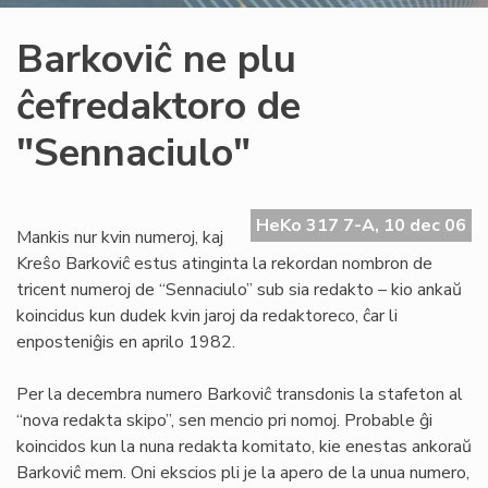
Barkoviĉ ne plu
ĉefredaktoro de
"Sennaciulo"
HeKo 317 7-A, 10 dec 06
Mankis nur kvin numeroj, kaj
Kreŝo Barkoviĉ estus atinginta la rekordan nombron de
tricent numeroj de “Sennaciulo” sub sia redakto – kio ankaŭ
koincidus kun dudek kvin jaroj da redaktoreco, ĉar li
enposteniĝis en aprilo 1982.
Per la decembra numero Barkoviĉ transdonis la stafeton al
“nova redakta skipo”, sen mencio pri nomoj. Probable ĝi
koincidos kun la nuna redakta komitato, kie enestas ankoraŭ
Barkoviĉ mem. Oni ekscios pli je la apero de la unua numero,