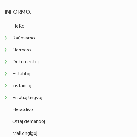
INFORMOJ
HeKo
Raŭmismo
Normaro
Dokumentoj
Establoj
Instancoj
En aliaj lingvoj
Heraldiko
Oftaj demandoj
Mallongigoj