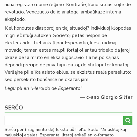
nuna registaro nome reĝimo. Kontraŭe, Irano situas sojle de
revolucio, Venezuelo de io analoga: ambaŭkaze interna
eksplodo.
Kiel kondutas diasporoj en tiaj situacioj? Individuoj klopodas
migri, eĉ rifuĝi aliloken. Societoj petas helpon de
eksterlande. Tiel ankaŭ por Esperantio, kies tradiciaj
movadoj tamen estas malpli fortaj ol antaŭ trideko da jaroj,
okaze de la milito en eksa Jugoslavio. La helpo ŝajnas
dependi precipe de privataj iniciatoj, de rilatoj inter konatoj.
Verŝajne pli eﬁka asisto eblus, se ekzistus reala persekuto;
sed persekuto bonŝance ne okazas jam.
Legu pli en “Heroldo de Esperanto”
— c-ano Giorgio Silfer
SERĈO
Serĉu per (fragmento de) teksto aŭ HeKo-kodo. Minuskloj kaj
majuskloj egalas. Esperantaj literoj ankaŭ en x-formato.