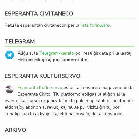
ESPERANTA CIVITANECO
Petu la esperantan civitanecon per la
reta formularo
.
TELEGRAM
Aliĝu al la
Telegram-kanalo
por resti ĝisdata pri la lastaj
HeKomunikoj
kaj por komenti ilin
.
ESPERANTA KULTURSERVO
Esperanta Kulturservo
estas la konsorcia magazeno de la
Esperanta Civito. Tiu platformo ebligas la aliĝon al la
eventoj kaj kursoj organizataj de la paktintaj establoj, aĉeton de
eldonaĵoj, abonon al revuoj kaj multe pli. Vizitu ĝin tuj por
konatiĝi kun la aktivaĵoj kaj eldonaj novaĵoj de la konsorcio.
ARKIVO