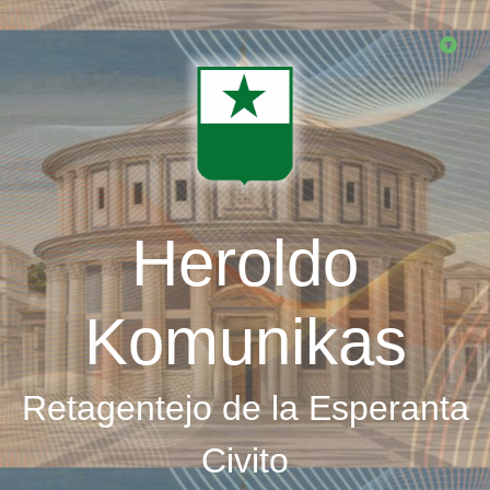
Skip
to
main
content
Heroldo
Komunikas
Retagentejo de la Esperanta
Civito