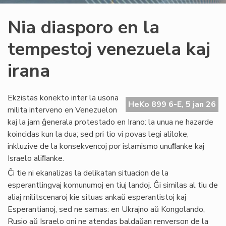
Nia diasporo en la
tempestoj venezuela kaj
irana
Ekzistas konekto inter la usona
HeKo 899 6-E, 5 jan 26
milita interveno en Venezuelon
kaj la jam ĝenerala protestado en Irano: la unua ne hazarde
koincidas kun la dua; sed pri tio vi povas legi aliloke,
inkluzive de la konsekvencoj por islamismo unuﬂanke kaj
Israelo aliﬂanke.
Ĉi tie ni ekanalizas la delikatan situacion de la
esperantlingvaj komunumoj en tiuj landoj. Ĝi similas al tiu de
aliaj militscenaroj kie situas ankaŭ esperantistoj kaj
Esperantianoj, sed ne samas: en Ukrajno aŭ Kongolando,
Rusio aŭ Israelo oni ne atendas baldaŭan renverson de la