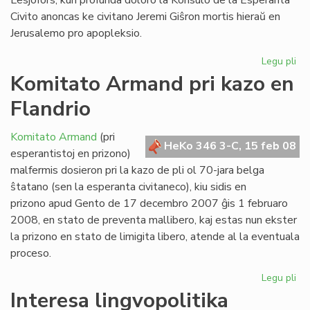
Lesjöfors, kun profunda doloro la Konsulo de la Esperanta
Civito anoncas ke civitano Jeremi Giŝron mortis hieraŭ en
Jerusalemo pro apopleksio.
Legu pli
pri
For
Komitato Armand pri kazo en
civ
Flandrio
Jer
Gi
Komitato Armand
(pri
HeKo 346 3-C, 15 feb 08
esperantistoj en prizono)
malfermis dosieron pri la kazo de pli ol 70-jara belga
ŝtatano (sen la esperanta civitaneco), kiu sidis en
prizono apud Gento de 17 decembro 2007 ĝis 1 februaro
2008, en stato de preventa mallibero, kaj estas nun ekster
la prizono en stato de limigita libero, atende al la eventuala
proceso.
Legu pli
pri
Ko
Interesa lingvopolitika
Ar