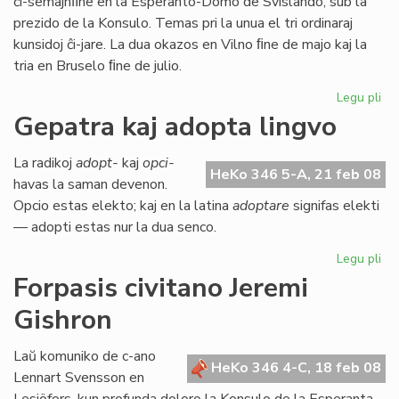
ĉi-semajnﬁne en la Esperanto-Domo de Svislando, sub la
prezido de la Konsulo. Temas pri la unua el tri ordinaraj
kunsidoj ĉi-jare. La dua okazos en Vilno ﬁne de majo kaj la
tria en Bruselo ﬁne de julio.
Legu pli
pri
La
Gepatra kaj adopta lingvo
Kap
ku
La radikoj
adopt-
kaj
opci-
se
HeKo 346 5-A, 21 feb 08
havas la saman devenon.
Opcio estas elekto; kaj en la latina
adoptare
signifas elekti
— adopti estas nur la dua senco.
Legu pli
pri
Ge
Forpasis civitano Jeremi
kaj
Gishron
ad
lin
Laŭ komuniko de c-ano
HeKo 346 4-C, 18 feb 08
Lennart Svensson en