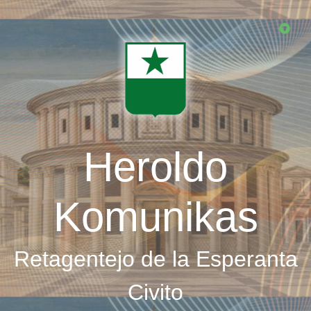
Skip
to
main
content
Heroldo
Komunikas
Retagentejo de la Esperanta
Civito