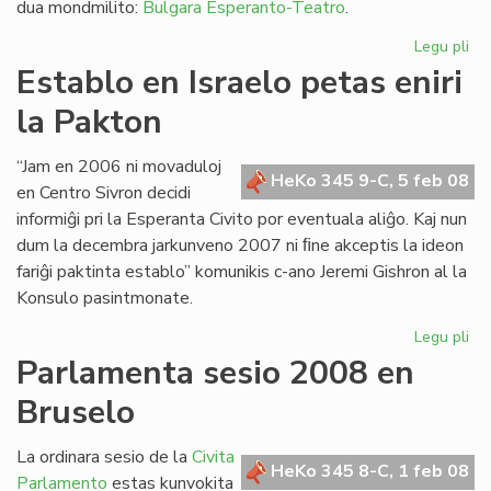
dua mondmilito:
Bulgara Esperanto-Teatro
.
Legu pli
pri
Eki
Establo en Israelo petas eniri
la
la Pakton
39
jar
de
“Jam en 2006 ni movaduloj
HeKo 345 9-C, 5 feb 08
LF
en Centro Sivron decidi
informiĝi pri la Esperanta Civito por eventuala aliĝo. Kaj nun
dum la decembra jarkunveno 2007 ni ﬁne akceptis la ideon
fariĝi paktinta establo” komunikis c-ano Jeremi Gishron al la
Konsulo pasintmonate.
Legu pli
pri
Es
Parlamenta sesio 2008 en
en
Bruselo
Isr
pe
eni
La ordinara sesio de la
Civita
HeKo 345 8-C, 1 feb 08
la
Parlamento
estas kunvokita