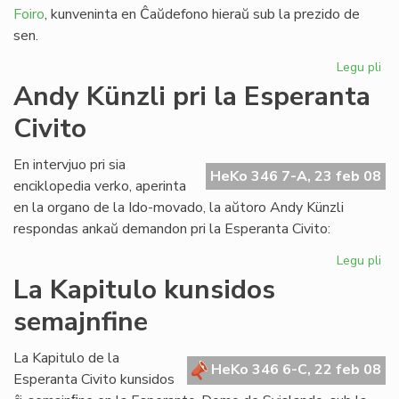
Foiro
, kunveninta en Ĉaŭdefono hieraŭ sub la prezido de
sen.
Legu pli
pri
LF-
Andy Künzli pri la Esperanta
ko
Civito
en
ko
ek
En intervjuo pri sia
HeKo 346 7-A, 23 feb 08
enciklopedia verko, aperinta
en la organo de la Ido-movado, la aŭtoro Andy Künzli
respondas ankaŭ demandon pri la Esperanta Civito:
Legu pli
pri
An
La Kapitulo kunsidos
Kün
semajnfine
pri
la
Es
La Kapitulo de la
HeKo 346 6-C, 22 feb 08
Civ
Esperanta Civito kunsidos