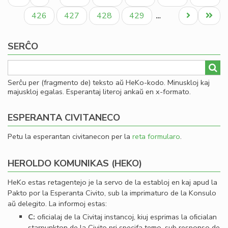
al
paĝo
paĝo
paĝo
Cl
Paĝo
Paĝo
Paĝo
Paĝo
Next
Last
426
427
428
429
…
Pir
page
page
SERĈO
Serĉu per (fragmento de) teksto aŭ HeKo-kodo. Minuskloj kaj
majuskloj egalas. Esperantaj literoj ankaŭ en x-formato.
ESPERANTA CIVITANECO
Petu la esperantan civitanecon per la
reta formularo
.
HEROLDO KOMUNIKAS (HEKO)
HeKo estas retagentejo je la servo de la establoj en kaj apud la
Pakto por la Esperanta Civito, sub la imprimaturo de la Konsulo
aŭ delegito. La informoj estas:
C:
oﬁcialaj de la Civitaj instancoj, kiuj esprimas la oﬁcialan
starpunkton de la Civito pri specifa temo, sub responso de