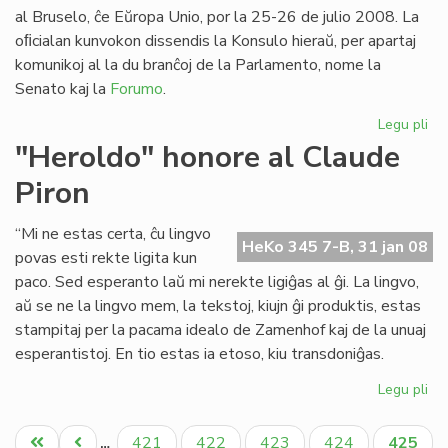
Pa
al Bruselo, ĉe Eŭropa Unio, por la 25-26 de julio 2008. La
oﬁcialan kunvokon dissendis la Konsulo hieraŭ, per apartaj
komunikoj al la du branĉoj de la Parlamento, nome la
Senato kaj la
Forumo
.
Legu pli
pri
Pa
"Heroldo" honore al Claude
ses
Piron
20
en
Br
“Mi ne estas certa, ĉu lingvo
HeKo 345 7-B, 31 jan 08
povas esti rekte ligita kun
paco. Sed esperanto laŭ mi nerekte ligiĝas al ĝi. La lingvo,
aŭ se ne la lingvo mem, la tekstoj, kiujn ĝi produktis, estas
stampitaj per la pacama idealo de Zamenhof kaj de la unuaj
esperantistoj. En tio estas ia etoso, kiu transdoniĝas.
Legu pli
pri
"H
Pagination
ho
Unua
Antaŭa
Paĝo
Paĝo
Paĝo
Paĝo
Aktual
421
422
423
424
425
…