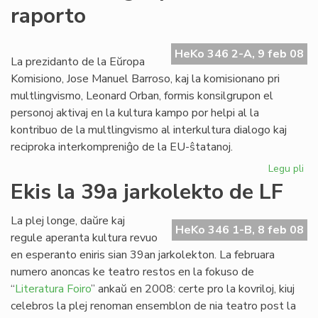
raporto
pri
ka
en
HeKo 346 2-A, 9 feb 08
Fla
La prezidanto de la Eŭropa
Komisiono, Jose Manuel Barroso, kaj la komisionano pri
multlingvismo, Leonard Orban, formis konsilgrupon el
personoj aktivaj en la kultura kampo por helpi al la
kontribuo de la multlingvismo al interkultura dialogo kaj
reciproka interkompreniĝo de la EU-ŝtatanoj.
Legu pli
pri
Int
Ekis la 39a jarkolekto de LF
lin
ra
La plej longe, daŭre kaj
HeKo 346 1-B, 8 feb 08
regule aperanta kultura revuo
en esperanto eniris sian 39an jarkolekton. La februara
numero anoncas ke teatro restos en la fokuso de
“
Literatura Foiro
” ankaŭ en 2008: certe pro la kovriloj, kiuj
celebros la plej renoman ensemblon de nia teatro post la