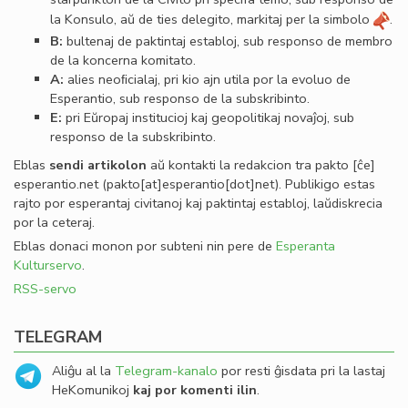
la Konsulo, aŭ de ties delegito, markitaj per la simbolo
.
B:
bultenaj de paktintaj establoj, sub responso de membro
de la koncerna komitato.
A:
alies neoﬁcialaj, pri kio ajn utila por la evoluo de
Esperantio, sub responso de la subskribinto.
E:
pri Eŭropaj institucioj kaj geopolitikaj novaĵoj, sub
responso de la subskribinto.
Eblas
sendi
artikolon
aŭ kontakti la redakcion tra
pakto
[ĉe]
esperantio
.
net
(pakto[at]esperantio[dot]net)
. Publikigo estas
rajto por esperantaj civitanoj kaj paktintaj establoj, laŭdiskrecia
por la ceteraj.
Eblas donaci monon por subteni nin pere de
Esperanta
Kulturservo
.
RSS-servo
TELEGRAM
Aliĝu al la
Telegram-kanalo
por resti ĝisdata pri la lastaj
HeKomunikoj
kaj por komenti ilin
.