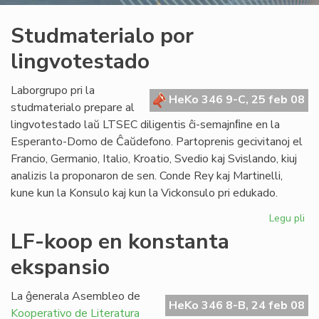
Studmaterialo por
lingvotestado
Laborgrupo pri la
HeKo 346 9-C, 25 feb 08
studmaterialo prepare al
lingvotestado laŭ LTSEC diligentis ĉi-semajnﬁne en la
Esperanto-Domo de Ĉaŭdefono. Partoprenis gecivitanoj el
Francio, Germanio, Italio, Kroatio, Svedio kaj Svislando, kiuj
analizis la proponaron de sen. Conde Rey kaj Martinelli,
kune kun la Konsulo kaj kun la Vickonsulo pri edukado.
Legu pli
pri
St
LF-koop en konstanta
po
ekspansio
li
La ĝenerala Asembleo de
HeKo 346 8-B, 24 feb 08
Kooperativo de Literatura