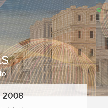
as
to
o 2008