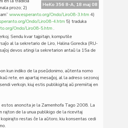
 en la tradicia
HeKo 356 8-A, 18 maj 08
inala prozo; 2)
zjam”
www.esperanto.org/Ondo/Liro08-3.htm
4)
peranto.org/Ondo/Liro08-4.htm
5) traduka
o.org/Ondo/Liro08-5.htm
.
 verkoj. Sendu kvar tajpitajn, komputile
saĵo al la sekretario de Liro, Halina Gorecka (RU-
aĵoj devos atingi la sekretarion antaŭ­ la 15a de
pon kun indiko de la pseŭ­donimo, aŭ­tenta nomo
nkaŭ­ rete, en apartaj mesaĝoj, al la adreso
sezonoj
 sendi verkojn, kiuj estis publikigitaj aŭ premiitaj en
lto estos anoncita je la Zamenhofa Tago 2008. La
rajton de la unua publikigo de la ricevitaj
kopirajto restas ĉe la aŭ­toro, kiu konsentas cedi
no.