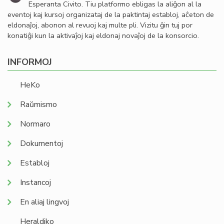
Esperanta Civito. Tiu platformo ebligas la aliĝon al la
eventoj kaj kursoj organizataj de la paktintaj establoj, aĉeton de
eldonaĵoj, abonon al revuoj kaj multe pli. Vizitu ĝin tuj por
konatiĝi kun la aktivaĵoj kaj eldonaj novaĵoj de la konsorcio.
INFORMOJ
HeKo
Raŭmismo
Normaro
Dokumentoj
Establoj
Instancoj
En aliaj lingvoj
Heraldiko