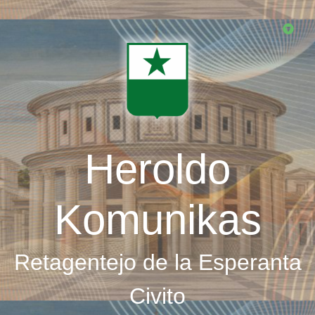
Skip
to
main
content
Heroldo
Komunikas
Retagentejo de la Esperanta
Civito