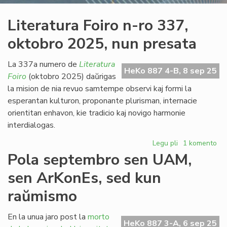
Literatura Foiro n-ro 337,
oktobro 2025, nun presata
La 337a numero de
Literatura
HeKo 887 4-B, 8 sep 25
Foiro
(oktobro 2025) daŭrigas
la mision de nia revuo samtempe observi kaj formi la
esperantan kulturon, proponante plurisman, internacie
orientitan enhavon, kie tradicio kaj novigo harmonie
interdialogas.
Legu pli
pri
1 komento
Literatura
Pola septembro sen UAM,
Foiro
sen ArKonEs, sed kun
n-
ro
raŭmismo
337,
oktobro
En la unua jaro post la
morto
2025,
HeKo 887 3-A, 6 sep 25