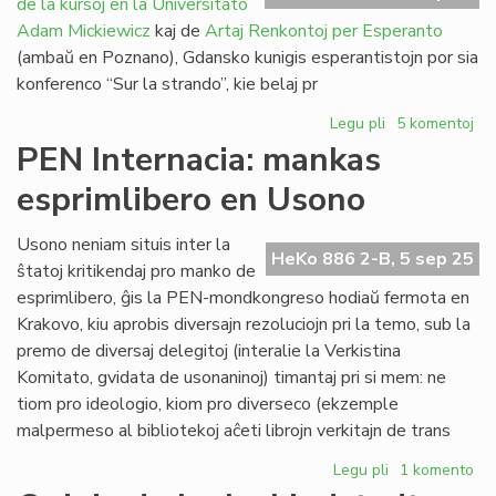
de la kursoj en la Universitato
nun
presata
Adam Mickiewicz
kaj de
Artaj Renkontoj per Esperanto
(ambaŭ en Poznano), Gdansko kunigis esperantistojn por sia
konferenco “Sur la strando”, kie belaj pr
Legu pli
pri
5 komentoj
Pola
PEN Internacia: mankas
septembro
esprimlibero en Usono
sen
UAM,
sen
Usono neniam situis inter la
HeKo 886 2-B, 5 sep 25
ArKonEs,
ŝtatoj kritikendaj pro manko de
sed
esprimlibero, ĝis la PEN-mondkongreso hodiaŭ fermota en
kun
Krakovo, kiu aprobis diversajn rezoluciojn pri la temo, sub la
raŭmismo
premo de diversaj delegitoj (interalie la Verkistina
Komitato, gvidata de usonaninoj) timantaj pri si mem: ne
tiom pro ideologio, kiom pro diverseco (ekzemple
malpermeso al bibliotekoj aĉeti librojn verkitajn de trans
Legu pli
pri
1 komento
PEN