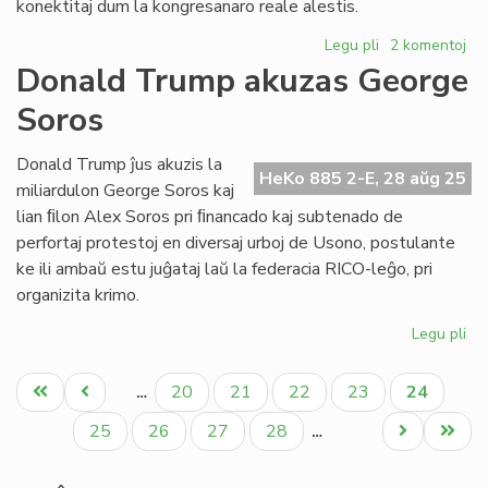
konektitaj dum la kongresanaro reale alestis.
Legu pli
pri
2 komentoj
Lekcio
Donald Trump akuzas George
de
Soros
EIE
gastis
en
Donald Trump ĵus akuzis la
HeKo 885 2-E, 28 aŭg 25
la
miliardulon George Soros kaj
Itala
lian ﬁlon Alex Soros pri ﬁnancado kaj subtenado de
Kongreso
perfortaj protestoj en diversaj urboj de Usono, postulante
de
ke ili ambaŭ estu juĝataj laŭ la federacia RICO-leĝo, pri
Esperanto
organizita krimo.
Legu pli
pri
Do
Pagination
Tr
Unua
Antaŭa
Paĝo
Paĝo
Paĝo
Paĝo
Aktuala
20
21
22
23
24
…
ak
paĝo
paĝo
paĝo
Ge
Paĝo
Paĝo
Paĝo
Paĝo
Next
Last
25
26
27
28
…
So
page
page