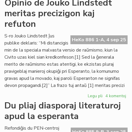
Opinio de Jouko Lindstedt
Internacia:
meritas precizigon kaj
mankas
esprimlibero
refuton
en
Usono
S-ro Jouko Lindstedt ĵus
HeKo 886 1-A, 4 sep 25
publike deklaris: “Mi distancigis
min de la speciala malvasta versio de raŭmismo, kiun la
Civito uzas kiel sian kredkonfeson.[1] Sed la ĝenerala
merito de raŭmismo estas atentigi, ke ekzistas pluraj
pravigeblaj manieroj okupiĝi pri Esperanto, la komunumo
gravas apud la movado, kaj paroli Esperanton ne signifas
devon propagandi.[2]” La frazo tuj antaŭ [1] meritas precizi
Legu pli
pri
4 komentoj
Opinio
Du pliaj diasporaj literaturoj
de
apud la esperanta
Jouko
Lindstedt
meritas
Refondiĝis du PEN-centroj