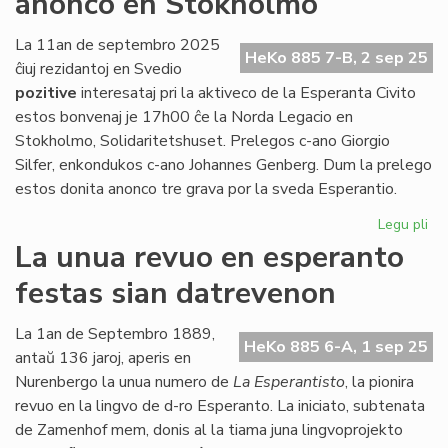
anonco en Stokholmo
inter
la
La 11an de septembro 2025
HeKo 885 7-B, 2 sep 25
junularo
ĉiuj rezidantoj en Svedio
pozitive
interesataj pri la aktiveco de la Esperanta Civito
estos bonvenaj je 17h00 ĉe la Norda Legacio en
Stokholmo, Solidaritetshuset. Prelegos c-ano Giorgio
Silfer, enkondukos c-ano Johannes Genberg. Dum la prelego
estos donita anonco tre grava por la sveda Esperantio.
Legu pli
pri
Ba
La unua revuo en esperanto
pr
festas sian datrevenon
kaj
gr
an
La 1an de Septembro 1889,
HeKo 885 6-A, 1 sep 25
en
antaŭ 136 jaroj, aperis en
St
Nurenbergo la unua numero de
La Esperantisto
, la pionira
revuo en la lingvo de d-ro Esperanto. La iniciato, subtenata
de Zamenhof mem, donis al la tiama juna lingvoprojekto