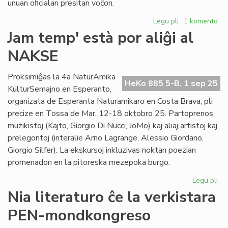
unuan oﬁcialan presitan voĉon.
Legu pli
pri
1 komento
La
Jam temp' està por aliĝi al
unua
NAKSE
revuo
en
esperanto
Proksimiĝas la 4a NaturAmika
HeKo 885 5-B, 1 sep 25
festas
KulturSemajno en Esperanto,
sian
organizata de Esperanta Naturamikaro en Costa Brava, pli
datrevenon
precize en Tossa de Mar, 12-18 oktobro 25. Partoprenos
muzikistoj (Kajto, Giorgio Di Nucci, JoMo) kaj aliaj artistoj kaj
prelegontoj (interalie Arno Lagrange, Alessio Giordano,
Giorgio Silfer). La ekskursoj inkluzivas noktan poezian
promenadon en la pitoreska mezepoka burgo.
Legu pli
pri
Ja
Nia literaturo ĉe la verkistara
te
PEN-mondkongreso
es
po