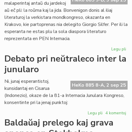
HeKo 885 9-B, 3 sep 25
precizigon
malaperintaj antaŭ du jardekoj
kaj
aŭ eĉ pli: la roŭma kaj la jida. Bonvenigon donis al iliaj
refuton
literaturoj la verkistara mondkongreso, okazanta en
Krakovo, kie partoprenas nia delegito Giorgio Silfer. Per ili la
esperanta ne estas plu la sola diaspora literaturo
reprezentata en PEN Internacia.
Legu pli
pri
Du
Debato pri neŭtraleco inter la
pli
junularo
dia
lit
ap
Ni, junaj esperantistoj,
HeKo 885 8-A, 2 sep 25
la
kunsidantaj en Cisarua
es
(Indonezio), okaze de la 81-a Internacia Junulara Kongreso,
konsentinte pri la jenaj punktoj:
Legu pli
pri
4 komentoj
Debato
Baldaŭaj prelego kaj grava
pri
neŭtraleco