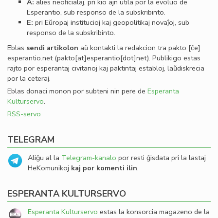
A:
alies neoﬁcialaj, pri kio ajn utila por la evoluo de
Esperantio, sub responso de la subskribinto.
E:
pri Eŭropaj institucioj kaj geopolitikaj novaĵoj, sub
responso de la subskribinto.
Eblas
sendi
artikolon
aŭ kontakti la redakcion tra
pakto
[ĉe]
esperantio
.
net
(pakto[at]esperantio[dot]net)
. Publikigo estas
rajto por esperantaj civitanoj kaj paktintaj establoj, laŭdiskrecia
por la ceteraj.
Eblas donaci monon por subteni nin pere de
Esperanta
Kulturservo
.
RSS-servo
TELEGRAM
Aliĝu al la
Telegram-kanalo
por resti ĝisdata pri la lastaj
HeKomunikoj
kaj por komenti ilin
.
ESPERANTA KULTURSERVO
Esperanta Kulturservo
estas la konsorcia magazeno de la