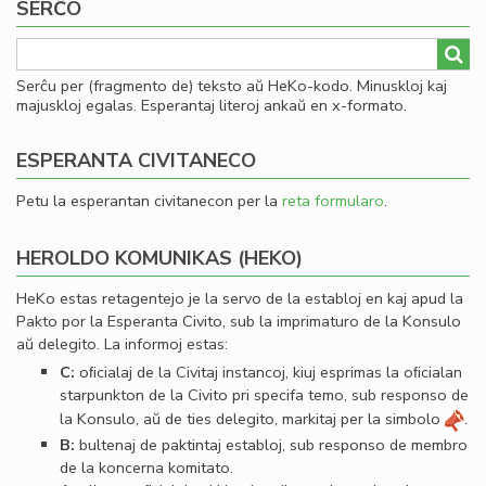
SERĈO
Serĉu per (fragmento de) teksto aŭ HeKo-kodo. Minuskloj kaj
majuskloj egalas. Esperantaj literoj ankaŭ en x-formato.
ESPERANTA CIVITANECO
Petu la esperantan civitanecon per la
reta formularo
.
HEROLDO KOMUNIKAS (HEKO)
HeKo estas retagentejo je la servo de la establoj en kaj apud la
Pakto por la Esperanta Civito, sub la imprimaturo de la Konsulo
aŭ delegito. La informoj estas:
C:
oﬁcialaj de la Civitaj instancoj, kiuj esprimas la oﬁcialan
starpunkton de la Civito pri specifa temo, sub responso de
la Konsulo, aŭ de ties delegito, markitaj per la simbolo
.
B:
bultenaj de paktintaj establoj, sub responso de membro
de la koncerna komitato.