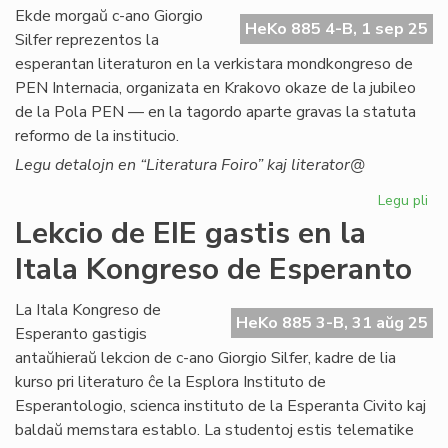
ali
Ekde morgaŭ c-ano Giorgio
HeKo 885 4-B, 1 sep 25
al
Silfer reprezentos la
NA
esperantan literaturon en la verkistara mondkongreso de
PEN Internacia, organizata en Krakovo okaze de la jubileo
de la Pola PEN — en la tagordo aparte gravas la statuta
reformo de la institucio.
Legu detalojn en “Literatura Foiro” kaj literator@
Legu pli
pri
Ni
Lekcio de EIE gastis en la
lit
Itala Kongreso de Esperanto
ĉe
la
ver
La Itala Kongreso de
HeKo 885 3-B, 31 aŭg 25
PE
Esperanto gastigis
mo
antaŭhieraŭ lekcion de c-ano Giorgio Silfer, kadre de lia
kurso pri literaturo ĉe la Esplora Instituto de
Esperantologio, scienca instituto de la Esperanta Civito kaj
baldaŭ memstara establo. La studentoj estis telematike