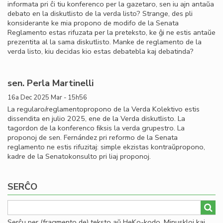
informata pri ĉi tiu konferenco per la gazetaro, sen iu ajn antaŭa
debato en la diskutlisto de la verda listo? Strange, des pli
konsiderante ke mia propono de modifo de la Senata
Reglamento estas rifuzata per la preteksto, ke ĝi ne estis antaŭe
prezentita al la sama diskutlisto. Manke de reglamento de la
verda listo, kiu decidas kio estas debatebla kaj debatinda?
sen. Perla Martinelli
16a Dec 2025 Mar - 15h56
La regularo/reglamentopropono de la Verda Kolektivo estis
dissendita en julio 2025, ene de la Verda diskutlisto. La
tagordon de la konferenco ﬁksis la verda grupestro. La
proponoj de sen. Fernández pri reformo de la Senata
reglamento ne estis rifuzitaj: simple ekzistas kontraŭpropono,
kadre de la Senatokonsulto pri liaj proponoj.
SERĈO
Serĉu per (fragmento de) teksto aŭ HeKo-kodo. Minuskloj kaj