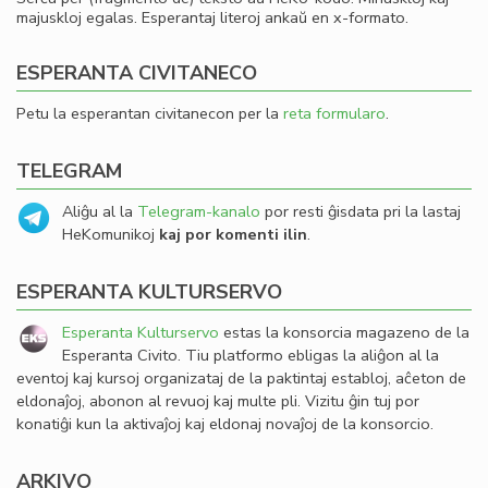
majuskloj egalas. Esperantaj literoj ankaŭ en x-formato.
ESPERANTA CIVITANECO
Petu la esperantan civitanecon per la
reta formularo
.
TELEGRAM
Aliĝu al la
Telegram-kanalo
por resti ĝisdata pri la lastaj
HeKomunikoj
kaj por komenti ilin
.
ESPERANTA KULTURSERVO
Esperanta Kulturservo
estas la konsorcia magazeno de la
Esperanta Civito. Tiu platformo ebligas la aliĝon al la
eventoj kaj kursoj organizataj de la paktintaj establoj, aĉeton de
eldonaĵoj, abonon al revuoj kaj multe pli. Vizitu ĝin tuj por
konatiĝi kun la aktivaĵoj kaj eldonaj novaĵoj de la konsorcio.
ARKIVO