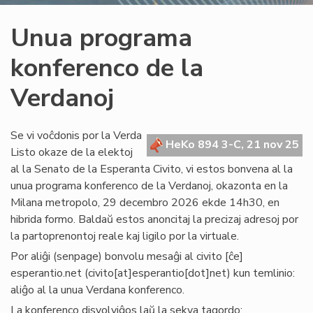
Unua programa
konferenco de la
Verdanoj
Se vi voĉdonis por la Verda
HeKo 894 3-C, 21 nov 25
Listo okaze de la elektoj
al la Senato de la Esperanta Civito, vi estos bonvena al la
unua programa konferenco de la Verdanoj, okazonta en la
Milana metropolo, 29 decembro 2026 ekde 14h30, en
hibrida formo. Baldaŭ estos anoncitaj la precizaj adresoj por
la partoprenontoj reale kaj ligilo por la virtuale.
Por aliĝi (senpage) bonvolu mesaĝi al
civito
[ĉe]
esperantio
.
net
(civito[at]esperantio[dot]net)
kun temlinio:
aliĝo al la unua Verdana konferenco.
La konferenco disvolviĝos laŭ la sekva tagordo: