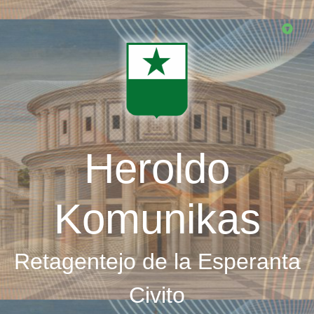
Skip
to
main
content
Heroldo
Komunikas
Retagentejo de la Esperanta
Civito