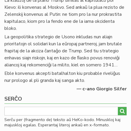
La klaŭzoj de la plano Trump similas al kapitulaco por
Kievo: ili konvenas al Moskvo. Sed ankaŭ la plua rezisto de
Zelenskij konvenus al Putin: ne tiom pro la nur prokrastita
kapitulaco, kiom pro la fendo ene de la iama okcidenta
bloko.
La geopolitika strategio de Usono inkludas nun aliajn
prioritatojn ol solidari kun la eŭropaj partneroj, jam brutale
frapitaj de la akciza ĉantaĝo de Trump. Sed tiu strategio
enhavas siajn riskojn, kaj en kazo de ﬁasko povus renoviĝi
aliancoj kaj rekomenciĝi la milito, kiel en somero 1941…
Eble konvenus akcepti batalhalton kiu probable riveliĝus
nur prologo al pli granda kaj sanga akto.
— c-ano Giorgio Silfer
SERĈO
Serĉu per (fragmento de) teksto aŭ HeKo-kodo. Minuskloj kaj
majuskloj egalas. Esperantaj literoj ankaŭ en x-formato.