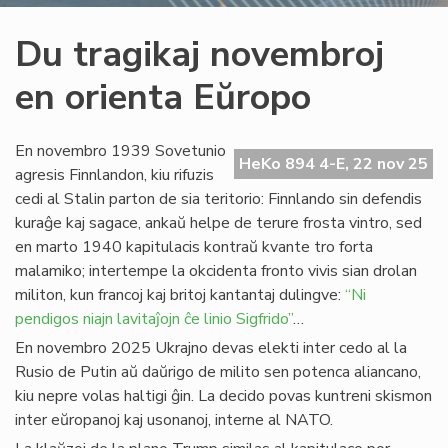
Du tragikaj novembroj
en orienta Eŭropo
En novembro 1939 Sovetunio
HeKo 894 4-E, 22 nov 25
agresis Finnlandon, kiu rifuzis
cedi al Stalin parton de sia teritorio: Finnlando sin defendis
kuraĝe kaj sagace, ankaŭ helpe de terure frosta vintro, sed
en marto 1940 kapitulacis kontraŭ kvante tro forta
malamiko; intertempe la okcidenta fronto vivis sian drolan
militon, kun francoj kaj britoj kantantaj dulingve:
“Ni
pendigos niajn lavitaĵojn ĉe linio Sigfrido”
…
En novembro 2025 Ukrajno devas elekti inter cedo al la
Rusio de Putin aŭ daŭrigo de milito sen potenca aliancano,
kiu nepre volas haltigi ĝin. La decido povas kuntreni skismon
inter eŭropanoj kaj usonanoj, interne al NATO.