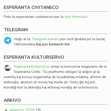
ESPERANTA CIVITANECO
Petu la esperantan civitanecon per la
reta formularo
.
TELEGRAM
Aliĝu al la
Telegram-kanalo
por resti ĝisdata pri la lastaj
HeKomunikoj
kaj por komenti ilin
.
ESPERANTA KULTURSERVO
Esperanta Kulturservo
estas la konsorcia magazeno de la
Esperanta Civito. Tiu platformo ebligas la aliĝon al la
eventoj kaj kursoj organizataj de la paktintaj establoj, aĉeton de
eldonaĵoj, abonon al revuoj kaj multe pli. Vizitu ĝin tuj por
konatiĝi kun la aktivaĵoj kaj eldonaj novaĵoj de la konsorcio.
ARKIVO
aŭgusto 2026
(3)