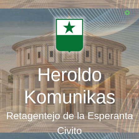
Skip
to
main
content
Heroldo
Komunikas
Retagentejo de la Esperanta
Civito