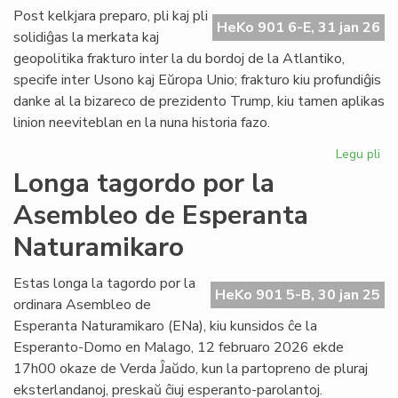
ĉe
Post kelkjara preparo, pli kaj pli
HeKo 901 6-E, 31 jan 26
la
solidiĝas la merkata kaj
ita
geopolitika frakturo inter la du bordoj de la Atlantiko,
Pa
specife inter Usono kaj Eŭropa Unio; frakturo kiu profundiĝis
danke al la bizareco de prezidento Trump, kiu tamen aplikas
linion neeviteblan en la nuna historia fazo.
Legu pli
pri
Geo
Longa tagordo por la
sc
Asembleo de Esperanta
pli
kaj
Naturamikaro
pli
kon
Estas longa la tagordo por la
ĉe
HeKo 901 5-B, 30 jan 25
ordinara Asembleo de
la
Atl
Esperanta Naturamikaro (ENa), kiu kunsidos ĉe la
Esperanto-Domo en Malago, 12 februaro 2026 ekde
17h00 okaze de Verda Ĵaŭdo, kun la partopreno de pluraj
eksterlandanoj, preskaŭ ĉiuj esperanto-parolantoj.