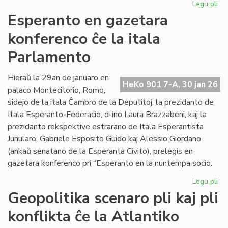
Legu pli
pri
EIE
Esperanto en gazetara
ku
konferenco ĉe la itala
pri
lit
Parlamento
fin
de
Hieraŭ la 29an de januaro en
la
HeKo 901 7-A, 30 jan 26
palaco Montecitorio, Romo,
un
se
sidejo de la itala Ĉambro de la Deputitoj, la prezidanto de
Itala Esperanto-Federacio, d-ino Laura Brazzabeni, kaj la
prezidanto rekspektive estrarano de Itala Esperantista
Junularo, Gabriele Esposito Guido kaj Alessio Giordano
(ankaŭ senatano de la Esperanta Civito), prelegis en
gazetara konferenco pri “Esperanto en la nuntempa socio.
Legu pli
pri
Es
Geopolitika scenaro pli kaj pli
en
konflikta ĉe la Atlantiko
ga
ko