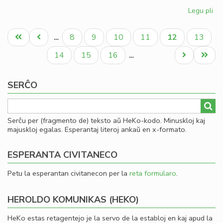
Legu pli
pri
Kia
Pagination
CD
Unua
Antaŭa
Paĝo
Paĝo
Paĝo
Paĝo
Aktuala
Paĝo
8
9
10
11
12
13
…
en
paĝo
paĝo
paĝo
20
Paĝo
Paĝo
Paĝo
Next
Last
14
15
16
…
page
page
SERĈO
Serĉu per (fragmento de) teksto aŭ HeKo-kodo. Minuskloj kaj
majuskloj egalas. Esperantaj literoj ankaŭ en x-formato.
ESPERANTA CIVITANECO
Petu la esperantan civitanecon per la
reta formularo
.
HEROLDO KOMUNIKAS (HEKO)
HeKo estas retagentejo je la servo de la establoj en kaj apud la