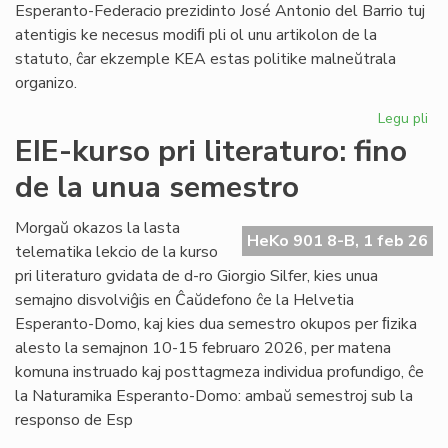
Esperanto-Federacio prezidinto José Antonio del Barrio tuj
atentigis ke necesus modiﬁ pli ol unu artikolon de la
statuto, ĉar ekzemple KEA estas politike malneŭtrala
organizo.
Legu pli
pri
Ba
EIE-kurso pri literaturo: fino
kaj
de la unua semestro
Ma
ten
en
Morgaŭ okazos la lasta
HeKo 901 8-B, 1 feb 26
la
telematika lekcio de la kurso
Un
pri literaturo gvidata de d-ro Giorgio Silfer, kies unua
semajno disvolviĝis en Ĉaŭdefono ĉe la Helvetia
Esperanto-Domo, kaj kies dua semestro okupos per ﬁzika
alesto la semajnon 10-15 februaro 2026, per matena
komuna instruado kaj posttagmeza individua profundigo, ĉe
la Naturamika Esperanto-Domo: ambaŭ semestroj sub la
responso de Esp