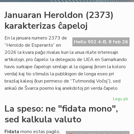
Januaran Heroldon (2373)
karakterizas ĉapeloj
En la januara numero 2373 de
HeKo 902 4-B, 8 feb 26
“Heroldo de Esperanto” en
2026 la kvara paĝo rivalas kun la unua rilate interesajn
artikolojn, pro ĉapelo: la delegacio de UEA en Samarkando
havis surkape ĉapelojn similajn al la ciganaj (krom la koloro:
verda) kaj tio stimulis la publikigon de longa eseo pri
brazilaj kaleoj (kun permeso de “Tutmondaj Voĉoj”), sed
ankaŭ de Ŝvarca poemo kaj anekdotoj pri verda ĉapelo
Legu pli
pri
Ja
La speso: ne "fidata mono",
He
sed kalkula valuto
(2
kar
ĉap
Fidata
mono estas pagilo,