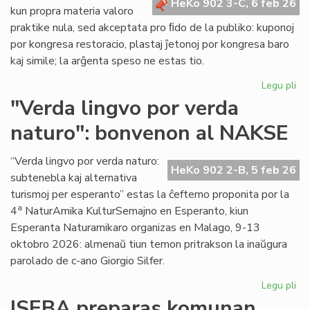
HeKo 902 3-C, 6 feb 26
kun propra materia valoro
praktike nula, sed akceptata pro ﬁdo de la publiko: kuponoj
por kongresa restoracio, plastaj ĵetonoj por kongresa baro
kaj simile; la arĝenta speso ne estas tio.
Legu pli
pri
La
"Verda lingvo por verda
sp
naturo": bonvenon al NAKSE
ne
"fi
mo
“Verda lingvo por verda naturo:
HeKo 902 2-B, 5 feb 26
se
subtenebla kaj alternativa
kal
turismoj per esperanto” estas la ĉeftemo proponita por la
val
a
4
NaturAmika KulturSemajno en Esperanto, kiun
Esperanta Naturamikaro organizas en Malago, 9-13
oktobro 2026: almenaŭ tiun temon pritrakson la inaŭgura
parolado de c-ano Giorgio Silfer.
Legu pli
pri
"V
ISEBA preparas komunan