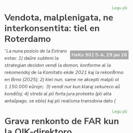
Legu pli
pri
Lo
Vendota, malplenigata, ne
ta
interkonsentita: tiel en
po
la
Roterdamo
As
de
“
La nuna pozicio de la Estraro
Es
HeKo 901 5-A, 29 jan 26
estas: 1) daŭre subteni la
Na
strategian decidon vendi la domon, konforme al la
rekomendoj de la Komitato ekde 2021 kaj la rekonﬁrmo
en Brno (2025); 2) kiel nun, same ne akcepti malpli ol
1.150.000 eŭrojn; 3) vendi nur kun klaraj sekureco aŭ
kondiĉoj; 4) strebi al pli forta jura protekto (pli alta
antaŭpago, se eble) kaj pli realisma transdona dato (
Legu pli
pri
Ve
Grava renkonto de FAR kun
mal
la OIK-direktoro
ne