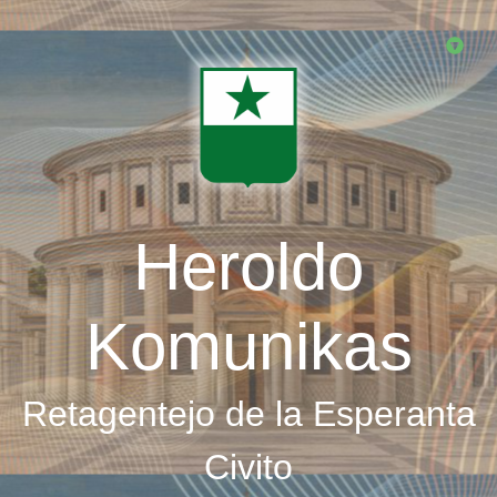
Skip
to
main
content
Heroldo
Komunikas
Retagentejo de la Esperanta
Civito