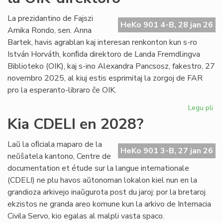
int
tiel
La prezidantino de Fajszi
HeKo 901 4-B, 28 jan 26
en
Amika Rondo, sen. Anna
Ro
Bartek, havis agrablan kaj interesan renkonton kun s-ro
István Horváth, konﬁda direktoro de Landa Fremdlingva
Biblioteko (OIK), kaj s-ino Alexandra Pancsosz, fakestro, 27
novembro 2025, al kiuj estis esprimitaj la zorgoj de FAR
pro la esperanto-libraro ĉe OIK.
Legu pli
pri
Gr
Kia CDELI en 2028?
re
de
Laŭ la oﬁciala maparo de la
FA
HeKo 901 3-B, 27 jan 26
neŭŝatela kantono, Centre de
ku
documentation et étude sur la langue internationale
la
(CDELI) ne plu havos aŭtonoman lokalon kiel nun en la
OI
grandioza arkivejo inaŭgurota post du jaroj: por la bretaroj
dir
ekzistos ne granda areo komune kun la arkivo de Internacia
Civila Servo, kio egalas al malpli vasta spaco.