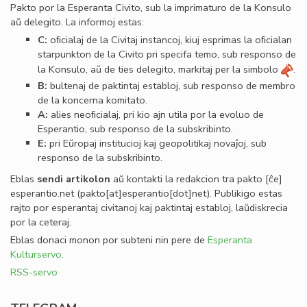
Pakto por la Esperanta Civito, sub la imprimaturo de la Konsulo
aŭ delegito. La informoj estas:
C:
oﬁcialaj de la Civitaj instancoj, kiuj esprimas la oﬁcialan
starpunkton de la Civito pri specifa temo, sub responso de
la Konsulo, aŭ de ties delegito, markitaj per la simbolo
.
B:
bultenaj de paktintaj establoj, sub responso de membro
de la koncerna komitato.
A:
alies neoﬁcialaj, pri kio ajn utila por la evoluo de
Esperantio, sub responso de la subskribinto.
E:
pri Eŭropaj institucioj kaj geopolitikaj novaĵoj, sub
responso de la subskribinto.
Eblas
sendi
artikolon
aŭ kontakti la redakcion tra
pakto
[ĉe]
esperantio
.
net
(pakto[at]esperantio[dot]net)
. Publikigo estas
rajto por esperantaj civitanoj kaj paktintaj establoj, laŭdiskrecia
por la ceteraj.
Eblas donaci monon por subteni nin pere de
Esperanta
Kulturservo
.
RSS-servo