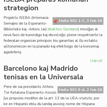
lin
strategion
po
ve
nat
Projekto ISEBA (Internacia
HeKo 902 1-C, 3 feb 26
bo
Semajno de la Esperanto-
al
Biblioteko kaj -Arkivo, laŭ
direktivo Giordano
) moviĝas al
NA
nova fazo de kunordigo kaj disvolviĝo, plene respektante la
federalan organizan principon, kiu garantias al ĉiu establo
aŭtonomecon en la planado kaj efektivigo de la koncernaj
agadsferoj.
Legu pli
pri
IS
Barcelono kaj Madrido
pr
tenisas en la Universala
ko
str
Pere de sia prezidanto Alfons
HeKo 901 9-A, 2 feb 26
Tur Kataluna Esperanto-Asocio
ĵus proponis modifon de la art. 13 de la UEA-statuto, por
ke en Hispanio eblu du landaj asocioj; nome de Hispana