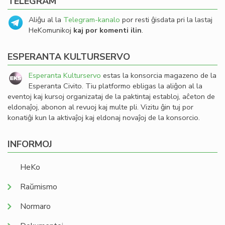
TELEGRAM
Aliĝu al la
Telegram-kanalo
por resti ĝisdata pri la lastaj
HeKomunikoj
kaj por komenti ilin
.
ESPERANTA KULTURSERVO
Esperanta Kulturservo
estas la konsorcia magazeno de la
Esperanta Civito. Tiu platformo ebligas la aliĝon al la
eventoj kaj kursoj organizataj de la paktintaj establoj, aĉeton de
eldonaĵoj, abonon al revuoj kaj multe pli. Vizitu ĝin tuj por
konatiĝi kun la aktivaĵoj kaj eldonaj novaĵoj de la konsorcio.
INFORMOJ
HeKo
Raŭmismo
Normaro