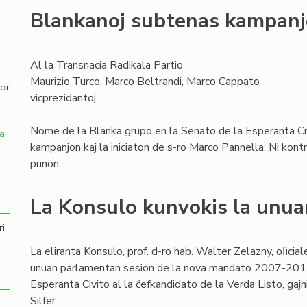
Blankanoj subtenas kampan
,
Al la Transnacia Radikala Partio
Maurizio Turco, Marco Beltrandi, Marco Cappato
por
vicprezidantoj
Nome de la Blanka grupo en la Senato de la Esperanta Civ
a
kampanjon kaj la iniciaton de s-ro Marco Pannella. Ni kon
punon.
La Konsulo kunvokis la unua
ri
La eliranta Konsulo, prof. d-ro hab. Walter Zelazny, oﬁcial
unuan parlamentan sesion de la nova mandato 2007-2011, 
Esperanta Civito al la ĉefkandidato de la Verda Listo, gajn
Silfer.