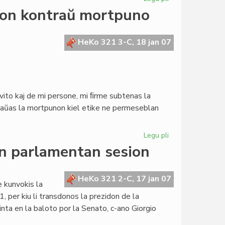
Aperis
jon kontraŭ mortpuno
la
numero
4
HeKo 321 3-C, 18 jan 07
de
"Afrikume"
ito kaj de mi persone, mi ﬁrme subtenas la
traŭas la mortpunon kiel etike ne permeseblan
Legu pli
pri
Blankanoj
n parlamentan sesion
subtenas
kampanjon
kontraŭ
HeKo 321 2-C, 17 jan 07
e kunvokis la
mortpuno
per kiu li transdonos la prezidon de la
inta en la baloto por la Senato, c-ano Giorgio