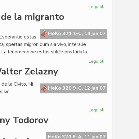
Legu pli
pri
La
 de la migranto
Konsulo
kunvokis
la
HeKo 321 1-C, 14 jan 07
Esperantio estas
unuan
taj spertas migron dum sia vivo, interalie
parlamentan
 La fenomeno ne estas suﬁĉe pristudata.
sesion
Legu pli
pri
Dekkvara
alter Zelazny
de
Januaro:
 de la Civito. Ni
la
HeKo 320 9-C, 12 jan 07
s sin
tago
de
la
Legu pli
pri
migranto
Novjara
any Todorov
saluto
de
Konsulo
HeKo 320 8-A, 11 jan 07