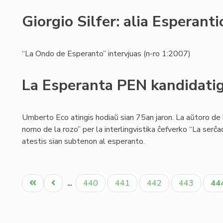
Giorgio Silfer: alia Esperanti
“La Ondo de Esperanto” intervjuas (n-ro 1:2007)
La Esperanta PEN kandidati
Umberto Eco atingis hodiaŭ sian 75an jaron. La aŭtoro de
nomo de la rozo” per la interlingvistika ĉefverko “La serĉad
atestis sian subtenon al esperanto.
Pagination
Unua
Antaŭa
Paĝo
Paĝo
Paĝo
Paĝo
Ak
440
441
442
443
44
…
paĝo
paĝo
pa