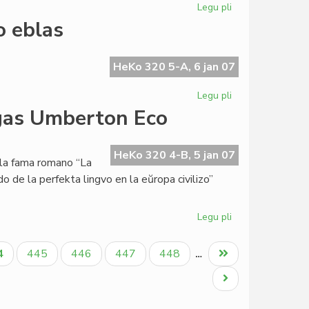
Legu pli
pri
Institut
o eblas
Zamenhof
en
aktiva
HeKo 320 5-A, 6 jan 07
jarfino
Legu pli
pri
Giorgio
gas Umberton Eco
Silfer:
alia
Esperantio
HeKo 320 4-B, 5 jan 07
 la fama romano “La
eblas
o de la perfekta lingvo en la eŭropa civilizo”
Legu pli
pri
La
Esperanta
tuala
Paĝo
Paĝo
Paĝo
Paĝo
Last
4
445
446
447
448
…
PEN
ĝo
page
kandidatigas
Next
Umberton
page
Eco