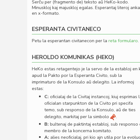
Serĉu per (fragmento de) teksto aŭ HeKo-kodo.
Minuskloj kaj majuskloj egalas. Esperantaj literoj ank
en x-formato.
ESPERANTA CIVITANECO
Petu la esperantan civitanecon per la
reta formularo
.
HEROLDO KOMUNIKAS (HEKO)
HeKo estas retagentejo je la servo de la establoj en 
apud la Pakto por la Esperanta Civito, sub la
imprimaturo de la Konsulo aŭ delegito. La informoj
estas:
C:
oﬁcialaj de la Civitaj instancoj, kiuj esprimas 
oﬁcialan starpunkton de la Civito pri specifa
temo, sub responso de la Konsulo, aŭ de ties
delegito, markitaj per la simbolo
.
B:
bultenaj de paktintaj establoj, sub responso
membro de la koncerna komitato.
A:
alies neoﬁcialaj, pri kio ajn utila por la evolu