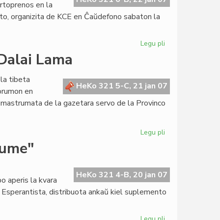
artoprenos en la
ito, organizita de KCE en Ĉaŭdefono sabaton la
Legu pli
pri
LTSEC-
 Dalai Lama
seminario
ĉi-
 la tibeta
semajnfine
HeKo 321 5-C, 21 jan 07
Forumon en
ĉe
o, mastrumata de la gazetara servo de la Provinco
KCE
Legu pli
pri
Kenjo
kume"
rifuzas
la
enirvizon
HeKo 321 4-B, 20 jan 07
o aperis la kvara
al
o Esperantista, distribuota ankaŭ kiel suplemento
Dalai
Lama
Legu pli
pri