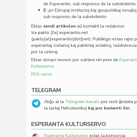
de Esperantio, sub responso de la subskribinto.
E:
pri Eŭropaj institucioj kaj geopolitikaj novaĵoj
sub responso de la subskribinto.
Eblas
sendi
artikolon
aŭ kontakti la redakcion
tra
pakto
[ĉe]
esperantio
.
net
(pakto[at]esperantio[dot]net)
. Publikigo estas rajto 
esperantaj civitanoj kaj paktintaj establoj, laŭdiskrecia
por la ceteraj.
Eblas donaci monon por subteni nin pere de
Esperant
Kulturservo
.
RSS-servo
TELEGRAM
Aliĝu al la
Telegram-kanalo
por resti ĝisdata p
la lastaj HeKomunikoj
kaj por komenti ilin
.
ESPERANTA KULTURSERVO
Esperanta Kulturservo
estas la konsorcia