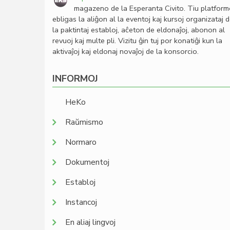
magazeno de la Esperanta Civito. Tiu platfor
ebligas la aliĝon al la eventoj kaj kursoj organizataj 
la paktintaj establoj, aĉeton de eldonaĵoj, abonon al
revuoj kaj multe pli. Vizitu ĝin tuj por konatiĝi kun la
aktivaĵoj kaj eldonaj novaĵoj de la konsorcio.
INFORMOJ
HeKo
Raŭmismo
Normaro
Dokumentoj
Establoj
Instancoj
En aliaj lingvoj