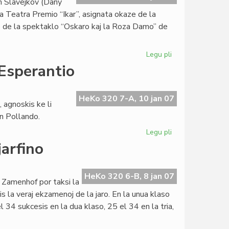
an Slavejkov (Dany
Walter
a Teatra Premio “Ikar”, asignata okaze de la
Zelazny
go de la spektaklo “Oskaro kaj la Roza Damo” de
Legu pli
pri
Grava
 Esperantio
teatra
agnosko
por
HeKo 320 7-A, 10 jan 07
 agnoskis ke li
Dany
en Pollando.
Todorov
Legu pli
pri
Polaj
jarfino
eventoj:
de
Wielgus
HeKo 320 6-B, 8 jan 07
 Zamenhof por taksi la
al
s la veraj ekzamenoj de la jaro. En la unua klaso
Esperantio
 34 sukcesis en la dua klaso, 25 el 34 en la tria,