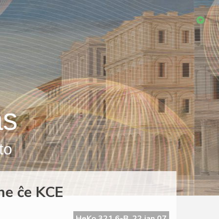
as
to
ne ĉe KCE
HeKo 321 6-B, 22 jan 07