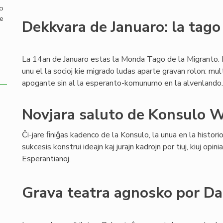
mo
de
Dekkvara de Januaro: la tago
La 14an de Januaro estas la Monda Tago de la Migranto. 
unu el la socioj kie migrado ludas aparte gravan rolon: mul
apogante sin al la esperanto-komunumo en la alvenlando.
Novjara saluto de Konsulo W
Ĉi-jare ﬁniĝas kadenco de la Konsulo, la unua en la historio
sukcesis konstrui ideajn kaj jurajn kadrojn por tiuj, kiuj opinia
Esperantianoj.
Grava teatra agnosko por D