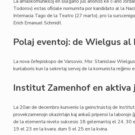
La amaskomunikiloj en Bulgario ĵus anoncis ke c-ano Jord
Todorov) estas oﬁciale nomumita por kandidato al la Naci
Internacia Tago de la Teatro (27 marto), pro la sursceni
Erich Emanuel Schmidt.
Polaj eventoj: de Wielgus al
La nova ĉefepiskopo de Varsovio, Msr. Stanislaw Wielgus,
kunlaboris kun la sekretaj servoj de la komunista reĝimo 
Institut Zamenhof en aktiva 
La 20an de decembro kunvenis la geinstruistoj de Institut
provekzamenojn okazintajn kaj ankaŭ pripensi la laborojn ĝi
de la elementa nivelo sukcesis 18 gelernantoj el 24. 30 el
19 el 23 en la kvara, dum 5 el 25 en la kvina.