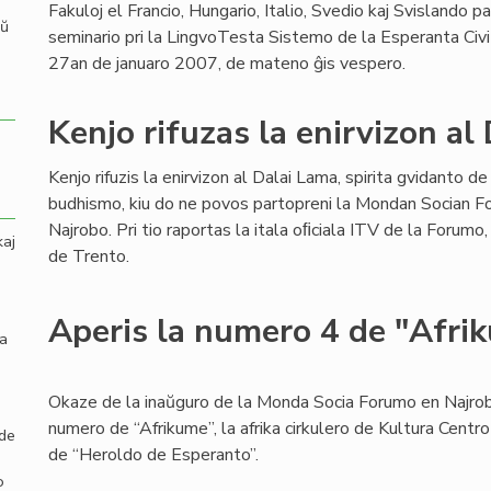
Fakuloj el Francio, Hungario, Italio, Svedio kaj Svislando p
aŭ
seminario pri la LingvoTesta Sistemo de la Esperanta Civ
27an de januaro 2007, de mateno ĝis vespero.
Kenjo rifuzas la enirvizon al
Kenjo rifuzis la enirvizon al Dalai Lama, spirita gvidanto de
budhismo, kiu do ne povos partopreni la Mondan Socian 
Najrobo. Pri tio raportas la itala oﬁciala ITV de la Forum
kaj
de Trento.
Aperis la numero 4 de "Afri
la
Okaze de la inaŭguro de la Monda Socia Forumo en Najrob
numero de “Afrikume”, la afrika cirkulero de Kultura Centr
 de
de “Heroldo de Esperanto”.
o