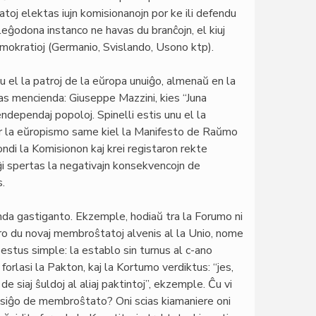
toj elektas iujn komisionanojn por ke ili defendu
eĝodona instanco ne havas du branĉojn, el kiuj
demokratioj (Germanio, Svislando, Usono ktp).
nu el la patroj de la eŭropa unuiĝo, almenaŭ en la
tas mencienda: Giuseppe Mazzini, kies “Juna
sendependaj popoloj. Spinelli estis unu el la
or la eŭropismo same kiel la Manifesto de Raŭmo
ndi la Komisionon kaj krei registaron rekte
ĝi spertas la negativajn konsekvencojn de
s.
kinda gastiganto. Ekzemple, hodiaŭ tra la Forumo ni
ro du novaj membroŝtatoj alvenis al la Unio, nome
 estus simple: la establo sin turnus al c-ano
 forlasi la Pakton, kaj la Kortumo verdiktus: “jes,
o de siaj ŝuldoj al aliaj paktintoj”, ekzemple. Ĉu vi
eksiĝo de membroŝtato? Oni scias kiamaniere oni