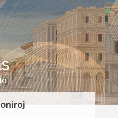
as
to
oniroj