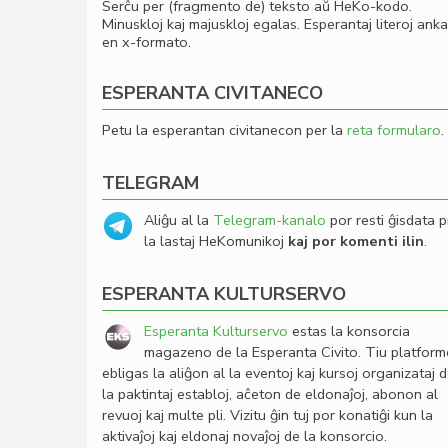
Serĉu per (fragmento de) teksto aŭ HeKo-kodo.
Minuskloj kaj majuskloj egalas. Esperantaj literoj ank
en x-formato.
ESPERANTA CIVITANECO
Petu la esperantan civitanecon per la
reta formularo
.
TELEGRAM
Aliĝu al la
Telegram-kanalo
por resti ĝisdata p
la lastaj HeKomunikoj
kaj por komenti ilin
.
ESPERANTA KULTURSERVO
Esperanta Kulturservo
estas la konsorcia
magazeno de la Esperanta Civito. Tiu platfor
ebligas la aliĝon al la eventoj kaj kursoj organizataj 
la paktintaj establoj, aĉeton de eldonaĵoj, abonon al
revuoj kaj multe pli. Vizitu ĝin tuj por konatiĝi kun la
aktivaĵoj kaj eldonaj novaĵoj de la konsorcio.