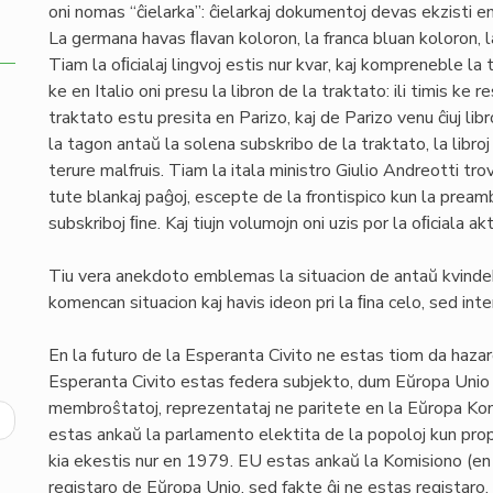
oni nomas “ĉielarka”: ĉielarkaj dokumentoj devas ekzisti en ĉi
La germana havas ﬂavan koloron, la franca bluan koloron, la
Tiam la oﬁcialaj lingvoj estis nur kvar, kaj kompreneble la 
ke en Italio oni presu la libron de la traktato: ili timis ke
traktato estu presita en Parizo, kaj de Parizo venu ĉiuj li
la tagon antaŭ la solena subskribo de la traktato, la libro
terure malfruis. Tiam la itala ministro Giulio Andreotti tro
tute blankaj paĝoj, escepte de la frontispico kun la pream
subskriboj ﬁne. Kaj tiujn volumojn oni uzis por la oﬁciala akt
Tiu vera anekdoto emblemas la situacion de antaŭ kvindek 
komencan situacion kaj havis ideon pri la ﬁna celo, sed inte
En la futuro de la Esperanta Civito ne estas tiom da hazard
Esperanta Civito estas federa subjekto, dum Eŭropa Unio 
membroŝtatoj, reprezentataj ne paritete en la Eŭropa Kons
ext
estas ankaŭ la parlamento elektita de la popoloj kun prop
age
kia ekestis nur en 1979. EU estas ankaŭ la Komisiono (en 
registaro de Eŭropa Unio, sed fakte ĝi ne estas registaro. 