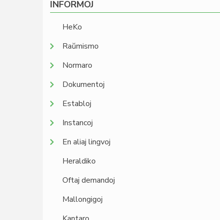
INFORMOJ
HeKo
Raŭmismo
Normaro
Dokumentoj
Establoj
Instancoj
En aliaj lingvoj
Heraldiko
Oftaj demandoj
Mallongigoj
Kantaro