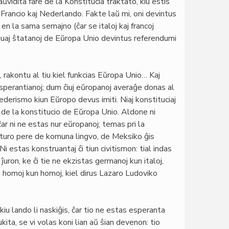
aŭvidita fare de la Konstitucia traktato, kiu estis
Francio kaj Nederlando. Fakte laŭ mi, oni devintus
en la sama semajno (ĉar se italoj kaj francoj
iduaj ŝtatanoj de Eŭropa Unio devintus referendumi
, rakontu al tiu kiel funkcias Eŭropa Unio… Kaj
sperantianoj; dum ĉiuj eŭropanoj averaĝe donas al
ederismo kiun Eŭropo devus imiti. Niaj konstituciaj
 de la konstitucio de Eŭropa Unio. Aldone ni
ĉar ni ne estas nur eŭropanoj; temas pri la
lturo pere de komuna lingvo, de Meksiko ĝis
 estas konstruantaj ĉi tiun civitismon: tial indas
n ĵuron, ke ĉi tie ne ekzistas germanoj kun italoj,
j: homoj kun homoj, kiel dirus Lazaro Ludoviko
iu lando li naskiĝis, ĉar tio ne estas esperanta
kita, se vi volas koni lian aŭ ŝian devenon: tio