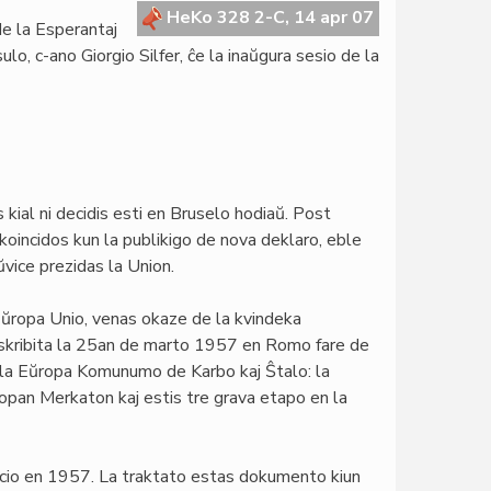
HeKo 328 2-C, 14 apr 07
e la Esperantaj
ulo, c-ano Giorgio Silfer, ĉe la inaŭgura sesio de la
 kial ni decidis esti en Bruselo hodiaŭ. Post
 koincidos kun la publikigo de nova deklaro, eble
ŭvice prezidas la Union.
 Eŭropa Unio, venas okaze de la kvindeka
skribita la 25an de marto 1957 en Romo fare de
or la Eŭropa Komunumo de Karbo kaj Ŝtalo: la
opan Merkaton kaj estis tre grava etapo en la
uacio en 1957. La traktato estas dokumento kiun