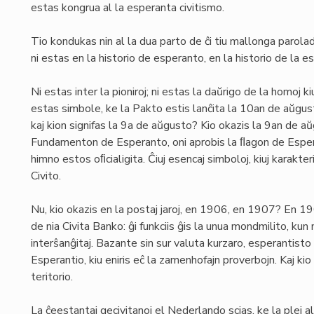
estas kongrua al la esperanta civitismo.
Tio kondukas nin al la dua parto de ĉi tiu mallonga parol
ni estas en la historio de esperanto, en la historio de la e
Ni estas inter la pioniroj; ni estas la daŭrigo de la homoj k
estas simbole, ke la Pakto estis lanĉita la 10an de aŭgu
kaj kion signifas la 9a de aŭgusto? Kio okazis la 9an de a
Fundamenton de Esperanto, oni aprobis la ﬂagon de Espera
himno estos oﬁcialigita. Ĉiuj esencaj simboloj, kiuj karakte
Civito.
Nu, kio okazis en la postaj jaroj, en 1906, en 1907? En 1
de nia Civita Banko: ĝi funkciis ĝis la unua mondmilito, kun 
interŝanĝitaj. Bazante sin sur valuta kurzaro, esperantist
Esperantio, kiu eniris eĉ la zamenhofajn proverbojn. Kaj ki
teritorio.
La ĉeestantaj gecivitanoj el Nederlando scias, ke la plej 