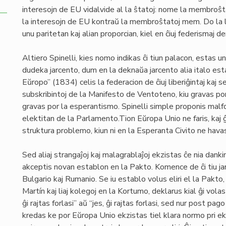
interesojn de EU vidalvide al la ŝtatoj: nome la membroŝta
la interesojn de EU kontraŭ la membroŝtatoj mem. Do la l
unu paritetan kaj alian proporcian, kiel en ĉiuj federismaj 
Altiero Spinelli, kies nomo indikas ĉi tiun palacon, estas u
dudeka jarcento, dum en la deknaŭa jarcento alia italo es
Eŭropo” (1834) celis la federacion de ĉiuj liberiĝintaj kaj 
subskribintoj de la Manifesto de Ventoteno, kiu gravas p
gravas por la esperantismo. Spinelli simple proponis malfo
elektitan de la Parlamento.Tion Eŭropa Unio ne faris, kaj 
struktura problemo, kiun ni en la Esperanta Civito ne hava
Sed aliaj strangaĵoj kaj malagrablaĵoj ekzistas ĉe nia dan
akceptis novan establon en la Pakto. Komence de ĉi tiu ja
Bulgario kaj Rumanio. Se iu establo volus eliri el la Pakto,
Martín kaj liaj kolegoj en la Kortumo, deklarus kial ĝi volas
ĝi rajtas forlasi” aŭ “jes, ĝi rajtas forlasi, sed nur post pag
kredas ke por Eŭropa Unio ekzistas tiel klara normo pri 