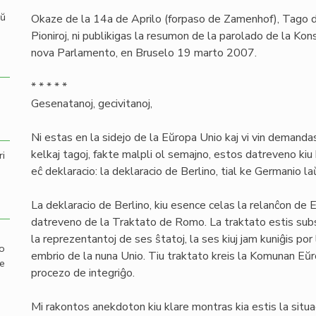
aŭ
Okaze de la 14a de Aprilo (forpaso de Zamenhof), Tago d
Pioniroj, ni publikigas la resumon de la parolado de la Kons
nova Parlamento, en Bruselo 19 marto 2007.
* * * * *
Gesenatanoj, gecivitanoj,
Ni estas en la sidejo de la Eŭropa Unio kaj vi vin demandas
kelkaj tagoj, fakte malpli ol semajno, estos datreveno kiu
ri
eĉ deklaracio: la deklaracio de Berlino, tial ke Germanio la
La deklaracio de Berlino, kiu esence celas la relanĉon de
datreveno de la Traktato de Romo. La traktato estis sub
la reprezentantoj de ses ŝtatoj, la ses kiuj jam kuniĝis p
mo
embrio de la nuna Unio. Tiu traktato kreis la Komunan Eŭr
de
procezo de integriĝo.
Mi rakontos anekdoton kiu klare montras kia estis la sit