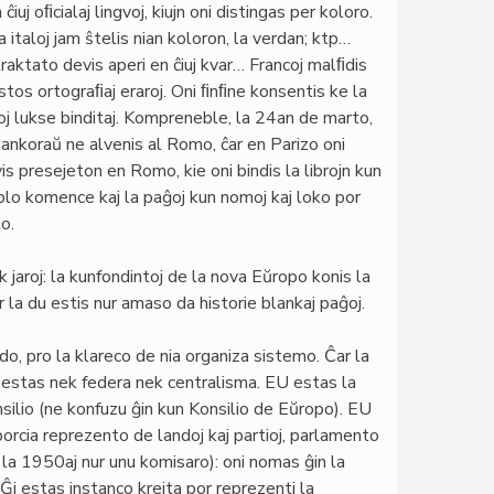
uj oﬁcialaj lingvoj, kiujn oni distingas per koloro.
 italoj jam ŝtelis nian koloron, la verdan; ktp…
traktato devis aperi en ĉiuj kvar… Francoj malﬁdis
 restos ortograﬁaj eraroj. Oni ﬁnﬁne konsentis ke la
broj lukse binditaj. Kompreneble, la 24an de marto,
j ankoraŭ ne alvenis al Romo, ĉar en Parizo oni
vis presejeton en Romo, kie oni bindis la librojn kun
blo komence kaj la paĝoj kun nomoj kaj loko por
o.
jaroj: la kunfondintoj de la nova Eŭropo konis la
r la du estis nur amaso da historie blankaj paĝoj.
o, pro la klareco de nia organiza sistemo. Ĉar la
estas nek federa nek centralisma. EU estas la
ilio (ne konfuzu ĝin kun Konsilio de Eŭropo). EU
orcia reprezento de landoj kaj partioj, parlamento
la 1950aj nur unu komisaro): oni nomas ĝin la
Ĝi estas instanco kreita por reprezenti la