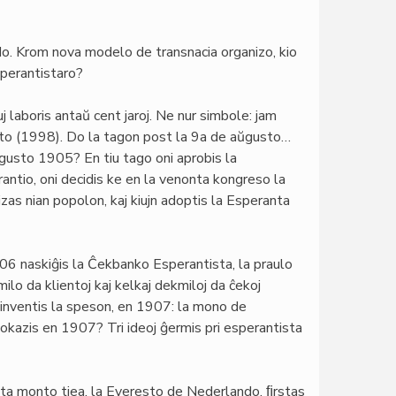
ado. Krom nova modelo de transnacia organizo, kio
sperantistaro?
iuj laboris antaŭ cent jaroj. Ne nur simbole: jam
sto (1998). Do la tagon post la 9a de aŭgusto…
ŭgusto 1905? En tiu tago oni aprobis la
ntio, oni decidis ke en la venonta kongreso la
rizas nian popolon, kaj kiujn adoptis la Esperanta
906 naskiĝis la Ĉekbanko Esperantista, la praulo
milo da klientoj kaj kelkaj dekmiloj da ĉekoj
o inventis la speson, en 1907: la mono de
o okazis en 1907? Tri ideoj ĝermis pri esperantista
alta monto tiea, la Everesto de Nederlando, ﬁrstas