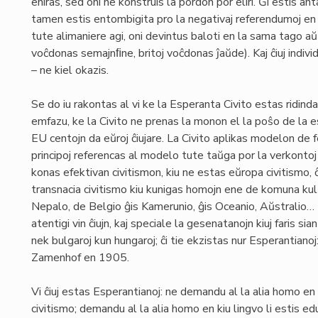
eniras, sed oni ne konstruis la pordon por eliri. Ĝi estis ant
tamen estis entombigita pro la negativaj referendumoj en 
tute alimaniere agi, oni devintus baloti en la sama tago aŭ 
voĉdonas semajnﬁne, britoj voĉdonas ĵaŭde). Kaj ĉiuj indiv
– ne kiel okazis.
Se do iu rakontas al vi ke la Esperanta Civito estas ridinda
emfazu, ke la Civito ne prenas la monon el la poŝo de la e
EU centojn da eŭroj ĉiujare. La Civito aplikas modelon de f
principoj referencas al modelo tute taŭga por la verkontoj
konas efektivan civitismon, kiu ne estas eŭropa civitismo, 
transnacia civitismo kiu kunigas homojn ene de komuna ku
Nepalo, de Belgio ĝis Kamerunio, ĝis Oceanio, Aŭstralio… Ni
atentigi vin ĉiujn, kaj speciale la gesenatanojn kiuj faris sia
nek bulgaroj kun hungaroj; ĉi tie ekzistas nur Esperantiano
Zamenhof en 1905.
Vi ĉiuj estas Esperantianoj: ne demandu al la alia homo en k
civitismo; demandu al la alia homo en kiu lingvo li estis edu