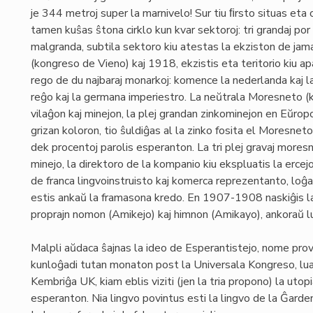
je 344 metroj super la marnivelo! Sur tiu ﬁrsto situas eta o
tamen kuŝas ŝtona cirklo kun kvar sektoroj: tri grandaj po
malgranda, subtila sektoro kiu atestas la ekziston de ja
(kongreso de Vieno) kaj 1918, ekzistis eta teritorio kiu ap
rego de du najbaraj monarkoj: komence la nederlanda kaj la
reĝo kaj la germana imperiestro. La neŭtrala Moresneto (k
vilaĝon kaj minejon, la plej grandan zinkominejon en Eŭro
grizan koloron, tio ŝuldiĝas al la zinko fosita el Moresneto.
dek procentoj parolis esperanton. La tri plej gravaj moresne
minejo, la direktoro de la kompanio kiu ekspluatis la ercej
de franca lingvoinstruisto kaj komerca reprezentanto, loĝa
estis ankaŭ la framasona kredo. En 1907-1908 naskiĝis la i
proprajn nomon (Amikejo) kaj himnon (Amikayo), ankoraŭ l
Malpli aŭdaca ŝajnas la ideo de Esperantistejo, nome proviz
kunloĝadi tutan monaton post la Universala Kongreso, lua
Kembriĝa UK, kiam eblis viziti (jen la tria propono) la utop
esperanton. Nia lingvo povintus esti la lingvo de la Ĝarden