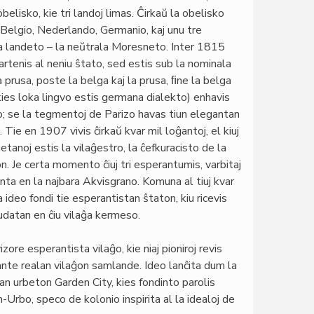
belisko, kie tri landoj limas. Ĉirkaŭ la obelisko
r Belgio, Nederlando, Germanio, kaj unu tre
ma landeto – la neŭtrala Moresneto. Inter 1815
artenis al neniu ŝtato, sed estis sub la nominala
 prusa, poste la belga kaj la prusa, ﬁne la belga
ies loka lingvo estis germana dialekto) enhavis
po; se la tegmentoj de Parizo havas tiun elegantan
 Tie en 1907 vivis ĉirkaŭ kvar mil loĝantoj, el kiuj
tanoj estis la vilaĝestro, la ĉefkuracisto de la
on. Je certa momento ĉiuj tri esperantumis, varbitaj
nta en la najbara Akvisgrano. Komuna al tiuj kvar
deo fondi tie esperantistan ŝtaton, kiu ricevis
udatan en ĉiu vilaĝa kermeso.
ore esperantista vilaĝo, kie niaj pioniroj revis
nte realan vilaĝon samlande. Ideo lanĉita dum la
ian urbeton Garden City, kies fondinto parolis
-Urbo, speco de kolonio inspirita al la idealoj de