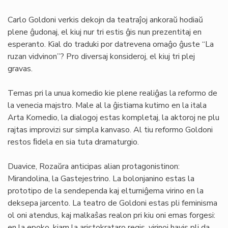
Carlo Goldoni verkis dekojn da teatraĵoj ankoraŭ hodiaŭ
plene ĝudonaj, el kiuj nur tri estis ĝis nun prezentitaj en
esperanto. Kial do traduki por datrevena omaĝo ĝuste “La
ruzan vidvinon”? Pro diversaj konsideroj, el kiuj tri plej
gravas.
Temas pri la unua komedio kie plene realiĝas la reformo de
la venecia majstro. Male al la ĝistiama kutimo en la itala
Arta Komedio, la dialogoj estas kompletaj, la aktoroj ne plu
rajtas improvizi sur simpla kanvaso. Al tiu reformo Goldoni
restos ﬁdela en sia tuta dramaturgio.
Duavice, Rozaŭra anticipas alian protagonistinon:
Mirandolina, la Gastejestrino. La bolonjanino estas la
prototipo de la sendependa kaj elturniĝema virino en la
deksepa jarcento. La teatro de Goldoni estas pli feminisma
ol oni atendus, kaj malkaŝas realon pri kiu oni emas forgesi:
en la epoko, kiam la aristokrataro regis, virinoj havis pli da