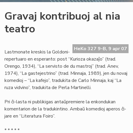
Gravaj kontribuoj al nia
teatro
HeKo 327 9-B, 9 apr 07
Lastmonate kreskis la Goldoni-
repertuaro en esperanto: post “Kurioza okazaĵo” (trad.
Orengo, 1934), “La servisto de du mastroj” (trad. Anev,
1974), “La gastejestrino” (trad. Minnaja, 1989), jen du novaj
komedioj – “La kafejo”, tradukita de Carlo Minnaja, kaj “La
ruza vidvino”, tradukita de Perla Martinelli.
Pri ĉi-lasta ni publikigas antaŭpremiere la enkondukan
komentarion de la tradukintino. Ambaŭ komedioj aperos ĉi-
jare en “Literatura Foiro”.
* * * * *