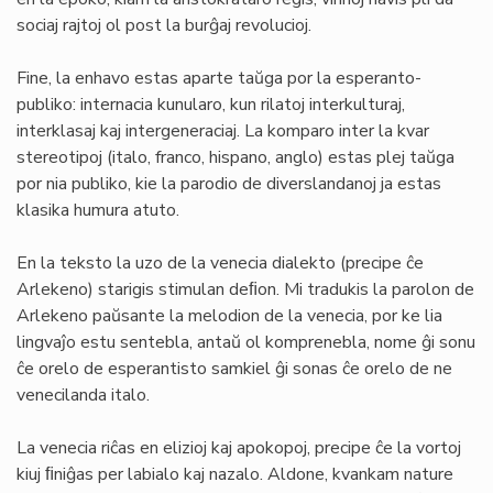
sociaj rajtoj ol post la burĝaj revolucioj.
Fine, la enhavo estas aparte taŭga por la esperanto-
publiko: internacia kunularo, kun rilatoj interkulturaj,
interklasaj kaj intergeneraciaj. La komparo inter la kvar
stereotipoj (italo, franco, hispano, anglo) estas plej taŭga
por nia publiko, kie la parodio de diverslandanoj ja estas
klasika humura atuto.
En la teksto la uzo de la venecia dialekto (precipe ĉe
Arlekeno) starigis stimulan deﬁon. Mi tradukis la parolon de
Arlekeno paŭsante la melodion de la venecia, por ke lia
lingvaĵo estu sentebla, antaŭ ol komprenebla, nome ĝi sonu
ĉe orelo de esperantisto samkiel ĝi sonas ĉe orelo de ne
venecilanda italo.
La venecia riĉas en elizioj kaj apokopoj, precipe ĉe la vortoj
kiuj ﬁniĝas per labialo kaj nazalo. Aldone, kvankam nature