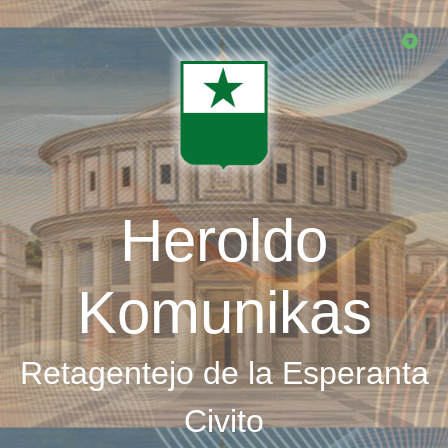
Skip
to
main
content
Heroldo
Komunikas
Retagentejo de la Esperanta
Civito