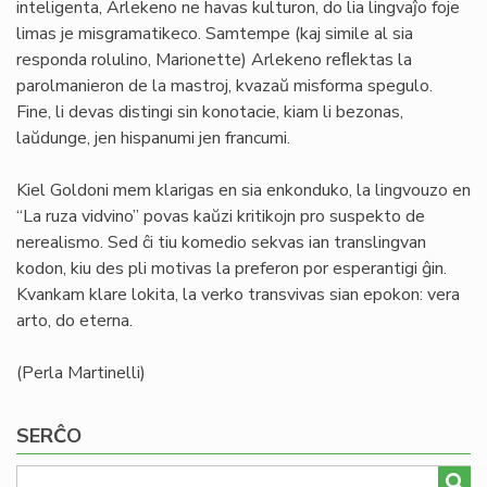
inteligenta, Arlekeno ne havas kulturon, do lia lingvaĵo foje
limas je misgramatikeco. Samtempe (kaj simile al sia
responda rolulino, Marionette) Arlekeno reﬂektas la
parolmanieron de la mastroj, kvazaŭ misforma spegulo.
Fine, li devas distingi sin konotacie, kiam li bezonas,
laŭdunge, jen hispanumi jen francumi.
Kiel Goldoni mem klarigas en sia enkonduko, la lingvouzo en
“La ruza vidvino” povas kaŭzi kritikojn pro suspekto de
nerealismo. Sed ĉi tiu komedio sekvas ian translingvan
kodon, kiu des pli motivas la preferon por esperantigi ĝin.
Kvankam klare lokita, la verko transvivas sian epokon: vera
arto, do eterna.
(Perla Martinelli)
SERĈO