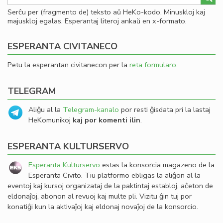
Serĉu per (fragmento de) teksto aŭ HeKo-kodo. Minuskloj kaj
majuskloj egalas. Esperantaj literoj ankaŭ en x-formato.
ESPERANTA CIVITANECO
Petu la esperantan civitanecon per la
reta formularo
.
TELEGRAM
Aliĝu al la
Telegram-kanalo
por resti ĝisdata pri la lastaj
HeKomunikoj
kaj por komenti ilin
.
ESPERANTA KULTURSERVO
Esperanta Kulturservo
estas la konsorcia magazeno de la
Esperanta Civito. Tiu platformo ebligas la aliĝon al la
eventoj kaj kursoj organizataj de la paktintaj establoj, aĉeton de
eldonaĵoj, abonon al revuoj kaj multe pli. Vizitu ĝin tuj por
konatiĝi kun la aktivaĵoj kaj eldonaj novaĵoj de la konsorcio.