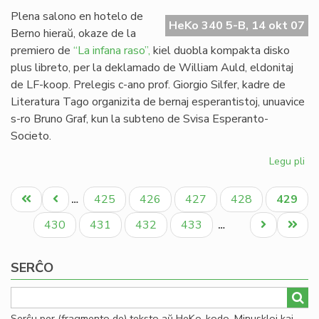
Mi
Plena salono en hotelo de
HeKo 340 5-B, 14 okt 07
Berno hieraŭ, okaze de la
premiero de
“La infana raso”,
kiel duobla kompakta disko
plus libreto, per la deklamado de William Auld, eldonitaj
de LF-koop. Prelegis c-ano prof. Giorgio Silfer, kadre de
Literatura Tago organizita de bernaj esperantistoj, unuavice
s-ro Bruno Graf, kun la subteno de Svisa Esperanto-
Societo.
Legu pli
pri
"L
Pagination
inf
Unua
Antaŭa
Paĝo
Paĝo
Paĝo
Paĝo
Aktual
425
426
427
428
429
…
ra
paĝo
paĝo
paĝo
pre
Paĝo
Paĝo
Paĝo
Paĝo
Next
Last
430
431
432
433
…
en
page
page
Be
SERĈO
Serĉu per (fragmento de) teksto aŭ HeKo-kodo. Minuskloj kaj