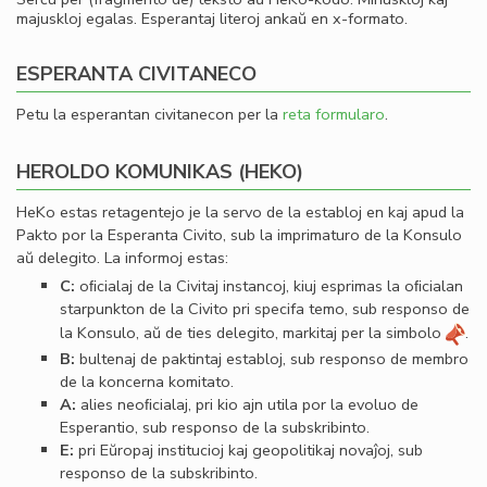
majuskloj egalas. Esperantaj literoj ankaŭ en x-formato.
ESPERANTA CIVITANECO
Petu la esperantan civitanecon per la
reta formularo
.
HEROLDO KOMUNIKAS (HEKO)
HeKo estas retagentejo je la servo de la establoj en kaj apud la
Pakto por la Esperanta Civito, sub la imprimaturo de la Konsulo
aŭ delegito. La informoj estas:
C:
oﬁcialaj de la Civitaj instancoj, kiuj esprimas la oﬁcialan
starpunkton de la Civito pri specifa temo, sub responso de
la Konsulo, aŭ de ties delegito, markitaj per la simbolo
.
B:
bultenaj de paktintaj establoj, sub responso de membro
de la koncerna komitato.
A:
alies neoﬁcialaj, pri kio ajn utila por la evoluo de
Esperantio, sub responso de la subskribinto.
E:
pri Eŭropaj institucioj kaj geopolitikaj novaĵoj, sub
responso de la subskribinto.