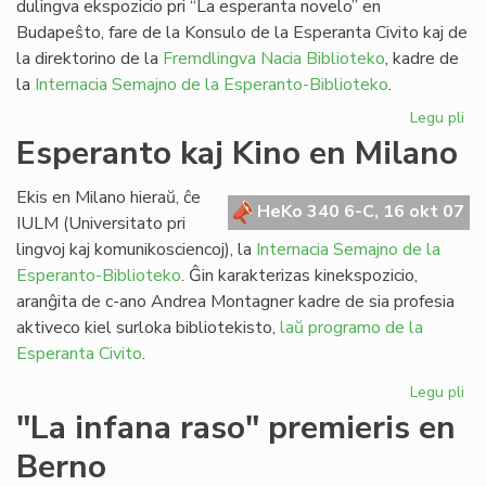
dulingva ekspozicio pri “La esperanta novelo” en
Budapeŝto, fare de la Konsulo de la Esperanta Civito kaj de
la direktorino de la
Fremdlingva Nacia Biblioteko
, kadre de
la
Internacia Semajno de la Esperanto-Biblioteko
.
Legu pli
pri
Eks
Esperanto kaj Kino en Milano
pri
la
Ekis en Milano hieraŭ, ĉe
es
HeKo 340 6-C, 16 okt 07
IULM (Universitato pri
no
lingvoj kaj komunikosciencoj), la
Internacia Semajno de la
Esperanto-Biblioteko
. Ĝin karakterizas kinekspozicio,
aranĝita de c-ano Andrea Montagner kadre de sia profesia
aktiveco kiel surloka bibliotekisto,
laŭ programo de la
Esperanta Civito
.
Legu pli
pri
Es
"La infana raso" premieris en
kaj
Berno
Ki
en