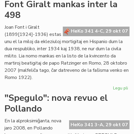
Un
Font Giralt mankas inter la
jar
498
ce
mil
viz
Joan Font i Giralt
HeKo 341 4-C, 29 okt 07
(1899[1924]-1936) estas
unu el la miloj da ekleziuloj mortigitaj en Hispanio dum la
dua respubliko, inter 1934 kaj 1938, ne nur dum la civila
milito. Lia nomo mankas en la listo de la kvincento da
martiroj beatigitaj de papo Ratzinger en Romo, 28 oktobro
2007 (malfeliĉa tago, ĉar datreveno de la faŝisma venko en
Romo 1922).
Legu pli
pri
Fo
"Spegulo": nova revuo el
Gir
Pollando
ma
int
la
En la alproksimiĝanta, nova
HeKo 341 3-A, 29 okt 07
49
jaro 2008, en Pollando