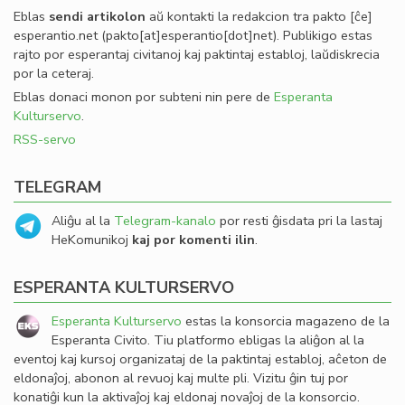
Eblas
sendi
artikolon
aŭ kontakti la redakcion tra
pakto
[ĉe]
esperantio
.
net
(pakto[at]esperantio[dot]net)
. Publikigo estas
rajto por esperantaj civitanoj kaj paktintaj establoj, laŭdiskrecia
por la ceteraj.
Eblas donaci monon por subteni nin pere de
Esperanta
Kulturservo
.
RSS-servo
TELEGRAM
Aliĝu al la
Telegram-kanalo
por resti ĝisdata pri la lastaj
HeKomunikoj
kaj por komenti ilin
.
ESPERANTA KULTURSERVO
Esperanta Kulturservo
estas la konsorcia magazeno de la
Esperanta Civito. Tiu platformo ebligas la aliĝon al la
eventoj kaj kursoj organizataj de la paktintaj establoj, aĉeton de
eldonaĵoj, abonon al revuoj kaj multe pli. Vizitu ĝin tuj por
konatiĝi kun la aktivaĵoj kaj eldonaj novaĵoj de la konsorcio.