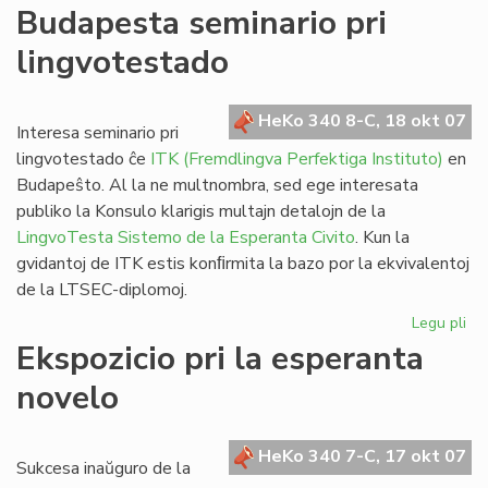
De
Budapesta seminario pri
Vik
lingvotestado
al
@-
libr
HeKo 340 8-C, 18 okt 07
blu
Interesa seminario pri
kaj
lingvotestado ĉe
ITK (Fremdlingva Perfektiga Instituto)
en
da
Budapeŝto. Al la ne multnombra, sed ege interesata
publiko la Konsulo klarigis multajn detalojn de la
LingvoTesta Sistemo de la Esperanta Civito
. Kun la
gvidantoj de ITK estis konﬁrmita la bazo por la ekvivalentoj
de la LTSEC-diplomoj.
Legu pli
pri
Bu
Ekspozicio pri la esperanta
se
novelo
pri
li
HeKo 340 7-C, 17 okt 07
Sukcesa inaŭguro de la