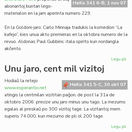
HeKo 341 6-B, 1 nov 07
Franco
abonantoj buntan lego-
materialon en la jam aperinta numero 229.
En la Goldoni-jaro: Carlo Minnaja tradukis la komedion “La
kafejo”, kies unua akto premieras en la oktobra numero de la
revuo. Aldonas Paul Gubbins: itala spirito kun nordangla
akĉento
Legu pli
pri
Tr
Unu jaro, cent mil vizitoj
LF
ele
Hodiaŭ la retejo
No
HeKo 341 5-C, 30 okt 07
www.esperantio.net
ka
atingis la centmilan vizititan paĝon, de post la 31a de
oktobro 2006: precize unu jaro minus unu tago. La mezumo
egalas al preskaŭ po 300 vizitoj tage. La vizitantoj mem
superis 74.000, kun mezumo de pli ol 200 tage.
Legu pli
pri