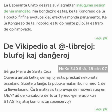
La Esperanta Civito deziras al vi agrablan
inaŭguran sesion
de via mandato
. Nia bondeziro estas, ke la Kongreso de la
Popoloj ﬁnﬁne evoluos kiel efektiva monda parlamento. Ke
la Kongreso de la Popoloj estu do multe pli ol la estraro
de opinimovado.
Legu pli
pri
Sa
De Vikipedio al @-librejoj:
al
blufoj kaj danĝeroj
la
Ko
de
HeKo 340 9-A, 19 okt 07
la
Sérgio Meira de Santa Cruz
Po
Oliveira antaŭ kelkaj semajnoj estis preskaŭ nekonata
brazilano. Subite li fariĝis la publika malamiko numero 1 de
la ﬁnvenkismo. Ĉu li malkaŝis la pruvojn de malversacioj en
UEA? aŭ de kunlaboro de tuta Tyresö-generacio kun
STASI kaj aliaj komunistaj spionservoj?
Legu pli
pri