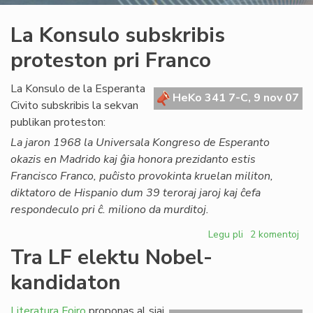
La Konsulo subskribis
proteston pri Franco
La Konsulo de la Esperanta
HeKo 341 7-C, 9 nov 07
Civito subskribis la sekvan
publikan proteston:
La jaron 1968 la Universala Kongreso de Esperanto
okazis en Madrido kaj ĝia honora prezidanto estis
Francisco Franco, puĉisto provokinta kruelan militon,
diktatoro de Hispanio dum 39 teroraj jaroj kaj ĉefa
respondeculo pri ĉ. miliono da murditoj.
Legu pli
pri
2 komentoj
La
Tra LF elektu Nobel-
Konsulo
kandidaton
subskribis
proteston
pri
Literatura Foiro
proponas al siaj