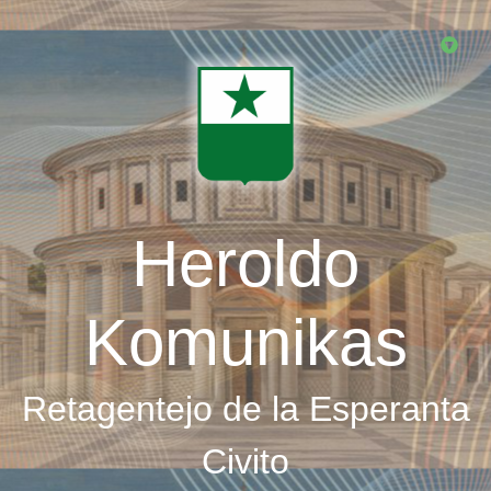
Skip
to
main
content
Heroldo
Komunikas
Retagentejo de la Esperanta
Civito