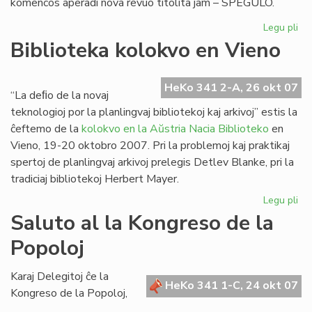
komencos aperadi nova revuo titolita jam – SPEGULO.
Legu pli
pri
"S
Biblioteka kolokvo en Vieno
no
re
el
HeKo 341 2-A, 26 okt 07
“La deﬁo de la novaj
Po
teknologioj por la planlingvaj bibliotekoj kaj arkivoj” estis la
ĉeftemo de la
kolokvo en la Aŭstria Nacia Biblioteko
en
Vieno, 19-20 oktobro 2007. Pri la problemoj kaj praktikaj
spertoj de planlingvaj arkivoj prelegis Detlev Blanke, pri la
tradiciaj bibliotekoj Herbert Mayer.
Legu pli
pri
Bib
Saluto al la Kongreso de la
ko
Popoloj
en
Vi
Karaj Delegitoj ĉe la
HeKo 341 1-C, 24 okt 07
Kongreso de la Popoloj,