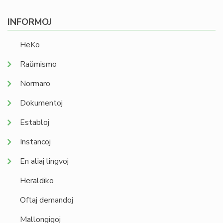
INFORMOJ
HeKo
Raŭmismo
Normaro
Dokumentoj
Establoj
Instancoj
En aliaj lingvoj
Heraldiko
Oftaj demandoj
Mallongigoj