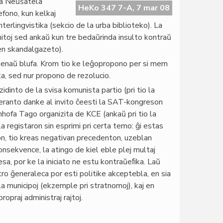
la Neŭŝatela
HeKo 347 7-A, 7 mar 08
efono, kun kelkaj
nterlingvistika (sekcio de la urba biblioteko). La
ormitoj sed ankaŭ kun tre bedaŭrinda insulto kontraŭ
(en skandalgazeto).
lmenaŭ blufa. Krom tio ke leĝopropono per si mem
a, sed nur propono de rezolucio.
zidinto de la svisa komunista partio (pri tio la
speranto danke al invito ĉeesti la SAT-kongreson
nhofa Tago organizita de KCE (ankaŭ pri tio la
la registaron sin esprimi pri certa temo: ĝi estas
on, tio kreas negativan precedenton, uzeblan
Konsekvence, la atingo de kiel eble plej multaj
sa, por ke la iniciato ne estu kontraŭeﬁka. Laŭ
 tro ĝeneraleca por esti politike akceptebla, en sia
la municipoj (ekzemple pri stratnomoj), kaj en
opraj administraj rajtoj.