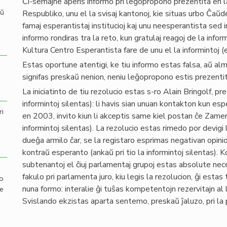
Ĉi-semajne aperis informo pri leĝopropono prezentita en 
aŭ
Respubliko, unu el la svisaj kantonoj, kie situas urbo Ĉaŭd
famaj esperantistaj institucioj kaj unu neesperantista sed i
informo rondiras tra la reto, kun gratulaj reagoj de la inf
Kultura Centro Esperantista fare de unu el la informintoj 
Estas oportune atentigi, ke tiu informo estas falsa, aŭ a
signifas preskaŭ nenion, neniu leĝopropono estis prezentit
La iniciatinto de tiu rezolucio estas s-ro Alain Bringolf, pre
informintoj silentas): li havis sian unuan kontakton kun e
ri
en 2003, invito kiun li akceptis same kiel postan ĉe Zame
informintoj silentas). La rezolucio estas rimedo por devigi 
dueĝa armilo ĉar, se la registaro esprimas negativan opini
kontraŭ esperanto (ankaŭ pri tio la informintoj silentas). 
subtenantoj el ĉiuj parlamentaj grupoj estas absolute nece
fakulo pri parlamenta juro, kiu legis la rezolucion, ĝi estas
mo
nuna formo: interalie ĝi tuŝas kompetentojn rezervitajn al 
de
Svislando ekzistas aparta sentemo, preskaŭ ĵaluzo, pri la pr