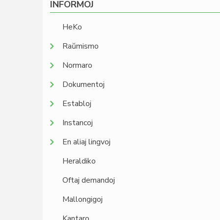
INFORMOJ
HeKo
Raŭmismo
Normaro
Dokumentoj
Establoj
Instancoj
En aliaj lingvoj
Heraldiko
Oftaj demandoj
Mallongigoj
Kantaro