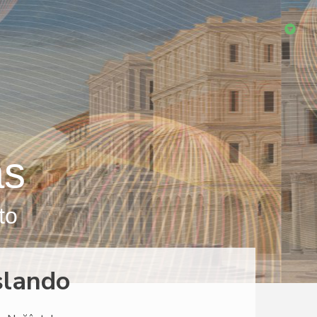
as
to
slando