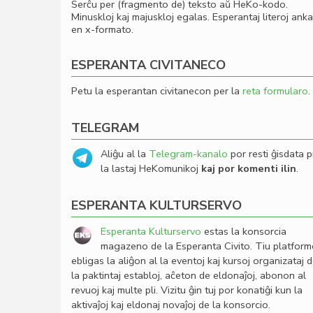
Serĉu per (fragmento de) teksto aŭ HeKo-kodo.
Minuskloj kaj majuskloj egalas. Esperantaj literoj ank
en x-formato.
ESPERANTA CIVITANECO
Petu la esperantan civitanecon per la
reta formularo
.
TELEGRAM
Aliĝu al la
Telegram-kanalo
por resti ĝisdata p
la lastaj HeKomunikoj
kaj por komenti ilin
.
ESPERANTA KULTURSERVO
Esperanta Kulturservo
estas la konsorcia
magazeno de la Esperanta Civito. Tiu platfor
ebligas la aliĝon al la eventoj kaj kursoj organizataj 
la paktintaj establoj, aĉeton de eldonaĵoj, abonon al
revuoj kaj multe pli. Vizitu ĝin tuj por konatiĝi kun la
aktivaĵoj kaj eldonaj novaĵoj de la konsorcio.