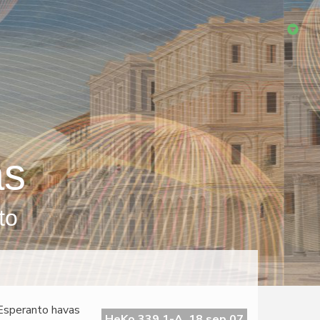
as
to
 Esperanto havas
HeKo 339 1-A, 18 sep 07