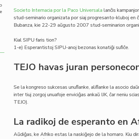
mo
Societo Internacia por la Paco Universala
lanĉis kampanjon
de
stud-seminario organizata por siaj progresanto-kluboj en ĉi
Bubanza, kie 22-29 aŭgusto 2007 stud-seminarion organi
Kial SIPU faris tion?
1-e) Esperantistoj SIPU-anoj bezonas konatiĝi suﬁĉe.
TEJO havas juran personeco
Se la kongreso sukcesas unuﬂanke, aliﬂanke la asocio daŭr
inter tiuj zorgoj unuafoje enviciĝas ankaŭ IJK, ĉar neniu s
TEJO).
La radikoj de esperanto en A
Aŭdiĝas, ke Afriko estas la naskiĝejo de la homaro. Kiu dira