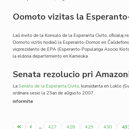
Oomoto vizitas la Esperant
Laŭ invito de la Konsulo de la Esperanta Civito, oﬁcialaj 
Oomoto vizitis hodiaŭ la Esperanto-Domon en Ĉaŭdefono. 
vicprezidanto de EPA (Esperanto-Populariga Asocio Kioto F
la eldona departemento en Kameoka.
Senata rezolucio pri Amazon
La
Senato de la Esperanta Civito
, kunsidanta en Loklo (S
ordinara sesio la 23an de aŭgusto 2007,
i
nformite
Pagination
Unua
Antaŭa
Paĝo
Paĝo
Paĝo
Paĝo
Ak
427
428
429
430
43
…