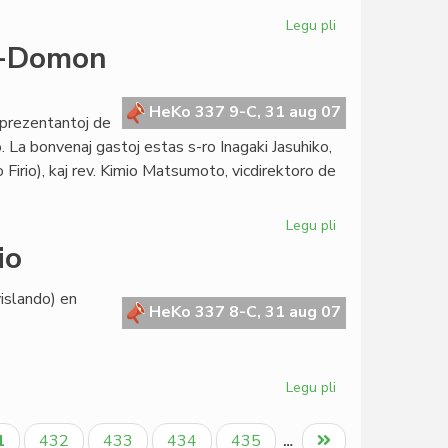
Legu pli
pri
"Kvarteto"
o-Domon
pretas
en
esperanto
HeKo 337 9-C, 31 aug 07
reprezentantoj de
La bonvenaj gastoj estas s-ro Inagaki Jasuhiko,
irio), kaj rev. Kimio Matsumoto, vicdirektoro de
Legu pli
pri
Oomoto
io
vizitas
la
vislando) en
Esperanto-
HeKo 337 8-C, 31 aug 07
Domon
Legu pli
pri
Senata
rezolucio
tuala
Paĝo
Paĝo
Paĝo
Paĝo
Last
1
432
433
434
435
…