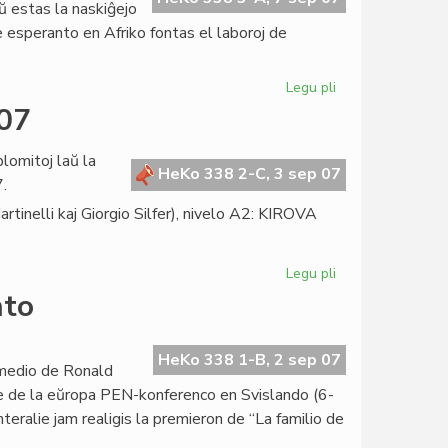
aŭ estas la naskiĝejo
e esperanto en Afriko fontas el laboroj de
Legu pli
pri
La
007
radikoj
de
lomitoj laŭ la
esperanto
HeKo 338 2-C, 3 sep 07
.
en
nelli kaj Giorgio Silfer), nivelo A2: KIROVA
Afriko
Legu pli
pri
LTSEC-
nto
diplomitoj
en
julio
HeKo 338 1-B, 2 sep 07
komedio de Ronald
2007
e de la eŭropa PEN-konferenco en Svislando (6-
nteralie jam realigis la premieron de “La familio de