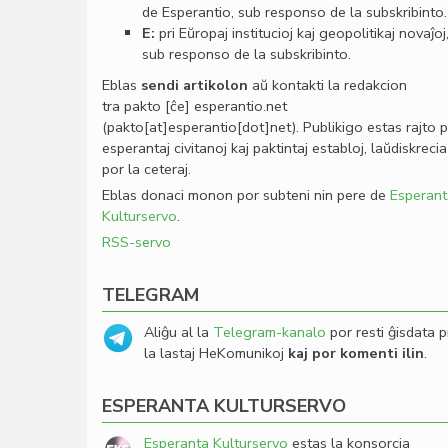
de Esperantio, sub responso de la subskribinto.
E:
pri Eŭropaj institucioj kaj geopolitikaj novaĵoj
sub responso de la subskribinto.
Eblas
sendi
artikolon
aŭ kontakti la redakcion
tra
pakto
[ĉe]
esperantio
.
net
(pakto[at]esperantio[dot]net)
. Publikigo estas rajto 
esperantaj civitanoj kaj paktintaj establoj, laŭdiskrecia
por la ceteraj.
Eblas donaci monon por subteni nin pere de
Esperant
Kulturservo
.
RSS-servo
TELEGRAM
Aliĝu al la
Telegram-kanalo
por resti ĝisdata p
la lastaj HeKomunikoj
kaj por komenti ilin
.
ESPERANTA KULTURSERVO
Esperanta Kulturservo
estas la konsorcia