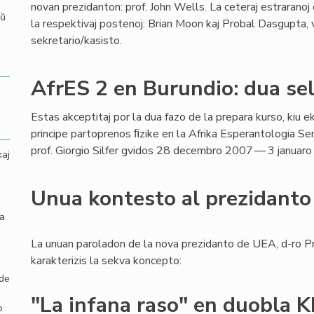
novan prezidanton: prof. John Wells. La ceteraj estraranoj
aŭ
la respektivaj postenoj: Brian Moon kaj Probal Dasgupta, v
sekretario/kasisto.
AfrES 2 en Burundio: dua se
Estas akceptitaj por la dua fazo de la prepara kurso, kiu ek
principe partoprenos ﬁzike en la Afrika Esperantologia Se
prof. Giorgio Silfer gvidos 28 decembro 2007 — 3 januaro
kaj
Unua kontesto al prezidant
la
La unuan paroladon de la nova prezidanto de UEA, d-ro P
karakterizis la sekva koncepto:
 de
"La infana raso" en duobla 
o