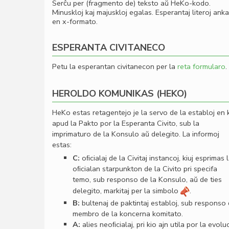
Serĉu per (fragmento de) teksto aŭ HeKo-kodo.
Minuskloj kaj majuskloj egalas. Esperantaj literoj ank
en x-formato.
ESPERANTA CIVITANECO
Petu la esperantan civitanecon per la
reta formularo
.
HEROLDO KOMUNIKAS (HEKO)
HeKo estas retagentejo je la servo de la establoj en 
apud la Pakto por la Esperanta Civito, sub la
imprimaturo de la Konsulo aŭ delegito. La informoj
estas:
C:
oﬁcialaj de la Civitaj instancoj, kiuj esprimas 
oﬁcialan starpunkton de la Civito pri specifa
temo, sub responso de la Konsulo, aŭ de ties
delegito, markitaj per la simbolo
.
B:
bultenaj de paktintaj establoj, sub responso
membro de la koncerna komitato.
A:
alies neoﬁcialaj, pri kio ajn utila por la evolu