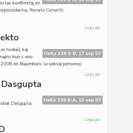
 estas konﬁrmitaj en
icprezidantoj; Renato Corsetti,
Legu pli
pri
Akademio
lekto
sen
surprizo,
as hodiaŭ, kaj
sed...
HeKo 338 9-B, 17 sep 07
majno kiun c-ano
 2008 en Bujumburo, la sekvaj personoj:
Legu pli
pri
AfrES
o Dasgupta
2
en
Burundio:
HeKo 338 8-A, 12 sep 07
robal Daŝgupta,
dua
selekto
Legu pli
pri
Unua
KD
kontesto