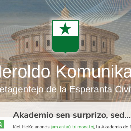
eroldo Komunik
etagentejo de la Esperanta Civi
Akademio sen surprizo, sed...
Kiel HeKo anoncis
jam antaŭ tri monatoj
, la Akademio de