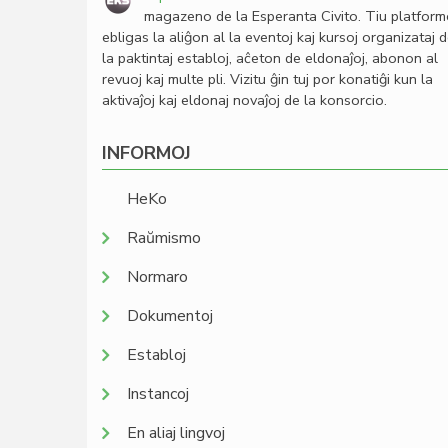
magazeno de la Esperanta Civito. Tiu platfor
ebligas la aliĝon al la eventoj kaj kursoj organizataj 
la paktintaj establoj, aĉeton de eldonaĵoj, abonon al
revuoj kaj multe pli. Vizitu ĝin tuj por konatiĝi kun la
aktivaĵoj kaj eldonaj novaĵoj de la konsorcio.
INFORMOJ
HeKo
Raŭmismo
Normaro
Dokumentoj
Establoj
Instancoj
En aliaj lingvoj