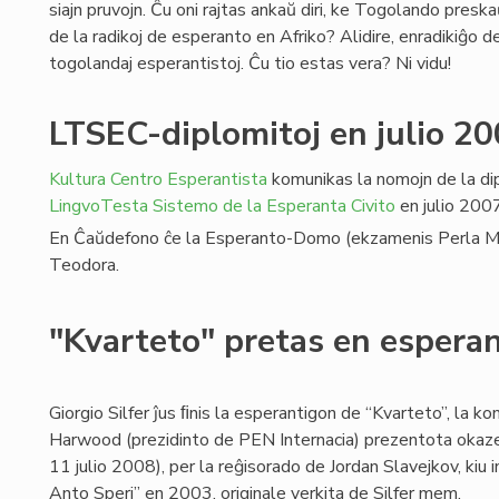
siajn pruvojn. Ĉu oni rajtas ankaŭ diri, ke Togolando presk
de la radikoj de esperanto en Afriko? Alidire, enradikiĝo d
togolandaj esperantistoj. Ĉu tio estas vera? Ni vidu!
LTSEC-diplomitoj en julio 2
Kultura Centro Esperantista
komunikas la nomojn de la dip
LingvoTesta Sistemo de la Esperanta Civito
en julio 2007
En Ĉaŭdefono ĉe la Esperanto-Domo (ekzamenis Perla Marti
Teodora.
"Kvarteto" pretas en espera
Giorgio Silfer ĵus ﬁnis la esperantigon de “Kvarteto”, la 
Harwood (prezidinto de PEN Internacia) prezentota okaz
11 julio 2008), per la reĝisorado de Jordan Slavejkov, kiu i
Anto Speri” en 2003, originale verkita de Silfer mem.