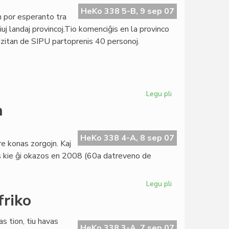
(11)
HeKo 338 5-B, 9 sep 07
 por esperanto tra
aperis
uj landaj provincoj.Tio komenciĝis en la provinco
zitan de SIPU partoprenis 40 personoj.
Legu pli
pri
Kampanjo
n
en
Burundio
HeKo 338 4-A, 8 sep 07
e konas zorgojn. Kaj
cias kie ĝi okazos en 2008 (60a datreveno de
Legu pli
pri
TEJO
friko
havas
juran
s tion, tiu havas
personecon
HeKo 338 3-A, 7 sep 07