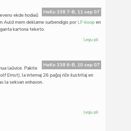
al
prezidanto
HeKo 338 7-B, 11 sep 07
treveno ekde hodiaŭ
Dasgupta
lliam Auld mem deklame surbendigis por
LF-koop
en
eganta kartona teketo.
Legu pli
pri
"La
infana
raso"
en
HeKo 338 6-B, 10 sep 07
ua laŭvice. Pakite
duobla
lf Ernst), la internaj 26 paĝoj riĉe ilustritaj en
KD
nas la sekvan enhavon.
Legu pli
pri
La
nova
"Femina"