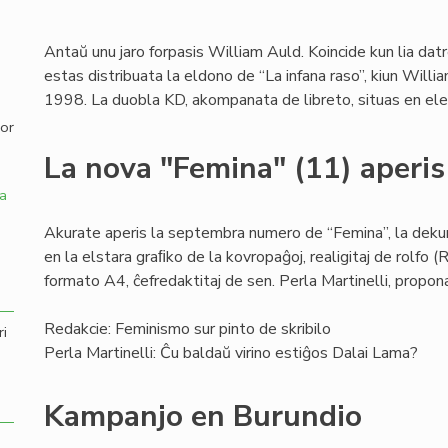
,
Antaŭ unu jaro forpasis William Auld. Koincide kun lia da
estas distribuata la eldono de “La infana raso”, kiun Wi
1998. La duobla KD, akompanata de libreto, situas en el
por
La nova "Femina" (11) aperis
a
Akurate aperis la septembra numero de “Femina”, la dekun
en la elstara graﬁko de la kovropaĝoj, realigitaj de rolfo (Ro
formato A4, ĉefredaktitaj de sen. Perla Martinelli, propo
Redakcie: Feminismo sur pinto de skribilo
ri
Perla Martinelli: Ĉu baldaŭ virino estiĝos Dalai Lama?
Kampanjo en Burundio