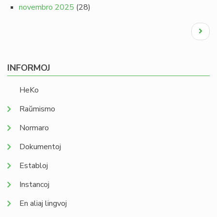
novembro 2025
(28)
Pagination
Next
page
INFORMOJ
HeKo
Raŭmismo
Normaro
Dokumentoj
Establoj
Instancoj
En aliaj lingvoj