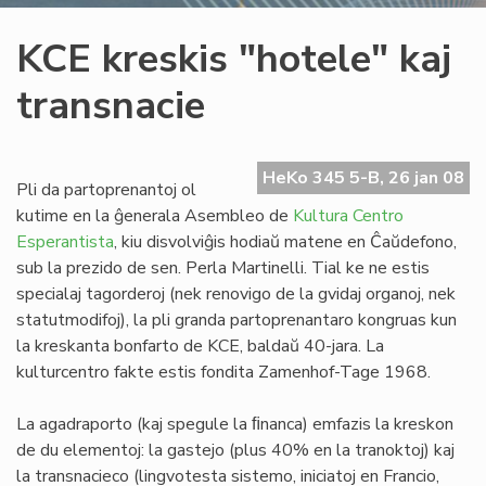
KCE kreskis "hotele" kaj
transnacie
HeKo 345 5-B, 26 jan 08
Pli da partoprenantoj ol
kutime en la ĝenerala Asembleo de
Kultura Centro
Esperantista
, kiu disvolviĝis hodiaŭ matene en Ĉaŭdefono,
sub la prezido de sen. Perla Martinelli. Tial ke ne estis
specialaj tagorderoj (nek renovigo de la gvidaj organoj, nek
statutmodifoj), la pli granda partoprenantaro kongruas kun
la kreskanta bonfarto de KCE, baldaŭ 40-jara. La
kulturcentro fakte estis fondita Zamenhof-Tage 1968.
La agadraporto (kaj spegule la ﬁnanca) emfazis la kreskon
de du elementoj: la gastejo (plus 40% en la tranoktoj) kaj
la transnacieco (lingvotesta sistemo, iniciatoj en Francio,