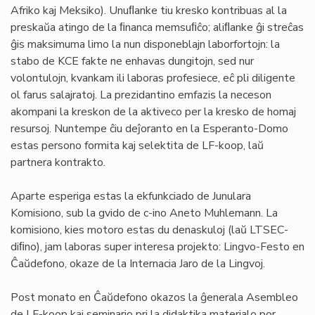
Afriko kaj Meksiko). Unuﬂanke tiu kresko kontribuas al la
preskaŭa atingo de la ﬁnanca memsuﬁĉo; aliﬂanke ĝi streĉas
ĝis maksimuma limo la nun disponeblajn laborfortojn: la
stabo de KCE fakte ne enhavas dungitojn, sed nur
volontulojn, kvankam ili laboras profesiece, eĉ pli diligente
ol farus salajratoj. La prezidantino emfazis la neceson
akompani la kreskon de la aktiveco per la kresko de homaj
resursoj. Nuntempe ĉiu deĵoranto en la Esperanto-Domo
estas persono formita kaj selektita de LF-koop, laŭ
partnera kontrakto.
Aparte esperiga estas la ekfunkciado de Junulara
Komisiono, sub la gvido de c-ino Aneto Muhlemann. La
komisiono, kies motoro estas du denaskuloj (laŭ LTSEC-
diﬁno), jam laboras super interesa projekto: Lingvo-Festo en
Ĉaŭdefono, okaze de la Internacia Jaro de la Lingvoj.
Post monato en Ĉaŭdefono okazos la ĝenerala Asembleo
de LF-koop kaj seminario pri la didaktika materialo por