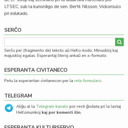
LTSEC, sub la kunordigo de sen. Bertil Nilsson, Vickonsulo
pri edukado.
SERĈO
Serĉu per (fragmento de) teksto aŭ HeKo-kodo. Minuskloj kaj
majuskloj egalas. Esperantaj literoj ankaŭ en x-formato.
ESPERANTA CIVITANECO
Petu la esperantan civitanecon per la
reta formularo
.
TELEGRAM
Aliĝu al la
Telegram-kanalo
por resti ĝisdata pri la lastaj
HeKomunikoj
kaj por komenti ilin
.
ESPERANTA KULTURSERVO