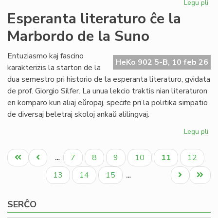
Legu pli
pri
NA
Esperanta literaturo ĉe la
en
Marbordo de la Suno
la
ke
de
Entuziasmo kaj fascino
HeKo 902 5-B, 10 feb 26
la
karakterizis la starton de la
IY
dua semestro pri historio de la esperanta literaturo, gvidata
ku
de prof. Giorgio Silfer. La unua lekcio traktis nian literaturon
en komparo kun aliaj eŭropaj, specife pri la politika simpatio
de diversaj beletraj skoloj ankaŭ alilingvaj.
Legu pli
pri
Es
Pagination
lit
Unua
Antaŭa
Paĝo
Paĝo
Paĝo
Paĝo
Aktuala
Paĝo
7
8
9
10
11
12
…
ĉe
paĝo
paĝo
paĝo
la
Paĝo
Paĝo
Paĝo
Next
Last
13
14
15
…
Ma
page
page
de
SERĈO
la
Su