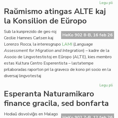
Legu pli
pri
Eki
Raŭmismo atingas ALTE kaj
su
la Konsilion de Eŭropo
la
du
EIE
Sub la kunprezido de ges-roj
HeKo 902 8-B, 16 feb 26
se
Cecilie Hamnes Carlsen kaj
pri
Lorenzo Rocca, la interesgrupo
LAMI
(
Language
lit
Assessment for Migration and Integration
) – kadre de la
Asocio de Lingvotestistoj en Eŭropo (ALTE), kies membro
estas Kultura Centro Esperentista – lastatempe
prilaboradas raporton pri la graveco de kono pri socio en la
diversaj lingvotestaj
Legu pli
pri
Ra
Esperanta Naturamikaro
at
finance gracila, sed bonfarta
AL
kaj
la
Hodiaŭ disvolviĝis en Malago
HeKo 902 7-B, 12 feb 26