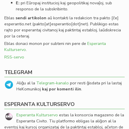
E:
pri Eŭropaj institucioj kaj geopolitikaj novaĵoj, sub
responso de la subskribinto.
Eblas
sendi
artikolon
aŭ kontakti la redakcion tra
pakto
[ĉe]
esperantio
.
net
(pakto[at]esperantio[dot]net)
. Publikigo estas
rajto por esperantaj civitanoj kaj paktintaj establoj, laŭdiskrecia
por la ceteraj.
Eblas donaci monon por subteni nin pere de
Esperanta
Kulturservo
.
RSS-servo
TELEGRAM
Aliĝu al la
Telegram-kanalo
por resti ĝisdata pri la lastaj
HeKomunikoj
kaj por komenti ilin
.
ESPERANTA KULTURSERVO
Esperanta Kulturservo
estas la konsorcia magazeno de la
Esperanta Civito. Tiu platformo ebligas la aliĝon al la
eventoj kaj kursoj organizataj de la paktintaj establoj, aĉeton de