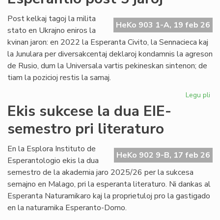
no
Un
Post kelkaj tagoj la milita
HeKo 903 1-A, 19 feb 26
De
stato en Ukrajno eniros la
kvinan jaron: en 2022 la Esperanta Civito, la Sennacieca kaj
la Junulara per diversakcentaj deklaroj kondamnis la agreson
de Rusio, dum la Universala vartis pekineskan sintenon; de
tiam la pozicioj restis la samaj.
Legu pli
pri
Mil
Ekis sukcese la dua EIE-
en
semestro pri literaturo
Ukr
sin
en
En la Esplora Instituto de
HeKo 902 9-B, 17 feb 26
Es
Esperantologio ekis la dua
po
semestro de la akademia jaro 2025/26 per la sukcesa
5
semajno en Malago, pri la esperanta literaturo. Ni dankas al
jar
Esperanta Naturamikaro kaj la proprietuloj pro la gastigado
en la naturamika Esperanto-Domo.