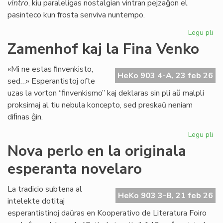
vintro
, kiu paraleligas nostalgian vintran pejzaĝon el
pasinteco kun frosta senviva nuntempo.
Legu pli
pri
Lit
Zamenhof kaj la Fina Venko
Foi
34
«Mi ne estas ﬁnvenkisto,
fru
HeKo 903 4-A, 23 feb 26
sed…» Esperantistoj ofte
ĉe
uzas la vorton “ﬁnvenkismo” kaj deklaras sin pli aŭ malpli
la
proksimaj al tiu nebula koncepto, sed preskaŭ neniam
pr
diﬁnas ĝin.
Legu pli
pri
Za
Nova perlo en la originala
kaj
esperanta novelaro
la
Fin
Ve
La tradicio subtena al
HeKo 903 3-B, 21 feb 26
intelekte dotitaj
esperantistinoj daŭras en Kooperativo de Literatura Foiro