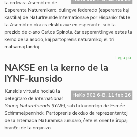
Kon
la ordinara Asembleo de
de
Esperanta Naturamikaro, dulingva federacio (esperanta kaj
Eŭ
kastilia) de Naturfreunde Internationale por Hispanio: fakte
la Asembleo okazis ekskluzive en esperanto, sub la
prezido de c-ano Carlos Spinola, ĉar esperantlingva estas la
kerno de la asocio, kaj partoprenis naturamikoj el tri
malsamaj landoj.
Legu pli
pri
Es
NAKSE en la kerno de la
Na
IYNF-kunsido
fi
gra
se
Kunsidis virtuale hodiaŭ la
HeKo 902 6-B, 11 feb 26
bo
delegitaro de
International
Young Naturefriends (IYNF)
, sub la kunordigo de Esmée
Schimmelpenninck. Partoprenis dekduo da reprezentantoj
de la Internacia Naturamika Junularo, ĉefe el orienteŭropaj
branĉoj de la organizo.