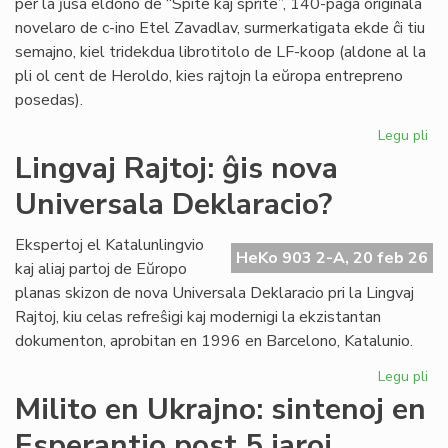
per la ĵusa eldono de “Spite kaj sprite”, 140-paĝa originala
novelaro de c-ino Etel Zavadlav, surmerkatigata ekde ĉi tiu
semajno, kiel tridekdua librotitolo de LF-koop (aldone al la
pli ol cent de Heroldo, kies rajtojn la eŭropa entrepreno
posedas).
Legu pli
pri
No
Lingvaj Rajtoj: ĝis nova
per
Universala Deklaracio?
en
la
ori
Ekspertoj el Katalunlingvio
HeKo 903 2-A, 20 feb 26
es
kaj aliaj partoj de Eŭropo
no
planas skizon de nova Universala Deklaracio pri la Lingvaj
Rajtoj, kiu celas refreŝigi kaj modernigi la ekzistantan
dokumenton, aprobitan en 1996 en Barcelono, Katalunio.
Legu pli
pri
Lin
Milito en Ukrajno: sintenoj en
Raj
Esperantio post 5 jaroj
ĝis