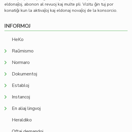
eldonaĵoj, abonon al revuoj kaj multe pli. Vizitu ĝin tuj por
konatiĝi kun la aktivaĵoj kaj eldonaj novaĵoj de la konsorcio.
INFORMOJ
HeKo
Raŭmismo
Normaro
Dokumentoj
Establoj
Instancoj
En aliaj lingvoj
Heraldiko
Oftaj demandoj