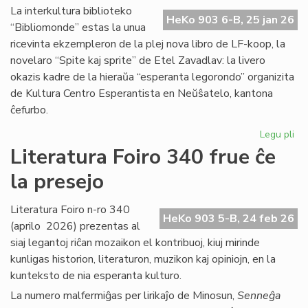
Ma
La interkultura biblioteko
HeKo 903 6-B, 25 jan 26
Bl
“Bibliomonde” estas la unua
ricevinta ekzempleron de la plej nova libro de LF-koop, la
novelaro “Spite kaj sprite” de Etel Zavadlav: la livero
okazis kadre de la hieraŭa “esperanta legorondo” organizita
de Kultura Centro Esperantista en Neŭŝatelo, kantona
ĉefurbo.
Legu pli
pri
Bi
Literatura Foiro 340 frue ĉe
ba
la presejo
de
KC
ini
Literatura Foiro n-ro 340
HeKo 903 5-B, 24 feb 26
(aprilo 2026) prezentas al
siaj legantoj riĉan mozaikon el kontribuoj, kiuj mirinde
kunligas historion, literaturon, muzikon kaj opiniojn, en la
kunteksto de nia esperanta kulturo.
La numero malfermiĝas per lirikaĵo de Minosun,
Senneĝa