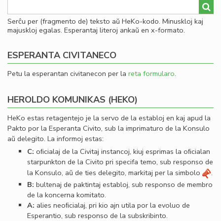
Serĉu per (fragmento de) teksto aŭ HeKo-kodo. Minuskloj kaj
majuskloj egalas. Esperantaj literoj ankaŭ en x-formato.
ESPERANTA CIVITANECO
Petu la esperantan civitanecon per la
reta formularo
.
HEROLDO KOMUNIKAS (HEKO)
HeKo estas retagentejo je la servo de la establoj en kaj apud la
Pakto por la Esperanta Civito, sub la imprimaturo de la Konsulo
aŭ delegito. La informoj estas:
C:
oﬁcialaj de la Civitaj instancoj, kiuj esprimas la oﬁcialan
starpunkton de la Civito pri specifa temo, sub responso de
la Konsulo, aŭ de ties delegito, markitaj per la simbolo
.
B:
bultenaj de paktintaj establoj, sub responso de membro
de la koncerna komitato.
A:
alies neoﬁcialaj, pri kio ajn utila por la evoluo de
Esperantio, sub responso de la subskribinto.