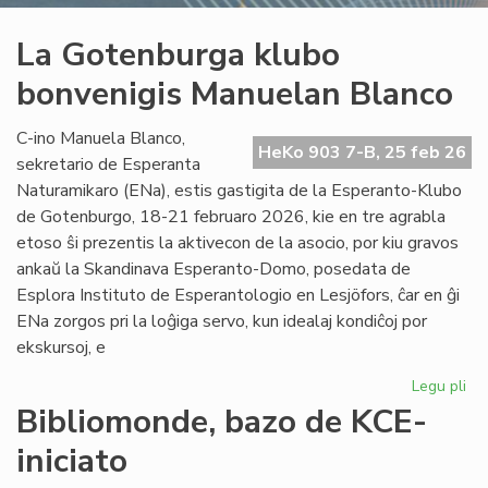
La Gotenburga klubo
bonvenigis Manuelan Blanco
C-ino Manuela Blanco,
HeKo 903 7-B, 25 feb 26
sekretario de Esperanta
Naturamikaro (ENa), estis gastigita de la Esperanto-Klubo
de Gotenburgo, 18-21 februaro 2026, kie en tre agrabla
etoso ŝi prezentis la aktivecon de la asocio, por kiu gravos
ankaŭ la Skandinava Esperanto-Domo, posedata de
Esplora Instituto de Esperantologio en Lesjöfors, ĉar en ĝi
ENa zorgos pri la loĝiga servo, kun idealaj kondiĉoj por
ekskursoj, e
Legu pli
pri
La
Bibliomonde, bazo de KCE-
Go
iniciato
kl
bo