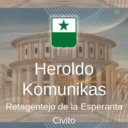
Skip
to
main
content
Heroldo
Komunikas
Retagentejo de la Esperanta
Civito