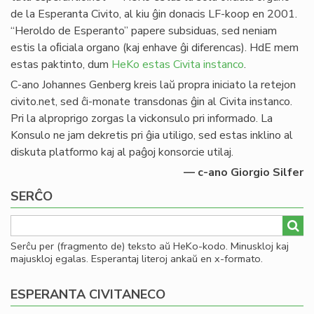
de la Esperanta Civito, al kiu ĝin donacis LF-koop en 2001.
“Heroldo de Esperanto” papere subsiduas, sed neniam
estis la oﬁciala organo (kaj enhave ĝi diferencas). HdE mem
estas paktinto, dum
HeKo estas Civita instanco
.
C-ano Johannes Genberg kreis laŭ propra iniciato la retejon
civito.net, sed ĉi-monate transdonas ĝin al Civita instanco.
Pri la alproprigo zorgas la vickonsulo pri informado. La
Konsulo ne jam dekretis pri ĝia utiligo, sed estas inklino al
diskuta platformo kaj al paĝoj konsorcie utilaj.
— c-ano Giorgio Silfer
SERĈO
Serĉu per (fragmento de) teksto aŭ HeKo-kodo. Minuskloj kaj
majuskloj egalas. Esperantaj literoj ankaŭ en x-formato.
ESPERANTA CIVITANECO