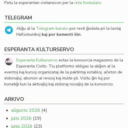
Petu la esperantan civitanecon per la
reta formularo
.
TELEGRAM
Aliĝu al la
Telegram-kanalo
por resti ĝisdata pri la lastaj
HeKomunikoj
kaj por komenti ilin
.
ESPERANTA KULTURSERVO
Esperanta Kulturservo
estas la konsorcia magazeno de la
Esperanta Civito. Tiu platformo ebligas la aliĝon al la
eventoj kaj kursoj organizataj de la paktintaj establoj, aĉeton de
eldonaĵoj, abonon al revuoj kaj multe pli. Vizitu ĝin tuj por
konatiĝi kun la aktivaĵoj kaj eldonaj novaĵoj de la konsorcio.
ARKIVO
aŭgusto 2026
(4)
julio 2026
(19)
junio 2026
(23)