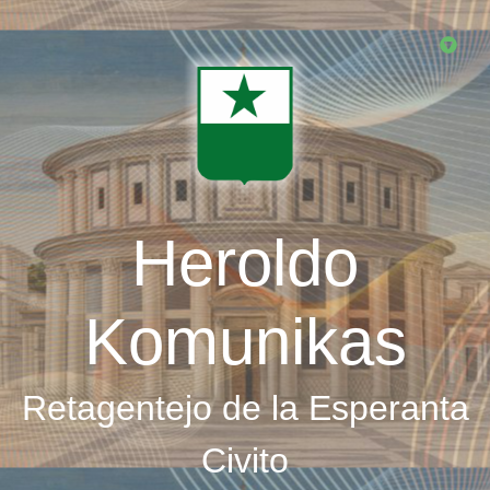
Skip
to
main
content
Heroldo
Komunikas
Retagentejo de la Esperanta
Civito