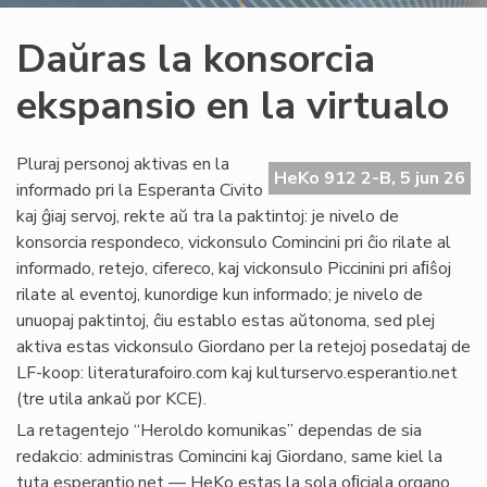
Daŭras la konsorcia
ekspansio en la virtualo
Pluraj personoj aktivas en la
HeKo 912 2-B, 5 jun 26
informado pri la Esperanta Civito
kaj ĝiaj servoj, rekte aŭ tra la paktintoj: je nivelo de
konsorcia respondeco, vickonsulo Comincini pri ĉio rilate al
informado, retejo, cifereco, kaj vickonsulo Piccinini pri aﬁŝoj
rilate al eventoj, kunordige kun informado; je nivelo de
unuopaj paktintoj, ĉiu establo estas aŭtonoma, sed plej
aktiva estas vickonsulo Giordano per la retejoj posedataj de
LF-koop: literaturafoiro.com kaj kulturservo.esperantio.net
(tre utila ankaŭ por KCE).
La retagentejo “Heroldo komunikas” dependas de sia
redakcio: administras Comincini kaj Giordano, same kiel la
tuta esperantio.net — HeKo estas la sola oﬁciala organo