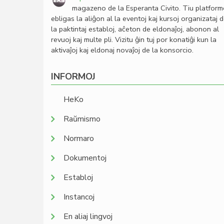
magazeno de la Esperanta Civito. Tiu platfor
ebligas la aliĝon al la eventoj kaj kursoj organizataj 
la paktintaj establoj, aĉeton de eldonaĵoj, abonon al
revuoj kaj multe pli. Vizitu ĝin tuj por konatiĝi kun la
aktivaĵoj kaj eldonaj novaĵoj de la konsorcio.
INFORMOJ
HeKo
Raŭmismo
Normaro
Dokumentoj
Establoj
Instancoj
En aliaj lingvoj