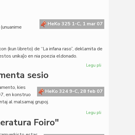
Svisa
enciklopedio
pri
la
HeKo 325 1-C, 1 mar 07
 (unuanime
Esperanta
Civito
 (kun libreto) de “La infana raso”, deklamita de
stos unikaĵo en nia poezia eldonado.
Legu pli
pri
Gravaj
amenta sesio
investoj
en
lamento, kies
Meksiko
HeKo 324 9-C, 28 feb 07
7, en konstruo
taj al malsamaj grupoj.
Legu pli
pri
En
eratura Foiro"
Bruselo
la
dramverkisto estas