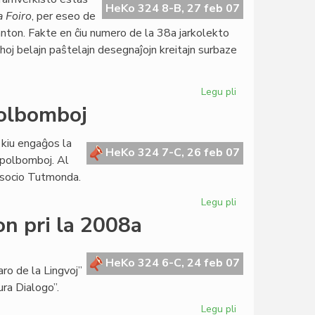
inaŭgura
HeKo 324 8-B, 27 feb 07
a Foiro
, per eseo de
parlamenta
nton. Fakte en ĉiu numero de la 38a jarkolekto
sesio
ghoj belajn paŝtelajn desegnaĵojn kreitajn surbaze
Legu pli
pri
Goldoni
polbomboj
honora
gasto
 kiu engaĝos la
de
HeKo 324 7-C, 26 feb 07
apolbomboj. Al
"Literatura
 Asocio Tutmonda.
Foiro"
Legu pli
pri
Ruĝa
on pri la 2008a
rezolucio
kontraŭ
grapolbomboj
HeKo 324 6-C, 24 feb 07
ro de la Lingvoj”
ura Dialogo”.
Legu pli
pri