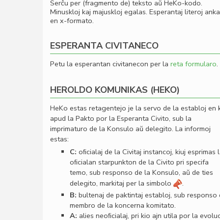
Serĉu per (fragmento de) teksto aŭ HeKo-kodo.
Minuskloj kaj majuskloj egalas. Esperantaj literoj ank
en x-formato.
ESPERANTA CIVITANECO
Petu la esperantan civitanecon per la
reta formularo
.
HEROLDO KOMUNIKAS (HEKO)
HeKo estas retagentejo je la servo de la establoj en 
apud la Pakto por la Esperanta Civito, sub la
imprimaturo de la Konsulo aŭ delegito. La informoj
estas:
C:
oﬁcialaj de la Civitaj instancoj, kiuj esprimas 
oﬁcialan starpunkton de la Civito pri specifa
temo, sub responso de la Konsulo, aŭ de ties
delegito, markitaj per la simbolo
.
B:
bultenaj de paktintaj establoj, sub responso
membro de la koncerna komitato.
A:
alies neoﬁcialaj, pri kio ajn utila por la evolu