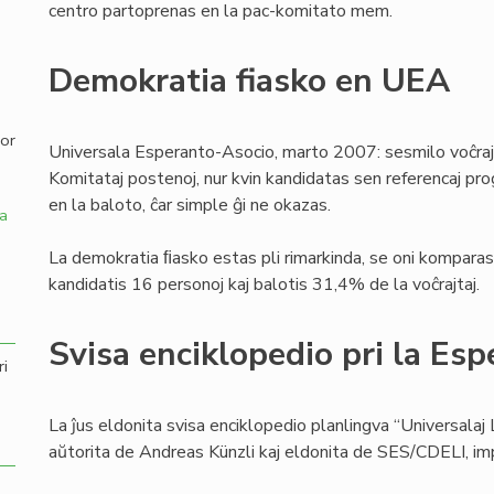
centro partoprenas en la pac-komitato mem.
,
Demokratia fiasko en UEA
por
Universala Esperanto-Asocio, marto 2007: sesmilo voĉraj
Komitataj postenoj, nur kvin kandidatas sen referencaj pro
en la baloto, ĉar simple ĝi ne okazas.
a
La demokratia ﬁasko estas pli rimarkinda, se oni komparas 
kandidatis 16 personoj kaj balotis 31,4% de la voĉrajtaj.
Svisa enciklopedio pri la Esp
ri
La ĵus eldonita svisa enciklopedio planlingva “Universalaj 
aŭtorita de Andreas Künzli kaj eldonita de SES/CDELI, i