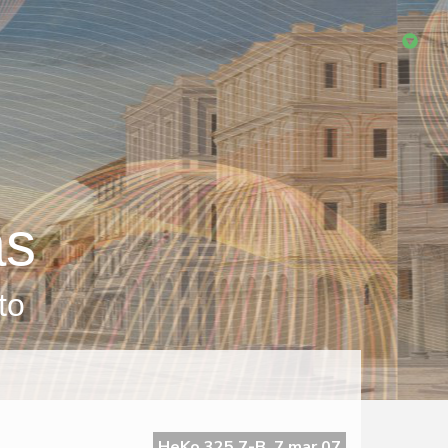
as
to
HeKo 325 7-B, 7 mar 07