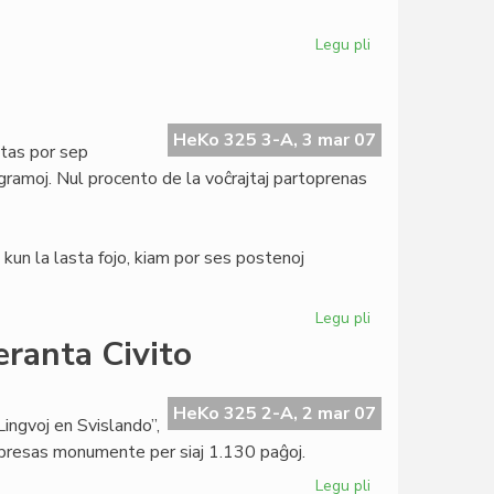
Legu pli
pri
Tago
de
Verkistoj
por
HeKo 325 3-A, 3 mar 07
tas por sep
Paco
gramoj. Nul procento de la voĉrajtaj partoprenas
kun la lasta fojo, kiam por ses postenoj
Legu pli
pri
Demokratia
eranta Civito
fiasko
en
UEA
HeKo 325 2-A, 2 mar 07
Lingvoj en Svislando”,
mpresas monumente per siaj 1.130 paĝoj.
Legu pli
pri