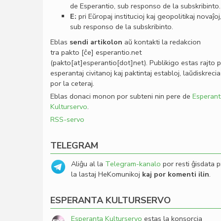
de Esperantio, sub responso de la subskribinto.
E:
pri Eŭropaj institucioj kaj geopolitikaj novaĵoj
sub responso de la subskribinto.
Eblas
sendi
artikolon
aŭ kontakti la redakcion
tra
pakto
[ĉe]
esperantio
.
net
(pakto[at]esperantio[dot]net)
. Publikigo estas rajto 
esperantaj civitanoj kaj paktintaj establoj, laŭdiskrecia
por la ceteraj.
Eblas donaci monon por subteni nin pere de
Esperant
Kulturservo
.
RSS-servo
TELEGRAM
Aliĝu al la
Telegram-kanalo
por resti ĝisdata p
la lastaj HeKomunikoj
kaj por komenti ilin
.
ESPERANTA KULTURSERVO
Esperanta Kulturservo
estas la konsorcia