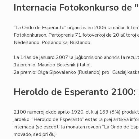
Internacia Fotokonkurso de 
“La Ondo de Esperanto” organizis en 2006 la naŭan Intern
Fotokonkurson. Partoprenis 71 fotoverkoj de 20 aŭtoroj el
Nederlando, Pollando kaj Ruslando.
La 14an de januaro 2007 la juĝkomisiono anoncis la rezult
1a premio: Mauricio Bolesnik (Italio).
2a premio: Olga Sipovalenko (Ruslando) pro “Glaciaj kaska
Heroldo de Esperanto 2100: 
2100 numeroj ekde aprilo 1920, el kiuj 169 (8%) produk
jardeko. “Heroldo de Esperanto” estas la plej antikva info
internacia (se escepti la monatan revuon “La Ondo de Espe
movado, sed pri ĉiuj.