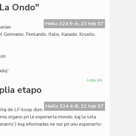
Martinelli
"La Ondo"
proponas
rezolucion
pri
HeKo 324 5-A, 23 feb 07
acian
la
 Germanio, Finnlando, Italio, Kanado, Kroatio,
2008a
on.
doj”.
Legu pli
pri
Internacia
plia etapo
Fotokonkurso
de
"La
HeKo 324 4-B, 22 feb 07
titaj de LF-koop dum
Ondo"
rma organo pri la esperanta mondo, kaj la sola
ranto”) kiuj informadas ne nur pri unu esperanto-