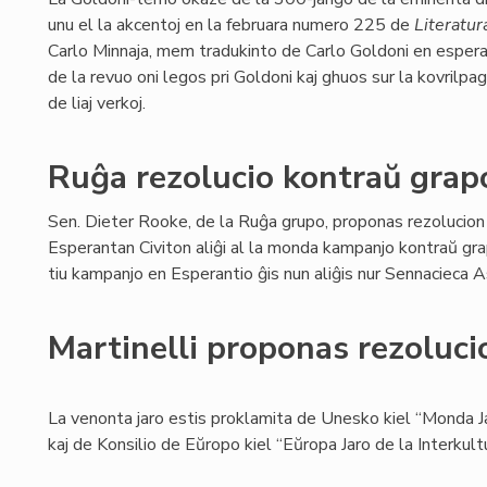
unu el la akcentoj en la februara numero 225 de
Literatur
Carlo Minnaja, mem tradukinto de Carlo Goldoni en espera
de la revuo oni legos pri Goldoni kaj ghuos sur la kovrilpa
de liaj verkoj.
Ruĝa rezolucio kontraŭ gra
Sen. Dieter Rooke, de la Ruĝa grupo, proponas rezolucion
Esperantan Civiton aliĝi al la monda kampanjo kontraŭ gr
tiu kampanjo en Esperantio ĝis nun aliĝis nur Sennacieca
Martinelli proponas rezoluci
La venonta jaro estis proklamita de Unesko kiel “Monda Ja
kaj de Konsilio de Eŭropo kiel “Eŭropa Jaro de la Interkult