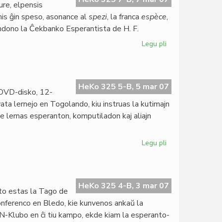
ure, elpensis
mis ĝin speso, asonance al
spezi
, la franca
espèce
,
ondono la Ĉekbanko Esperantista de H. F.
Legu pli
pri
La
speso
estus
centjara
HeKo 325 5-B, 5 mar 07
 DVD-disko, 12-
vata lernejo en Togolando, kiu instruas la kutimajn
rome lernas esperanton, komputiladon kaj aliajn
Legu pli
pri
Filmo
pri
Institut
Zamenhof
HeKo 325 4-B, 3 mar 07
o estas la Tago de
konferenco en Bledo, kie kunvenos ankaŭ la
N-Klubo en ĉi tiu kampo, ekde kiam la esperanto-