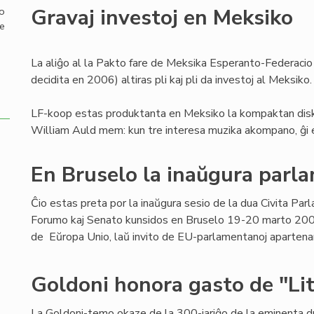
Gravaj investoj en Meksiko
mo
de
La aliĝo al la Pakto fare de Meksika Esperanto-Federacio
decidita en 2006) altiras pli kaj pli da investoj al Meksiko.
LF-koop estas produktanta en Meksiko la kompaktan diskon
William Auld mem: kun tre interesa muzika akompano, ĝi e
En Bruselo la inaŭgura parl
Ĉio estas preta por la inaŭgura sesio de la dua Civita Par
Forumo kaj Senato kunsidos en Bruselo 19-20 marto 200
de Eŭropa Unio, laŭ invito de EU-parlamentanoj apartenan
Goldoni honora gasto de "Lit
La Goldoni-temo okaze de la 300-jariĝo de la eminenta 