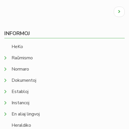
Pagination
Next
page
INFORMOJ
HeKo
Raŭmismo
Normaro
Dokumentoj
Establoj
Instancoj
En aliaj lingvoj
Heraldiko