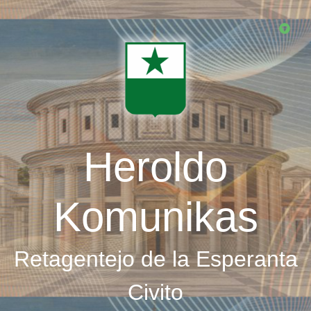
Skip
to
main
content
Heroldo
Komunikas
Retagentejo de la Esperanta
Civito