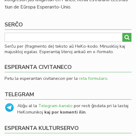
tiun de Eŭropa Esperanto-Unio.
SERĈO
Serĉu per (fragmento de) teksto aŭ HeKo-kodo. Minuskloj kaj
majuskloj egalas. Esperantaj literoj ankaŭ en x-formato.
ESPERANTA CIVITANECO
Petu la esperantan civitanecon per la
reta formularo
.
TELEGRAM
Aliĝu al la
Telegram-kanalo
por resti ĝisdata pri la lastaj
HeKomunikoj
kaj por komenti ilin
.
ESPERANTA KULTURSERVO