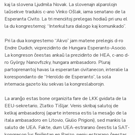
kaj la slovena Ljudmila Novak. La slovenajn alparolojn
laŭsekve tradukis c-ano Vinko Ošlak, iama senatano de la
Esperanta Civito. La tri menciitoj prelegas hodiaŭ pri unu el
la du kongrestemoj: “Interkultura dialogo kaj komunikado”.
Pri la dua kongrestemo “Akvo” jam matene prelegis d-ro
Endre Dudich, vicprezidinto de Hungara Esperanto-Asocio.
La kongreson ĉeestas ankaŭ la prezidinto de HEA, c-ano d-
ro György Nanovfszky, hungara ambasadoro. Pluraj
partoprenantoj havas la esperantan civitanecon, interalie la
korespondanto de “Heroldo de Esperanto”, la sola
internacia gazeto kiu sekvas la kongreslaborojn.
La aranĝo estas bone organizita fare de LKK gvidata de la
EEU-sekretario, Zlatko Tišljar. Venis skribaj salutoj de
kelkaj ambasadoroj (aparte interesa estis la mesaĝo de la
itala ambasadoro en Litovio, Giulio Prigioni), sed mankis la
saluto de UEA. Fakte, dum UEA-estrarano ĉeestis la SAT-
kongreson ĵus ﬁniĝintan en Parizo, neniu estrarano ĉeestas