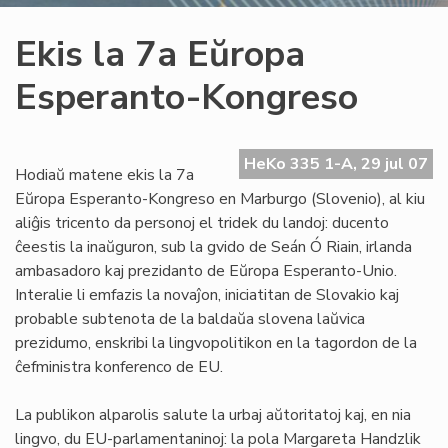
Ekis la 7a Eŭropa
Esperanto-Kongreso
HeKo 335 1-A, 29 jul 07
Hodiaŭ matene ekis la 7a
Eŭropa Esperanto-Kongreso en Marburgo (Slovenio), al kiu
aliĝis tricento da personoj el tridek du landoj: ducento
ĉeestis la inaŭguron, sub la gvido de Seán Ó Riain, irlanda
ambasadoro kaj prezidanto de Eŭropa Esperanto-Unio.
Interalie li emfazis la novaĵon, iniciatitan de Slovakio kaj
probable subtenota de la baldaŭa slovena laŭvica
prezidumo, enskribi la lingvopolitikon en la tagordon de la
ĉefministra konferenco de EU.
La publikon alparolis salute la urbaj aŭtoritatoj kaj, en nia
lingvo, du EU-parlamentaninoj: la pola Margareta Handzlik