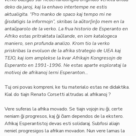
deko da jaroj, kaj la enhavo intertempe ne estis
aktualigita. “Pro manko de spaco kaj tempo mi ne
ĝisdatigis la informojn”, skribas la aŭtor[in]o mem en la
antaŭparolo de la verko. La frua historio de Esperanto en
Afriko estas pritraktata laŭlande, en iom katalogeca
maniero, sen profunda analizo. Krom tio la verko
priskribas la evoluon de la afrika strategio de UEA kaj
TEJO, kaj iom amplekse la kvar Afrikajn Kongresojn de
Esperanto en 1991-1996. Ne estas aparte esplorataj la
motivoj de afrikanoj lerni Esperanton…
Tuj oni povas kompreni, ke tiu materialo estas ne didaktika.
Kial do tiajn Renato Corsetti altrudas al afrikanoj ?
Vere suferas la afrika movado. Se tiajn vojojn iru ĝi, certe
neniam ĝi progresos, kaj ĝi ĉiam dependos de la ekstero.
Afrikaj Esperantistoj devas esti solidaraj. Subfosi aliajn
neniel progresigos la afrikan movadon. Nun vere lamas la