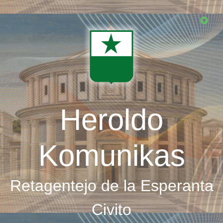
Skip
to
main
content
Heroldo
Komunikas
Retagentejo de la Esperanta
Civito