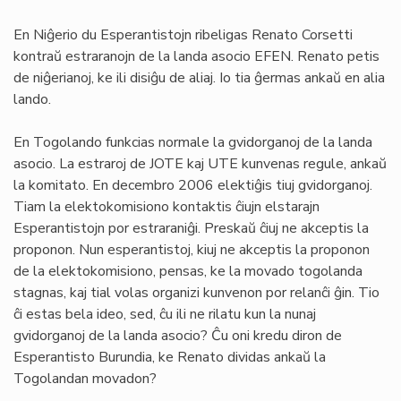
En Niĝerio du Esperantistojn ribeligas Renato Corsetti
kontraŭ estraranojn de la landa asocio EFEN. Renato petis
de niĝerianoj, ke ili disiĝu de aliaj. Io tia ĝermas ankaŭ en alia
lando.
En Togolando funkcias normale la gvidorganoj de la landa
asocio. La estraroj de JOTE kaj UTE kunvenas regule, ankaŭ
la komitato. En decembro 2006 elektiĝis tiuj gvidorganoj.
Tiam la elektokomisiono kontaktis ĉiujn elstarajn
Esperantistojn por estraraniĝi. Preskaŭ ĉiuj ne akceptis la
proponon. Nun esperantistoj, kiuj ne akceptis la proponon
de la elektokomisiono, pensas, ke la movado togolanda
stagnas, kaj tial volas organizi kunvenon por relanĉi ĝin. Tio
ĉi estas bela ideo, sed, ĉu ili ne rilatu kun la nunaj
gvidorganoj de la landa asocio? Ĉu oni kredu diron de
Esperantisto Burundia, ke Renato dividas ankaŭ la
Togolandan movadon?