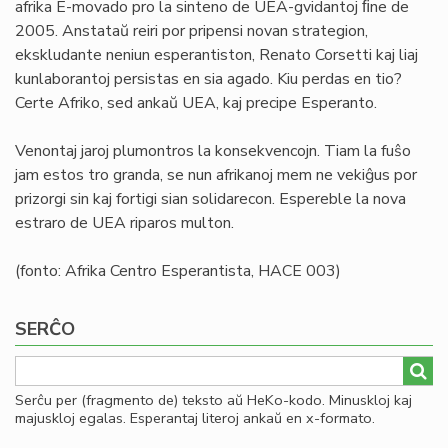
afrika E-movado pro la sinteno de UEA-gvidantoj ﬁne de
2005. Anstataŭ reiri por pripensi novan strategion,
ekskludante neniun esperantiston, Renato Corsetti kaj liaj
kunlaborantoj persistas en sia agado. Kiu perdas en tio?
Certe Afriko, sed ankaŭ UEA, kaj precipe Esperanto.
Venontaj jaroj plumontros la konsekvencojn. Tiam la fuŝo
jam estos tro granda, se nun afrikanoj mem ne vekiĝus por
prizorgi sin kaj fortigi sian solidarecon. Espereble la nova
estraro de UEA riparos multon.
(fonto: Afrika Centro Esperantista, HACE 003)
SERĈO
Serĉu per (fragmento de) teksto aŭ HeKo-kodo. Minuskloj kaj
majuskloj egalas. Esperantaj literoj ankaŭ en x-formato.