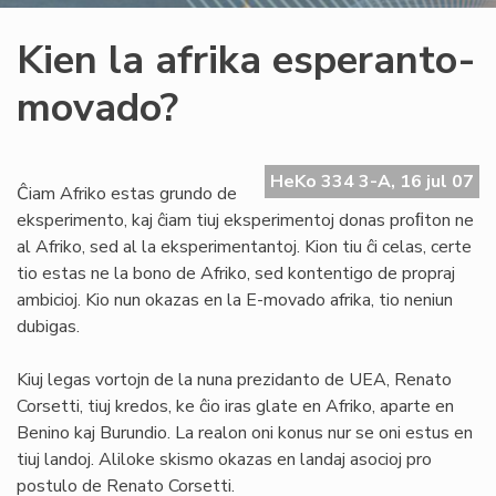
Kien la afrika esperanto-
movado?
HeKo 334 3-A, 16 jul 07
Ĉiam Afriko estas grundo de
eksperimento, kaj ĉiam tiuj eksperimentoj donas proﬁton ne
al Afriko, sed al la eksperimentantoj. Kion tiu ĉi celas, certe
tio estas ne la bono de Afriko, sed kontentigo de propraj
ambicioj. Kio nun okazas en la E-movado afrika, tio neniun
dubigas.
Kiuj legas vortojn de la nuna prezidanto de UEA, Renato
Corsetti, tiuj kredos, ke ĉio iras glate en Afriko, aparte en
Benino kaj Burundio. La realon oni konus nur se oni estus en
tiuj landoj. Aliloke skismo okazas en landaj asocioj pro
postulo de Renato Corsetti.