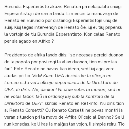
Burundia Esperantisto akuzis Renaton pri nekapablo unuigi
Esperantistojn de sama lando. Li menciis la manovrojn de
Renato en Burundio por distancigi Esperantistojn unuj de
aliaj. Kiuj legas intervenojn de Renato ĉie, iuj el tiuj pripensu
la vortojn de tiu Burundia Esperantisto. Kion celas Renato
per sia agado en Afriko ?
Prezidento de afrika lando diris: “se necesas pereigi duonon
de la popolo por povi regi la alian duonon, tion mi pretas
fari”. Eble Renato ne havas tian ideon, sed liaj agoj vere
aludas pri tio. Vidu!
Kiam UEA decidis ke la oﬁcejo en
Lomeo estu vera oﬁcejo dependanta de la Direktoro de
UEA, ili diris: Ne, dankon! Ni plue volas la monon, sed ni
ne volas labori laŭ la ordonoj kaj sub la kontrolo de la
Direktoro de UEA”
, skribis Renato en Ret-Info. Kiu diris tion
al Renato Corsetti? Ĉu Renato Corsetti ne povas montri la
veran situacion pri la movo de Afrika Oﬁcejo al Benino? Se li
nun konscias, ke li iras la malĝustan vojon, li simple reiru. Tio