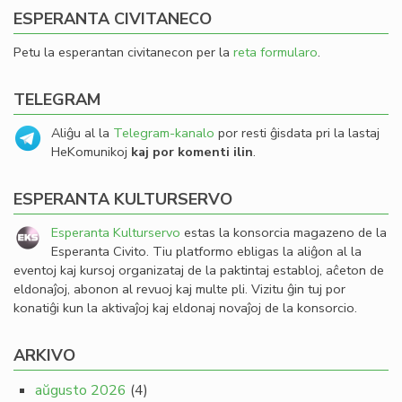
ESPERANTA CIVITANECO
Petu la esperantan civitanecon per la
reta formularo
.
TELEGRAM
Aliĝu al la
Telegram-kanalo
por resti ĝisdata pri la lastaj
HeKomunikoj
kaj por komenti ilin
.
ESPERANTA KULTURSERVO
Esperanta Kulturservo
estas la konsorcia magazeno de la
Esperanta Civito. Tiu platformo ebligas la aliĝon al la
eventoj kaj kursoj organizataj de la paktintaj establoj, aĉeton de
eldonaĵoj, abonon al revuoj kaj multe pli. Vizitu ĝin tuj por
konatiĝi kun la aktivaĵoj kaj eldonaj novaĵoj de la konsorcio.
ARKIVO
aŭgusto 2026
(4)