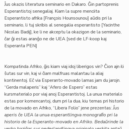
Ĵus okazis literatura seminario en Dakaro. Ĝin partoprenis
Esperantistoj senegaliaj. Kiam la supre menciita
Esperantisto afrika [François Hounsounou] aŭdis pri la
seminario, li tuj skribis al senegalia esperantisto [Yacinthe
Nicolas Badij], ke li ne akceptu la okazigon de la seminario,
ĉar ĝi estas aranĝo ne de UEA [sed de LF-koop kaj
Esperanta PEN]
Kompatinda Afriko, ĝis kiam viaj idoj liberigos vin? Ĉion ajn ili
ŝutas sur vin, kaj vi ĉiam malfruas malantau la aliaj
kontinentoj. Eĉ via Esperanto-movado lamas jam du jarojn.
“Gerda malaperis” kaj “Afero de Espero” estas
kursmaterialo por viaj anoj Esperantistoj. La unua materialo
estas por komencantoj, dum pri la dua, kiu temas pri historio
de la movado en Afriko, “Libera Folio” jene prezentas:
Ĵus
aperis ĉe UEA la unua esperantlingva monograﬁo pri la
historio de la Esperanto-movado en Afriko. Bedaŭrinde la
verko baziĝas sur nederlandlingva originalo verkita antaŭ