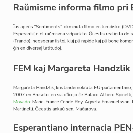
Raŭmisme informa filmo pri 
Ĵus aperis “Sentiments”, okminuta ﬁlmo en lumdisko (DVD)
Esperant(i)o el raŭmisma vidpunkto. Ĝi estis realigita de
(Francio), neesperantistoj, kiuj pli rapide kaj pli bone kom
ĝin en diversaj latitudoj.
FEM kaj Margareta Handzlik
Margareta Handzlik, kristandemokrata EU-parlamentano,
2007 en Bruselo, en sia oﬁcejo ĉe Palaco Altiero Spinelli
Movado
: Marie-France Conde Rey, Agneta Emanuelsson, 
Martinelli. Ĉeestis ankaŭ sen. Maĝarova.
Esperantiano internacia PEN