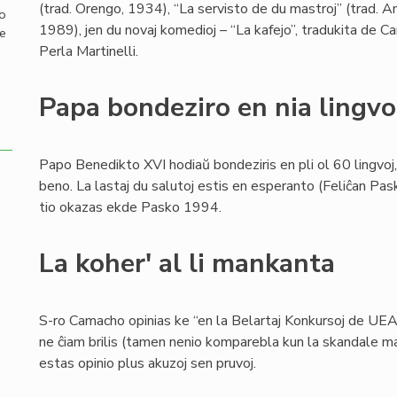
(trad. Orengo, 1934), “La servisto de du mastroj” (trad. An
mo
1989), jen du novaj komedioj – “La kafejo”, tradukita de Car
de
Perla Martinelli.
Papa bondeziro en nia lingvo
Papo Benedikto XVI hodiaŭ bondeziris en pli ol 60 lingvoj
beno. La lastaj du salutoj estis en esperanto (Feliĉan Pasko
tio okazas ekde Pasko 1994.
La koher' al li mankanta
S-ro Camacho opinias ke “en la Belartaj Konkursoj de UEA 
ne ĉiam brilis (tamen nenio komparebla kun la skandale mani
estas opinio plus akuzoj sen pruvoj.