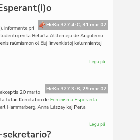
Heroldo
Esperant(i)o
de
Esperanto:
du
HeKo 327 4-C, 31 mar 07
, informanta pri
numeroj
 studentoj en la Belarta Altlernejo de Angulemo
en
prenis raŭmismon ol ĉiuj ﬁnvenkistoj kalumniantaj
marto
Legu pli
pri
Raŭmisme
informa
filmo
pri
HeKo 327 3-B, 29 mar 07
 akceptis 20 marto
Esperant(i)o
, la tutan Komitaton de
Feminisma Esperanta
Jarl Hammarberg, Anna Lászay kaj Perla
Legu pli
pri
FEM
-sekretario?
kaj