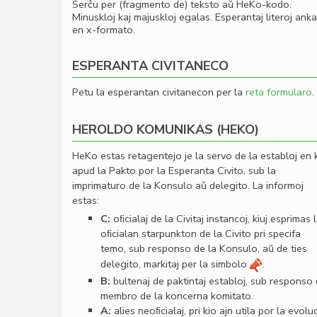
Serĉu per (fragmento de) teksto aŭ HeKo-kodo.
Minuskloj kaj majuskloj egalas. Esperantaj literoj ank
en x-formato.
ESPERANTA CIVITANECO
Petu la esperantan civitanecon per la
reta formularo
.
HEROLDO KOMUNIKAS (HEKO)
HeKo estas retagentejo je la servo de la establoj en 
apud la Pakto por la Esperanta Civito, sub la
imprimaturo de la Konsulo aŭ delegito. La informoj
estas:
C:
oﬁcialaj de la Civitaj instancoj, kiuj esprimas 
oﬁcialan starpunkton de la Civito pri specifa
temo, sub responso de la Konsulo, aŭ de ties
delegito, markitaj per la simbolo
.
B:
bultenaj de paktintaj establoj, sub responso
membro de la koncerna komitato.
A:
alies neoﬁcialaj, pri kio ajn utila por la evolu