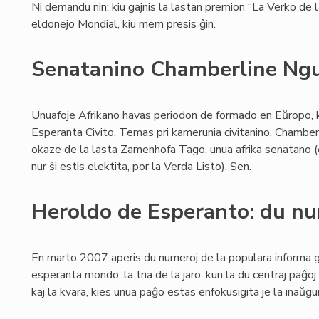
Ni demandu nin: kiu gajnis la lastan premion “La Verko de
eldonejo Mondial, kiu mem presis ĝin.
Senatanino Chamberline Ngu
Unuafoje Afrikano havas periodon de formado en Eŭropo, 
Esperanta Civito. Temas pri kamerunia civitanino, Chambe
okaze de la lasta Zamenhofa Tago, unua afrika senatano (en
nur ŝi estis elektita, por la Verda Listo). Sen.
Heroldo de Esperanto: du n
En marto 2007 aperis du numeroj de la populara informa g
esperanta mondo: la tria de la jaro, kun la du centraj paĝo
kaj la kvara, kies unua paĝo estas enfokusigita je la inaŭg