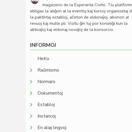
magazeno de la Esperanta Civito. Tiu platfor
ebligas la aliĝon al la eventoj kaj kursoj organizataj 
la paktintaj establoj, aĉeton de eldonaĵoj, abonon al
revuoj kaj multe pli. Vizitu ĝin tuj por konatiĝi kun la
aktivaĵoj kaj eldonaj novaĵoj de la konsorcio.
INFORMOJ
HeKo
Raŭmismo
Normaro
Dokumentoj
Establoj
Instancoj
En aliaj lingvoj