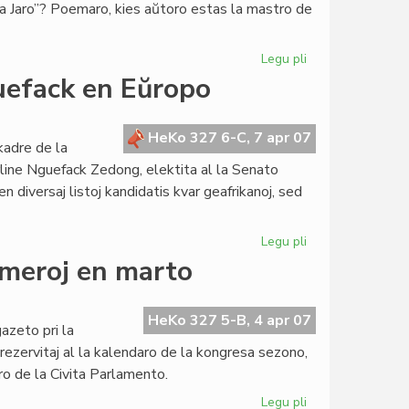
 la Jaro”? Poemaro, kies aŭtoro estas la mastro de
Legu pli
pri
La
efack en Eŭropo
koher'
al
li
HeKo 327 6-C, 7 apr 07
kadre de la
mankanta
rline Nguefack Zedong, elektita al la Senato
 diversaj listoj kandidatis kvar geafrikanoj, sed
Legu pli
pri
Senatanino
umeroj en marto
Chamberline
Nguefack
en
HeKo 327 5-B, 4 apr 07
azeto pri la
Eŭropo
j rezervitaj al la kalendaro de la kongresa sezono,
uro de la Civita Parlamento.
Legu pli
pri