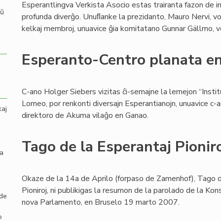
Esperantlingva Verkista Asocio estas trairanta fazon de 
aŭ
profunda diverĝo. Unuﬂanke la prezidanto, Mauro Nervi, vol
kelkaj membroj, unuavice ĝia komitatano Gunnar Gällmo, vo
Esperanto-Centro planata e
C-ano Holger Siebers vizitas ĉi-semajne la lernejon “Inst
Lomeo, por renkonti diversajn Esperantianojn, unuavice c
kaj
direktoro de Akuma vilaĝo en Ganao.
Tago de la Esperantaj Pionir
la
Okaze de la 14a de Aprilo (forpaso de Zamenhof), Tago d
Pioniroj, ni publikigas la resumon de la parolado de la Kons
 de
nova Parlamento, en Bruselo 19 marto 2007.
o