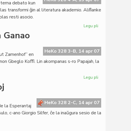
interna debato kun
as transformi ĝin al literatura akademio. Aliﬂanke
las resti asocio.
Legu pli
pri
De
n Ganao
EVA
al
akADAMO...
HeKo 328 3-B, 14 apr 07
itut Zamenhof” en
-anon Gbeglo Koﬃ. Lin akompanas s-ro Papajah, la
Legu pli
pri
Esperanto-
oj
Centro
planata
en
HeKo 328 2-C, 14 apr 07
e la Esperantaj
Ganao
ulo, c-ano Giorgio Silfer, ĉe la inaŭgura sesio de la