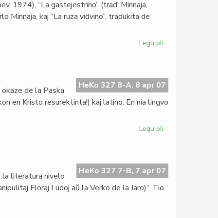
ev, 1974), “La gastejestrino” (trad. Minnaja,
de
lo Minnaja, kaj “La ruza vidvino”, tradukita de
Kniivilä
Legu pli
pri
Gravaj
kontribuoj
al
nia
HeKo 327 8-A, 8 apr 07
, okaze de la Paska
teatro
n en Kristo resurektinta!) kaj latino. En nia lingvo
Legu pli
pri
Papa
bondeziro
en
nia
HeKo 327 7-B, 7 apr 07
la literatura nivelo
lingvo
pulitaj Floraj Ludoj aŭ la Verko de la Jaro)”. Tio