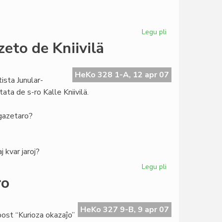
Legu pli
pri
Tago
zeto de Kniivilä
de
la
Esperantaj
HeKo 328 1-A, 12 apr 07
sta Junular-
Pioniroj
ata de s-ro Kalle Kniivilä.
-gazetaro?
j kvar jaroj?
Legu pli
pri
TEJO-
ro
prezidanto
pri
la
HeKo 327 9-B, 9 apr 07
ost “Kurioza okazaĵo”
retgazeto