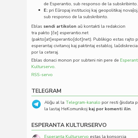
de Esperantio, sub responso de la subskribinto.
E:
pri Eŭropaj institucioj kaj geopolitikaj novaĵoj
sub responso de la subskribinto.
Eblas
sendi
artikolon
aŭ kontakti la redakcion
tra
pakto
[ĉe]
esperantio
.
net
(pakto[at]esperantio[dot]net)
. Publikigo estas rajto 
esperantaj civitanoj kaj paktintaj establoj, laŭdiskrecia
por la ceteraj.
Eblas donaci monon por subteni nin pere de
Esperant
Kulturservo
.
RSS-servo
TELEGRAM
Aliĝu al la
Telegram-kanalo
por resti ĝisdata p
la lastaj HeKomunikoj
kaj por komenti ilin
.
ESPERANTA KULTURSERVO
Esperanta Kulturservo
estas la konsorcia