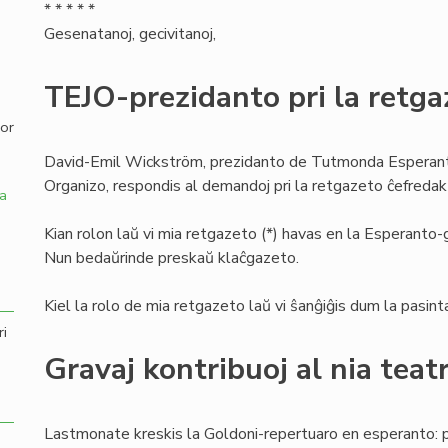
* * * * *
Gesenatanoj, gecivitanoj,
,
TEJO-prezidanto pri la retga
por
David-Emil Wickström, prezidanto de Tutmonda Esperanti
Organizo, respondis al demandoj pri la retgazeto ĉefredakt
a
Kian rolon laŭ vi mia retgazeto (*) havas en la Esperanto
Nun bedaŭrinde preskaŭ klaĉgazeto.
Kiel la rolo de mia retgazeto laŭ vi ŝanĝiĝis dum la pasinta
ri
Gravaj kontribuoj al nia teat
Lastmonate kreskis la Goldoni-repertuaro en esperanto: p