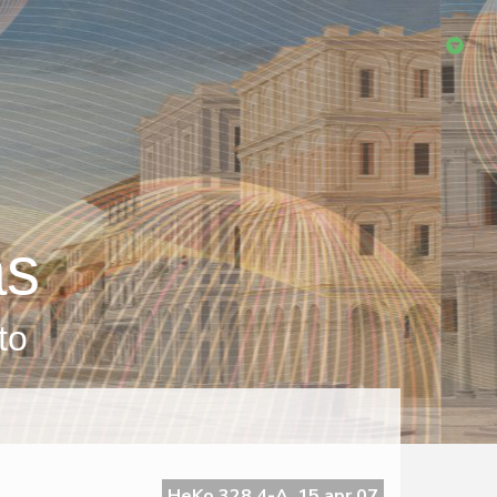
as
to
HeKo 328 4-A, 15 apr 07