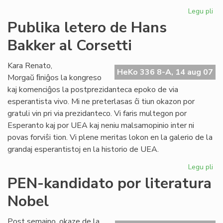
Legu pli
pri
His
Publika letero de Hans
de
Bakker al Corsetti
la
es
lit
Kara Renato,
HeKo 336 8-A, 14 aug 07
Morgaŭ ﬁniĝos la kongreso
kaj komenciĝos la postprezidanteca epoko de via
esperantista vivo. Mi ne preterlasas ĉi tiun okazon por
gratuli vin pri via prezidanteco. Vi faris multegon por
Esperanto kaj por UEA kaj neniu malsamopinio inter ni
povas forviŝi tion. Vi plene meritas lokon en la galerio de la
grandaj esperantistoj en la historio de UEA.
Legu pli
pri
Pub
PEN-kandidato por literatura
let
Nobel
de
Ha
Ba
Post semajno, okaze de la