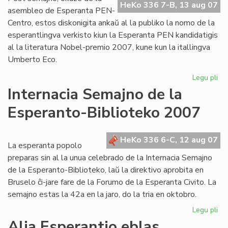
HeKo 336 7-B, 13 aug 07
al
asembleo de Esperanta PEN-
Cor
Centro, estos diskonigita ankaŭ al la publiko la nomo de la
esperantlingva verkisto kiun la Esperanta PEN kandidatigis
al la literatura Nobel-premio 2007, kune kun la itallingva
Umberto Eco.
Legu pli
pri
PE
Internacia Semajno de la
ka
Esperanto-Biblioteko 2007
po
lit
No
HeKo 336 6-C, 12 aug 07
La esperanta popolo
preparas sin al la unua celebrado de la Internacia Semajno
de la Esperanto-Biblioteko, laŭ la direktivo aprobita en
Bruselo ĉi-jare fare de la Forumo de la Esperanta Civito. La
semajno estas la 42a en la jaro, do la tria en oktobro.
Legu pli
pri
Int
Alia Esperantio eblas