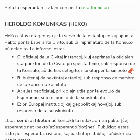
Petu la esperantan civitanecon per la
reta formularo
.
HEROLDO KOMUNIKAS (HEKO)
HeKo estas retagentejo je la servo de la establoj en kaj apud la
Pakto por la Esperanta Civito, sub la imprimaturo de la Konsulo
aŭ delegito. La informoj estas:
C:
oﬁcialaj de la Civitaj instancoj, kiuj esprimas la oﬁcialan
starpunkton de la Civito pri specifa temo, sub responso de
la Konsulo, aŭ de ties delegito, markitaj per la simbolo
.
B:
bultenaj de paktintaj establoj, sub responso de membro
de la koncerna komitato.
A:
alies neoﬁcialaj, pri kio ajn utila por la evoluo de
Esperantio, sub responso de la subskribinto.
E:
pri Eŭropaj institucioj kaj geopolitikaj novaĵoj, sub
responso de la subskribinto.
Eblas
sendi
artikolon
aŭ kontakti la redakcion tra
pakto
[ĉe]
esperantio
.
net
(pakto[at]esperantio[dot]net)
. Publikigo estas
rajto por esperantaj civitanoj kaj paktintaj establoj, laŭdiskrecia