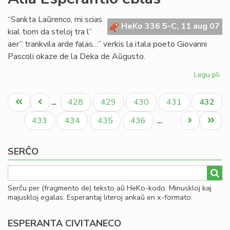
Se
de
“Sankta Laŭrenco, mi scias
la
HeKo 336 5-C, 11 aug 07
kial tiom da steloj tra l”
Es
aer” trankvila arde falas…” verkis la itala poeto Giovanni
Bib
Pascoli okaze de la Deka de Aŭgusto.
20
Legu pli
pri
Ali
Pagination
Es
Unua
Antaŭa
Paĝo
Paĝo
Paĝo
Paĝo
Aktual
428
429
430
431
432
…
eb
paĝo
paĝo
paĝo
Paĝo
Paĝo
Paĝo
Paĝo
Next
Last
433
434
435
436
…
page
page
SERĈO
Serĉu per (fragmento de) teksto aŭ HeKo-kodo. Minuskloj kaj
majuskloj egalas. Esperantaj literoj ankaŭ en x-formato.
ESPERANTA CIVITANECO