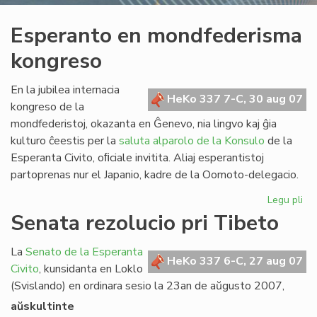
Esperanto en mondfederisma
kongreso
En la jubilea internacia
HeKo 337 7-C, 30 aug 07
kongreso de la
mondfederistoj, okazanta en Ĝenevo, nia lingvo kaj ĝia
kulturo ĉeestis per la
saluta alparolo de la Konsulo
de la
Esperanta Civito, oﬁciale invitita. Aliaj esperantistoj
partoprenas nur el Japanio, kadre de la Oomoto-delegacio.
Legu pli
pri
Es
Senata rezolucio pri Tibeto
en
mo
La
Senato de la Esperanta
ko
HeKo 337 6-C, 27 aug 07
Civito
, kunsidanta en Loklo
(Svislando) en ordinara sesio la 23an de aŭgusto 2007,
aŭskultinte