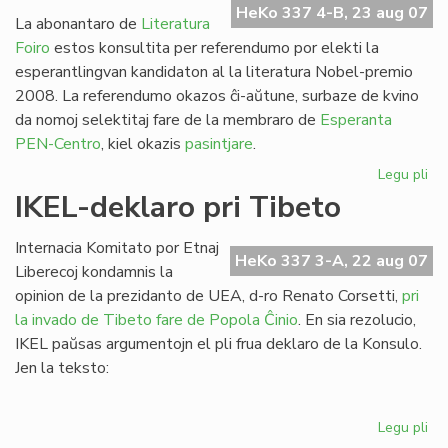
HeKo 337 4-B, 23 aug 07
la
La abonantaro de
Literatura
Se
Foiro
estos konsultita per referendumo por elekti la
esperantlingvan kandidaton al la literatura Nobel-premio
2008. La referendumo okazos ĉi-aŭtune, surbaze de kvino
da nomoj selektitaj fare de la membraro de
Esperanta
PEN-Centro
, kiel okazis
pasintjare
.
Legu pli
pri
PE
IKEL-deklaro pri Tibeto
As
ku
Internacia Komitato por Etnaj
int
HeKo 337 3-A, 22 aug 07
Liberecoj kondamnis la
dec
opinion de la prezidanto de UEA, d-ro Renato Corsetti,
pri
la invado de Tibeto fare de Popola Ĉinio
. En sia rezolucio,
IKEL paŭsas argumentojn el pli frua deklaro de la Konsulo.
Jen la teksto:
Legu pli
pri