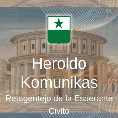
Skip
to
main
content
Heroldo
Komunikas
Retagentejo de la Esperanta
Civito