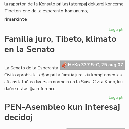
la raporton de la Konsulo pri lastatempaj deklaroj koncerne
Tibeton, ene de la esperanto-komunumo;
rimarkinte
Legu pli
pri
Se
Familia juro, Tibeto, klimato
rez
en la Senato
pri
Ti
HeKo 337 5-C, 25 aug 07
La Senato de la Esperanta
Civito aprobis la leĝon pri la familia juro, kiu komplementas
aŭ anstataŭas diversajn normojn en la Svisa Civila Kodo, kiu
daŭre estas ĝia referenco.
Legu pli
pri
Fam
PEN-Asembleo kun interesaj
jur
decidoj
Tib
kli
en