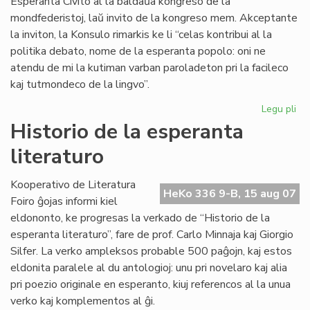
Esperanta Civito al la baldaŭa kongreso de la
mondfederistoj, laŭ invito de la kongreso mem. Akceptante
la inviton, la Konsulo rimarkis ke li “celas kontribui al la
politika debato, nome de la esperanta popolo: oni ne
atendu de mi la kutiman varban paroladeton pri la facileco
kaj tutmondeco de la lingvo”.
Legu pli
pri
La
Historio de la esperanta
Civ
literaturo
inv
de
la
Kooperativo de Literatura
HeKo 336 9-B, 15 aug 07
Mo
Foiro ĝojas informi kiel
eldononto, ke progresas la verkado de “Historio de la
esperanta literaturo”, fare de prof. Carlo Minnaja kaj Giorgio
Silfer. La verko ampleksos probable 500 paĝojn, kaj estos
eldonita paralele al du antologioj: unu pri novelaro kaj alia
pri poezio originale en esperanto, kiuj referencos al la unua
verko kaj komplementos al ĝi.