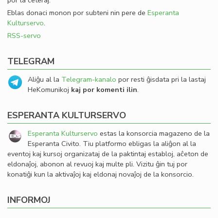
por la ceteraj.
Eblas donaci monon por subteni nin pere de
Esperanta
Kulturservo
.
RSS-servo
TELEGRAM
Aliĝu al la
Telegram-kanalo
por resti ĝisdata pri la lastaj
HeKomunikoj
kaj por komenti ilin
.
ESPERANTA KULTURSERVO
Esperanta Kulturservo
estas la konsorcia magazeno de la
Esperanta Civito. Tiu platformo ebligas la aliĝon al la
eventoj kaj kursoj organizataj de la paktintaj establoj, aĉeton de
eldonaĵoj, abonon al revuoj kaj multe pli. Vizitu ĝin tuj por
konatiĝi kun la aktivaĵoj kaj eldonaj novaĵoj de la konsorcio.
INFORMOJ