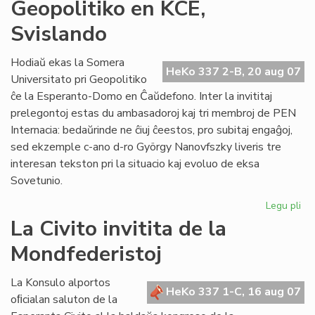
IKE
Geopolitiko en KCE,
de
Svislando
pri
Ti
Hodiaŭ ekas la Somera
HeKo 337 2-B, 20 aug 07
Universitato pri Geopolitiko
ĉe la Esperanto-Domo en Ĉaŭdefono. Inter la invititaj
prelegontoj estas du ambasadoroj kaj tri membroj de PEN
Internacia: bedaŭrinde ne ĉiuj ĉeestos, pro subitaj engaĝoj,
sed ekzemple c-ano d-ro György Nanovfszky liveris tre
interesan tekston pri la situacio kaj evoluo de eksa
Sovetunio.
Legu pli
pri
Geo
La Civito invitita de la
en
Mondfederistoj
KC
Sv
La Konsulo alportos
HeKo 337 1-C, 16 aug 07
oﬁcialan saluton de la