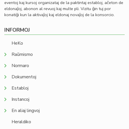
eventoj kaj kursoj organizataj de la paktintaj establoj, aĉeton de
eldonaĵoj, abonon al revuoj kaj multe pli. Vizitu ĝin tuj por
konatiĝi kun la aktivaĵoj kaj eldonaj novaĵoj de la konsorcio.
INFORMOJ
HeKo
Raŭmismo
Normaro
Dokumentoj
Establoj
Instancoj
En aliaj lingvoj
Heraldiko