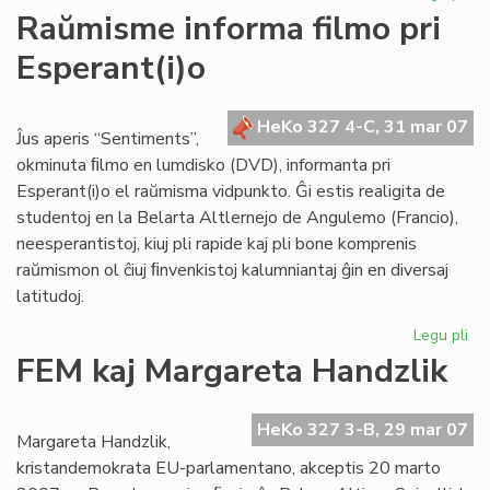
He
Raŭmisme informa filmo pri
de
Esperant(i)o
Es
du
nu
HeKo 327 4-C, 31 mar 07
en
Ĵus aperis “Sentiments”,
ma
okminuta ﬁlmo en lumdisko (DVD), informanta pri
Esperant(i)o el raŭmisma vidpunkto. Ĝi estis realigita de
studentoj en la Belarta Altlernejo de Angulemo (Francio),
neesperantistoj, kiuj pli rapide kaj pli bone komprenis
raŭmismon ol ĉiuj ﬁnvenkistoj kalumniantaj ĝin en diversaj
latitudoj.
Legu pli
pri
Ra
FEM kaj Margareta Handzlik
in
fil
pri
HeKo 327 3-B, 29 mar 07
Margareta Handzlik,
Esp
kristandemokrata EU-parlamentano, akceptis 20 marto