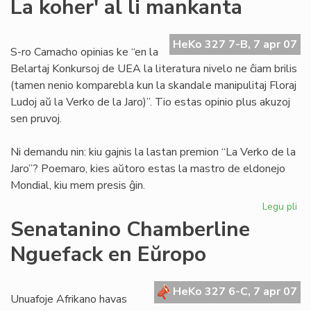
La koher' al li mankanta
bo
en
nia
HeKo 327 7-B, 7 apr 07
S-ro Camacho opinias ke “en la
lin
Belartaj Konkursoj de UEA la literatura nivelo ne ĉiam brilis
(tamen nenio komparebla kun la skandale manipulitaj Floraj
Ludoj aŭ la Verko de la Jaro)”. Tio estas opinio plus akuzoj
sen pruvoj.
Ni demandu nin: kiu gajnis la lastan premion “La Verko de la
Jaro”? Poemaro, kies aŭtoro estas la mastro de eldonejo
Mondial, kiu mem presis ĝin.
Legu pli
pri
La
Senatanino Chamberline
koh
Nguefack en Eŭropo
al
li
ma
HeKo 327 6-C, 7 apr 07
Unuafoje Afrikano havas