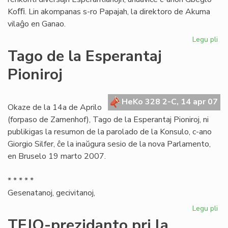
Koﬃ. Lin akompanas s-ro Papajah, la direktoro de Akuma
vilaĝo en Ganao.
Legu pli
pri
Es
Tago de la Esperantaj
Ce
Pioniroj
pl
en
Ga
HeKo 328 2-C, 14 apr 07
Okaze de la 14a de Aprilo
(forpaso de Zamenhof), Tago de la Esperantaj Pioniroj, ni
publikigas la resumon de la parolado de la Konsulo, c-ano
Giorgio Silfer, ĉe la inaŭgura sesio de la nova Parlamento,
en Bruselo 19 marto 2007.
* * * * *
Gesenatanoj, gecivitanoj,
Legu pli
pri
Ta
TEJO-prezidanto pri la