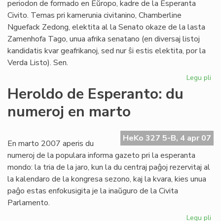
periodon de formado en Eŭropo, kadre de la Esperanta
Civito. Temas pri kamerunia civitanino, Chamberline
Nguefack Zedong, elektita al la Senato okaze de la lasta
Zamenhofa Tago, unua afrika senatano (en diversaj listoj
kandidatis kvar geafrikanoj, sed nur ŝi estis elektita, por la
Verda Listo). Sen.
Legu pli
pri
Se
Heroldo de Esperanto: du
Ch
numeroj en marto
Ng
en
Eŭ
HeKo 327 5-B, 4 apr 07
En marto 2007 aperis du
numeroj de la populara informa gazeto pri la esperanta
mondo: la tria de la jaro, kun la du centraj paĝoj rezervitaj al
la kalendaro de la kongresa sezono, kaj la kvara, kies unua
paĝo estas enfokusigita je la inaŭguro de la Civita
Parlamento.
Legu pli
pri