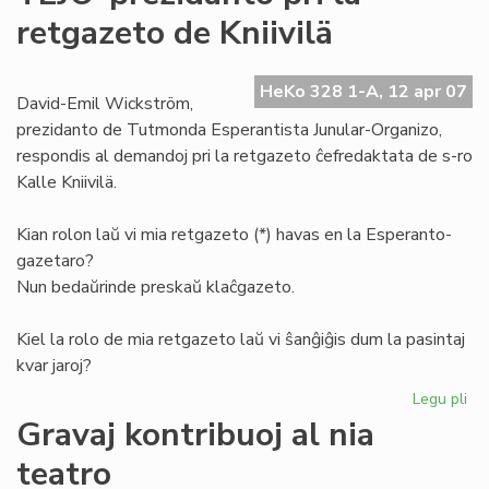
de
retgazeto de Kniivilä
la
Es
Pio
HeKo 328 1-A, 12 apr 07
David-Emil Wickström,
prezidanto de Tutmonda Esperantista Junular-Organizo,
respondis al demandoj pri la retgazeto ĉefredaktata de s-ro
Kalle Kniivilä.
Kian rolon laŭ vi mia retgazeto (*) havas en la Esperanto-
gazetaro?
Nun bedaŭrinde preskaŭ klaĉgazeto.
Kiel la rolo de mia retgazeto laŭ vi ŝanĝiĝis dum la pasintaj
kvar jaroj?
Legu pli
pri
TE
Gravaj kontribuoj al nia
pr
teatro
pri