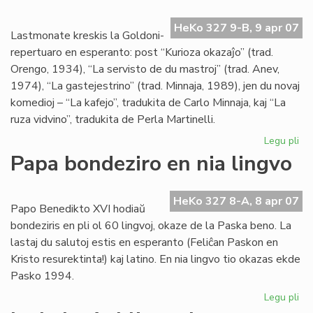
la
re
HeKo 327 9-B, 9 apr 07
de
Lastmonate kreskis la Goldoni-
Kni
repertuaro en esperanto: post “Kurioza okazaĵo” (trad.
Orengo, 1934), “La servisto de du mastroj” (trad. Anev,
1974), “La gastejestrino” (trad. Minnaja, 1989), jen du novaj
komedioj – “La kafejo”, tradukita de Carlo Minnaja, kaj “La
ruza vidvino”, tradukita de Perla Martinelli.
Legu pli
pri
Gr
Papa bondeziro en nia lingvo
kon
al
nia
HeKo 327 8-A, 8 apr 07
Papo Benedikto XVI hodiaŭ
tea
bondeziris en pli ol 60 lingvoj, okaze de la Paska beno. La
lastaj du salutoj estis en esperanto (Feliĉan Paskon en
Kristo resurektinta!) kaj latino. En nia lingvo tio okazas ekde
Pasko 1994.
Legu pli
pri
Pa