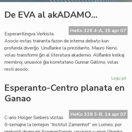
De EVA al akADAMO...
HeKo 328 4-A, 15 apr 07
Esperantlingva Verkista
Asocio estas trairanta fazon de interna debato kun
profunda diverĝo. Unuﬂanke la prezidanto, Mauro Nervi,
volas transformi ĝin al literatura akademio. Aliﬂanke kelkaj
membroj, unuavice ĝia komitatano Gunnar Gällmo, volas
resti asocio.
Legu pli
pri
De
Esperanto-Centro planata en
EV
Ganao
al
ak
HeKo 328 3-B, 14 apr 07
C-ano Holger Siebers vizitas
ĉi-semajne la lernejon “Institut Zamenhof” en Lomeo, por
renkonti diversajn Esperantianojn, unuavice c-anon Gbeglo