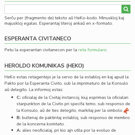
Serĉu per (fragmento de) teksto aŭ HeKo-kodo. Minuskloj kaj
majuskloj egalas. Esperantaj literoj ankaŭ en x-formato.
ESPERANTA CIVITANECO
Petu la esperantan civitanecon per la
reta formularo
.
HEROLDO KOMUNIKAS (HEKO)
HeKo estas retagentejo je la servo de la establoj en kaj apud la
Pakto por la Esperanta Civito, sub la imprimaturo de la Konsulo
aŭ delegito. La informoj estas:
C:
oﬁcialaj de la Civitaj instancoj, kiuj esprimas la oﬁcialan
starpunkton de la Civito pri specifa temo, sub responso de
la Konsulo, aŭ de ties delegito, markitaj per la simbolo
.
B:
bultenaj de paktintaj establoj, sub responso de membro
de la koncerna komitato.
A:
alies neoﬁcialaj, pri kio ajn utila por la evoluo de