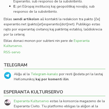
Esperantio, sub responso de la subskribinto.
E:
pri Eŭropaj institucioj kaj geopolitikaj novaĵoj, sub
responso de la subskribinto.
Eblas
sendi
artikolon
aŭ kontakti la redakcion tra
pakto
[ĉe]
esperantio
.
net
(pakto[at]esperantio[dot]net)
. Publikigo estas
rajto por esperantaj civitanoj kaj paktintaj establoj, laŭdiskrecia
por la ceteraj.
Eblas donaci monon por subteni nin pere de
Esperanta
Kulturservo
.
RSS-servo
TELEGRAM
Aliĝu al la
Telegram-kanalo
por resti ĝisdata pri la lastaj
HeKomunikoj
kaj por komenti ilin
.
ESPERANTA KULTURSERVO
Esperanta Kulturservo
estas la konsorcia magazeno de la
Esperanta Civito. Tiu platformo ebligas la aliĝon al la