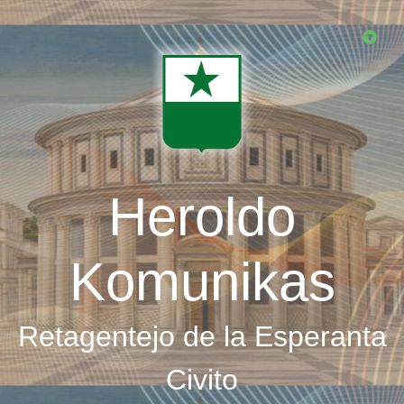
Skip
to
main
content
Heroldo
Komunikas
Retagentejo de la Esperanta
Civito