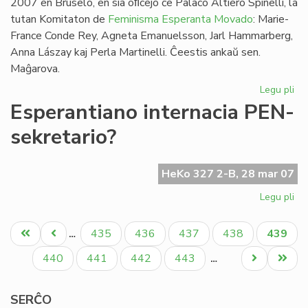
2007 en Bruselo, en sia oﬁcejo ĉe Palaco Altiero Spinelli, la
tutan Komitaton de
Feminisma Esperanta Movado
: Marie-
France Conde Rey, Agneta Emanuelsson, Jarl Hammarberg,
Anna Lászay kaj Perla Martinelli. Ĉeestis ankaŭ sen.
Maĝarova.
Legu pli
pri
FE
Esperantiano internacia PEN-
kaj
sekretario?
Ma
Ha
HeKo 327 2-B, 28 mar 07
Legu pli
pri
Es
Pagination
int
Unua
Antaŭa
Paĝo
Paĝo
Paĝo
Paĝo
Aktual
435
436
437
438
439
…
PE
paĝo
paĝo
paĝo
sek
Paĝo
Paĝo
Paĝo
Paĝo
Next
Last
440
441
442
443
…
page
page
SERĈO