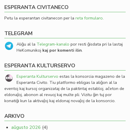
ESPERANTA CIVITANECO
Petu la esperantan civitanecon per la
reta formularo
.
TELEGRAM
Aliĝu al la
Telegram-kanalo
por resti ĝisdata pri la lastaj
HeKomunikoj
kaj por komenti ilin
.
ESPERANTA KULTURSERVO
Esperanta Kulturservo
estas la konsorcia magazeno de la
Esperanta Civito. Tiu platformo ebligas la aliĝon al la
eventoj kaj kursoj organizataj de la paktintaj establoj, aĉeton de
eldonaĵoj, abonon al revuoj kaj multe pli. Vizitu ĝin tuj por
konatiĝi kun la aktivaĵoj kaj eldonaj novaĵoj de la konsorcio.
ARKIVO
aŭgusto 2026
(4)