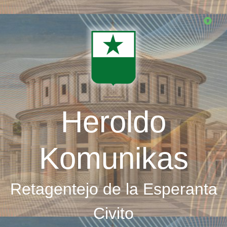
Skip
to
main
content
Heroldo
Komunikas
Retagentejo de la Esperanta
Civito