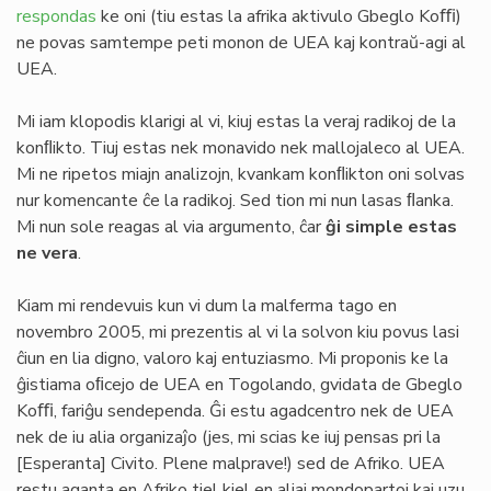
respondas
ke oni (tiu estas la afrika aktivulo Gbeglo Koﬃ)
ne povas samtempe peti monon de UEA kaj kontraŭ-agi al
UEA.
Mi iam klopodis klarigi al vi, kiuj estas la veraj radikoj de la
konﬂikto. Tiuj estas nek monavido nek mallojaleco al UEA.
Mi ne ripetos miajn analizojn, kvankam konﬂikton oni solvas
nur komencante ĉe la radikoj. Sed tion mi nun lasas ﬂanka.
Mi nun sole reagas al via argumento, ĉar
ĝi simple estas
ne vera
.
Kiam mi rendevuis kun vi dum la malferma tago en
novembro 2005, mi prezentis al vi la solvon kiu povus lasi
ĉiun en lia digno, valoro kaj entuziasmo. Mi proponis ke la
ĝistiama oﬁcejo de UEA en Togolando, gvidata de Gbeglo
Koﬃ, fariĝu sendependa. Ĝi estu agadcentro nek de UEA
nek de iu alia organizaĵo (jes, mi scias ke iuj pensas pri la
[Esperanta] Civito. Plene malprave!) sed de Afriko. UEA
restu aganta en Afriko tiel kiel en aliaj mondopartoj kaj uzu