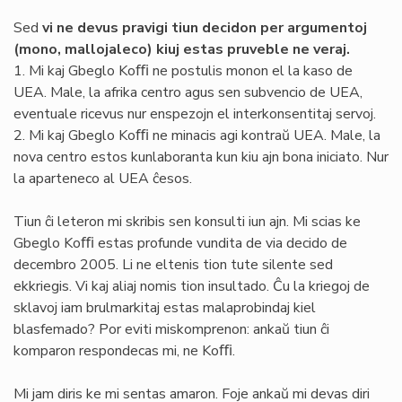
Sed
vi ne devus pravigi tiun decidon per argumentoj
(mono, mallojaleco) kiuj estas pruveble ne veraj.
1. Mi kaj Gbeglo Koﬃ ne postulis monon el la kaso de
UEA. Male, la afrika centro agus sen subvencio de UEA,
eventuale ricevus nur enspezojn el interkonsentitaj servoj.
2. Mi kaj Gbeglo Koﬃ ne minacis agi kontraŭ UEA. Male, la
nova centro estos kunlaboranta kun kiu ajn bona iniciato. Nur
la aparteneco al UEA ĉesos.
Tiun ĉi leteron mi skribis sen konsulti iun ajn. Mi scias ke
Gbeglo Koﬃ estas profunde vundita de via decido de
decembro 2005. Li ne eltenis tion tute silente sed
ekkriegis. Vi kaj aliaj nomis tion insultado. Ĉu la kriegoj de
sklavoj iam brulmarkitaj estas malaprobindaj kiel
blasfemado? Por eviti miskomprenon: ankaŭ tiun ĉi
komparon respondecas mi, ne Koﬃ.
Mi jam diris ke mi sentas amaron. Foje ankaŭ mi devas diri