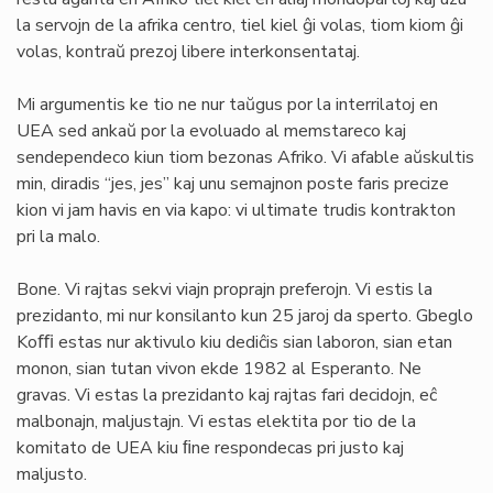
la servojn de la afrika centro, tiel kiel ĝi volas, tiom kiom ĝi
volas, kontraŭ prezoj libere interkonsentataj.
Mi argumentis ke tio ne nur taŭgus por la interrilatoj en
UEA sed ankaŭ por la evoluado al memstareco kaj
sendependeco kiun tiom bezonas Afriko. Vi afable aŭskultis
min, diradis “jes, jes” kaj unu semajnon poste faris precize
kion vi jam havis en via kapo: vi ultimate trudis kontrakton
pri la malo.
Bone. Vi rajtas sekvi viajn proprajn preferojn. Vi estis la
prezidanto, mi nur konsilanto kun 25 jaroj da sperto. Gbeglo
Koﬃ estas nur aktivulo kiu dediĉis sian laboron, sian etan
monon, sian tutan vivon ekde 1982 al Esperanto. Ne
gravas. Vi estas la prezidanto kaj rajtas fari decidojn, eĉ
malbonajn, maljustajn. Vi estas elektita por tio de la
komitato de UEA kiu ﬁne respondecas pri justo kaj
maljusto.