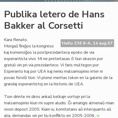
Publika letero de Hans
Bakker al Corsetti
Kara Renato,
HeKo 336 8-A, 14 aug 07
Morgaŭ ﬁniĝos la kongreso
kaj komenciĝos la postprezidanteca epoko de via
esperantista vivo. Mi ne preterlasas ĉi tiun okazon por
gratuli vin pri via prezidanteco. Vi faris multegon por
Esperanto kaj por UEA kaj neniu malsamopinio inter ni
povas forviŝi tion. Vi plene meritas lokon en la galerio de la
grandaj esperantistoj en la historio de UEA.
Tion dirinte mi diros ankaŭ kelkajn vortojn pri la
malsamopinio kiun mi supre aludis. Ĝi amarigis almenaŭ mian
vivon depost 2005. Kiam iu, komitatano aŭ intervjuanto aŭ
alia, demandas vin pri tiu konﬂikto en 2005-2006,
vi