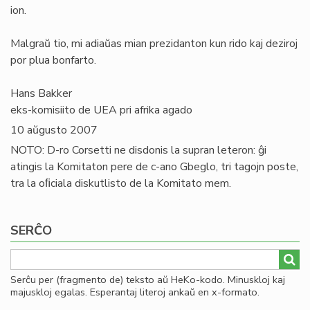
ion.
Malgraŭ tio, mi adiaŭas mian prezidanton kun rido kaj deziroj
por plua bonfarto.
Hans Bakker
eks-komisiito de UEA pri afrika agado
10 aŭgusto 2007
NOTO: D-ro Corsetti ne disdonis la supran leteron: ĝi
atingis la Komitaton pere de c-ano Gbeglo, tri tagojn poste,
tra la oﬁciala diskutlisto de la Komitato mem.
SERĈO
Serĉu per (fragmento de) teksto aŭ HeKo-kodo. Minuskloj kaj
majuskloj egalas. Esperantaj literoj ankaŭ en x-formato.