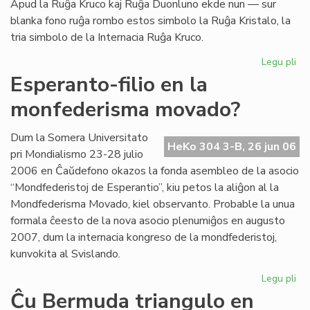
Apud la Ruĝa Kruco kaj Ruĝa Duonluno ekde nun — sur
blanka fono ruĝa rombo estos simbolo la Ruĝa Kristalo, la
tria simbolo de la Internacia Ruĝa Kruco.
Legu pli
pri
La
Esperanto-filio en la
tri
monfederisma movado?
em
de
la
Dum la Somera Universitato
HeKo 304 3-B, 26 jun 06
Ru
pri Mondialismo 23-28 julio
Kr
2006 en Ĉaŭdefono okazos la fonda asembleo de la asocio
“Mondfederistoj de Esperantio”, kiu petos la aliĝon al la
Mondfederisma Movado, kiel observanto. Probable la unua
formala ĉeesto de la nova asocio plenumiĝos en augusto
2007, dum la internacia kongreso de la mondfederistoj,
kunvokita al Svislando.
Legu pli
pri
Es
Ĉu Bermuda triangulo en
fili