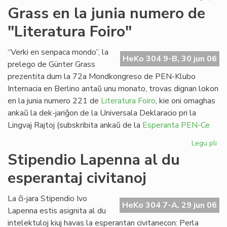
Pa
Grass en la junia numero de
ses
"Literatura Foiro"
en
Sv
“Verki en senpaca mondo”, la
HeKo 304 9-B, 30 jun 06
prelego de Günter Grass
prezentita dum la 72a Mondkongreso de PEN-Klubo
Internacia en Berlino antaŭ unu monato, trovas dignan lokon
en la junia numero 221 de
Literatura Foiro
, kie oni omaghas
ankaŭ la dek-jariĝon de la Universala Deklaracio pri la
Lingvaj Rajtoj (subskribita ankaŭ de la
Esperanta PEN-Ce
Legu pli
pri
Gr
Stipendio Lapenna al du
en
esperantaj civitanoj
la
jun
nu
La ĉi-jara Stipendio Ivo
HeKo 304 7-A, 29 jun 06
de
Lapenna estis asignita al du
"Li
intelektuloj kiuj havas la esperantan civitanecon: Perla