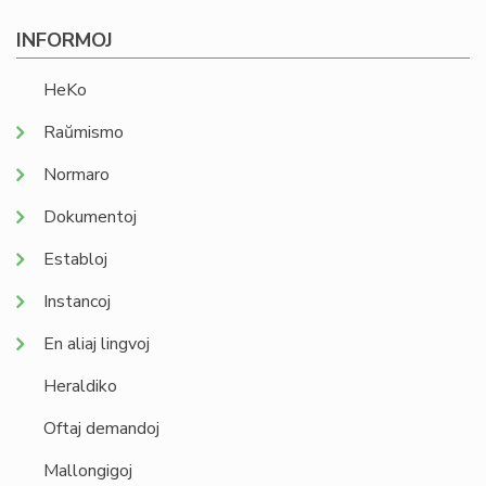
INFORMOJ
HeKo
Raŭmismo
Normaro
Dokumentoj
Establoj
Instancoj
En aliaj lingvoj
Heraldiko
Oftaj demandoj
Mallongigoj