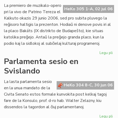
Ba
La premiero de muzikalo-opero
HeKo 305 1-A, 02 jul 06
kaj
pri la vivo de Patrino Tereza el
tiu
Kalkuto okazis 29 junio 2006, sed pro subita pluvego la
de
reĝisoro haltigis la prezenton. Hodiaŭ ni denove povis iri al
UE
la placo Bakáts (IX distrikto de Budapeŝto), kie situas
katolika preĝejo. Antaŭ la preĝejo granda placo, kun la
podio kaj la sidlokoj al subĉielaj kulturaj programeroj.
Legu pli
pri
Pr
Parlamenta sesio en
de
Svislando
"Kr
po
am
La lasta parlamenta sesio
HeKo 304 8-C, 30 jun 06
pri
en la unua mandato de la
Pat
Civita Senato estos formale kunvokita post kelkaj tagoj
Te
fare de la Konsulo, prof. d-ro hab. Walter Zelazny, kiu
dissendos la tagordon al ĉiuj parlamentanoj.
Legu pli
pri