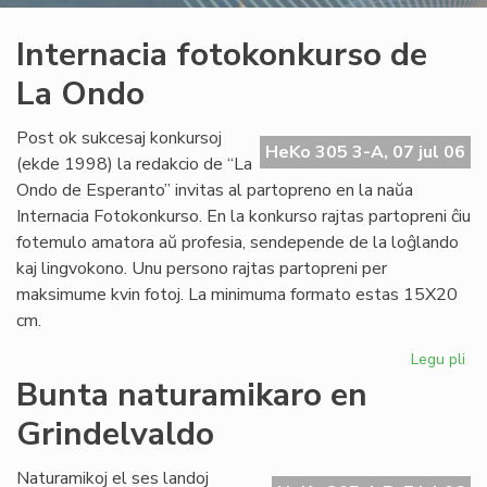
Internacia fotokonkurso de
La Ondo
Post ok sukcesaj konkursoj
HeKo 305 3-A, 07 jul 06
(ekde 1998) la redakcio de “La
Ondo de Esperanto” invitas al partopreno en la naŭa
Internacia Fotokonkurso. En la konkurso rajtas partopreni ĉiu
fotemulo amatora aŭ profesia, sendepende de la loĝlando
kaj lingvokono. Unu persono rajtas partopreni per
maksimume kvin fotoj. La minimuma formato estas 15X20
cm.
Legu pli
pri
Int
Bunta naturamikaro en
fo
Grindelvaldo
de
La
On
Naturamikoj el ses landoj