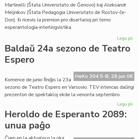
Foi
Martinelli (Ŝtata Universitato de Ĝenovo) kaj Aleksandr
Meljnikov (Ŝtata Pedagogia Universitato de Rostov-ĉe-
Don). Ili ricevis la premion pro disertacioj pri temo
esperantologia-interlingvistika.
Legu pli
pri
Sti
Baldaŭ 24a sezono de Teatro
La
Espero
al
du
es
HeKo 304 5-B, 28 jun 06
civ
Komence de junio ﬁniĝis la 23a
sezono de Teatro Espero en Varsovio. TEV intencas daŭrigi
prezenton de spektakloj ekde la venonta septembro.
Legu pli
pri
Ba
Heroldo de Esperanto 2089:
24
unua paĝo
se
de
Te
Ĉiam en la aktualeco la oka