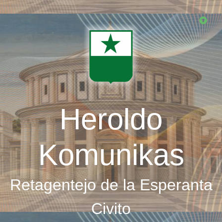
Skip
to
main
content
Heroldo
Komunikas
Retagentejo de la Esperanta
Civito