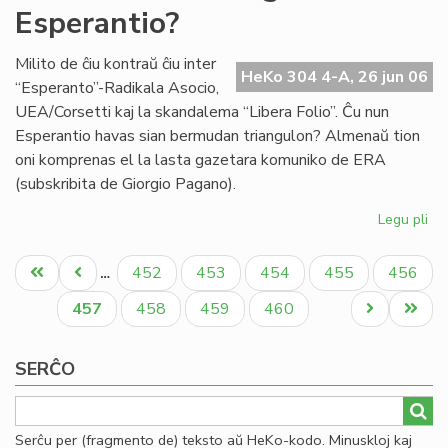
Esperantio?
en
la
mo
Milito de ĉiu kontraŭ ĉiu inter
HeKo 304 4-A, 26 jun 06
mo
“Esperanto”-Radikala Asocio,
UEA/Corsetti kaj la skandalema “Libera Folio”. Ĉu nun
Esperantio havas sian bermudan triangulon? Almenaŭ tion
oni komprenas el la lasta gazetara komuniko de ERA
(subskribita de Giorgio Pagano).
Legu pli
pri
Ĉu
Pagination
Be
Unua
Antaŭa
Paĝo
Paĝo
Paĝo
Paĝo
Paĝo
452
453
454
455
456
…
tri
paĝo
paĝo
en
Aktuala
Paĝo
Paĝo
Paĝo
Next
Last
457
458
459
460
Es
paĝo
page
page
SERĈO
Serĉu per (fragmento de) teksto aŭ HeKo-kodo. Minuskloj kaj