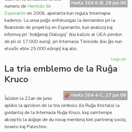
HeKo 304 6-B, 28 jun 06
Es
numero de
Heroldo de
Esperanto
en 2006, aperanta kun regula trisemajna
kadenco. La unua paĝo enfokusigas la demandon pri la
ﬁnancindo de projektoj en Esperantio, kun analizoj kaj
informoj pri “Indiĝenaj Dialogoj” (kiu kaŭzis al UEA perdon
de pli ol 17.000 euroj), pri Internacia Televido (kiu ĝis nun
elsuĉis eble 25.000 eŭrojn) kaj alio.
Legu pli
pri
He
La tria emblemo de la Ruĝa
de
Kruco
Es
20
un
HeKo 304 4-C, 27 jun 06
pa
Ĵaŭdon la 22an de junio
aplikis la aprobon de la tria simbolo (la Ruĝa Kristalo) la
gvidantoj de la Internacia Ruĝa Kruco, kiuj samtempe
akceptis la aliĝojn de du novaj membroj kiel partneraj socioj,
Israelo kaj Palestino.