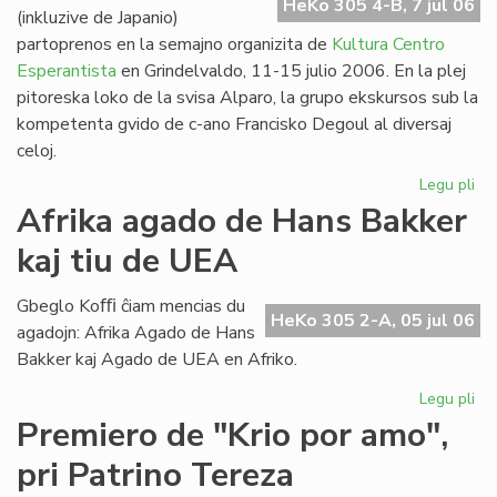
HeKo 305 4-B, 7 jul 06
(inkluzive de Japanio)
partoprenos en la semajno organizita de
Kultura Centro
Esperantista
en Grindelvaldo, 11-15 julio 2006. En la plej
pitoreska loko de la svisa Alparo, la grupo ekskursos sub la
kompetenta gvido de c-ano Francisko Degoul al diversaj
celoj.
Legu pli
pri
Bu
Afrika agado de Hans Bakker
na
kaj tiu de UEA
en
Gr
Gbeglo Koﬃ ĉiam mencias du
HeKo 305 2-A, 05 jul 06
agadojn: Afrika Agado de Hans
Bakker kaj Agado de UEA en Afriko.
Legu pli
pri
Afr
Premiero de "Krio por amo",
ag
pri Patrino Tereza
de
Ha