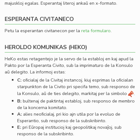
majuskloj egalas. Esperantaj literoj ankaŭ en x-formato.
ESPERANTA CIVITANECO
Petu la esperantan civitanecon per la
reta formularo
.
HEROLDO KOMUNIKAS (HEKO)
HeKo estas retagentejo je la servo de la establoj en kaj apud la
Pakto por la Esperanta Civito, sub la imprimaturo de la Konsulo
aŭ delegito. La informoj estas:
C:
oﬁcialaj de la Civitaj instancoj, kiuj esprimas la oﬁcialan
starpunkton de la Civito pri specifa temo, sub responso de
la Konsulo, aŭ de ties delegito, markitaj per la simbolo
.
B:
bultenaj de paktintaj establoj, sub responso de membro
de la koncerna komitato.
A:
alies neoﬁcialaj, pri kio ajn utila por la evoluo de
Esperantio, sub responso de la subskribinto.
E:
pri Eŭropaj institucioj kaj geopolitikaj novaĵoj, sub
responso de la subskribinto.