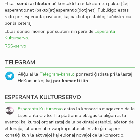
Eblas
sendi
artikolon
aŭ kontakti la redakcion tra
pakto
[ĉe]
esperantio
.
net
(pakto[at]esperantio[dot]net)
. Publikigo estas
rajto por esperantaj civitanoj kaj paktintaj establoj, laŭdiskrecia
por la ceteraj.
Eblas donaci monon por subteni nin pere de
Esperanta
Kulturservo
.
RSS-servo
TELEGRAM
Aliĝu al la
Telegram-kanalo
por resti ĝisdata pri la lastaj
HeKomunikoj
kaj por komenti ilin
.
ESPERANTA KULTURSERVO
Esperanta Kulturservo
estas la konsorcia magazeno de la
Esperanta Civito. Tiu platformo ebligas la aliĝon al la
eventoj kaj kursoj organizataj de la paktintaj establoj, aĉeton de
eldonaĵoj, abonon al revuoj kaj multe pli. Vizitu ĝin tuj por
konatiĝi kun la aktivaĵoj kaj eldonaj novaĵoj de la konsorcio.